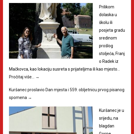
Prilikom
dolaska u
školu ili
posjeta gradu
sredinom
prošlog
stoljeća, Franj
o Radek iz
Mačkovca, kao lokaciju susreta s prijateljima ili kao mjesto…
Pročitaj više…
→
Kuršanec proslavio Dan mjesta i 559. obljetnicu prvog pisanog
spomena
→
Kuršanec je u
srijedu, na
blagdan
Gospe