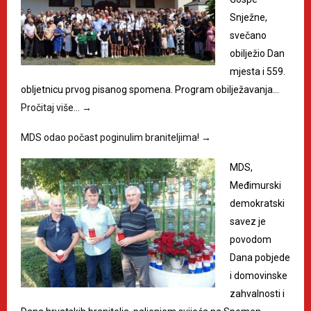
Snježne,
svečano
obilježio Dan
mjesta i 559.
obljetnicu prvog pisanog spomena. Program obilježavanja…
Pročitaj više…
→
MDS odao počast poginulim braniteljima!
→
MDS,
Međimurski
demokratski
savez je
povodom
Dana pobjede
i domovinske
zahvalnosti i