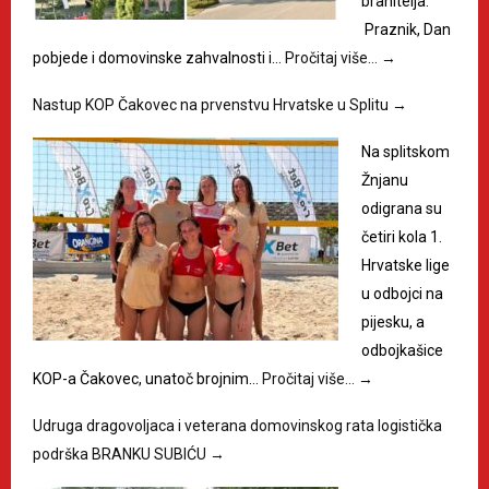
branitelja.
Praznik, Dan
pobjede i domovinske zahvalnosti i…
Pročitaj više…
→
Nastup KOP Čakovec na prvenstvu Hrvatske u Splitu
→
Na splitskom
Žnjanu
odigrana su
četiri kola 1.
Hrvatske lige
u odbojci na
pijesku, a
odbojkašice
KOP-a Čakovec, unatoč brojnim…
Pročitaj više…
→
Udruga dragovoljaca i veterana domovinskog rata logistička
podrška BRANKU SUBIĆU
→