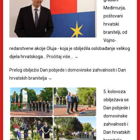
Međimurja,
poštovani
hrvatski
branitelji, od
Vojno-
redarstvene akcije Oluja - koja je obilježila oslobađanje velikog
dijela hrvatskoga…
Pročitaj više…
→
Prelog obilježio Dan pobjede i domovinske zahvalnosti i Dan
hrvatskih branitelja
→
5. kolovoza
obilježava se
Dan pobjede i
domovinske
zahvalnosti i
Dan hrvatskih