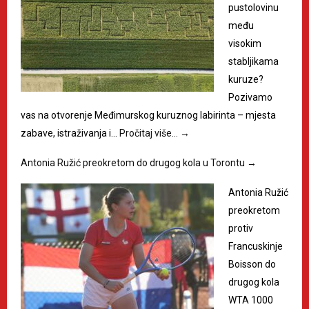
pustolovinu
među
visokim
stabljikama
kuruze?
Pozivamo
vas na otvorenje Međimurskog kuruznog labirinta – mjesta
zabave, istraživanja i…
Pročitaj više…
→
Antonia Ružić preokretom do drugog kola u Torontu
→
Antonia Ružić
preokretom
protiv
Francuskinje
Boisson do
drugog kola
WTA 1000