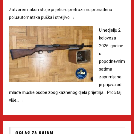
Zatvoren nakon što je prijetio-u pretrazi mu pronađena
poluautomatska puška i streljivo
→
U nedjelju 2.
kolovoza
2026. godine
u
popodnevnim
satima
zaprimljena
je prijava od
mlađe muške osobe zbog kaznenog djela prijetnja…
Pročitaj
više…
→
OGLAS ZA NAJAM