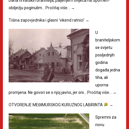
Dana hrvatskih branitelja, paljenjem svijeća na Spomen-
obilježju poginulim…
Pročitaj više…
→
Tišina zapovjednika i glasni ‘vikend ratnici’
→
U
braniteljskom
se svijetu
posljednjih
godina
događa jedna
tiha, ali
uporna
promjena. Ne govori se o njoj javno, jer oni…
Pročitaj više…
→
OTVORENJE MEĐIMURSKOG KURUZNOG LABIRINTA
→
Spremni za
novu