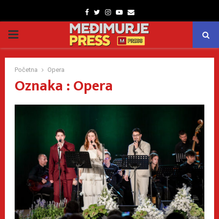
Facebook
Twitter
Instagram
Youtube
Email
PRIMARY
MENU
Početna
Opera
Oznaka : Opera