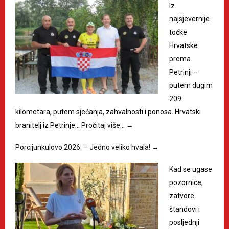
Iz
najsjevernije
točke
Hrvatske
prema
Petrinji –
putem dugim
209
kilometara, putem sjećanja, zahvalnosti i ponosa. Hrvatski
branitelj iz Petrinje…
Pročitaj više…
→
Porcijunkulovo 2026. – Jedno veliko hvala!
→
Kad se ugase
pozornice,
zatvore
štandovi i
posljednji