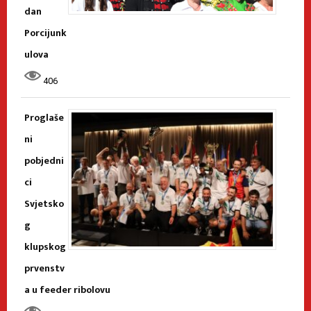
dan
Porcijunk
ulova
406
Proglaše
ni
pobjedni
ci
Svjetsko
g
klupskog
prvenstv
a u feeder ribolovu