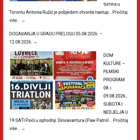
turnira u
Torontu Antonia Ružić je pobjedom otvorila nastup…
Pročitaj
više…
→
DOGAĐANJA U GRADU PRELOGU 05.08.2026. –
12.08.2026.
→
DOM
KULTURE –
FILMSKI
PROGRAM
08. i
09.08.2026.,
SUBOTA I
NEDJELJA U
19 SATI Psići u ophodnji: Dinoavantura (Paw Patrol:…
Pročitaj
više…
→