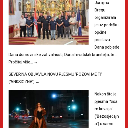
Juraj na
Bregu
organizirala
je uz podršku
općine
proslavu
Dana pobjede
Dana domovinske zahvalnosti, Dana hrvatskih branitelja, te…
Pročitaj više…
→
SEVERINA OBJAVILA NOVU PJESMU ‘POZOVI ME TI’
(‘ANKSIOZNA’)
→
Nakon što je
pjesma 'Nisa
m kriva ja'
('Bezosjećajn
a') u samo