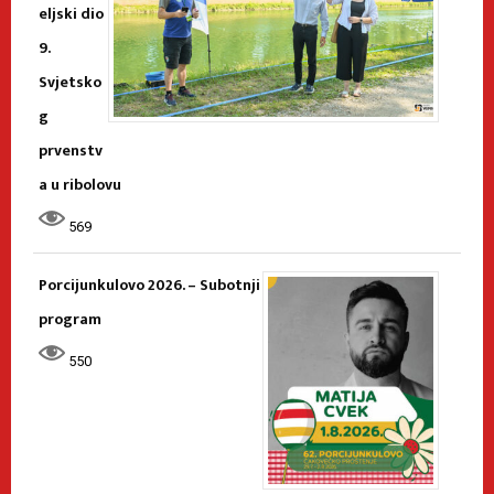
eljski dio
9.
Svjetsko
g
prvenstv
a u ribolovu
569
Porcijunkulovo 2026. – Subotnji
program
550