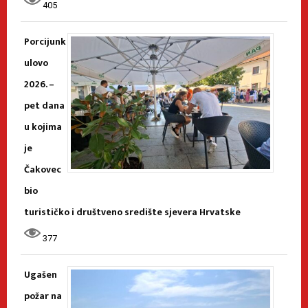
405
Porcijunk
ulovo
2026. –
pet dana
u kojima
je
Čakovec
bio
turističko i društveno središte sjevera Hrvatske
377
Ugašen
požar na