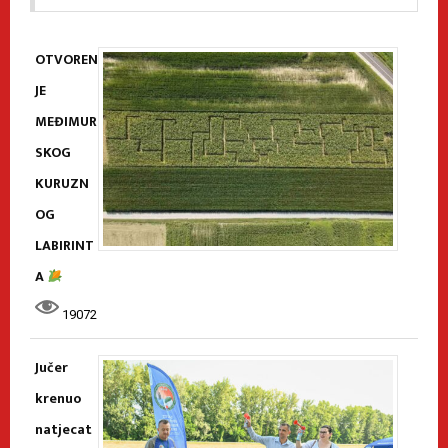
OTVOREN
JE
MEĐIMUR
SKOG
KURUZN
OG
LABIRINT
A
19072
Jučer
krenuo
natjecat