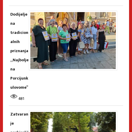
Dodijelje
na
tradicion
alnih
priznanja
„Najbolje
na
Porcijunk
ulovome”
481
Zatvaran
je