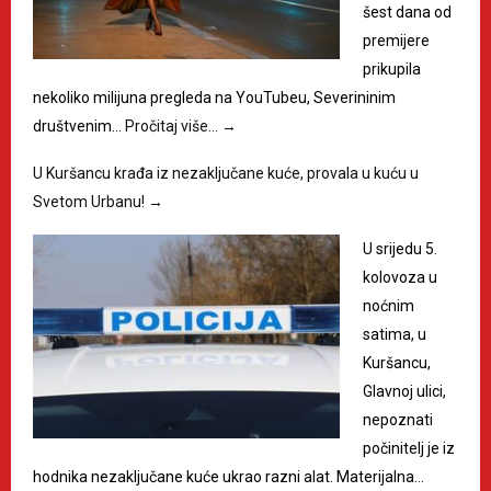
šest dana od
premijere
prikupila
nekoliko milijuna pregleda na YouTubeu, Severininim
društvenim…
Pročitaj više…
→
U Kuršancu krađa iz nezaključane kuće, provala u kuću u
Svetom Urbanu!
→
U srijedu 5.
kolovoza u
noćnim
satima, u
Kuršancu,
Glavnoj ulici,
nepoznati
počinitelj je iz
hodnika nezaključane kuće ukrao razni alat. Materijalna…