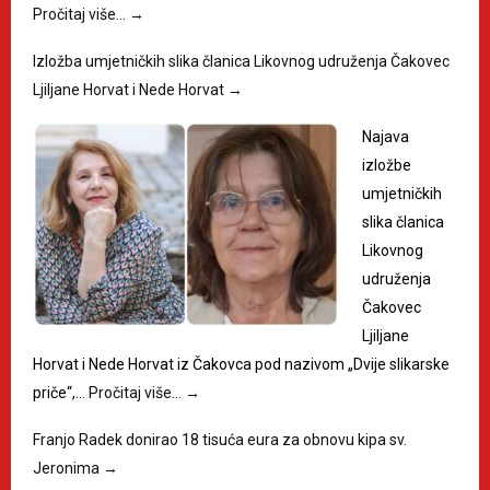
Pročitaj više…
→
Izložba umjetničkih slika članica Likovnog udruženja Čakovec
Ljiljane Horvat i Nede Horvat
→
Najava
izložbe
umjetničkih
slika članica
Likovnog
udruženja
Čakovec
Ljiljane
Horvat i Nede Horvat iz Čakovca pod nazivom „Dvije slikarske
priče“,…
Pročitaj više…
→
Franjo Radek donirao 18 tisuća eura za obnovu kipa sv.
Jeronima
→