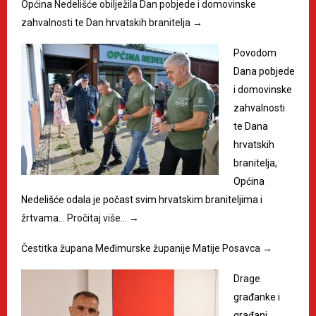
Općina Nedelišće obilježila Dan pobjede i domovinske
zahvalnosti te Dan hrvatskih branitelja
→
Povodom
Dana pobjede
i domovinske
zahvalnosti
te Dana
hrvatskih
branitelja,
Općina
Nedelišće odala je počast svim hrvatskim braniteljima i
žrtvama…
Pročitaj više…
→
Čestitka župana Međimurske županije Matije Posavca
→
Drage
građanke i
građani