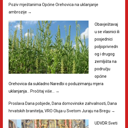
Poziv mještanima Općine Orehovica na uklanjanje
ambrozije
→
Obavještavaj
u se vlasnici ili
posjednici
poljoprivredn
og i drugog
zemljišta na
području
općine
Orehovica da sukladno Naredbi o poduzimanju mjera
uklanjanja…
Pročitaj više…
→
Proslava Dana pobjede, Dana domovinske zahvalnosti, Dana
hrvatskih branitelja, VRO Oluja u Svetom Juraju na Bregu
→
UDVDR Sveti