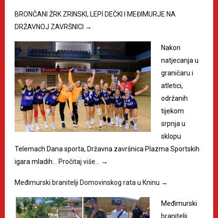
BRONČANI ŽRK ZRINSKI, LEPI DEČKI I MEĐIMURJE NA
DRŽAVNOJ ZAVRŠNICI
→
Nakon
natjecanja u
graničaru i
atletici,
održanih
tijekom
srpnja u
sklopu
Telemach Dana sporta, Državna završnica Plazma Sportskih
igara mladih…
Pročitaj više…
→
Međimurski branitelji Domovinskog rata u Kninu
→
Međimurski
branitelji