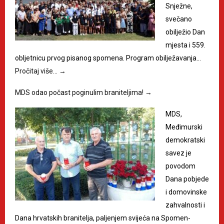
Snježne,
svečano
obilježio Dan
mjesta i 559.
obljetnicu prvog pisanog spomena. Program obilježavanja…
Pročitaj više…
→
MDS odao počast poginulim braniteljima!
→
MDS,
Međimurski
demokratski
savez je
povodom
Dana pobjede
i domovinske
zahvalnosti i
Dana hrvatskih branitelja, paljenjem svijeća na Spomen-