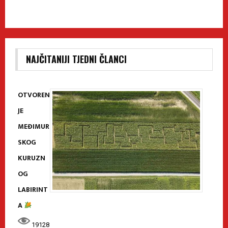
NAJČITANIJI TJEDNI ČLANCI
OTVOREN
JE
MEĐIMUR
SKOG
KURUZN
OG
LABIRINT
A
19128