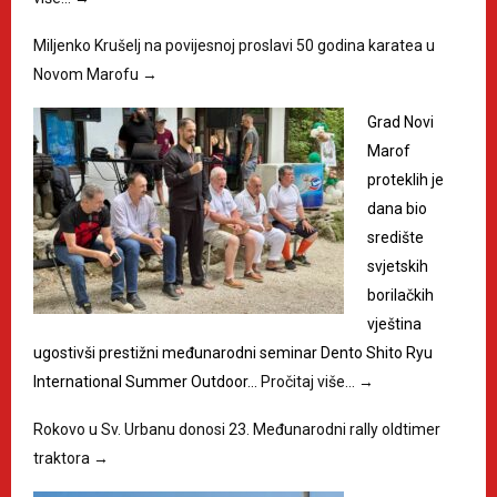
Miljenko Krušelj na povijesnoj proslavi 50 godina karatea u
Novom Marofu
→
Grad Novi
Marof
proteklih je
dana bio
središte
svjetskih
borilačkih
vještina
ugostivši prestižni međunarodni seminar Dento Shito Ryu
International Summer Outdoor…
Pročitaj više…
→
Rokovo u Sv. Urbanu donosi 23. Međunarodni rally oldtimer
traktora
→