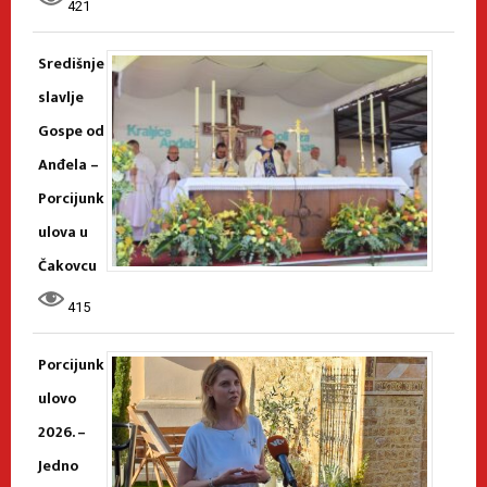
421
Središnje
slavlje
Gospe od
Anđela –
Porcijunk
ulova u
Čakovcu
415
Porcijunk
ulovo
2026. –
Jedno