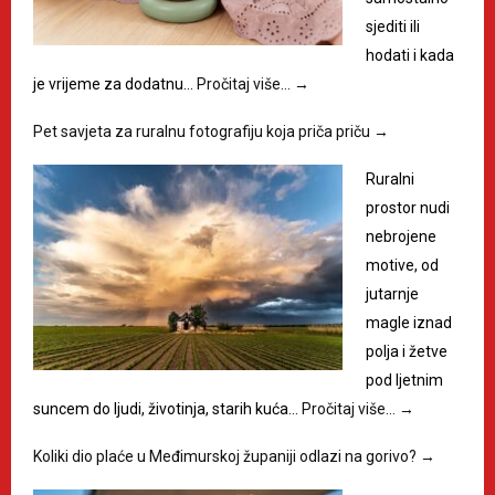
sjediti ili
hodati i kada
je vrijeme za dodatnu…
Pročitaj više…
→
Pet savjeta za ruralnu fotografiju koja priča priču
→
Ruralni
prostor nudi
nebrojene
motive, od
jutarnje
magle iznad
polja i žetve
pod ljetnim
suncem do ljudi, životinja, starih kuća…
Pročitaj više…
→
Koliki dio plaće u Međimurskoj županiji odlazi na gorivo?
→