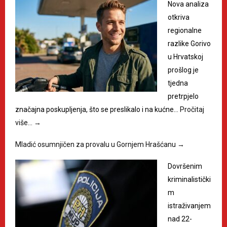
Nova analiza
otkriva
regionalne
razlike Gorivo
u Hrvatskoj
prošlog je
tjedna
pretrpjelo
značajna poskupljenja, što se preslikalo i na kućne…
Pročitaj
više…
→
Mladić osumnjičen za provalu u Gornjem Hrašćanu
→
Dovršenim
kriminalistički
m
istraživanjem
nad 22-