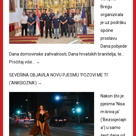
Bregu
organizirala
je uz podršku
općine
proslavu
Dana pobjede
Dana domovinske zahvalnosti, Dana hrvatskih branitelja, te…
Pročitaj više…
→
SEVERINA OBJAVILA NOVU PJESMU ‘POZOVI ME TI’
(‘ANKSIOZNA’)
→
Nakon što je
pjesma 'Nisa
m kriva ja'
('Bezosjećajn
a') u samo
šest dana od