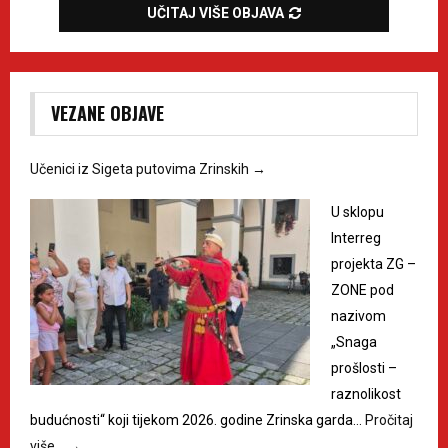
UČITAJ VIŠE OBJAVA
VEZANE OBJAVE
Učenici iz Sigeta putovima Zrinskih
→
U sklopu
Interreg
projekta ZG –
ZONE pod
nazivom
„Snaga
prošlosti –
raznolikost
budućnosti“ koji tijekom 2026. godine Zrinska garda…
Pročitaj
više…
→