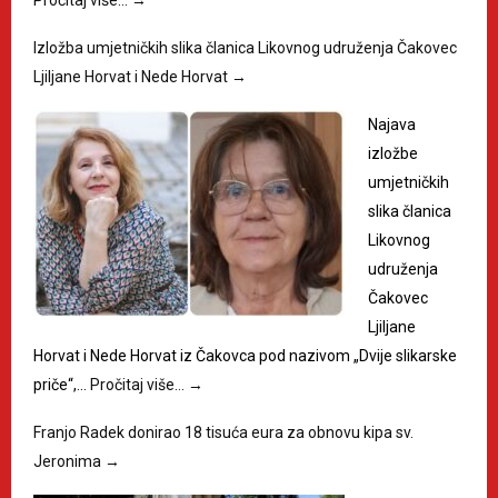
Izložba umjetničkih slika članica Likovnog udruženja Čakovec
Ljiljane Horvat i Nede Horvat
→
Najava
izložbe
umjetničkih
slika članica
Likovnog
udruženja
Čakovec
Ljiljane
Horvat i Nede Horvat iz Čakovca pod nazivom „Dvije slikarske
priče“,…
Pročitaj više…
→
Franjo Radek donirao 18 tisuća eura za obnovu kipa sv.
Jeronima
→