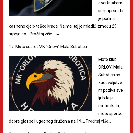
godišnjakom
sumnja se da
je počinio
kazneno djelo teške krađe. Naime, taj je mladić između 29.
srpnja do…
Pročitaj više…
→
19. Moto susret MK “Orlovi” Mala Subotica
→
Moto klub
ORLOVI Mala
Subotica sa
zadovoljstvo
m poziva sve
ljubitelje
motocikala,
moto sporta,
dobre glazbe i ugodnog druženja na 19.…
Pročitaj više…
→