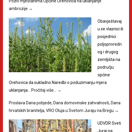
Poziv mještanima Općine Orehovica na uklanjanje
ambrozije
→
Obavještavaj
u se vlasnici ili
posjednici
poljoprivredn
og i drugog
zemljišta na
području
općine
Orehovica da sukladno Naredbi o poduzimanju mjera
uklanjanja…
Pročitaj više…
→
Proslava Dana pobjede, Dana domovinske zahvalnosti, Dana
hrvatskih branitelja, VRO Oluja u Svetom Juraju na Bregu
→
UDVDR Sveti
Juraj na