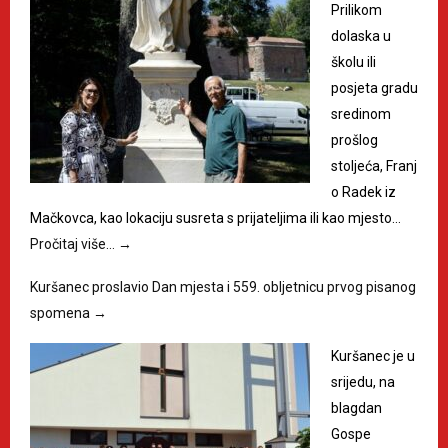
Prilikom
dolaska u
školu ili
posjeta gradu
sredinom
prošlog
stoljeća, Franj
o Radek iz
Mačkovca, kao lokaciju susreta s prijateljima ili kao mjesto…
Pročitaj više…
→
Kuršanec proslavio Dan mjesta i 559. obljetnicu prvog pisanog
spomena
→
Kuršanec je u
srijedu, na
blagdan
Gospe