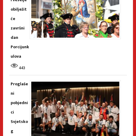
obilježit
će
završni
dan
Porcijunk
ulova
443
Proglaše
ni
pobjedni
ci
Svjetsko
g