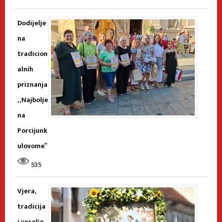
Dodijelje
na
tradicion
alnih
priznanja
„Najbolje
na
Porcijunk
ulovome”
535
Vjera,
tradicija
i veselje