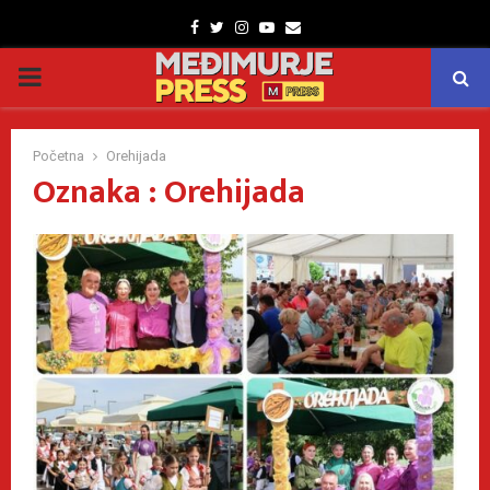
Facebook
Twitter
Instagram
Youtube
Email
PRIMARY
MENU
Početna
Orehijada
Oznaka : Orehijada