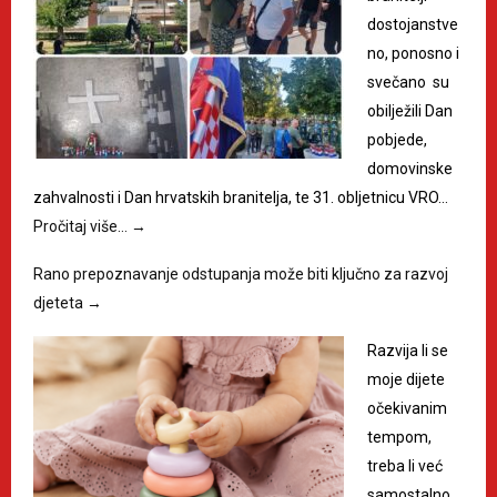
dostojanstve
no, ponosno i
svečano su
obilježili Dan
pobjede,
domovinske
zahvalnosti i Dan hrvatskih branitelja, te 31. obljetnicu VRO…
Pročitaj više…
→
Rano prepoznavanje odstupanja može biti ključno za razvoj
djeteta
→
Razvija li se
moje dijete
očekivanim
tempom,
treba li već
samostalno