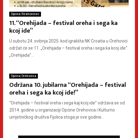
Općina Strahoninec
11. “Orehijada – festival oreha i sega ka
kcoj ide”
U subotu 24. svibnja 2025. kod igrališta NK Croatia u Orehovici
održat će se 11. „Orehijada – festival oreha i sega ka kcoj ide“.
„Orehijada“...
Općina Orehovica
Održana 10. jubilarna “Orehijada – festival
oreha i sega ka kcoj ide!”
“Orehijada – festival oreha i sega kaj kcoj ide” održava se od
2014. godine u organizaciji Općine Orehovica i Kulturno
umjetničkog društva Fijolica stoga je ove godine...