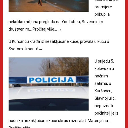
premijere
prikupila
nekoliko milijuna pregleda na YouTubeu, Severininim
društvenim…
Pročitaj više…
→
U Kuršancu krađa iz nezaključane kuće, provala u kuću u
Svetom Urbanu!
→
U srijedu 5.
kolovoza u
noćnim
satima, u
Kuršancu,
Glavnoj ulici,
nepoznati
počinitelj je iz
hodnika nezaključane kuće ukrao razni alat. Materijalna…
Pročitaj više…
→