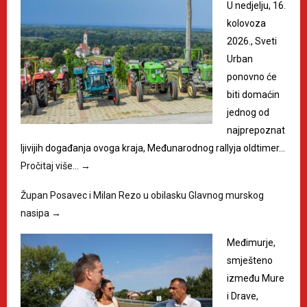
U nedjelju, 16.
kolovoza
2026., Sveti
Urban
ponovno će
biti domaćin
jednog od
najprepoznat
ljivijih događanja ovoga kraja, Međunarodnog rallyja oldtimer…
Pročitaj više…
→
Župan Posavec i Milan Rezo u obilasku Glavnog murskog
nasipa
→
Međimurje,
smješteno
između Mure
i Drave,