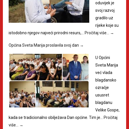
oduvijek je
svoj razvoj
gradilo uz
rijeke koje su
istodobno njegov najveći prirodni resurs,…
Pročitaj više…
→
Općina Sveta Marija proslavila svoj dan
→
U Općini
Sveta Marija
već vlada
blagdansko
ozračje
ususret
blagdanu
Velike Gospe,
kada se tradicionalno obilježava Dan općine. Tim je…
Pročitaj
više…
→