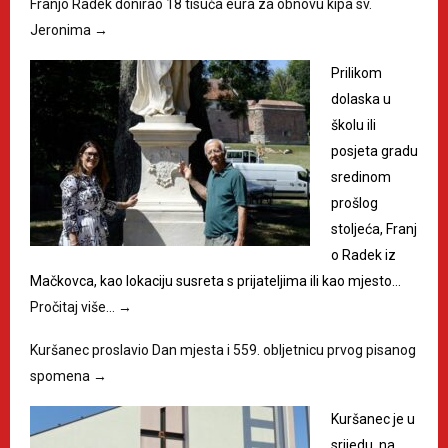
Franjo Radek donirao 18 tisuća eura za obnovu kipa sv.
Jeronima
→
Prilikom
dolaska u
školu ili
posjeta gradu
sredinom
prošlog
stoljeća, Franj
o Radek iz
Mačkovca, kao lokaciju susreta s prijateljima ili kao mjesto…
Pročitaj više…
→
Kuršanec proslavio Dan mjesta i 559. obljetnicu prvog pisanog
spomena
→
Kuršanec je u
srijedu, na