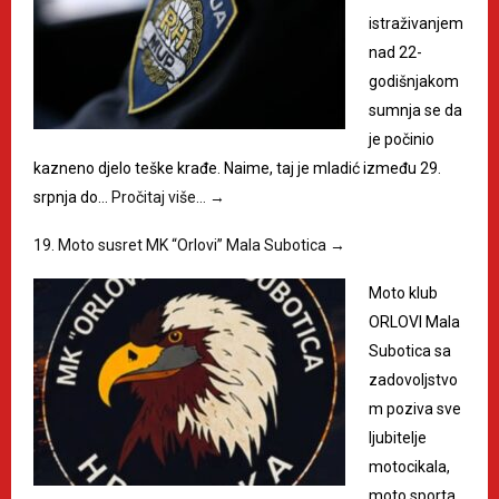
istraživanjem
nad 22-
godišnjakom
sumnja se da
je počinio
kazneno djelo teške krađe. Naime, taj je mladić između 29.
srpnja do…
Pročitaj više…
→
19. Moto susret MK “Orlovi” Mala Subotica
→
Moto klub
ORLOVI Mala
Subotica sa
zadovoljstvo
m poziva sve
ljubitelje
motocikala,
moto sporta,