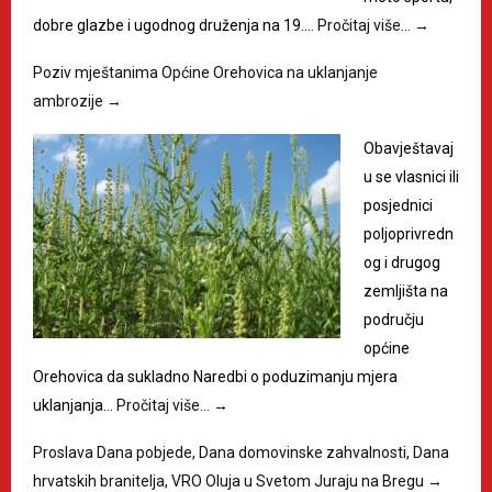
dobre glazbe i ugodnog druženja na 19.…
Pročitaj više…
→
Poziv mještanima Općine Orehovica na uklanjanje
ambrozije
→
Obavještavaj
u se vlasnici ili
posjednici
poljoprivredn
og i drugog
zemljišta na
području
općine
Orehovica da sukladno Naredbi o poduzimanju mjera
uklanjanja…
Pročitaj više…
→
Proslava Dana pobjede, Dana domovinske zahvalnosti, Dana
hrvatskih branitelja, VRO Oluja u Svetom Juraju na Bregu
→