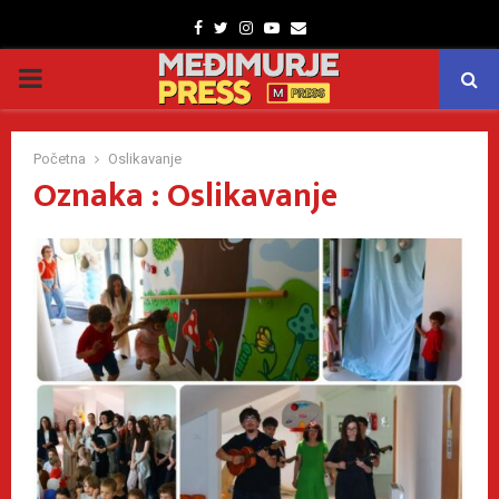
Facebook
Twitter
Instagram
Youtube
Email
PRIMARY
MENU
Početna
Oslikavanje
Oznaka : Oslikavanje