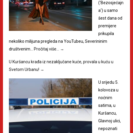
('Bezosjećajn
a') u samo
šest dana od
premijere
prikupila
nekoliko milijuna pregleda na YouTubeu, Severininim
društvenim…
Pročitaj više…
→
U Kuršancu krađa iz nezaključane kuće, provala u kuću u
Svetom Urbanu!
→
U srijedu 5.
kolovoza u
noćnim
satima, u
Kuršancu,
Glavnoj ulici,
nepoznati