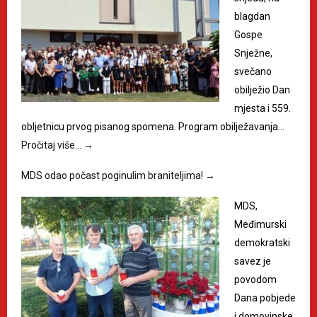
blagdan
Gospe
Snježne,
svečano
obilježio Dan
mjesta i 559.
obljetnicu prvog pisanog spomena. Program obilježavanja…
Pročitaj više…
→
MDS odao počast poginulim braniteljima!
→
MDS,
Međimurski
demokratski
savez je
povodom
Dana pobjede
i domovinske