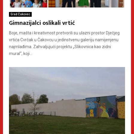
Grad Čakovec
Gimnazijalci oslikali vrtić
Boje, mašta i kreativnost pretvorili su ulazni prostor Dječjeg
vrtića Cvrčak u Čakovcu u jedinstvenu galeriju namijenjenu
najmlađima. Zahvaljujući projektu „Slikovnica kao zidni
mural“, koji...