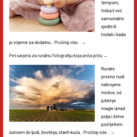
tempom,
treba li već
samostalno
sjediti ili
hodati i kada
je vrijeme za dodatnu…
Pročitaj više…
→
Pet savjeta za ruralnu fotografiju koja priča priču
→
Ruralni
prostor nudi
nebrojene
motive, od
jutarnje
magle iznad
polja i žetve
pod ljetnim
suncem do ljudi, životinja, starih kuća…
Pročitaj više…
→