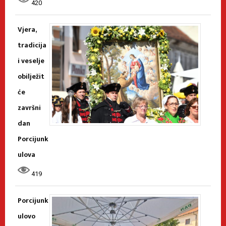
420
Vjera,
tradicija
i veselje
obilježit
će
završni
dan
Porcijunk
ulova
419
Porcijunk
ulovo