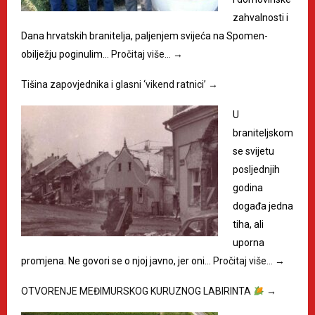
zahvalnosti i
Dana hrvatskih branitelja, paljenjem svijeća na Spomen-
obilježju poginulim…
Pročitaj više…
→
Tišina zapovjednika i glasni ‘vikend ratnici’
→
U
braniteljskom
se svijetu
posljednjih
godina
događa jedna
tiha, ali
uporna
promjena. Ne govori se o njoj javno, jer oni…
Pročitaj više…
→
OTVORENJE MEĐIMURSKOG KURUZNOG LABIRINTA
→