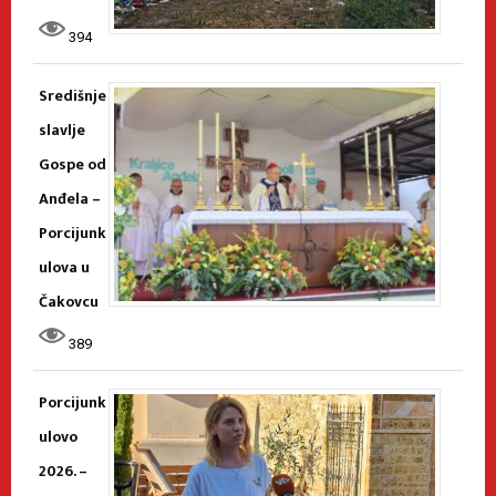
394
Središnje
slavlje
Gospe od
Anđela –
Porcijunk
ulova u
Čakovcu
389
Porcijunk
ulovo
2026. –