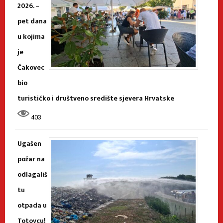
2026. –
pet dana
u kojima
je
Čakovec
bio
turističko i društveno središte sjevera Hrvatske
403
Ugašen
požar na
odlagališ
tu
otpada u
Totovcu!