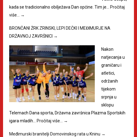
kada se tradicionalno obilježava Dan općine. Tim je…
Pročitaj
više…
→
BRONČANI ŽRK ZRINSKI, LEPI DEČKI I MEĐIMURJE NA
DRŽAVNOJ ZAVRŠNICI
→
Nakon
natjecanja u
graničaru i
atletici,
održanih
tijekom
srpnja u
sklopu
Telemach Dana sporta, Državna završnica Plazma Sportskih
igara mladih…
Pročitaj više…
→
Međimurski branitelji Domovinskog rata u Kninu
→