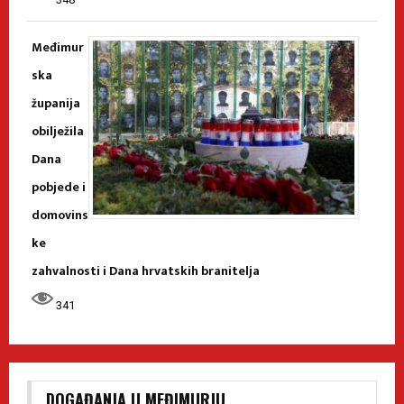
Međimur
ska
županija
obilježila
Dana
pobjede i
domovins
ke
zahvalnosti i Dana hrvatskih branitelja
341
DOGAĐANJA U MEĐIMURJU