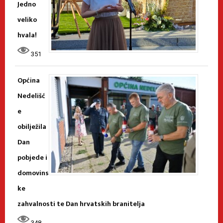
Jedno
veliko
hvala!
351
Općina
Nedelišć
e
obilježila
Dan
pobjede i
domovins
ke
zahvalnosti te Dan hrvatskih branitelja
348