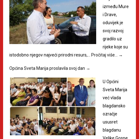
između Mure
i Drave,
oduvijek je
svoj razvoj
gradilo uz
rijeke koje su
istodobno njegov najveći prirodni resurs,…
Pročitaj više…
→
Općina Sveta Marija proslavila svoj dan
→
U Općini
Sveta Marija
već vlada
blagdansko
ozračje
ususret
blagdanu
Velike Gospe,