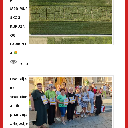
MEĐIMUR
SKOG
KURUZN
OG
LABIRINT
A
19110
Dodijelje
na
tradicion
alnih
priznanja
„Najbolje