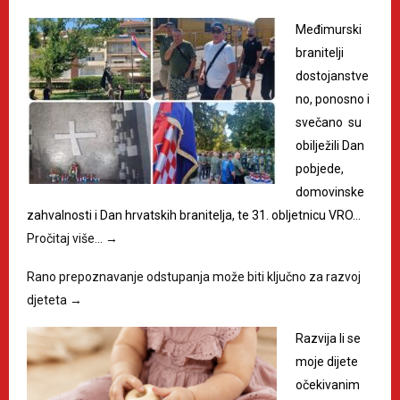
Međimurski
branitelji
dostojanstve
no, ponosno i
svečano su
obilježili Dan
pobjede,
domovinske
zahvalnosti i Dan hrvatskih branitelja, te 31. obljetnicu VRO…
Pročitaj više…
→
Rano prepoznavanje odstupanja može biti ključno za razvoj
djeteta
→
Razvija li se
moje dijete
očekivanim