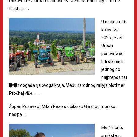
Rokovo u Sv. Urbanu donosi 23. Međunarodni rally oldtimer
traktora
→
U nedjelju, 16.
kolovoza
2026., Sveti
Urban
ponovno će
biti domaćin
jednog od
najprepoznat
ljivijih događanja ovoga kraja, Međunarodnog rallyja oldtimer…
Pročitaj više…
→
Župan Posavec i Milan Rezo u obilasku Glavnog murskog
nasipa
→
Međimurje,
smješteno