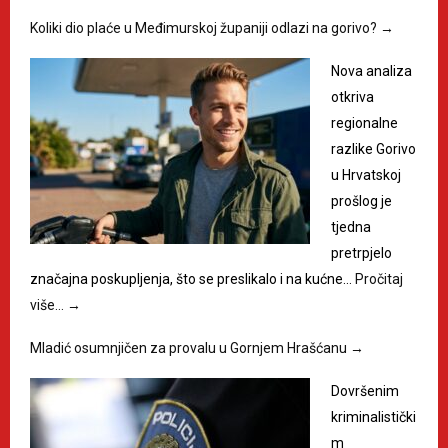
Koliki dio plaće u Međimurskoj županiji odlazi na gorivo?
→
Nova analiza
otkriva
regionalne
razlike Gorivo
u Hrvatskoj
prošlog je
tjedna
pretrpjelo
značajna poskupljenja, što se preslikalo i na kućne…
Pročitaj
više…
→
Mladić osumnjičen za provalu u Gornjem Hrašćanu
→
Dovršenim
kriminalistički
m