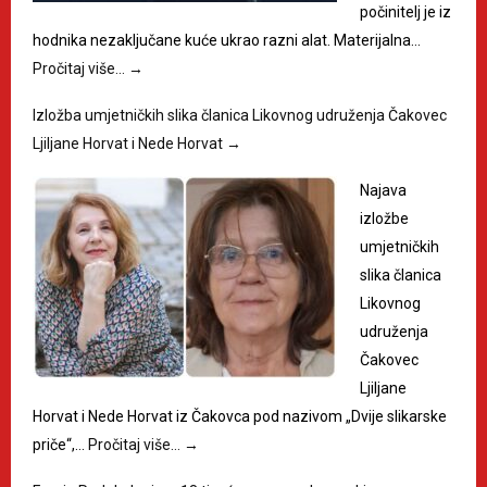
počinitelj je iz
hodnika nezaključane kuće ukrao razni alat. Materijalna…
Pročitaj više…
→
Izložba umjetničkih slika članica Likovnog udruženja Čakovec
Ljiljane Horvat i Nede Horvat
→
Najava
izložbe
umjetničkih
slika članica
Likovnog
udruženja
Čakovec
Ljiljane
Horvat i Nede Horvat iz Čakovca pod nazivom „Dvije slikarske
priče“,…
Pročitaj više…
→