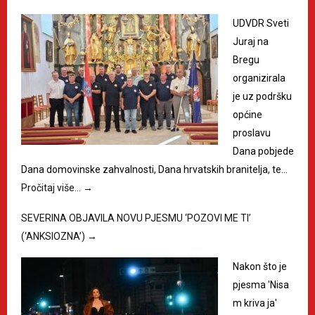
UDVDR Sveti
Juraj na
Bregu
organizirala
je uz podršku
općine
proslavu
Dana pobjede
Dana domovinske zahvalnosti, Dana hrvatskih branitelja, te…
Pročitaj više…
→
SEVERINA OBJAVILA NOVU PJESMU ‘POZOVI ME TI’
(‘ANKSIOZNA’)
→
Nakon što je
pjesma 'Nisa
m kriva ja'