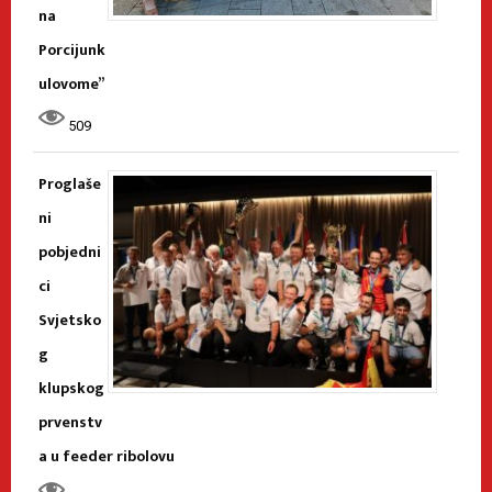
na
Porcijunk
ulovome”
509
Proglaše
ni
pobjedni
ci
Svjetsko
g
klupskog
prvenstv
a u feeder ribolovu