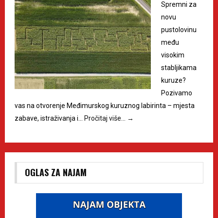
Spremni za
novu
pustolovinu
među
visokim
stabljikama
kuruze?
Pozivamo
vas na otvorenje Međimurskog kuruznog labirinta – mjesta
zabave, istraživanja i…
Pročitaj više…
→
OGLAS ZA NAJAM