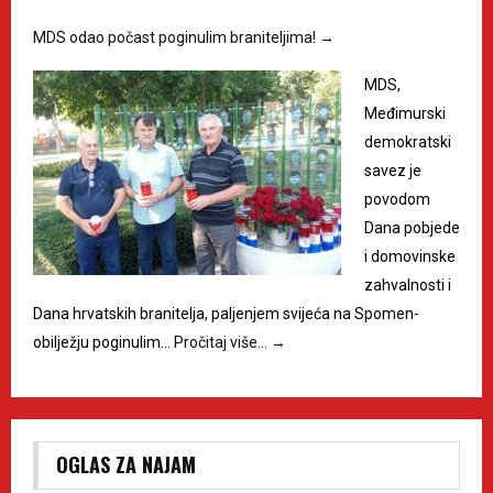
MDS odao počast poginulim braniteljima!
→
MDS,
Međimurski
demokratski
savez je
povodom
Dana pobjede
i domovinske
zahvalnosti i
Dana hrvatskih branitelja, paljenjem svijeća na Spomen-
obilježju poginulim…
Pročitaj više…
→
OGLAS ZA NAJAM