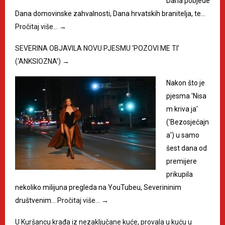
Dana pobjede
Dana domovinske zahvalnosti, Dana hrvatskih branitelja, te…
Pročitaj više…
→
SEVERINA OBJAVILA NOVU PJESMU ‘POZOVI ME TI’
(‘ANKSIOZNA’)
→
Nakon što je
pjesma 'Nisa
m kriva ja'
('Bezosjećajn
a') u samo
šest dana od
premijere
prikupila
nekoliko milijuna pregleda na YouTubeu, Severininim
društvenim…
Pročitaj više…
→
U Kuršancu krađa iz nezaključane kuće, provala u kuću u