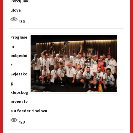
Porcijunk
ulova
435
Proglaše
ni
pobjedni
ci
Svjetsko
g
klupskog
prvenstv
a u feeder ribolovu
428