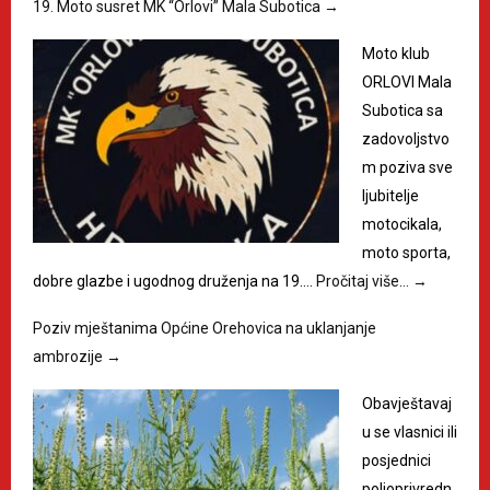
19. Moto susret MK “Orlovi” Mala Subotica
→
Moto klub
ORLOVI Mala
Subotica sa
zadovoljstvo
m poziva sve
ljubitelje
motocikala,
moto sporta,
dobre glazbe i ugodnog druženja na 19.…
Pročitaj više…
→
Poziv mještanima Općine Orehovica na uklanjanje
ambrozije
→
Obavještavaj
u se vlasnici ili
posjednici
poljoprivredn