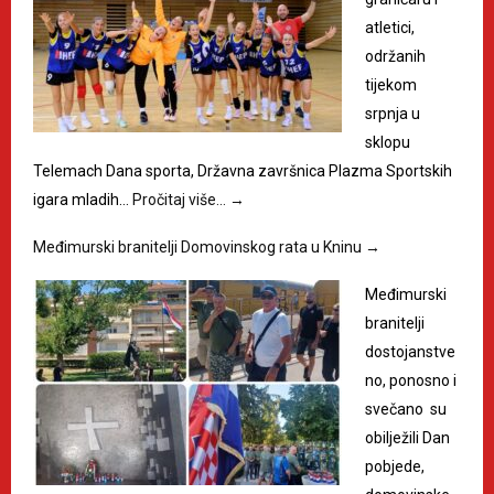
atletici,
održanih
tijekom
srpnja u
sklopu
Telemach Dana sporta, Državna završnica Plazma Sportskih
igara mladih…
Pročitaj više…
→
Međimurski branitelji Domovinskog rata u Kninu
→
Međimurski
branitelji
dostojanstve
no, ponosno i
svečano su
obilježili Dan
pobjede,