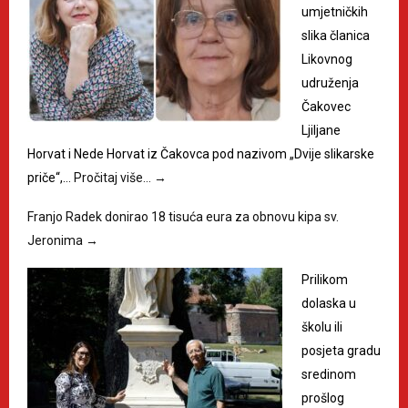
umjetničkih
slika članica
Likovnog
udruženja
Čakovec
Ljiljane
Horvat i Nede Horvat iz Čakovca pod nazivom „Dvije slikarske
priče“,…
Pročitaj više…
→
Franjo Radek donirao 18 tisuća eura za obnovu kipa sv.
Jeronima
→
Prilikom
dolaska u
školu ili
posjeta gradu
sredinom
prošlog