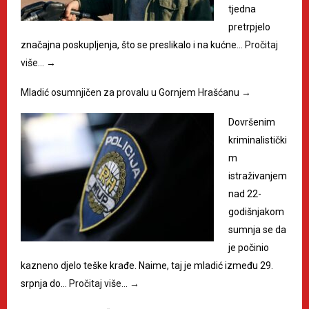
tjedna
pretrpjelo
značajna poskupljenja, što se preslikalo i na kućne…
Pročitaj
više…
→
Mladić osumnjičen za provalu u Gornjem Hrašćanu
→
Dovršenim
kriminalistički
m
istraživanjem
nad 22-
godišnjakom
sumnja se da
je počinio
kazneno djelo teške krađe. Naime, taj je mladić između 29.
srpnja do…
Pročitaj više…
→