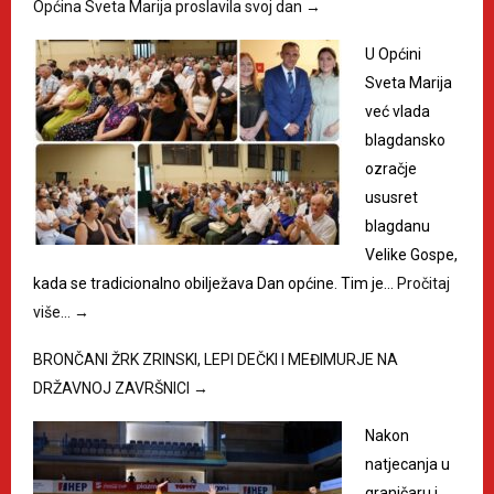
Općina Sveta Marija proslavila svoj dan
→
U Općini
Sveta Marija
već vlada
blagdansko
ozračje
ususret
blagdanu
Velike Gospe,
kada se tradicionalno obilježava Dan općine. Tim je…
Pročitaj
više…
→
BRONČANI ŽRK ZRINSKI, LEPI DEČKI I MEĐIMURJE NA
DRŽAVNOJ ZAVRŠNICI
→
Nakon
natjecanja u
graničaru i