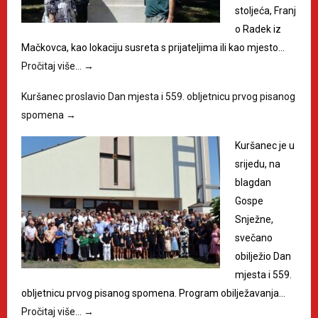
stoljeća, Franj
o Radek iz
Mačkovca, kao lokaciju susreta s prijateljima ili kao mjesto…
Pročitaj više…
→
Kuršanec proslavio Dan mjesta i 559. obljetnicu prvog pisanog
spomena
→
Kuršanec je u
srijedu, na
blagdan
Gospe
Snježne,
svečano
obilježio Dan
mjesta i 559.
obljetnicu prvog pisanog spomena. Program obilježavanja…
Pročitaj više…
→