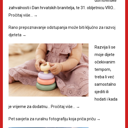
domovinske
zahvalnosti i Dan hrvatskih branitelja, te 31. obljetnicu VRO…
Pročitaj više…
→
Rano prepoznavanje odstupanja može biti ključno za razvoj
djeteta
→
Razvija li se
moje dijete
očekivanim
tempom,
treba li već
samostalno
sjediti ili
hodati i kada
je vrijeme za dodatnu…
Pročitaj više…
→
Pet savjeta za ruralnu fotografiju koja priča priču
→