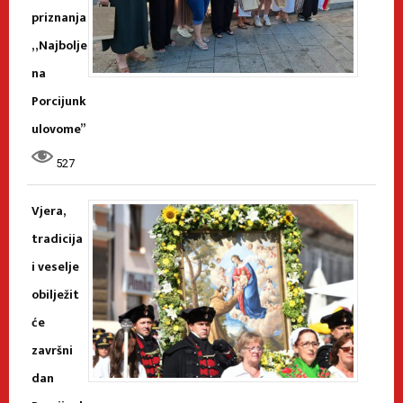
priznanja
„Najbolje
na
Porcijunk
ulovome”
527
Vjera,
tradicija
i veselje
obilježit
će
završni
dan