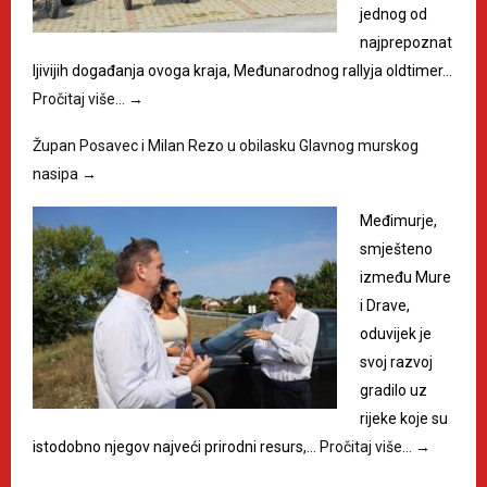
jednog od
najprepoznat
ljivijih događanja ovoga kraja, Međunarodnog rallyja oldtimer…
Pročitaj više…
→
Župan Posavec i Milan Rezo u obilasku Glavnog murskog
nasipa
→
Međimurje,
smješteno
između Mure
i Drave,
oduvijek je
svoj razvoj
gradilo uz
rijeke koje su
istodobno njegov najveći prirodni resurs,…
Pročitaj više…
→