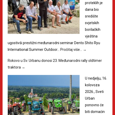
proteklih je
dana bio
središte
svjetskih
borilačkih
vještina
ugostivši prestižni međunarodni seminar Dento Shito Ryu
International Summer Outdoor…
Pročitaj više…
→
Rokovo u Sv. Urbanu donosi 23. Međunarodni rally oldtimer
traktora
→
U nedjelju, 16.
kolovoza
2026., Sveti
Urban
ponovno će
biti domaćin