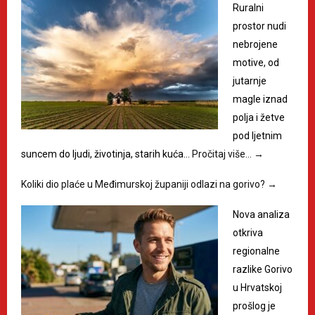
Ruralni
prostor nudi
nebrojene
motive, od
jutarnje
magle iznad
polja i žetve
pod ljetnim
suncem do ljudi, životinja, starih kuća…
Pročitaj više…
→
Koliki dio plaće u Međimurskoj županiji odlazi na gorivo?
→
Nova analiza
otkriva
regionalne
razlike Gorivo
u Hrvatskoj
prošlog je