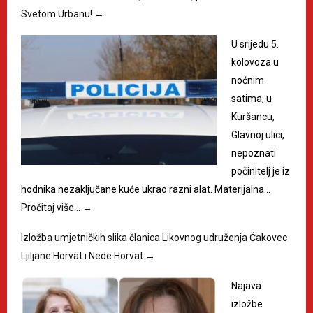
Svetom Urbanu!
→
U srijedu 5.
kolovoza u
noćnim
satima, u
Kuršancu,
Glavnoj ulici,
nepoznati
počinitelj je iz
hodnika nezaključane kuće ukrao razni alat. Materijalna…
Pročitaj više…
→
Izložba umjetničkih slika članica Likovnog udruženja Čakovec
Ljiljane Horvat i Nede Horvat
→
Najava
izložbe