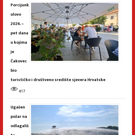
Porcijunk
ulovo
2026. –
pet dana
u kojima
je
Čakovec
bio
turističko i društveno središte sjevera Hrvatske
417
Ugašen
požar na
odlagališ