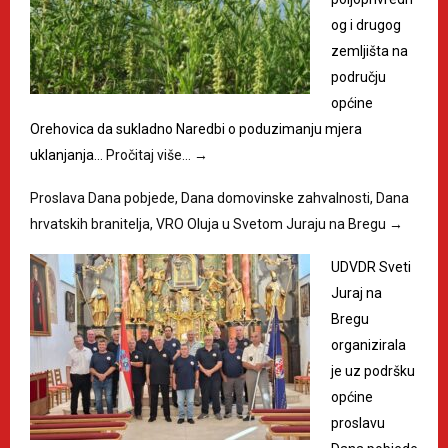
og i drugog
zemljišta na
području
općine
Orehovica da sukladno Naredbi o poduzimanju mjera
uklanjanja…
Pročitaj više…
→
Proslava Dana pobjede, Dana domovinske zahvalnosti, Dana
hrvatskih branitelja, VRO Oluja u Svetom Juraju na Bregu
→
UDVDR Sveti
Juraj na
Bregu
organizirala
je uz podršku
općine
proslavu