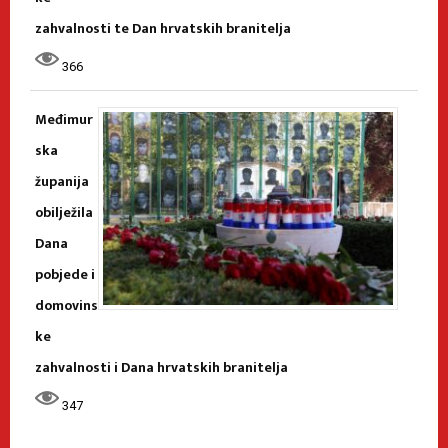
zahvalnosti te Dan hrvatskih branitelja
366
Međimur
ska
županija
obilježila
Dana
pobjede i
domovins
ke
zahvalnosti i Dana hrvatskih branitelja
347