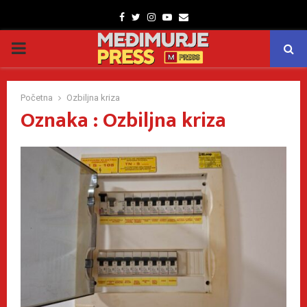
Facebook
Twitter
Instagram
Youtube
Email
PRIMARY
MENU
Početna
Ozbiljna kriza
Oznaka : Ozbiljna kriza