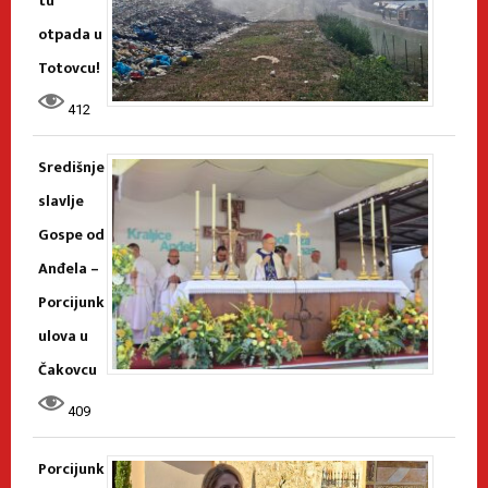
tu
otpada u
Totovcu!
412
Središnje
slavlje
Gospe od
Anđela –
Porcijunk
ulova u
Čakovcu
409
Porcijunk