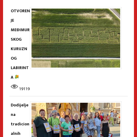
OTVOREN
JE
MEĐIMUR
SKOG
KURUZN
OG
LABIRINT
A
19119
Dodijelje
na
tradicion
alnih