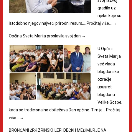
svoj razvoj
gradilo uz
rijeke koje su
istodobno njegov najveći prirodni resurs,…
Pročitaj više…
→
Općina Sveta Marija proslavila svoj dan
→
U Općini
Sveta Marija
već vlada
blagdansko
ozračje
ususret
blagdanu
Velike Gospe,
kada se tradicionalno obilježava Dan općine. Tim je…
Pročitaj
više…
→
BRONČANI ŽRK ZRINSKI, LEPI DEČKI I MEĐIMURJE NA