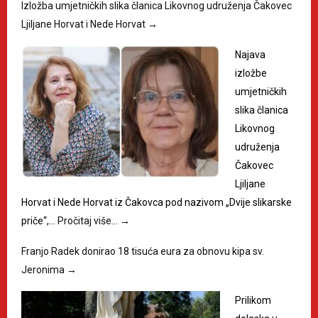
Izložba umjetničkih slika članica Likovnog udruženja Čakovec
Ljiljane Horvat i Nede Horvat
→
Najava
izložbe
umjetničkih
slika članica
Likovnog
udruženja
Čakovec
Ljiljane
Horvat i Nede Horvat iz Čakovca pod nazivom „Dvije slikarske
priče“,…
Pročitaj više…
→
Franjo Radek donirao 18 tisuća eura za obnovu kipa sv.
Jeronima
→
Prilikom