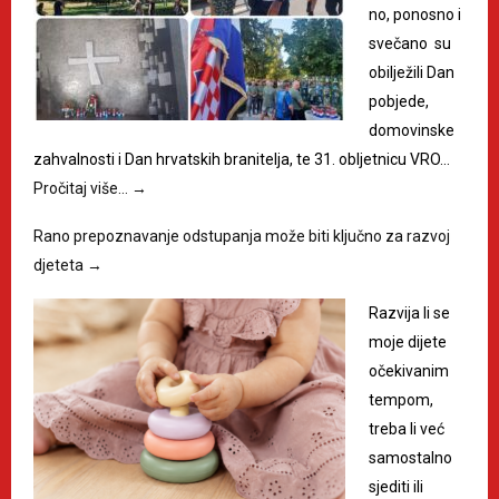
no, ponosno i
svečano su
obilježili Dan
pobjede,
domovinske
zahvalnosti i Dan hrvatskih branitelja, te 31. obljetnicu VRO…
Pročitaj više…
→
Rano prepoznavanje odstupanja može biti ključno za razvoj
djeteta
→
Razvija li se
moje dijete
očekivanim
tempom,
treba li već
samostalno
sjediti ili