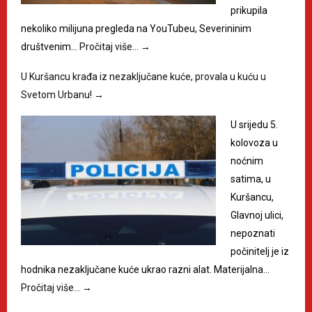
prikupila
nekoliko milijuna pregleda na YouTubeu, Severininim
društvenim…
Pročitaj više…
→
U Kuršancu krađa iz nezaključane kuće, provala u kuću u
Svetom Urbanu!
→
U srijedu 5.
kolovoza u
noćnim
satima, u
Kuršancu,
Glavnoj ulici,
nepoznati
počinitelj je iz
hodnika nezaključane kuće ukrao razni alat. Materijalna…
Pročitaj više…
→