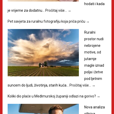
hodati i kada
je vrijeme za dodatnu…
Pročitaj više…
→
Pet savjeta za ruralnu fotografiju koja priča priču
→
Ruralni
prostor nudi
nebrojene
motive, od
jutarnje
magle iznad
polja i žetve
pod ljetnim
suncem do ljudi, životinja, starih kuća…
Pročitaj više…
→
Koliki dio plaće u Međimurskoj županiji odlazi na gorivo?
→
Nova analiza
otkriva