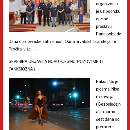
organizirala
je uz podršku
općine
proslavu
Dana pobjede
Dana domovinske zahvalnosti, Dana hrvatskih branitelja, te…
Pročitaj više…
→
SEVERINA OBJAVILA NOVU PJESMU ‘POZOVI ME TI’
(‘ANKSIOZNA’)
→
Nakon što je
pjesma 'Nisa
m kriva ja'
('Bezosjećajn
a') u samo
šest dana od
premijere