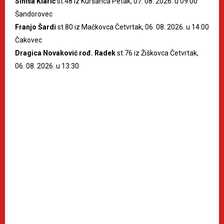
Siniša Klarić
st.48 iz Kuršanca Petak, 07. 08. 2026. u 09:00
Šandorovec
Franjo Šardi
st.80 iz Mačkovca Četvrtak, 06. 08. 2026. u 14:00
Čakovec
Dragica Novaković rođ. Radek
st.76 iz Žiškovca Četvrtak,
06. 08. 2026. u 13:30