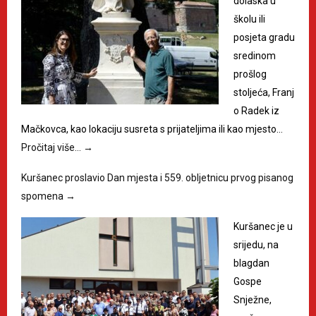
dolaska u
školu ili
posjeta gradu
sredinom
prošlog
stoljeća, Franj
o Radek iz
Mačkovca, kao lokaciju susreta s prijateljima ili kao mjesto…
Pročitaj više…
→
Kuršanec proslavio Dan mjesta i 559. obljetnicu prvog pisanog
spomena
→
Kuršanec je u
srijedu, na
blagdan
Gospe
Snježne,