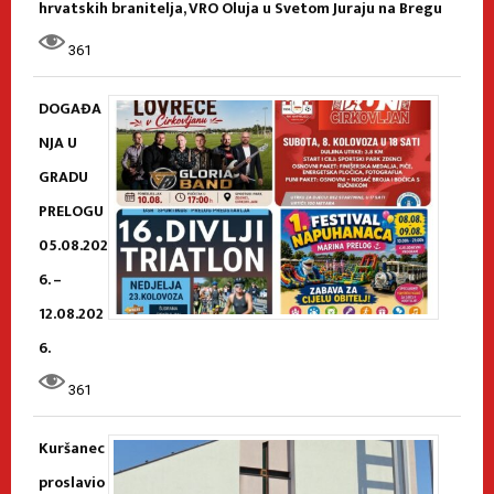
hrvatskih branitelja, VRO Oluja u Svetom Juraju na Bregu
361
DOGAĐA
NJA U
GRADU
PRELOGU
05.08.202
6. –
12.08.202
6.
361
Kuršanec
proslavio