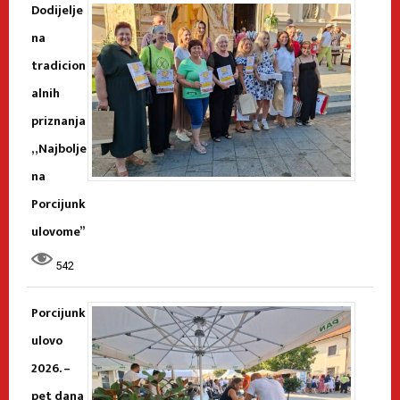
Dodijelje
na
tradicion
alnih
priznanja
„Najbolje
na
Porcijunk
ulovome”
542
Porcijunk
ulovo
2026. –
pet dana