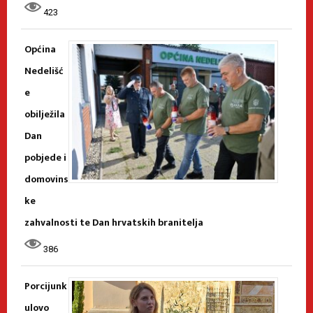
423
Općina
Nedelišć
e
obilježila
Dan
pobjede i
domovins
ke
zahvalnosti te Dan hrvatskih branitelja
386
Porcijunk
ulovo