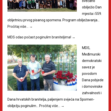
svečano
obilježio Dan
mjesta i 559.
obljetnicu prvog pisanog spomena. Program obilježavanja…
Pročitaj više…
→
MDS odao počast poginulim braniteljima!
→
MDS,
Međimurski
demokratski
savez je
povodom
Dana pobjede
i domovinske
zahvalnosti i
Dana hrvatskih branitelja, paljenjem svijeća na Spomen-
obilježju poginulim…
Pročitaj više…
→