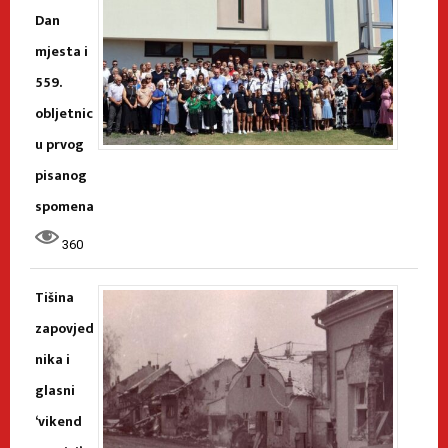
Dan
mjesta i
559.
obljetnic
u prvog
pisanog
spomena
360
Tišina
zapovjed
nika i
glasni
‘vikend