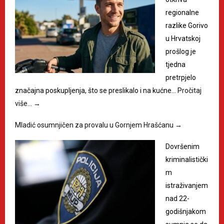
regionalne
razlike Gorivo
u Hrvatskoj
prošlog je
tjedna
pretrpjelo
značajna poskupljenja, što se preslikalo i na kućne…
Pročitaj
više…
→
Mladić osumnjičen za provalu u Gornjem Hrašćanu
→
Dovršenim
kriminalistički
m
istraživanjem
nad 22-
godišnjakom