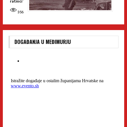
ratnici’
356
DOGAĐANJA U MEĐIMURJU