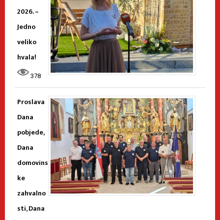
2026. –
Jedno
veliko
hvala!
378
Proslava
Dana
pobjede,
Dana
domovins
ke
zahvalno
sti, Dana