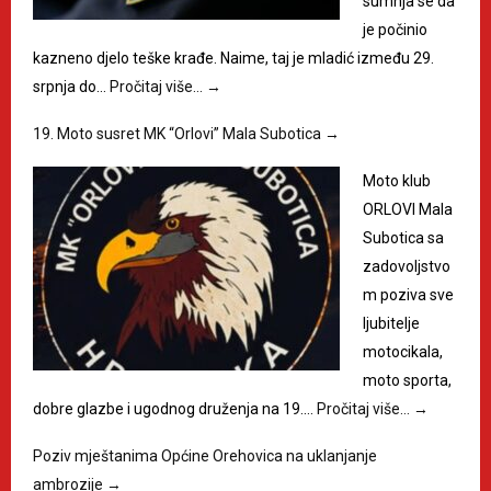
sumnja se da
je počinio
kazneno djelo teške krađe. Naime, taj je mladić između 29.
srpnja do…
Pročitaj više…
→
19. Moto susret MK “Orlovi” Mala Subotica
→
Moto klub
ORLOVI Mala
Subotica sa
zadovoljstvo
m poziva sve
ljubitelje
motocikala,
moto sporta,
dobre glazbe i ugodnog druženja na 19.…
Pročitaj više…
→
Poziv mještanima Općine Orehovica na uklanjanje
ambrozije
→