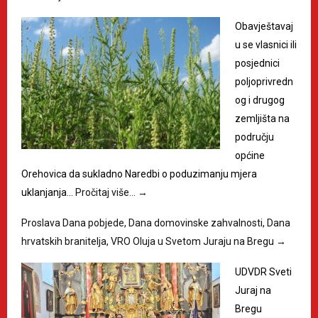
Obavještavaj
u se vlasnici ili
posjednici
poljoprivredn
og i drugog
zemljišta na
području
općine
Orehovica da sukladno Naredbi o poduzimanju mjera
uklanjanja…
Pročitaj više…
→
Proslava Dana pobjede, Dana domovinske zahvalnosti, Dana
hrvatskih branitelja, VRO Oluja u Svetom Juraju na Bregu
→
UDVDR Sveti
Juraj na
Bregu