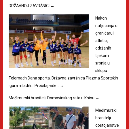
DRŽAVNOJ ZAVRŠNICI
→
Nakon
natjecanja u
graničaru i
atletici,
održanih
tijekom
srpnja u
sklopu
Telemach Dana sporta, Državna završnica Plazma Sportskih
igara mladih…
Pročitaj više…
→
Međimurski branitelji Domovinskog rata u Kninu
→
Međimurski
branitelji
dostojanstve