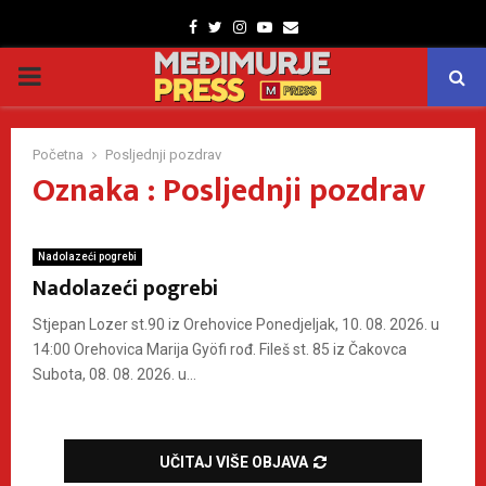
Facebook
Twitter
Instagram
Youtube
Email
PRIMARY
MENU
Početna
Posljednji pozdrav
Oznaka : Posljednji pozdrav
Nadolazeći pogrebi
Nadolazeći pogrebi
Stjepan Lozer st.90 iz Orehovice Ponedjeljak, 10. 08. 2026. u
14:00 Orehovica Marija Gyöfi rođ. Fileš st. 85 iz Čakovca
Subota, 08. 08. 2026. u...
UČITAJ VIŠE OBJAVA