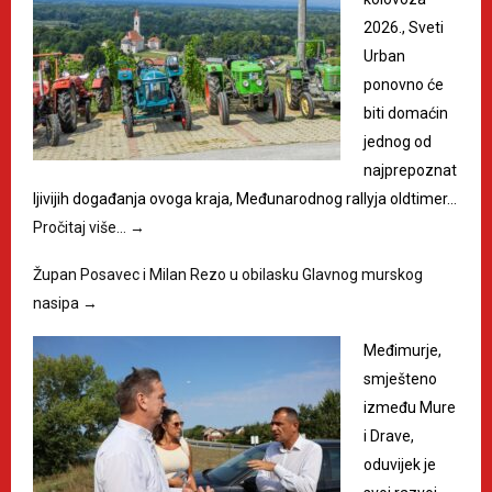
2026., Sveti
Urban
ponovno će
biti domaćin
jednog od
najprepoznat
ljivijih događanja ovoga kraja, Međunarodnog rallyja oldtimer…
Pročitaj više…
→
Župan Posavec i Milan Rezo u obilasku Glavnog murskog
nasipa
→
Međimurje,
smješteno
između Mure
i Drave,
oduvijek je