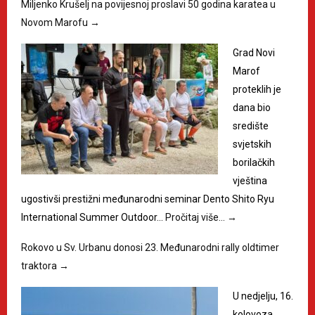
Miljenko Krušelj na povijesnoj proslavi 50 godina karatea u
Novom Marofu
→
Grad Novi
Marof
proteklih je
dana bio
središte
svjetskih
borilačkih
vještina
ugostivši prestižni međunarodni seminar Dento Shito Ryu
International Summer Outdoor…
Pročitaj više…
→
Rokovo u Sv. Urbanu donosi 23. Međunarodni rally oldtimer
traktora
→
U nedjelju, 16.
kolovoza