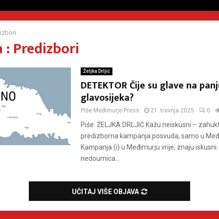
izbori
 : Predizbori
Željka Drljić
DETEKTOR Čije su glave na panj
glavosijeka?
Piše
Međimurje Press
21. travnja 2025
0
Piše: ŽELJKA DRLJIĆ Kažu neiskusni – zahukt
predizborna kampanja posvuda, samo u Međi
Kampanja (i) u Međimurju vrije, znaju iskusni. 
nedoumica...
UČITAJ VIŠE OBJAVA