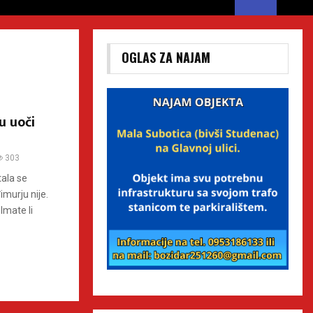
OGLAS ZA NAJAM
u uoči
303
ala se
murju nije.
Imate li