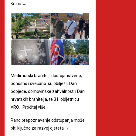
Kninu
→
Međimurski branitelji dostojanstveno,
ponosno i svečano su obilježili Dan
pobjede, domovinske zahvalnosti i Dan
hrvatskih branitelja, te 31. obljetnicu
VRO…
Pročitaj više…
→
Rano prepoznavanje odstupanja može
biti ključno za razvoj djeteta
→