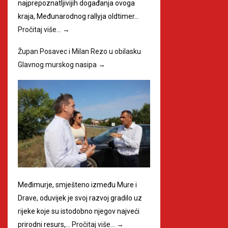
najprepoznatljivijih događanja ovoga
kraja, Međunarodnog rallyja oldtimer…
Pročitaj više…
→
Župan Posavec i Milan Rezo u obilasku
Glavnog murskog nasipa
→
Međimurje, smješteno između Mure i
Drave, oduvijek je svoj razvoj gradilo uz
rijeke koje su istodobno njegov najveći
prirodni resurs,…
Pročitaj više…
→