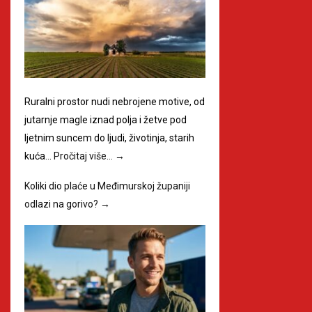
Ruralni prostor nudi nebrojene motive, od
jutarnje magle iznad polja i žetve pod
ljetnim suncem do ljudi, životinja, starih
kuća…
Pročitaj više…
→
Koliki dio plaće u Međimurskoj županiji
odlazi na gorivo?
→