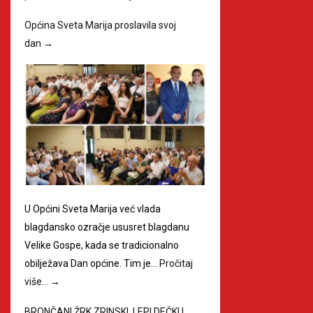
Općina Sveta Marija proslavila svoj
dan
→
U Općini Sveta Marija već vlada
blagdansko ozračje ususret blagdanu
Velike Gospe, kada se tradicionalno
obilježava Dan općine. Tim je…
Pročitaj
više…
→
BRONČANI ŽRK ZRINSKI, LEPI DEČKI I