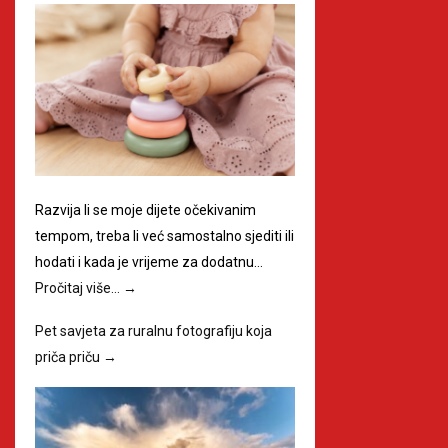
Razvija li se moje dijete očekivanim
tempom, treba li već samostalno sjediti ili
hodati i kada je vrijeme za dodatnu…
Pročitaj više…
→
Pet savjeta za ruralnu fotografiju koja
priča priču
→