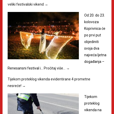
veliki festivalski vikend
→
Od 20. do 23.
kolovoza
Koprivnica će
po prvi put
objediniti
svoja dva
najveća ljetna
događanja –
Renesansni festival i…
Pročitaj više…
→
Tijekom proteklog vikenda evidentirane 4 prometne
nesreće!
→
Tijekom
proteklog
vikenda na