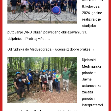
rata u subotu,
8. kolovoza
2026. godine
realiziralo je
studijsko
putovanje „VRO Oluja“, posvećeno obilježavanju 31.
obljetnice…
Pročitaj više…
→
Od rudnika do Medvedgrada – učenje iz dobre prakse
→
Djelatnici
Međimurske
prirode –
Javne
ustanove za
zaštitu
prirode i
interpretatori