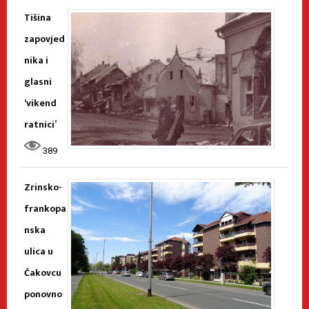
Tišina
zapovjed
nika i
glasni
‘vikend
ratnici’
389
Zrinsko-
frankopa
nska
ulica u
Čakovcu
ponovno