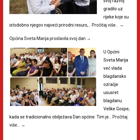
svoj razvoj
gradilo uz
rijeke koje su
istodobno njegov najveći prirodni resurs,…
Pročitaj više…
→
Općina Sveta Marija proslavila svoj dan
→
U Općini
Sveta Marija
već vlada
blagdansko
ozračje
ususret
blagdanu
Velike Gospe,
kada se tradicionalno obilježava Dan općine. Tim je…
Pročitaj
više…
→