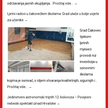
održavanja javnih okupljanja…
Pročitaj više…
→
Ljetni radovi u čakovečkim školama: Grad ulaže u bolje uvjete
za učenike
→
Grad Čakovec
tijekom
ljetnih
mjeseci
provodi niz
investicija u
osnovnim
školama
kojima je osnivač, s ciljem stvaranja kvalitetnijih, sigurnijih i…
Pročitaj više…
→
Jedinstveni astronomski triptih 12. kolovoza – Povijesni
nebeski spektakl iznad Hrvatske
→