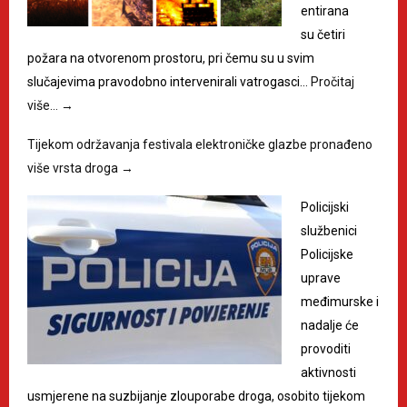
entirana
su četiri
požara na otvorenom prostoru, pri čemu su u svim
slučajevima pravodobno intervenirali vatrogasci…
Pročitaj
više…
→
Tijekom održavanja festivala elektroničke glazbe pronađeno
više vrsta droga
→
Policijski
službenici
Policijske
uprave
međimurske i
nadalje će
provoditi
aktivnosti
usmjerene na suzbijanje zlouporabe droga, osobito tijekom