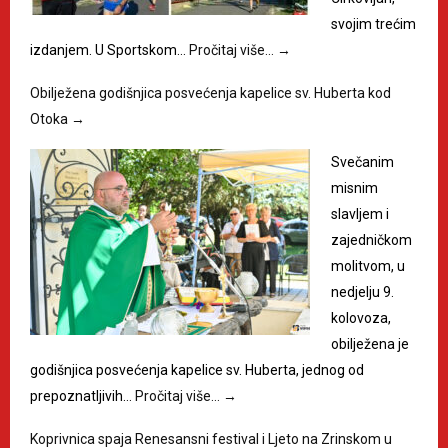
svojim trećim
izdanjem. U Sportskom…
Pročitaj više…
→
Obilježena godišnjica posvećenja kapelice sv. Huberta kod
Otoka
→
Svečanim
misnim
slavljem i
zajedničkom
molitvom, u
nedjelju 9.
kolovoza,
obilježena je
godišnjica posvećenja kapelice sv. Huberta, jednog od
prepoznatljivih…
Pročitaj više…
→
Koprivnica spaja Renesansni festival i Ljeto na Zrinskom u