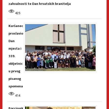
zahvalnosti te Dan hrvatskih branitelja
425
Kuršanec
proslavio
Dan
mjesta i
559.
obljetnic
u prvog
pisanog
spomena
414
Porcijunk