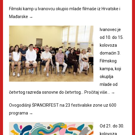
Filmski kamp u Ivanovcu okupio mlade filmaše iz Hrvatske i
Mađarske
→
Ivanovec je
od 10. do 15.
kolovoza
domaćin 3.
Filmskog
kampa, koji
okuplja
mlade od
četvrtog razreda osnovne do četvrtog…
Pročitaj više…
→
Ovogodišnji ŠPANCIRFEST na 23 festivalske zone uz 600
programa
→
Od 21. do 30.
kolovoza