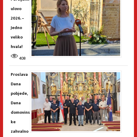
ulovo
2026. –
Jedno
veliko
hvala!
408
Proslava
Dana
pobjede,
Dana
domovins
ke
zahvalno