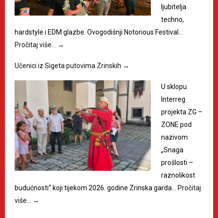
ljubitelja
techno,
hardstyle i EDM glazbe. Ovogodišnji Notorious Festival…
Pročitaj više…
→
Učenici iz Sigeta putovima Zrinskih
→
U sklopu
Interreg
projekta ZG –
ZONE pod
nazivom
„Snaga
prošlosti –
raznolikost
budućnosti“ koji tijekom 2026. godine Zrinska garda…
Pročitaj
više…
→