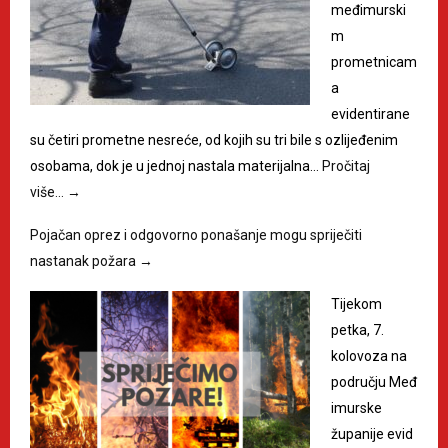
međimurski
m
prometnicam
a
evidentirane
su četiri prometne nesreće, od kojih su tri bile s ozlijeđenim
osobama, dok je u jednoj nastala materijalna…
Pročitaj
više…
→
Pojačan oprez i odgovorno ponašanje mogu spriječiti
nastanak požara
→
Tijekom
petka, 7.
kolovoza na
području Međ
imurske
županije evid