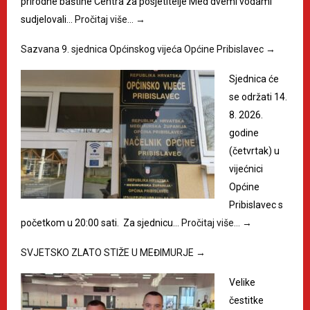
prirodne baštine Centra za posjetitelje Med dvemi vodami
sudjelovali…
Pročitaj više…
→
Sazvana 9. sjednica Općinskog vijeća Općine Pribislavec
→
Sjednica će
se održati 14.
8. 2026.
godine
(četvrtak) u
vijećnici
Općine
Pribislavec s
početkom u 20:00 sati. Za sjednicu…
Pročitaj više…
→
SVJETSKO ZLATO STIŽE U MEĐIMURJE
→
Velike
čestitke