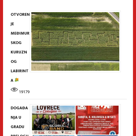
OTVOREN
JE
MEĐIMUR
SKOG
KURUZN
OG
LABIRINT
A
19179
DOGAĐA
NJA U
GRADU