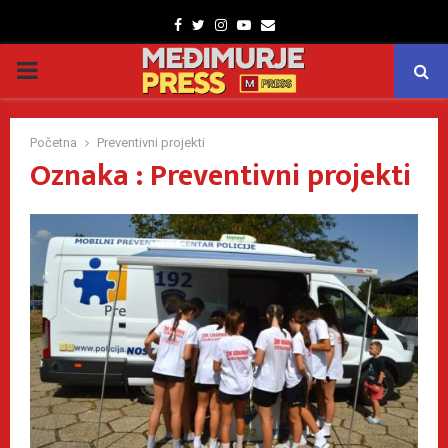
Facebook
Twitter
Instagram
Youtube
Email
PRIMARY
MENU
Početna
Preventivni projekti
Oznaka : Preventivni projekti