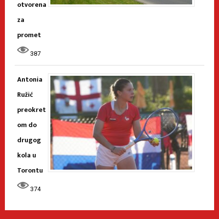
otvorena
za
promet
387
Antonia
Ružić
preokret
om do
drugog
kola u
Torontu
374