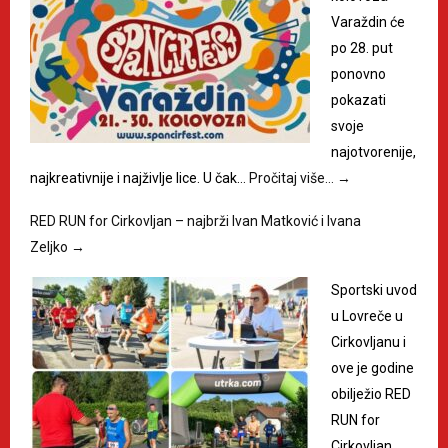
Varaždin će
po 28. put
ponovno
pokazati
svoje
najotvorenije,
najkreativnije i najživlje lice. U čak…
Pročitaj više…
→
RED RUN for Cirkovljan – najbrži Ivan Matković i Ivana
Zeljko
→
Sportski uvod
u Lovreče u
Cirkovljanu i
ove je godine
obilježio RED
RUN for
Cirkovljan,