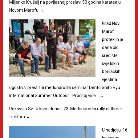
Miljenko Krušelj na povijesnoj proslavi 50 godina karatea u
Novom Marofu
→
Grad Novi
Marof
proteklih je
dana bio
središte
svjetskih
borilačkih
vještina
ugostivši prestižni međunarodni seminar Dento Shito Ryu
International Summer Outdoor…
Pročitaj više…
→
Rokovo u Sv. Urbanu donosi 23. Međunarodni rally oldtimer
traktora
→
U nedjelju, 16.