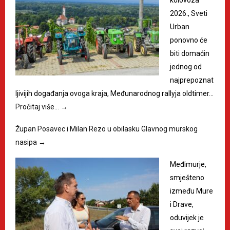
kolovoza
2026., Sveti
Urban
ponovno će
biti domaćin
jednog od
najprepoznat
ljivijih događanja ovoga kraja, Međunarodnog rallyja oldtimer…
Pročitaj više…
→
Župan Posavec i Milan Rezo u obilasku Glavnog murskog
nasipa
→
Međimurje,
smješteno
između Mure
i Drave,
oduvijek je