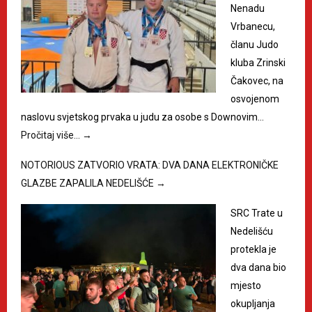
Nenadu
Vrbanecu,
članu Judo
kluba Zrinski
Čakovec, na
osvojenom
naslovu svjetskog prvaka u judu za osobe s Downovim…
Pročitaj više…
→
NOTORIOUS ZATVORIO VRATA: DVA DANA ELEKTRONIČKE
GLAZBE ZAPALILA NEDELIŠĆE
→
SRC Trate u
Nedelišću
protekla je
dva dana bio
mjesto
okupljanja