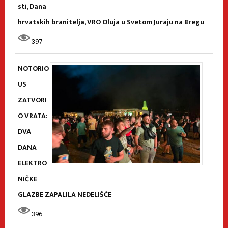
sti, Dana
hrvatskih branitelja, VRO Oluja u Svetom Juraju na Bregu
397
NOTORIO
US
ZATVORI
O VRATA:
DVA
DANA
ELEKTRO
NIČKE
GLAZBE ZAPALILA NEDELIŠĆE
396