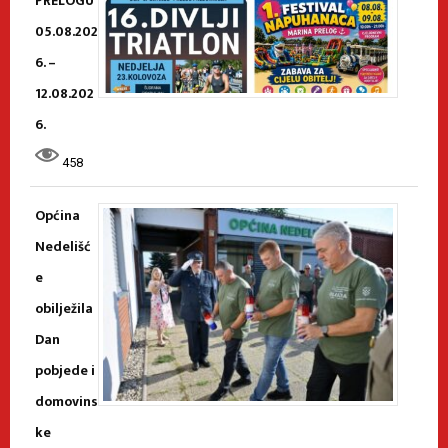
PRELOGU
05.08.202
6. –
12.08.202
6.
458
Općina
Nedelišć
e
obilježila
Dan
pobjede i
domovins
ke