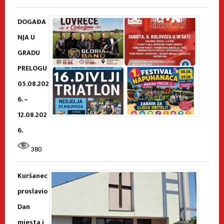
DOGAĐA
NJA U
GRADU
PRELOGU
05.08.202
6. –
12.08.202
6.
380
Kuršanec
proslavio
Dan
mjesta i