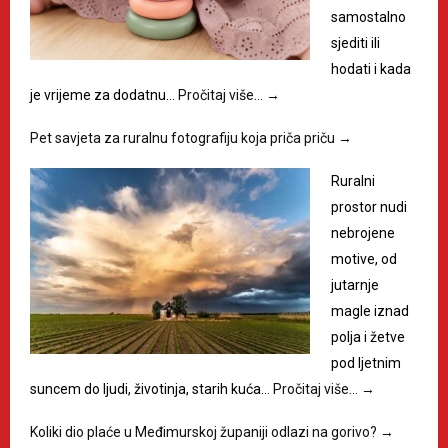
samostalno
sjediti ili
hodati i kada
je vrijeme za dodatnu…
Pročitaj više…
→
Pet savjeta za ruralnu fotografiju koja priča priču
→
Ruralni
prostor nudi
nebrojene
motive, od
jutarnje
magle iznad
polja i žetve
pod ljetnim
suncem do ljudi, životinja, starih kuća…
Pročitaj više…
→
Koliki dio plaće u Međimurskoj županiji odlazi na gorivo?
→