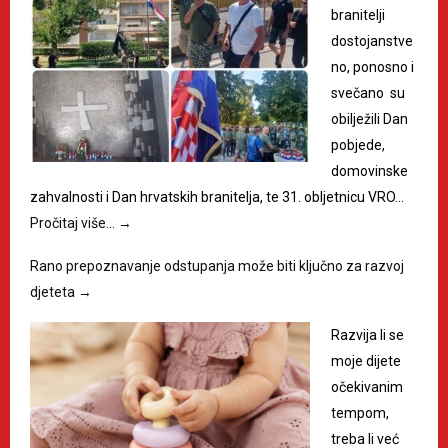
branitelji
dostojanstve
no, ponosno i
svečano su
obilježili Dan
pobjede,
domovinske
zahvalnosti i Dan hrvatskih branitelja, te 31. obljetnicu VRO…
Pročitaj više…
→
Rano prepoznavanje odstupanja može biti ključno za razvoj
djeteta
→
Razvija li se
moje dijete
očekivanim
tempom,
treba li već