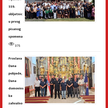
559.
obljetnic
u prvog
pisanog
spomena
375
Proslava
Dana
pobjede,
Dana
domovins
ke
zahvalno