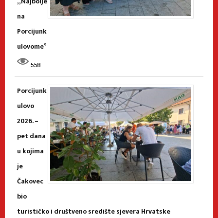
„Najbolje
na
Porcijunk
ulovome”
558
Porcijunk
ulovo
2026. –
pet dana
u kojima
je
Čakovec
bio
turističko i društveno središte sjevera Hrvatske