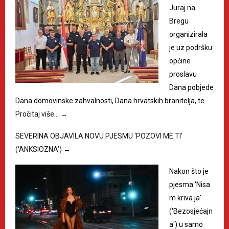
Juraj na
Bregu
organizirala
je uz podršku
općine
proslavu
Dana pobjede
Dana domovinske zahvalnosti, Dana hrvatskih branitelja, te…
Pročitaj više…
→
SEVERINA OBJAVILA NOVU PJESMU ‘POZOVI ME TI’
(‘ANKSIOZNA’)
→
Nakon što je
pjesma 'Nisa
m kriva ja'
('Bezosjećajn
a') u samo