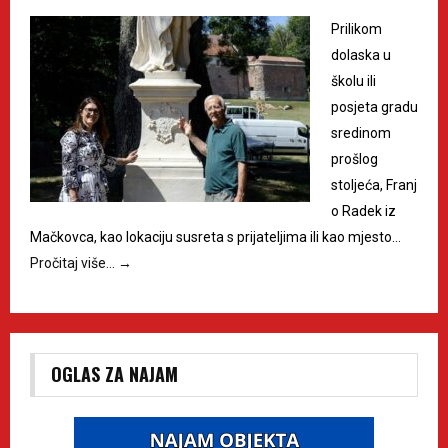
Prilikom
dolaska u
školu ili
posjeta gradu
sredinom
prošlog
stoljeća, Franj
o Radek iz
Mačkovca, kao lokaciju susreta s prijateljima ili kao mjesto…
Pročitaj više…
→
OGLAS ZA NAJAM