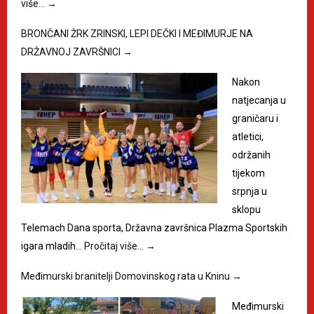
više…
→
BRONČANI ŽRK ZRINSKI, LEPI DEČKI I MEĐIMURJE NA
DRŽAVNOJ ZAVRŠNICI
→
Nakon
natjecanja u
graničaru i
atletici,
održanih
tijekom
srpnja u
sklopu
Telemach Dana sporta, Državna završnica Plazma Sportskih
igara mladih…
Pročitaj više…
→
Međimurski branitelji Domovinskog rata u Kninu
→
Međimurski