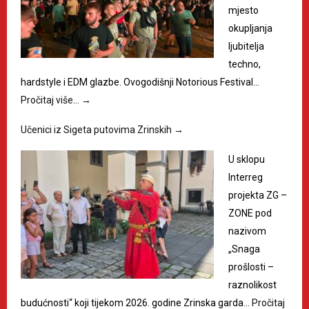
mjesto
okupljanja
ljubitelja
techno,
hardstyle i EDM glazbe. Ovogodišnji Notorious Festival…
Pročitaj više…
→
Učenici iz Sigeta putovima Zrinskih
→
U sklopu
Interreg
projekta ZG –
ZONE pod
nazivom
„Snaga
prošlosti –
raznolikost
budućnosti“ koji tijekom 2026. godine Zrinska garda…
Pročitaj