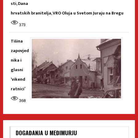
sti, Dana
hrvatskih branitelja, VRO Oluja u Svetom Juraju na Bregu
373
Tišina
zapovjed
nika i
glasni
‘vikend
ratnici’
368
DOGAĐANJA U MEĐIMURJU