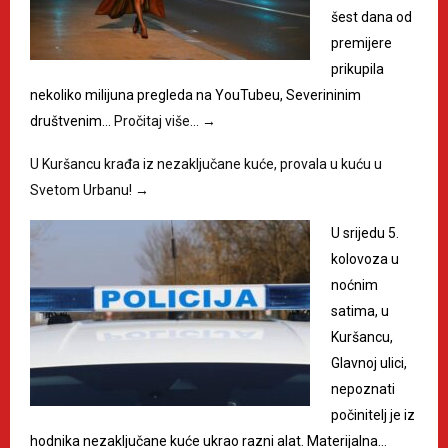
šest dana od
premijere
prikupila
nekoliko milijuna pregleda na YouTubeu, Severininim
društvenim…
Pročitaj više…
→
U Kuršancu krađa iz nezaključane kuće, provala u kuću u
Svetom Urbanu!
→
U srijedu 5.
kolovoza u
noćnim
satima, u
Kuršancu,
Glavnoj ulici,
nepoznati
počinitelj je iz
hodnika nezaključane kuće ukrao razni alat. Materijalna…