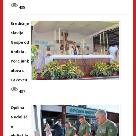
438
Središnje
slavlje
Gospe od
Anđela –
Porcijunk
ulova u
Čakovcu
437
Općina
Nedelišć
e
obilježila