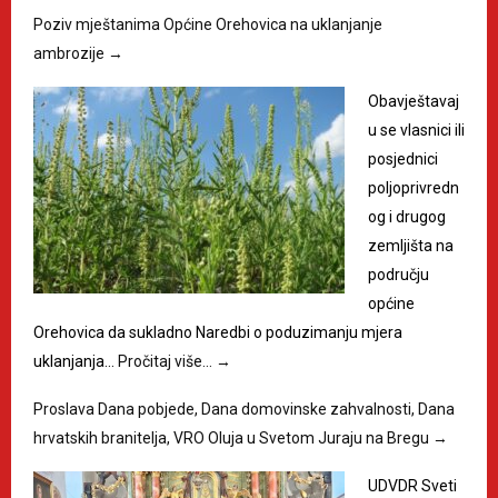
Poziv mještanima Općine Orehovica na uklanjanje
ambrozije
→
Obavještavaj
u se vlasnici ili
posjednici
poljoprivredn
og i drugog
zemljišta na
području
općine
Orehovica da sukladno Naredbi o poduzimanju mjera
uklanjanja…
Pročitaj više…
→
Proslava Dana pobjede, Dana domovinske zahvalnosti, Dana
hrvatskih branitelja, VRO Oluja u Svetom Juraju na Bregu
→
UDVDR Sveti