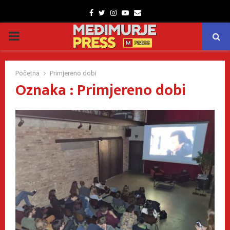
Facebook
Twitter
Instagram
Youtube
Email
PRIMARY
MENU
Početna
Primjereno dobi
Oznaka : Primjereno dobi