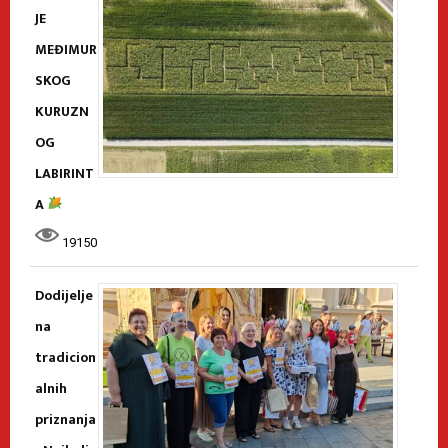
JE
MEĐIMUR
SKOG
KURUZN
OG
LABIRINT
A
19150
Dodijelje
na
tradicion
alnih
priznanja