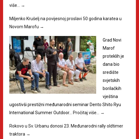
više…
→
Miljenko Krušelj na povijesnoj proslavi 50 godina karatea u
Novom Marofu
→
Grad Novi
Marof
proteklih je
dana bio
središte
svjetskih
borilačkih
vještina
ugostivši prestižni međunarodni seminar Dento Shito Ryu
International Summer Outdoor…
Pročitaj više…
→
Rokovo u Sv. Urbanu donosi 23. Međunarodni rally oldtimer
traktora
→