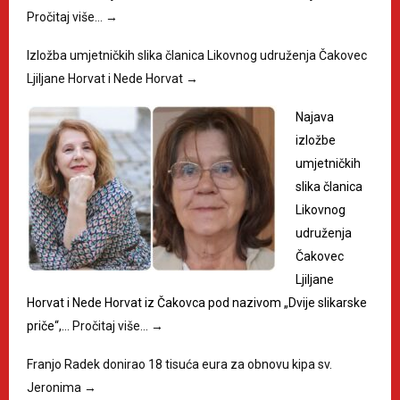
Pročitaj više…
→
Izložba umjetničkih slika članica Likovnog udruženja Čakovec
Ljiljane Horvat i Nede Horvat
→
Najava
izložbe
umjetničkih
slika članica
Likovnog
udruženja
Čakovec
Ljiljane
Horvat i Nede Horvat iz Čakovca pod nazivom „Dvije slikarske
priče“,…
Pročitaj više…
→
Franjo Radek donirao 18 tisuća eura za obnovu kipa sv.
Jeronima
→