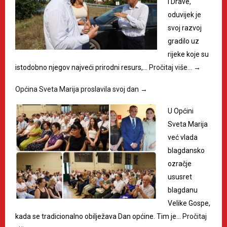
i Drave,
oduvijek je
svoj razvoj
gradilo uz
rijeke koje su
istodobno njegov najveći prirodni resurs,…
Pročitaj više…
→
Općina Sveta Marija proslavila svoj dan
→
U Općini
Sveta Marija
već vlada
blagdansko
ozračje
ususret
blagdanu
Velike Gospe,
kada se tradicionalno obilježava Dan općine. Tim je…
Pročitaj