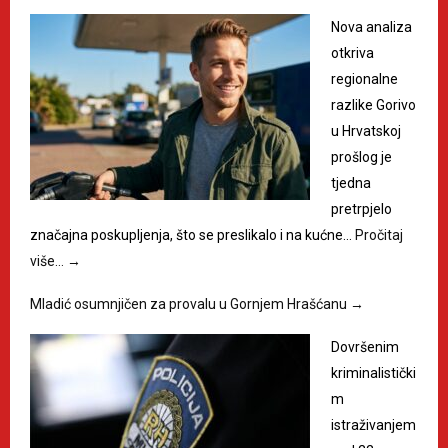
Nova analiza
otkriva
regionalne
razlike Gorivo
u Hrvatskoj
prošlog je
tjedna
pretrpjelo
značajna poskupljenja, što se preslikalo i na kućne…
Pročitaj
više…
→
Mladić osumnjičen za provalu u Gornjem Hrašćanu
→
Dovršenim
kriminalistički
m
istraživanjem