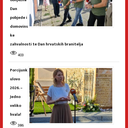
Dan
pobjede i
domovins
ke
zahvalnosti te Dan hrvatskih branitelja
403
Porcijunk
ulovo
2026. –
Jedno
veliko
hvala!
386