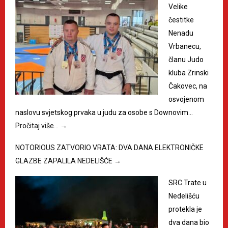
Velike
čestitke
Nenadu
Vrbanecu,
članu Judo
kluba Zrinski
Čakovec, na
osvojenom
naslovu svjetskog prvaka u judu za osobe s Downovim…
Pročitaj više…
→
NOTORIOUS ZATVORIO VRATA: DVA DANA ELEKTRONIČKE
GLAZBE ZAPALILA NEDELIŠĆE
→
SRC Trate u
Nedelišću
protekla je
dva dana bio