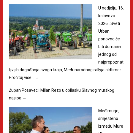
U nedjelju, 16.
kolovoza
2026., Sveti
Urban
ponovno će
biti domaćin
jednog od
najprepoznat
ljivijih događanja ovoga kraja, Međunarodnog rallyja oldtimer…
Pročitaj više…
→
Župan Posavec i Milan Rezo u obilasku Glavnog murskog
nasipa
→
Međimurje,
smješteno
između Mure