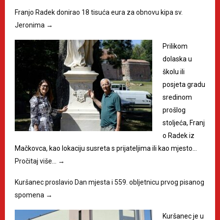
Franjo Radek donirao 18 tisuća eura za obnovu kipa sv.
Jeronima
→
Prilikom
dolaska u
školu ili
posjeta gradu
sredinom
prošlog
stoljeća, Franj
o Radek iz
Mačkovca, kao lokaciju susreta s prijateljima ili kao mjesto…
Pročitaj više…
→
Kuršanec proslavio Dan mjesta i 559. obljetnicu prvog pisanog
spomena
→
Kuršanec je u