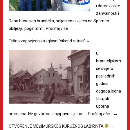
i domovinske
zahvalnosti i
Dana hrvatskih branitelja, paljenjem svijeća na Spomen-
obilježju poginulim…
Pročitaj više…
→
Tišina zapovjednika i glasni ‘vikend ratnici’
→
U
braniteljskom
se svijetu
posljednjih
godina
događa jedna
tiha, ali
uporna
promjena. Ne govori se o njoj javno, jer oni…
Pročitaj više…
→
OTVORENJE MEĐIMURSKOG KURUZNOG LABIRINTA
→