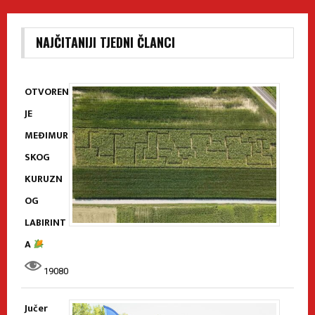
NAJČITANIJI TJEDNI ČLANCI
OTVOREN
JE
MEĐIMUR
SKOG
KURUZN
OG
LABIRINT
A
19080
Jučer