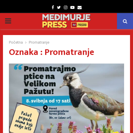
Facebook
Twitter
Instagram
Youtube
Email
PRIMARY
MENU
Početna
Promatranje
Oznaka : Promatranje