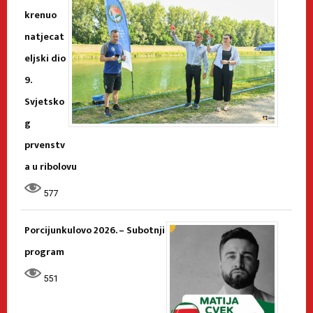
krenuo
natjecat
eljski dio
9.
Svjetsko
g
prvenstv
a u ribolovu
577
Porcijunkulovo 2026. – Subotnji
program
551