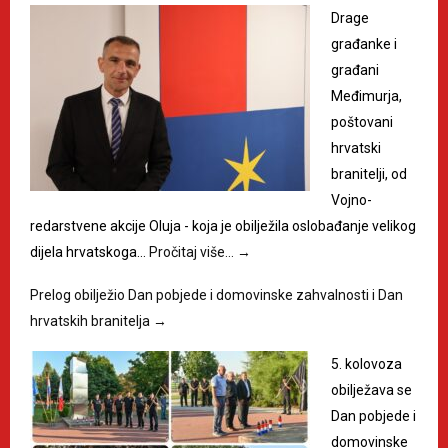
Drage
građanke i
građani
Međimurja,
poštovani
hrvatski
branitelji, od
Vojno-
redarstvene akcije Oluja - koja je obilježila oslobađanje velikog
dijela hrvatskoga…
Pročitaj više…
→
Prelog obilježio Dan pobjede i domovinske zahvalnosti i Dan
hrvatskih branitelja
→
5. kolovoza
obilježava se
Dan pobjede i
domovinske