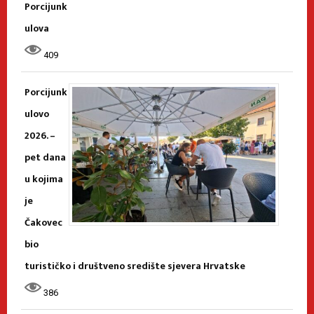
Porcijunk
ulova
409
Porcijunk
ulovo
2026. –
pet dana
u kojima
je
Čakovec
bio
turističko i društveno središte sjevera Hrvatske
386