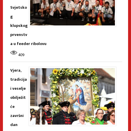
Svjetsko
g
klupskog
prvenstv
a u feeder ribolovu
409
Vjera,
tradicija
i veselje
obilježit
će
završni
dan