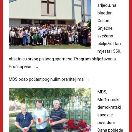
srijedu, na
blagdan
Gospe
Snježne,
svečano
obilježio Dan
mjesta i 559.
obljetnicu prvog pisanog spomena. Program obilježavanja…
Pročitaj više…
→
MDS odao počast poginulim braniteljima!
→
MDS,
Međimurski
demokratski
savez je
povodom
Dana pobjede