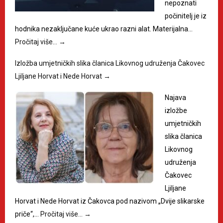
nepoznati
počinitelj je iz
hodnika nezaključane kuće ukrao razni alat. Materijalna…
Pročitaj više…
→
Izložba umjetničkih slika članica Likovnog udruženja Čakovec
Ljiljane Horvat i Nede Horvat
→
Najava
izložbe
umjetničkih
slika članica
Likovnog
udruženja
Čakovec
Ljiljane
Horvat i Nede Horvat iz Čakovca pod nazivom „Dvije slikarske
priče“,…
Pročitaj više…
→