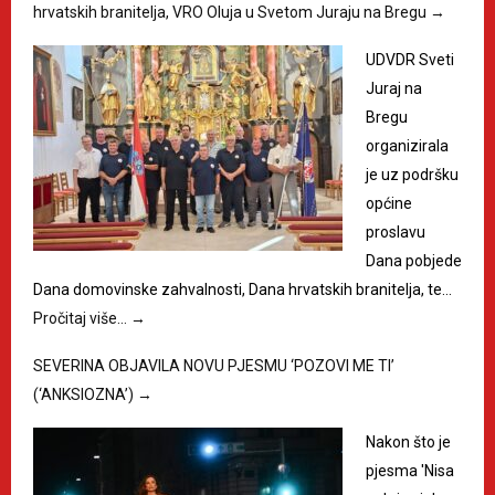
hrvatskih branitelja, VRO Oluja u Svetom Juraju na Bregu
→
UDVDR Sveti
Juraj na
Bregu
organizirala
je uz podršku
općine
proslavu
Dana pobjede
Dana domovinske zahvalnosti, Dana hrvatskih branitelja, te…
Pročitaj više…
→
SEVERINA OBJAVILA NOVU PJESMU ‘POZOVI ME TI’
(‘ANKSIOZNA’)
→
Nakon što je
pjesma 'Nisa