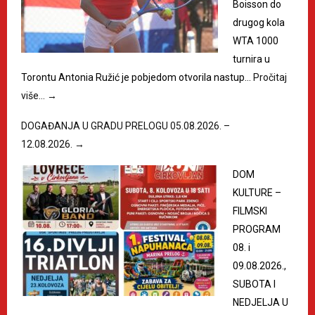
Boisson do
drugog kola
WTA 1000
turnira u
Torontu Antonia Ružić je pobjedom otvorila nastup…
Pročitaj
više…
→
DOGAĐANJA U GRADU PRELOGU 05.08.2026. –
12.08.2026.
→
DOM
KULTURE –
FILMSKI
PROGRAM
08. i
09.08.2026.,
SUBOTA I
NEDJELJA U