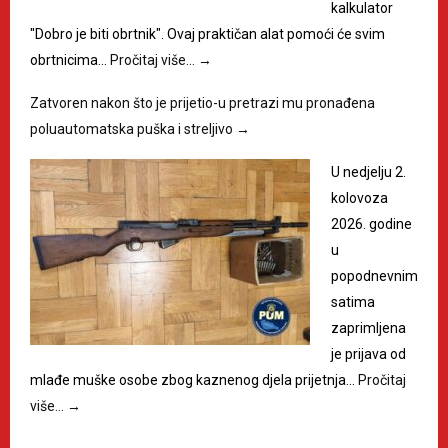
kalkulator
"Dobro je biti obrtnik". Ovaj praktičan alat pomoći će svim
obrtnicima…
Pročitaj više…
→
Zatvoren nakon što je prijetio-u pretrazi mu pronađena
poluautomatska puška i streljivo
→
U nedjelju 2.
kolovoza
2026. godine
u
popodnevnim
satima
zaprimljena
je prijava od
mlađe muške osobe zbog kaznenog djela prijetnja…
Pročitaj
više…
→