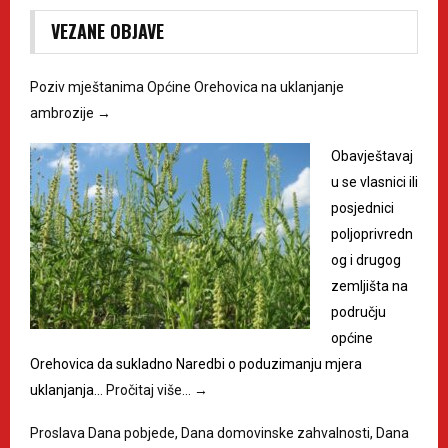
VEZANE OBJAVE
Poziv mještanima Općine Orehovica na uklanjanje
ambrozije
→
Obavještavaj
u se vlasnici ili
posjednici
poljoprivredn
og i drugog
zemljišta na
području
općine
Orehovica da sukladno Naredbi o poduzimanju mjera
uklanjanja…
Pročitaj više…
→
Proslava Dana pobjede, Dana domovinske zahvalnosti, Dana