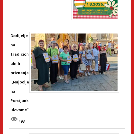
Dodijelje
na
tradicion
alnih
priznanja
„Najbolje
na
Porcijunk
ulovome”
493