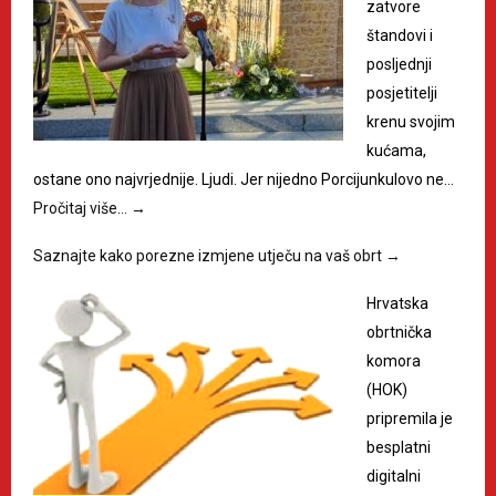
zatvore
štandovi i
posljednji
posjetitelji
krenu svojim
kućama,
ostane ono najvrjednije. Ljudi. Jer nijedno Porcijunkulovo ne…
Pročitaj više…
→
Saznajte kako porezne izmjene utječu na vaš obrt
→
Hrvatska
obrtnička
komora
(HOK)
pripremila je
besplatni
digitalni