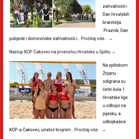
zahvalnosti i
Dan hrvatskih
branitelja.
Praznik, Dan
pobjede i domovinske zahvalnosti i…
Pročitaj više…
→
Nastup KOP Čakovec na prvenstvu Hrvatske u Splitu
→
Na splitskom
Žnjanu
odigrana su
četiri kola 1.
Hrvatske lige
u odbojci na
pijesku, a
odbojkašice
KOP-a Čakovec, unatoč brojnim…
Pročitaj više…
→