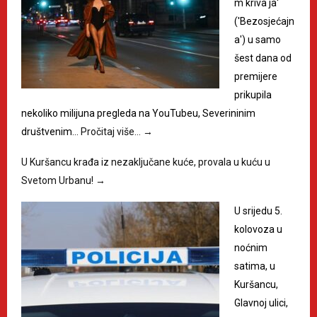
m kriva ja'
('Bezosjećajn
a') u samo
šest dana od
premijere
prikupila
nekoliko milijuna pregleda na YouTubeu, Severininim
društvenim…
Pročitaj više…
→
U Kuršancu krađa iz nezaključane kuće, provala u kuću u
Svetom Urbanu!
→
U srijedu 5.
kolovoza u
noćnim
satima, u
Kuršancu,
Glavnoj ulici,