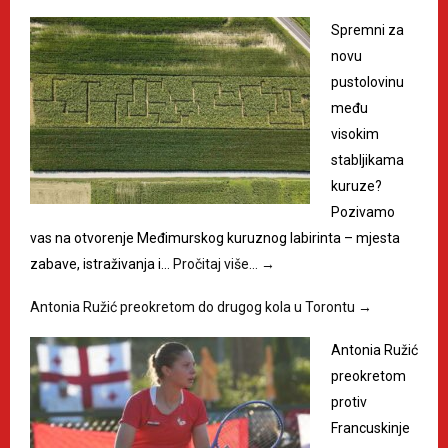
Spremni za
novu
pustolovinu
među
visokim
stabljikama
kuruze?
Pozivamo
vas na otvorenje Međimurskog kuruznog labirinta – mjesta
zabave, istraživanja i…
Pročitaj više…
→
Antonia Ružić preokretom do drugog kola u Torontu
→
Antonia Ružić
preokretom
protiv
Francuskinje