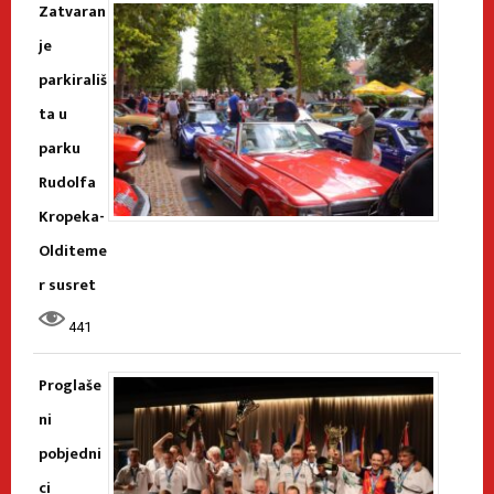
Zatvaran
je
parkirališ
ta u
parku
Rudolfa
Kropeka-
Olditeme
r susret
441
Proglaše
ni
pobjedni
ci