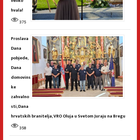
veliko
hvala!
375
Proslava
Dana
pobjede,
Dana
domovins
ke
zahvalno
sti, Dana
hrvatskih branitelja, VRO Oluja u Svetom Juraju na Bregu
358