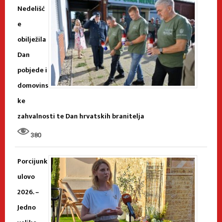
Nedelišć
e
obilježila
Dan
pobjede i
domovins
ke
zahvalnosti te Dan hrvatskih branitelja
380
Porcijunk
ulovo
2026. –
Jedno