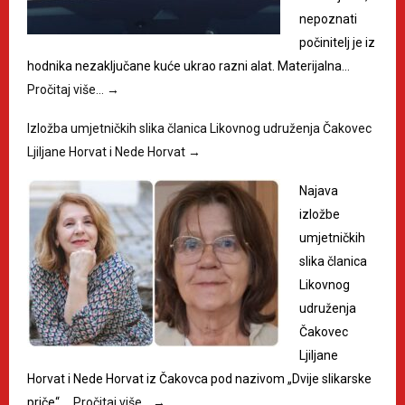
nepoznati
počinitelj je iz
hodnika nezaključane kuće ukrao razni alat. Materijalna…
Pročitaj više…
→
Izložba umjetničkih slika članica Likovnog udruženja Čakovec
Ljiljane Horvat i Nede Horvat
→
Najava
izložbe
umjetničkih
slika članica
Likovnog
udruženja
Čakovec
Ljiljane
Horvat i Nede Horvat iz Čakovca pod nazivom „Dvije slikarske
priče“,…
Pročitaj više…
→