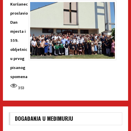
Kuršanec
proslavio
Dan
mjesta i
559.
obljetnic
u prvog
pisanog
spomena
353
DOGAĐANJA U MEĐIMURJU