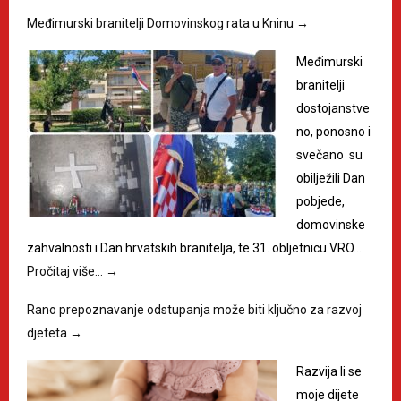
Međimurski branitelji Domovinskog rata u Kninu
→
Međimurski
branitelji
dostojanstve
no, ponosno i
svečano su
obilježili Dan
pobjede,
domovinske
zahvalnosti i Dan hrvatskih branitelja, te 31. obljetnicu VRO…
Pročitaj više…
→
Rano prepoznavanje odstupanja može biti ključno za razvoj
djeteta
→
Razvija li se
moje dijete