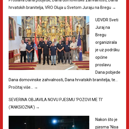
Proslava Dana pobjede, Dana domovinske zahvalnosti, Dana
hrvatskih branitelja, VRO Oluja u Svetom Juraju na Bregu
→
UDVDR Sveti
Juraj na
Bregu
organizirala
je uz podršku
općine
proslavu
Dana pobjede
Dana domovinske zahvalnosti, Dana hrvatskih branitelja, te…
Pročitaj više…
→
SEVERINA OBJAVILA NOVU PJESMU ‘POZOVI ME TI’
(‘ANKSIOZNA’)
→
Nakon što je
pjesma 'Nisa