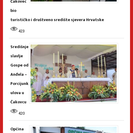
Čakovec
bio
turističko i društveno središte sjevera Hrvatske
423
Središnje
slavlje
Gospe od
Anđela –
Porcijunk
ulova u
Čakovcu
420
Općina