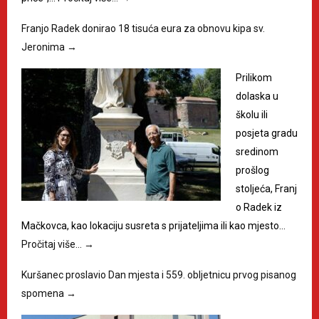
Franjo Radek donirao 18 tisuća eura za obnovu kipa sv.
Jeronima
→
Prilikom
dolaska u
školu ili
posjeta gradu
sredinom
prošlog
stoljeća, Franj
o Radek iz
Mačkovca, kao lokaciju susreta s prijateljima ili kao mjesto…
Pročitaj više…
→
Kuršanec proslavio Dan mjesta i 559. obljetnicu prvog pisanog
spomena
→