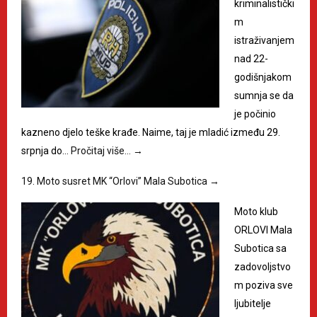
kriminalistički
m
istraživanjem
nad 22-
godišnjakom
sumnja se da
je počinio
kazneno djelo teške krađe. Naime, taj je mladić između 29.
srpnja do…
Pročitaj više…
→
19. Moto susret MK “Orlovi” Mala Subotica
→
Moto klub
ORLOVI Mala
Subotica sa
zadovoljstvo
m poziva sve
ljubitelje