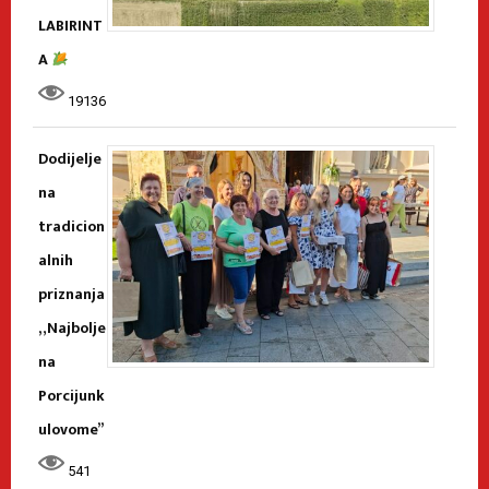
LABIRINT
A
19136
Dodijelje
na
tradicion
alnih
priznanja
„Najbolje
na
Porcijunk
ulovome”
541