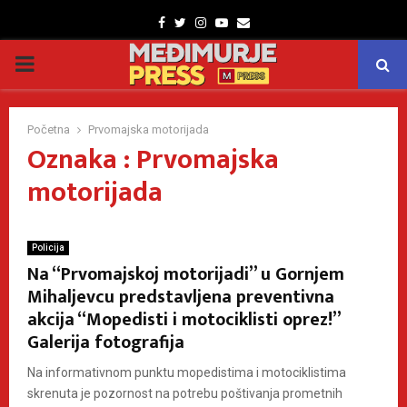
Facebook
Twitter
Instagram
Youtube
Email
PRIMARY
MENU
Početna
Prvomajska motorijada
Oznaka : Prvomajska
motorijada
Policija
Na “Prvomajskoj motorijadi” u Gornjem
Mihaljevcu predstavljena preventivna
akcija “Mopedisti i motociklisti oprez!”
Galerija fotografija
Na informativnom punktu mopedistima i motociklistima
skrenuta je pozornost na potrebu poštivanja prometnih