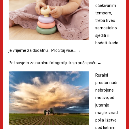
očekivanim
tempom,
treba li već
samostalno
sjediti ili
hodati i kada
je vrijeme za dodatnu…
Pročitaj više…
→
Pet savjeta za ruralnu fotografiju koja priča priču
→
Ruralni
prostor nudi
nebrojene
motive, od
jutarnje
magle iznad
polja i žetve
pod ljetnim