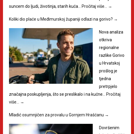
suncem do ljudi, životinja, starih kuća…
Pročitaj više…
→
Koliki dio plaće u Međimurskoj županiji odlazi na gorivo?
→
Nova analiza
otkriva
regionalne
razlike Gorivo
u Hrvatskoj
prošlog je
tjedna
pretrpjelo
značajna poskupljenja, što se preslikalo i na kućne…
Pročitaj
više…
→
Mladić osumnjičen za provalu u Gornjem Hrašćanu
→
Dovršenim