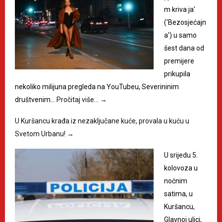
m kriva ja'
('Bezosjećajn
a') u samo
šest dana od
premijere
prikupila
nekoliko milijuna pregleda na YouTubeu, Severininim
društvenim…
Pročitaj više…
→
U Kuršancu krađa iz nezaključane kuće, provala u kuću u
Svetom Urbanu!
→
U srijedu 5.
kolovoza u
noćnim
satima, u
Kuršancu,
Glavnoj ulici,