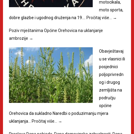
motocikala,
moto sporta,
dobre glazbe i ugodnog druženja na 19.…
Pročitaj više…
→
Poziv mještanima Općine Orehovica na uklanjanje
ambrozije
→
Obavještavaj
u se vlasnici ili
posjednici
poljoprivredn
og i drugog
zemljišta na
području
općine
Orehovica da sukladno Naredbi o poduzimanju mjera
uklanjanja…
Pročitaj više…
→