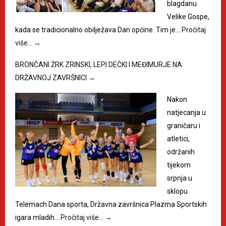
blagdanu
Velike Gospe,
kada se tradicionalno obilježava Dan općine. Tim je…
Pročitaj
više…
→
BRONČANI ŽRK ZRINSKI, LEPI DEČKI I MEĐIMURJE NA
DRŽAVNOJ ZAVRŠNICI
→
Nakon
natjecanja u
graničaru i
atletici,
održanih
tijekom
srpnja u
sklopu
Telemach Dana sporta, Državna završnica Plazma Sportskih
igara mladih…
Pročitaj više…
→