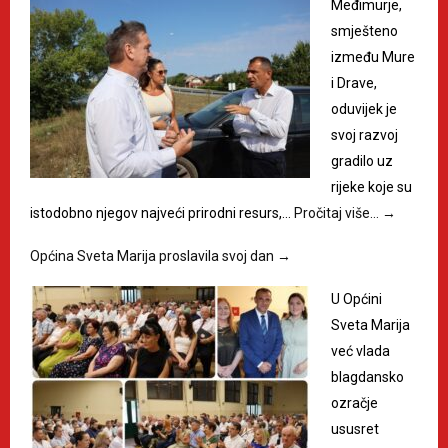
Međimurje,
smješteno
između Mure
i Drave,
oduvijek je
svoj razvoj
gradilo uz
rijeke koje su
istodobno njegov najveći prirodni resurs,…
Pročitaj više…
→
Općina Sveta Marija proslavila svoj dan
→
U Općini
Sveta Marija
već vlada
blagdansko
ozračje
ususret