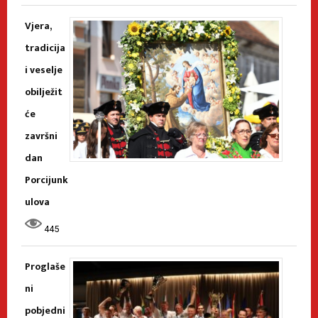
Vjera,
tradicija
i veselje
obilježit
će
završni
dan
Porcijunk
ulova
445
Proglaše
ni
pobjedni