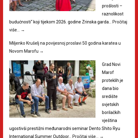
prošlosti –
raznolikost
budućnosti“ koji tijekom 2026. godine Zrinska garda…
Pročitaj
više…
→
Miljenko Krušelj na povijesnoj proslavi 50 godina karatea u
Novom Marofu
→
Grad Novi
Marof
proteklih je
dana bio
središte
svjetskih
borilačkih
vještina
ugostivši prestižni međunarodni seminar Dento Shito Ryu
International Summer Outdoor…
Pročitaj više…
→