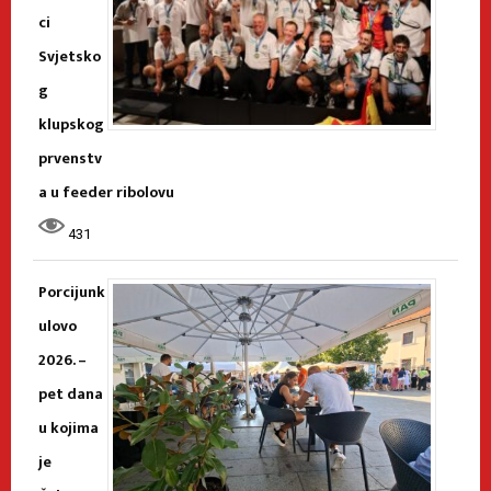
ci
Svjetsko
g
klupskog
prvenstv
a u feeder ribolovu
431
Porcijunk
ulovo
2026. –
pet dana
u kojima
je