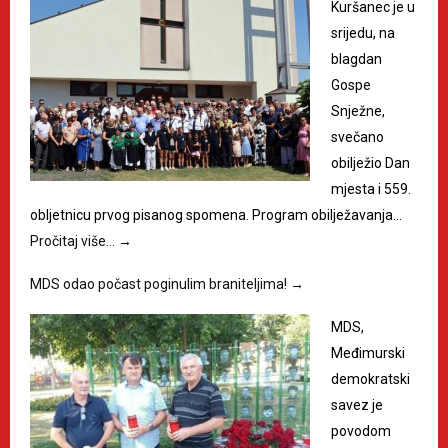
Kuršanec je u
srijedu, na
blagdan
Gospe
Snježne,
svečano
obilježio Dan
mjesta i 559.
obljetnicu prvog pisanog spomena. Program obilježavanja…
Pročitaj više…
→
MDS odao počast poginulim braniteljima!
→
MDS,
Međimurski
demokratski
savez je
povodom