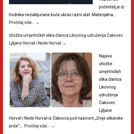
počinitelj je iz
hodnika nezaključane kuće ukrao razni alat. Materijalna…
Pročitaj više…
→
Izložba umjetničkih slika članica Likovnog udruženja Čakovec
Ljiljane Horvat i Nede Horvat
→
Najava
izložbe
umjetničkih
slika članica
Likovnog
udruženja
Čakovec
Ljiljane
Horvat i Nede Horvat iz Čakovca pod nazivom „Dvije slikarske
priče“,…
Pročitaj više…
→