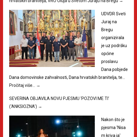
hrvatskih branitelja, VRO Oluja u Svetom Juraju na Bregu
→
UDVDR Sveti
Juraj na
Bregu
organizirala
je uz podršku
općine
proslavu
Dana pobjede
Dana domovinske zahvalnosti, Dana hrvatskih branitelja, te…
Pročitaj više…
→
SEVERINA OBJAVILA NOVU PJESMU ‘POZOVI ME TI’
(‘ANKSIOZNA’)
→
Nakon što je
pjesma 'Nisa
m kriva ja'