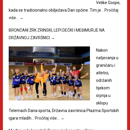
Velike Gospe,
kada se tradicionalno obilježava Dan općine. Tim je…
Pročitaj
više…
→
BRONČANI ŽRK ZRINSKI, LEPI DEČKI I MEĐIMURJE NA
DRŽAVNOJ ZAVRŠNICI
→
Nakon
natjecanja u
graničaru i
atletici,
održanih
tijekom
srpnja u
sklopu
Telemach Dana sporta, Državna završnica Plazma Sportskih
igara mladih…
Pročitaj više…
→