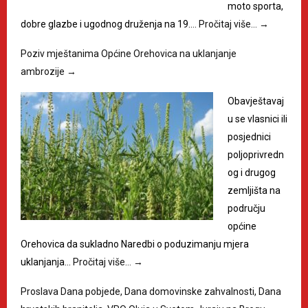
moto sporta,
dobre glazbe i ugodnog druženja na 19.…
Pročitaj više…
→
Poziv mještanima Općine Orehovica na uklanjanje
ambrozije
→
Obavještavaj
u se vlasnici ili
posjednici
poljoprivredn
og i drugog
zemljišta na
području
općine
Orehovica da sukladno Naredbi o poduzimanju mjera
uklanjanja…
Pročitaj više…
→
Proslava Dana pobjede, Dana domovinske zahvalnosti, Dana