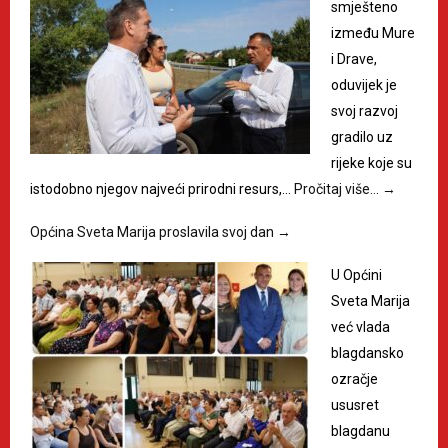
smješteno
između Mure
i Drave,
oduvijek je
svoj razvoj
gradilo uz
rijeke koje su
istodobno njegov najveći prirodni resurs,…
Pročitaj više…
→
Općina Sveta Marija proslavila svoj dan
→
U Općini
Sveta Marija
već vlada
blagdansko
ozračje
ususret
blagdanu