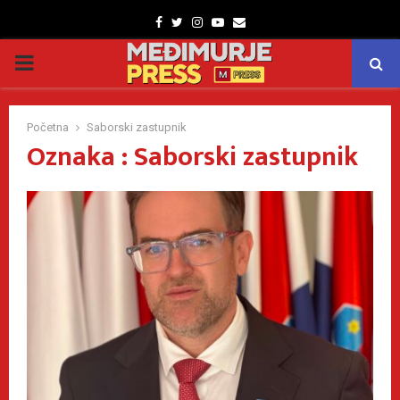
Facebook
Twitter
Instagram
Youtube
Email
PRIMARY
MENU
Početna
Saborski zastupnik
Oznaka : Saborski zastupnik