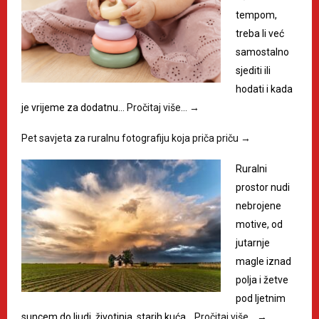
tempom,
treba li već
samostalno
sjediti ili
hodati i kada
je vrijeme za dodatnu…
Pročitaj više…
→
Pet savjeta za ruralnu fotografiju koja priča priču
→
Ruralni
prostor nudi
nebrojene
motive, od
jutarnje
magle iznad
polja i žetve
pod ljetnim
suncem do ljudi, životinja, starih kuća…
Pročitaj više…
→