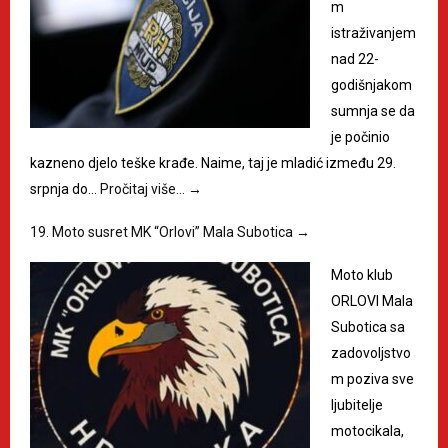
m
istraživanjem
nad 22-
godišnjakom
sumnja se da
je počinio
kazneno djelo teške krađe. Naime, taj je mladić između 29.
srpnja do…
Pročitaj više…
→
19. Moto susret MK “Orlovi” Mala Subotica
→
Moto klub
ORLOVI Mala
Subotica sa
zadovoljstvo
m poziva sve
ljubitelje
motocikala,