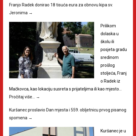
Franjo Radek donirao 18 tisuća eura za obnovu kipa sv.
Jeronima
→
Prilikom
dolaska u
školu ili
posjeta gradu
sredinom
prošlog
stoljeća, Franj
o Radek iz
Mačkovca, kao lokaciju susreta s prijateljima ili kao mjesto…
Pročitaj više…
→
Kuršanec proslavio Dan mjesta i 559. obljetnicu prvog pisanog
spomena
→
Kuršanec je u