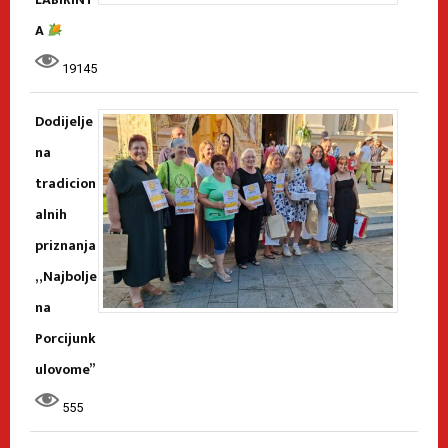
A
19145
Dodijelje
na
tradicion
alnih
priznanja
„Najbolje
na
Porcijunk
ulovome”
555