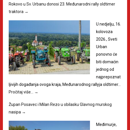
Rokovo u Sv. Urbanu donosi 23. Međunarodni rally oldtimer
traktora
→
U nedjelju, 16.
kolovoza
2026., Sveti
Urban
ponovno će
biti domaćin
jednog od
najprepoznat
ljivijih događanja ovoga kraja, Međunarodnog rallyja oldtimer…
Pročitaj više…
→
Župan Posavec i Milan Rezo u obilasku Glavnog murskog
nasipa
→
Međimurje,