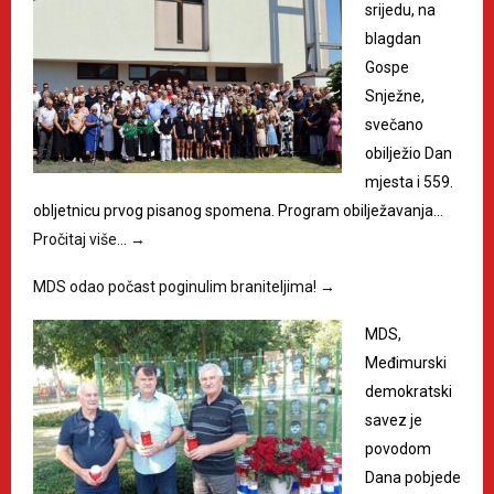
srijedu, na
blagdan
Gospe
Snježne,
svečano
obilježio Dan
mjesta i 559.
obljetnicu prvog pisanog spomena. Program obilježavanja…
Pročitaj više…
→
MDS odao počast poginulim braniteljima!
→
MDS,
Međimurski
demokratski
savez je
povodom
Dana pobjede