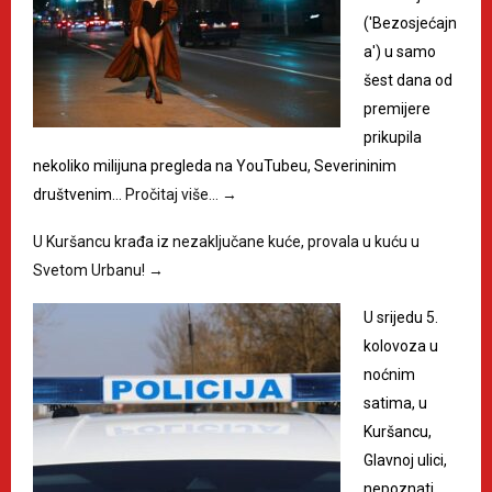
('Bezosjećajn
a') u samo
šest dana od
premijere
prikupila
nekoliko milijuna pregleda na YouTubeu, Severininim
društvenim…
Pročitaj više…
→
U Kuršancu krađa iz nezaključane kuće, provala u kuću u
Svetom Urbanu!
→
U srijedu 5.
kolovoza u
noćnim
satima, u
Kuršancu,
Glavnoj ulici,
nepoznati