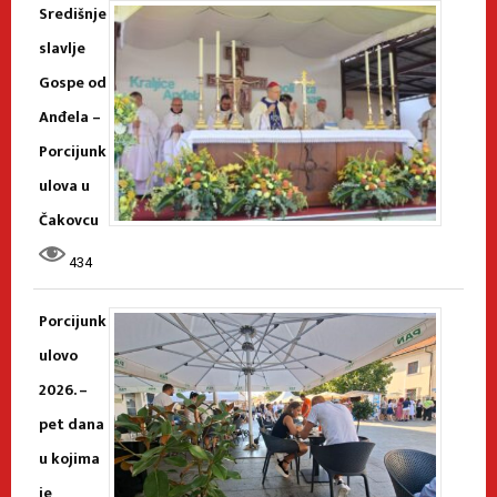
Središnje
slavlje
Gospe od
Anđela –
Porcijunk
ulova u
Čakovcu
434
Porcijunk
ulovo
2026. –
pet dana
u kojima
je