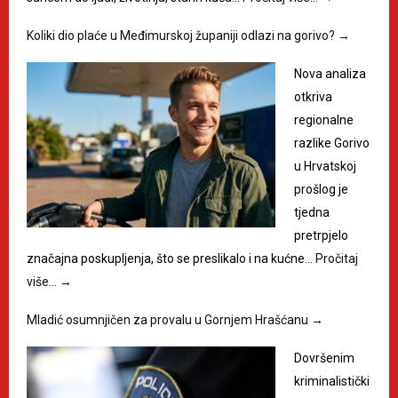
Koliki dio plaće u Međimurskoj županiji odlazi na gorivo?
→
Nova analiza
otkriva
regionalne
razlike Gorivo
u Hrvatskoj
prošlog je
tjedna
pretrpjelo
značajna poskupljenja, što se preslikalo i na kućne…
Pročitaj
više…
→
Mladić osumnjičen za provalu u Gornjem Hrašćanu
→
Dovršenim
kriminalistički