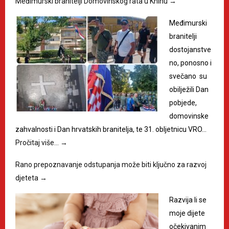
Međimurski branitelji Domovinskog rata u Kninu
→
Međimurski
branitelji
dostojanstve
no, ponosno i
svečano su
obilježili Dan
pobjede,
domovinske
zahvalnosti i Dan hrvatskih branitelja, te 31. obljetnicu VRO…
Pročitaj više…
→
Rano prepoznavanje odstupanja može biti ključno za razvoj
djeteta
→
Razvija li se
moje dijete
očekivanim