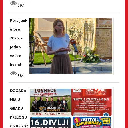
397
Porcijunk
ulovo
2026. –
Jedno
veliko
hvala!
384
DOGAĐA
NJA U
GRADU
PRELOGU
05.08.202