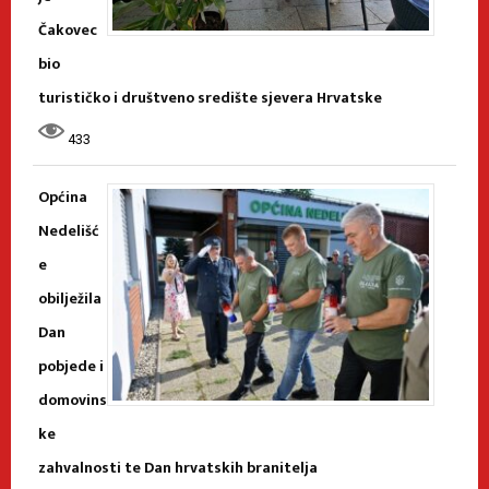
Čakovec
bio
turističko i društveno središte sjevera Hrvatske
433
Općina
Nedelišć
e
obilježila
Dan
pobjede i
domovins
ke
zahvalnosti te Dan hrvatskih branitelja