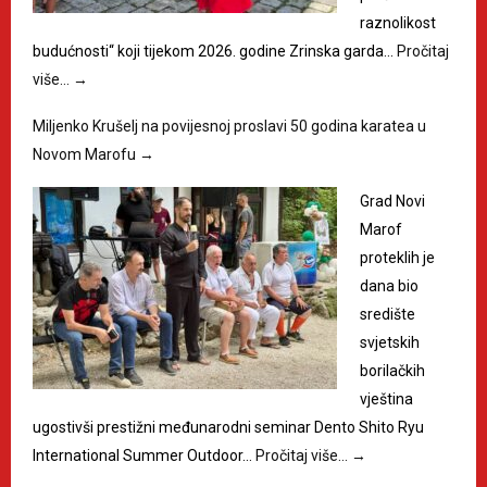
raznolikost
budućnosti“ koji tijekom 2026. godine Zrinska garda…
Pročitaj
više…
→
Miljenko Krušelj na povijesnoj proslavi 50 godina karatea u
Novom Marofu
→
Grad Novi
Marof
proteklih je
dana bio
središte
svjetskih
borilačkih
vještina
ugostivši prestižni međunarodni seminar Dento Shito Ryu
International Summer Outdoor…
Pročitaj više…
→