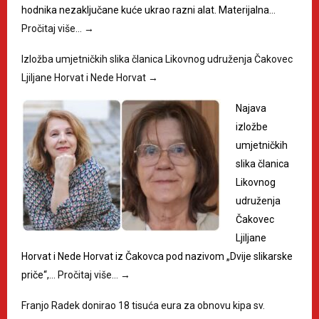
hodnika nezaključane kuće ukrao razni alat. Materijalna…
Pročitaj više…
→
Izložba umjetničkih slika članica Likovnog udruženja Čakovec
Ljiljane Horvat i Nede Horvat
→
Najava
izložbe
umjetničkih
slika članica
Likovnog
udruženja
Čakovec
Ljiljane
Horvat i Nede Horvat iz Čakovca pod nazivom „Dvije slikarske
priče“,…
Pročitaj više…
→
Franjo Radek donirao 18 tisuća eura za obnovu kipa sv.