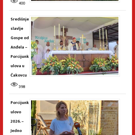
400
Središnje
slavlje
Gospe od
Anđela –
Porcijunk
ulova u
Čakovcu
398
Porcijunk
ulovo
2026. –
Jedno