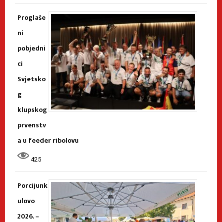
Proglaše
ni
pobjedni
ci
Svjetsko
g
klupskog
prvenstv
a u feeder ribolovu
425
Porcijunk
ulovo
2026. –