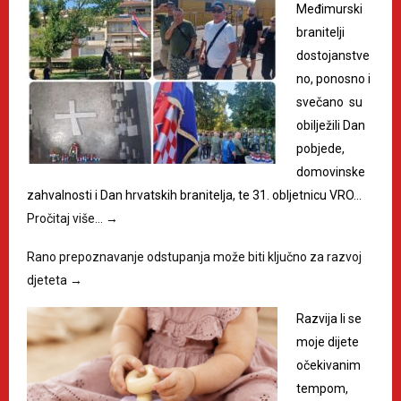
Međimurski
branitelji
dostojanstve
no, ponosno i
svečano su
obilježili Dan
pobjede,
domovinske
zahvalnosti i Dan hrvatskih branitelja, te 31. obljetnicu VRO…
Pročitaj više…
→
Rano prepoznavanje odstupanja može biti ključno za razvoj
djeteta
→
Razvija li se
moje dijete
očekivanim
tempom,