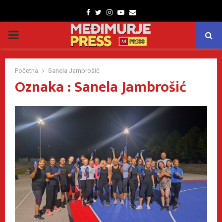
Facebook
Twitter
Instagram
Youtube
Email
PRIMARY
MENU
Početna
Sanela Jambrošić
Oznaka : Sanela Jambrošić