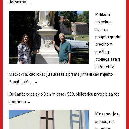
Jeronima
→
Prilikom
dolaska u
školu ili
posjeta gradu
sredinom
prošlog
stoljeća, Franj
o Radek iz
Mačkovca, kao lokaciju susreta s prijateljima ili kao mjesto…
Pročitaj više…
→
Kuršanec proslavio Dan mjesta i 559. obljetnicu prvog pisanog
spomena
→
Kuršanec je u
srijedu, na