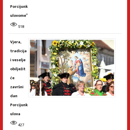
Porcijunk
ulovome”
518
Vjera,
tradicija
i veselje
obilježit
će
završni
dan
Porcijunk
ulova
427