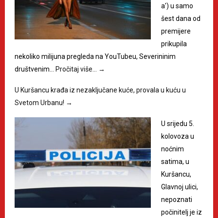
a') u samo
šest dana od
premijere
prikupila
nekoliko milijuna pregleda na YouTubeu, Severininim
društvenim…
Pročitaj više…
→
U Kuršancu krađa iz nezaključane kuće, provala u kuću u
Svetom Urbanu!
→
U srijedu 5.
kolovoza u
noćnim
satima, u
Kuršancu,
Glavnoj ulici,
nepoznati
počinitelj je iz