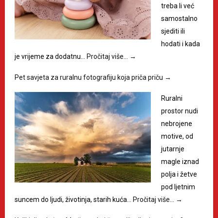
treba li već
samostalno
sjediti ili
hodati i kada
je vrijeme za dodatnu…
Pročitaj više…
→
Pet savjeta za ruralnu fotografiju koja priča priču
→
Ruralni
prostor nudi
nebrojene
motive, od
jutarnje
magle iznad
polja i žetve
pod ljetnim
suncem do ljudi, životinja, starih kuća…
Pročitaj više…
→