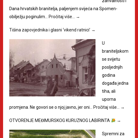
zahvalnosti i
Dana hrvatskih branitelja, paljenjem svijeća na Spomen-
obilježju poginulim…
Pročitaj više…
→
Tišina zapovjednika i glasni ‘vikend ratnici’
→
U
braniteljskom
se svijetu
posljednjih
godina
događa jedna
tiha, ali
uporna
promjena. Ne govori se o njoj javno, jer oni…
Pročitaj više…
→
OTVORENJE MEĐIMURSKOG KURUZNOG LABIRINTA
→
Spremni za