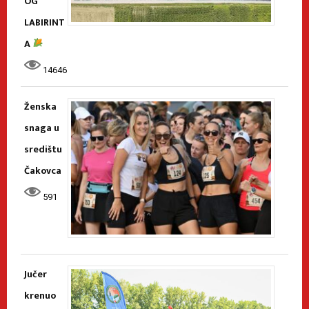
OG
LABIRINT
A
14646
Ženska
snaga u
središtu
Čakovca
591
Jučer
krenuo