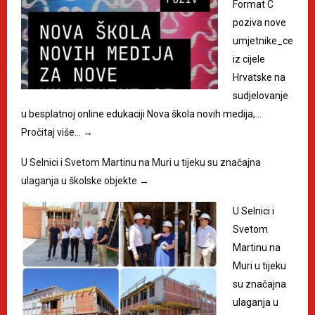
Format C
poziva nove
umjetnike_ce
iz cijele
Hrvatske na
sudjelovanje
u besplatnoj online edukaciji Nova škola novih medija,…
Pročitaj više…
→
U Selnici i Svetom Martinu na Muri u tijeku su značajna
ulaganja u školske objekte
→
U Selnici i
Svetom
Martinu na
Muri u tijeku
su značajna
ulaganja u