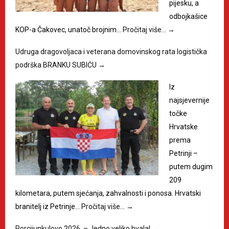
pijesku, a
odbojkašice
KOP-a Čakovec, unatoč brojnim…
Pročitaj više…
→
Udruga dragovoljaca i veterana domovinskog rata logistička
podrška BRANKU SUBIĆU
→
Iz
najsjevernije
točke
Hrvatske
prema
Petrinji –
putem dugim
209
kilometara, putem sjećanja, zahvalnosti i ponosa. Hrvatski
branitelj iz Petrinje…
Pročitaj više…
→
Porcijunkulovo 2026. – Jedno veliko hvala!
→