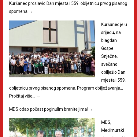
Kuršanec proslavio Dan mjesta i 559. obljetnicu prvog pisanog
spomena
→
Kuršanec je u
srijedu, na
blagdan
Gospe
Snježne,
svečano
obilježio Dan
mjesta i 559.
obljetnicu prvog pisanog spomena. Program obilježavanja…
Pročitaj više…
→
MDS odao počast poginulim braniteljima!
→
MDS,
Međimurski