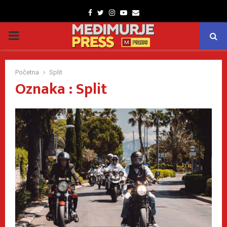
Facebook
Twitter
Instagram
Youtube
Email
PRIMARY
MENU
Početna
Split
Oznaka : Split