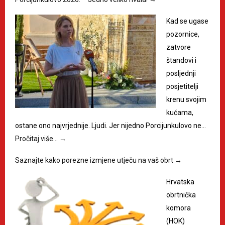
Kad se ugase
pozornice,
zatvore
štandovi i
posljednji
posjetitelji
krenu svojim
kućama,
ostane ono najvrjednije. Ljudi. Jer nijedno Porcijunkulovo ne…
Pročitaj više…
→
Saznajte kako porezne izmjene utječu na vaš obrt
→
Hrvatska
obrtnička
komora
(HOK)