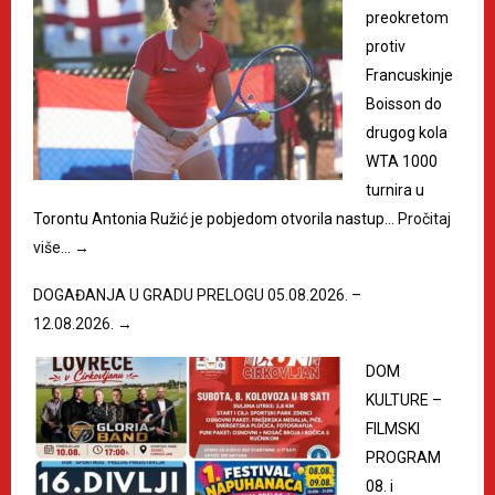
preokretom
protiv
Francuskinje
Boisson do
drugog kola
WTA 1000
turnira u
Torontu Antonia Ružić je pobjedom otvorila nastup…
Pročitaj
više…
→
DOGAĐANJA U GRADU PRELOGU 05.08.2026. –
12.08.2026.
→
DOM
KULTURE –
FILMSKI
PROGRAM
08. i