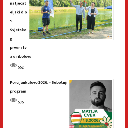
natjecat
eljski dio
9.
Svjetsko
g
prvenstv
a u ribolovu
552
Porcijunkulovo 2026. – Subotnji
program
535