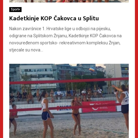
Sport+
Kadetkinje KOP Čakovca u Splitu
Nakon završnice 1. Hrvatske lige u odbojci na pijesku,
odigrane na Splitskom Žnjanu, Kadetkinje KOP Čakovca na
novouređenom sportsko- rekreativnom kompleksu Žnjan,
stjecale su nova...