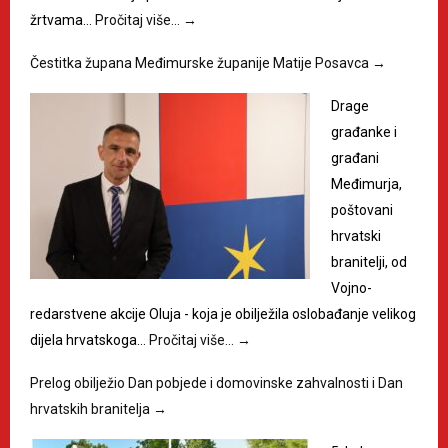
žrtvama…
Pročitaj više…
→
Čestitka župana Međimurske županije Matije Posavca
→
Drage
građanke i
građani
Međimurja,
poštovani
hrvatski
branitelji, od
Vojno-
redarstvene akcije Oluja - koja je obilježila oslobađanje velikog
dijela hrvatskoga…
Pročitaj više…
→
Prelog obilježio Dan pobjede i domovinske zahvalnosti i Dan
hrvatskih branitelja
→