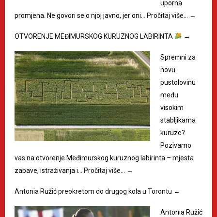
uporna
promjena. Ne govori se o njoj javno, jer oni…
Pročitaj više…
→
OTVORENJE MEĐIMURSKOG KURUZNOG LABIRINTA
→
Spremni za
novu
pustolovinu
među
visokim
stabljikama
kuruze?
Pozivamo
vas na otvorenje Međimurskog kuruznog labirinta – mjesta
zabave, istraživanja i…
Pročitaj više…
→
Antonia Ružić preokretom do drugog kola u Torontu
→
Antonia Ružić