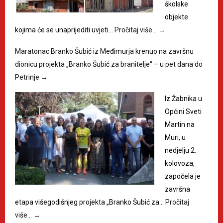
školske
objekte
kojima će se unaprijediti uvjeti…
Pročitaj više…
→
Maratonac Branko Šubić iz Međimurja krenuo na završnu
dionicu projekta „Branko Šubić za branitelje“ – u pet dana do
Petrinje
→
Iz Žabnika u
Općini Sveti
Martin na
Muri, u
nedjelju 2.
kolovoza,
započela je
završna
etapa višegodišnjeg projekta „Branko Šubić za…
Pročitaj
više…
→