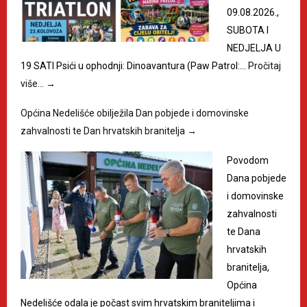
09.08.2026.,
SUBOTA I
NEDJELJA U
19 SATI Psići u ophodnji: Dinoavantura (Paw Patrol:…
Pročitaj
više…
→
Općina Nedelišće obilježila Dan pobjede i domovinske
zahvalnosti te Dan hrvatskih branitelja
→
Povodom
Dana pobjede
i domovinske
zahvalnosti
te Dana
hrvatskih
branitelja,
Općina
Nedelišće odala je počast svim hrvatskim braniteljima i