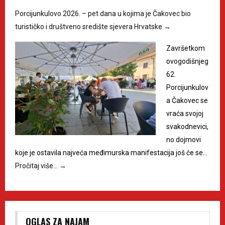
Porcijunkulovo 2026. – pet dana u kojima je Čakovec bio
turističko i društveno središte sjevera Hrvatske
→
Završetkom
ovogodišnjeg
62.
Porcijunkulov
a Čakovec se
vraća svojoj
svakodnevici,
no dojmovi
koje je ostavila najveća međimurska manifestacija još će se…
Pročitaj više…
→
OGLAS ZA NAJAM