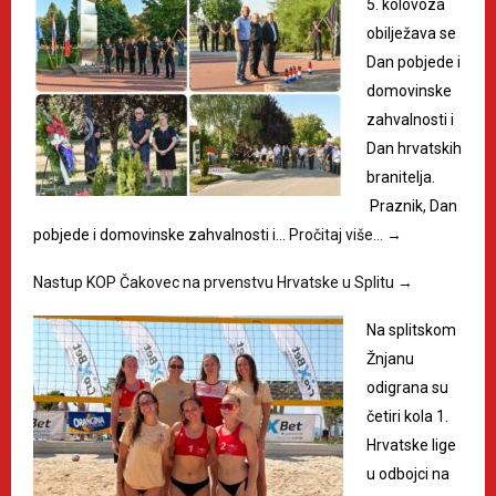
5. kolovoza
obilježava se
Dan pobjede i
domovinske
zahvalnosti i
Dan hrvatskih
branitelja.
Praznik, Dan
pobjede i domovinske zahvalnosti i…
Pročitaj više…
→
Nastup KOP Čakovec na prvenstvu Hrvatske u Splitu
→
Na splitskom
Žnjanu
odigrana su
četiri kola 1.
Hrvatske lige
u odbojci na