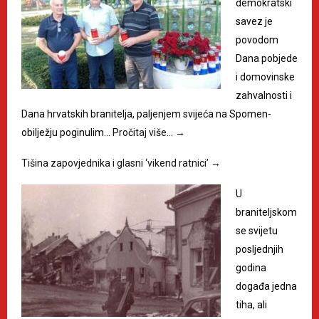
demokratski
savez je
povodom
Dana pobjede
i domovinske
zahvalnosti i
Dana hrvatskih branitelja, paljenjem svijeća na Spomen-
obilježju poginulim…
Pročitaj više…
→
Tišina zapovjednika i glasni ‘vikend ratnici’
→
U
braniteljskom
se svijetu
posljednjih
godina
događa jedna
tiha, ali