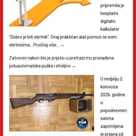
pripremila je
besplatni
digitalni
kalkulator
"Dobro je biti obrtnik". Ovaj praktičan alat pomoći će svim
obrtnicima…
Pročitaj više…
→
Zatvoren nakon što je prijetio-u pretrazi mu pronađena
poluautomatska puška i streljivo
→
U nedjelju 2.
kolovoza
2026. godine
u
popodnevnim
satima
zaprimljena
je prijava od