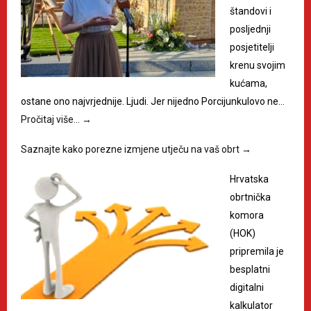
štandovi i
posljednji
posjetitelji
krenu svojim
kućama,
ostane ono najvrjednije. Ljudi. Jer nijedno Porcijunkulovo ne…
Pročitaj više…
→
Saznajte kako porezne izmjene utječu na vaš obrt
→
Hrvatska
obrtnička
komora
(HOK)
pripremila je
besplatni
digitalni
kalkulator