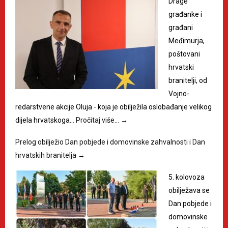
Drage
građanke i
građani
Međimurja,
poštovani
hrvatski
branitelji, od
Vojno-
redarstvene akcije Oluja - koja je obilježila oslobađanje velikog
dijela hrvatskoga…
Pročitaj više…
→
Prelog obilježio Dan pobjede i domovinske zahvalnosti i Dan
hrvatskih branitelja
→
5. kolovoza
obilježava se
Dan pobjede i
domovinske