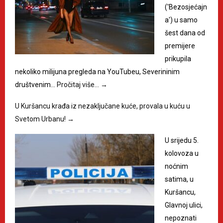
('Bezosjećajn
a') u samo
šest dana od
premijere
prikupila
nekoliko milijuna pregleda na YouTubeu, Severininim
društvenim…
Pročitaj više…
→
U Kuršancu krađa iz nezaključane kuće, provala u kuću u
Svetom Urbanu!
→
U srijedu 5.
kolovoza u
noćnim
satima, u
Kuršancu,
Glavnoj ulici,
nepoznati