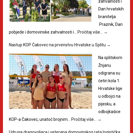
zahvalnosti i
Dan hrvatskih
branitelja.
Praznik, Dan
pobjede i domovinske zahvalnosti i…
Pročitaj više…
→
Nastup KOP Čakovec na prvenstvu Hrvatske u Splitu
→
Na splitskom
Žnjanu
odigrana su
četiri kola 1.
Hrvatske lige
u odbojci na
pijesku, a
odbojkašice
KOP-a Čakovec, unatoč brojnim…
Pročitaj više…
→
Udruga dragovoljaca i veterana domovinskog rata logistička