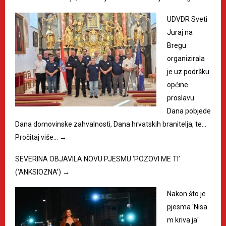
UDVDR Sveti
Juraj na
Bregu
organizirala
je uz podršku
općine
proslavu
Dana pobjede
Dana domovinske zahvalnosti, Dana hrvatskih branitelja, te…
Pročitaj više…
→
SEVERINA OBJAVILA NOVU PJESMU ‘POZOVI ME TI’
(‘ANKSIOZNA’)
→
Nakon što je
pjesma 'Nisa
m kriva ja'