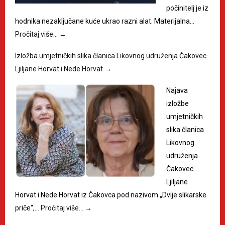
počinitelj je iz
hodnika nezaključane kuće ukrao razni alat. Materijalna…
Pročitaj više…
→
Izložba umjetničkih slika članica Likovnog udruženja Čakovec
Ljiljane Horvat i Nede Horvat
→
Najava
izložbe
umjetničkih
slika članica
Likovnog
udruženja
Čakovec
Ljiljane
Horvat i Nede Horvat iz Čakovca pod nazivom „Dvije slikarske
priče“,…
Pročitaj više…
→