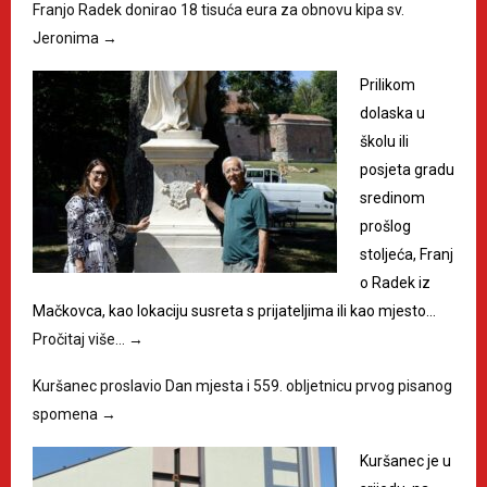
Franjo Radek donirao 18 tisuća eura za obnovu kipa sv.
Jeronima
→
Prilikom
dolaska u
školu ili
posjeta gradu
sredinom
prošlog
stoljeća, Franj
o Radek iz
Mačkovca, kao lokaciju susreta s prijateljima ili kao mjesto…
Pročitaj više…
→
Kuršanec proslavio Dan mjesta i 559. obljetnicu prvog pisanog
spomena
→
Kuršanec je u