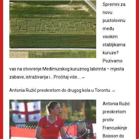
Spremni za
novu
pustolovinu
među
visokim
stabljikama
kuruze?
Pozivamo
vas na otvorenje Međimurskog kuruznog labirinta – mjesta
zabave, istraživanja i…
Pročitaj više…
→
Antonia Ružić preokretom do drugog kola u Torontu
→
Antonia Ružić
preokretom
protiv
Francuskinje
Boisson do