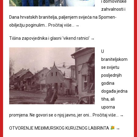
i domovinske
zahvalnosti i
Dana hrvatskih branitelja, paljenjem svijeća na Spomen-
obilježju poginulim…
Pročitaj više…
→
Tišina zapovjednika i glasni ‘vikend ratnici’
→
U
braniteljskom
se svijetu
posljednjih
godina
događa jedna
tiha, ali
uporna
promjena. Ne govori se o njoj javno, jer oni…
Pročitaj više…
→
OTVORENJE MEĐIMURSKOG KURUZNOG LABIRINTA
→