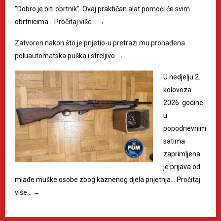
"Dobro je biti obrtnik". Ovaj praktičan alat pomoći će svim
obrtnicima…
Pročitaj više…
→
Zatvoren nakon što je prijetio-u pretrazi mu pronađena
poluautomatska puška i streljivo
→
U nedjelju 2.
kolovoza
2026. godine
u
popodnevnim
satima
zaprimljena
je prijava od
mlađe muške osobe zbog kaznenog djela prijetnja…
Pročitaj
više…
→