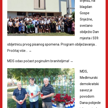
srijedu, na
blagdan
Gospe
Snježne,
svečano
obilježio Dan
mjesta i 559.
obljetnicu prvog pisanog spomena. Program obilježavanja…
Pročitaj više…
→
MDS odao počast poginulim braniteljima!
→
MDS,
Međimurski
demokratski
savez je
povodom
Dana pobjede