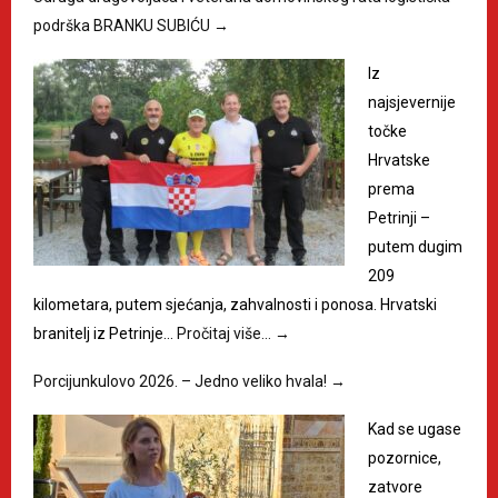
podrška BRANKU SUBIĆU
→
Iz
najsjevernije
točke
Hrvatske
prema
Petrinji –
putem dugim
209
kilometara, putem sjećanja, zahvalnosti i ponosa. Hrvatski
branitelj iz Petrinje…
Pročitaj više…
→
Porcijunkulovo 2026. – Jedno veliko hvala!
→
Kad se ugase
pozornice,
zatvore