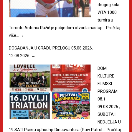
drugog kola
WTA 1000
turnira u
Torontu Antonia Ružić je pobjedom otvorila nastup…
Pročitaj
više…
→
DOGAĐANJA U GRADU PRELOGU 05.08.2026. –
12.08.2026.
→
DOM
KULTURE –
FILMSKI
PROGRAM
08. i
09.08.2026.,
SUBOTA I
NEDJELJA U
19 SATI Psići u ophodnji: Dinoavantura (Paw Patrol:…
Pročitaj