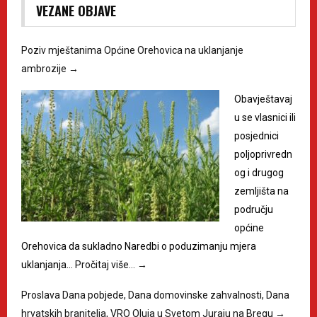
VEZANE OBJAVE
Poziv mještanima Općine Orehovica na uklanjanje
ambrozije
→
Obavještavaj
u se vlasnici ili
posjednici
poljoprivredn
og i drugog
zemljišta na
području
općine
Orehovica da sukladno Naredbi o poduzimanju mjera
uklanjanja…
Pročitaj više…
→
Proslava Dana pobjede, Dana domovinske zahvalnosti, Dana
hrvatskih branitelja, VRO Oluja u Svetom Juraju na Bregu
→