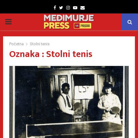
Facebook
Twitter
Instagram
Youtube
Email
PRIMARY
MENU
Početna
Stolni tenis
Oznaka : Stolni tenis