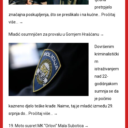
pretrpjelo
značajna poskupljenja, što se preslikalo i na kućne…
Pročitaj
više…
→
Mladić osumnjičen za provalu u Gornjem Hrašćanu
→
Dovršenim
kriminalistički
m
istraživanjem
nad 22-
godišnjakom
sumnja se da
je počinio
kazneno djelo teške krađe. Naime, taj je mladić između 29.
srpnja do…
Pročitaj više…
→
19. Moto susret MK “Orlovi” Mala Subotica
→