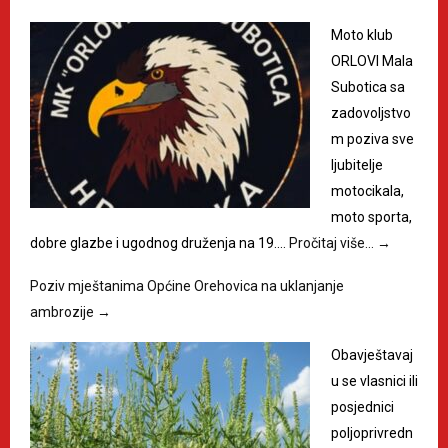
Moto klub
ORLOVI Mala
Subotica sa
zadovoljstvo
m poziva sve
ljubitelje
motocikala,
moto sporta,
dobre glazbe i ugodnog druženja na 19.…
Pročitaj više…
→
Poziv mještanima Općine Orehovica na uklanjanje
ambrozije
→
Obavještavaj
u se vlasnici ili
posjednici
poljoprivredn