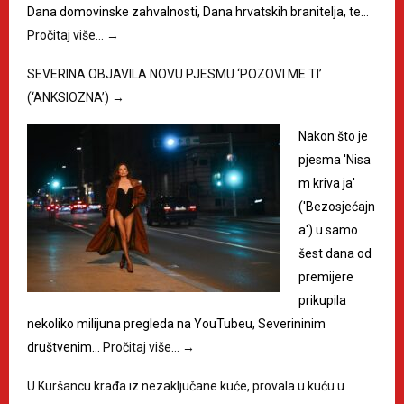
Dana domovinske zahvalnosti, Dana hrvatskih branitelja, te…
Pročitaj više…
→
SEVERINA OBJAVILA NOVU PJESMU ‘POZOVI ME TI’
(‘ANKSIOZNA’)
→
Nakon što je
pjesma 'Nisa
m kriva ja'
('Bezosjećajn
a') u samo
šest dana od
premijere
prikupila
nekoliko milijuna pregleda na YouTubeu, Severininim
društvenim…
Pročitaj više…
→
U Kuršancu krađa iz nezaključane kuće, provala u kuću u