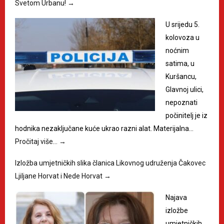
Svetom Urbanu!
→
U srijedu 5.
kolovoza u
noćnim
satima, u
Kuršancu,
Glavnoj ulici,
nepoznati
počinitelj je iz
hodnika nezaključane kuće ukrao razni alat. Materijalna…
Pročitaj više…
→
Izložba umjetničkih slika članica Likovnog udruženja Čakovec
Ljiljane Horvat i Nede Horvat
→
Najava
izložbe
umjetničkih