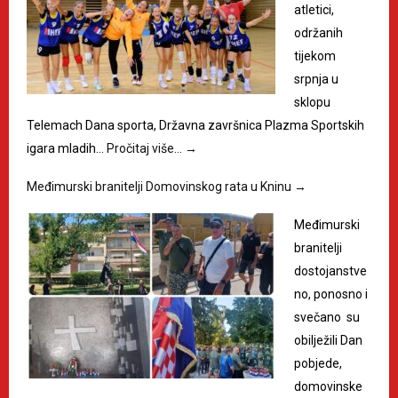
atletici,
održanih
tijekom
srpnja u
sklopu
Telemach Dana sporta, Državna završnica Plazma Sportskih
igara mladih…
Pročitaj više…
→
Međimurski branitelji Domovinskog rata u Kninu
→
Međimurski
branitelji
dostojanstve
no, ponosno i
svečano su
obilježili Dan
pobjede,
domovinske