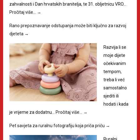
zahvalnosti i Dan hrvatskih branitelja, te 31. obljetnicu VRO…
Pročitaj više…
→
Rano prepoznavanje odstupanja može biti ključno za razvoj
djeteta
→
Razvija li se
moje dijete
očekivanim
tempom,
treba li već
samostalno
sjediti ili
hodati i kada
je vrijeme za dodatnu…
Pročitaj više…
→
Pet savjeta za ruralnu fotografiju koja priča priču
→
Ruralni