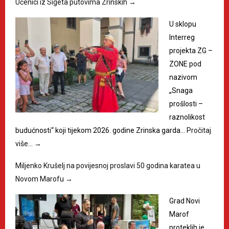
Učenici iz Sigeta putovima Zrinskih
→
U sklopu
Interreg
projekta ZG –
ZONE pod
nazivom
„Snaga
prošlosti –
raznolikost
budućnosti“ koji tijekom 2026. godine Zrinska garda…
Pročitaj
više…
→
Miljenko Krušelj na povijesnoj proslavi 50 godina karatea u
Novom Marofu
→
Grad Novi
Marof
proteklih je