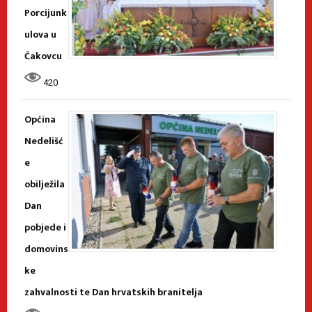
Porcijunk
ulova u
Čakovcu
420
Općina
Nedelišć
e
obilježila
Dan
pobjede i
domovins
ke
zahvalnosti te Dan hrvatskih branitelja