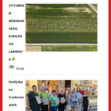
OTVOREN
JE
MEĐIMUR
SKOG
KURUZN
OG
LABIRINT
A
19136
Dodijelje
na
tradicion
alnih