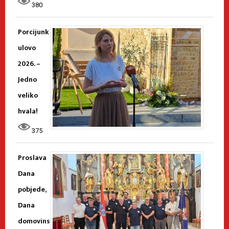
380
Porcijunk
ulovo
2026. –
Jedno
veliko
hvala!
375
Proslava
Dana
pobjede,
Dana
domovins