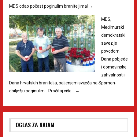
MDS odao počast poginulim braniteljima!
→
MDS,
Međimurski
demokratski
savez je
povodom
Dana pobjede
i domovinske
zahvalnosti i
Dana hrvatskih branitelja, paljenjem svijeća na Spomen-
obilježju poginulim…
Pročitaj više…
→
OGLAS ZA NAJAM