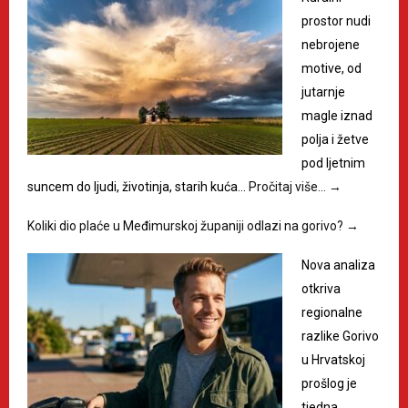
prostor nudi
nebrojene
motive, od
jutarnje
magle iznad
polja i žetve
pod ljetnim
suncem do ljudi, životinja, starih kuća…
Pročitaj više…
→
Koliki dio plaće u Međimurskoj županiji odlazi na gorivo?
→
Nova analiza
otkriva
regionalne
razlike Gorivo
u Hrvatskoj
prošlog je
tjedna