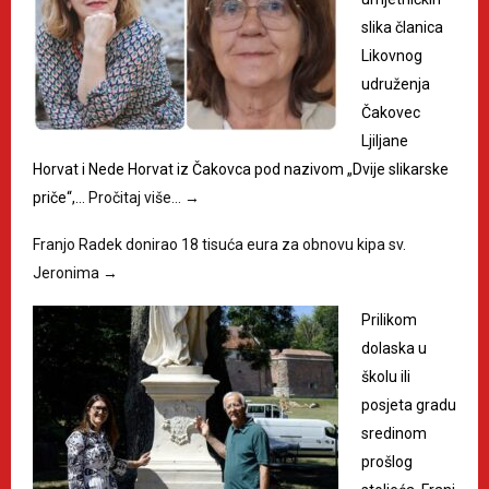
slika članica
Likovnog
udruženja
Čakovec
Ljiljane
Horvat i Nede Horvat iz Čakovca pod nazivom „Dvije slikarske
priče“,…
Pročitaj više…
→
Franjo Radek donirao 18 tisuća eura za obnovu kipa sv.
Jeronima
→
Prilikom
dolaska u
školu ili
posjeta gradu
sredinom
prošlog