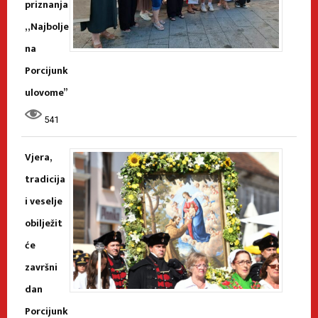
priznanja
„Najbolje
na
Porcijunk
ulovome”
541
Vjera,
tradicija
i veselje
obilježit
će
završni
dan
Porcijunk