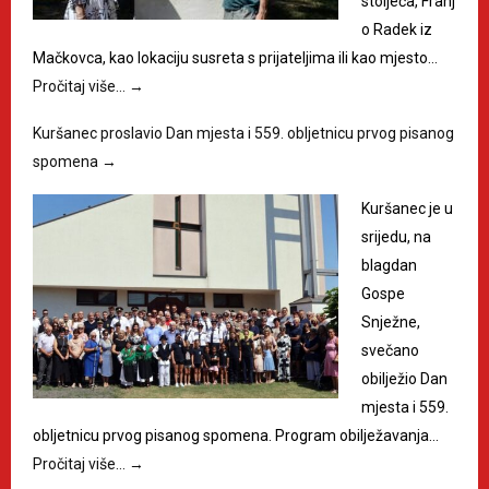
stoljeća, Franj
o Radek iz
Mačkovca, kao lokaciju susreta s prijateljima ili kao mjesto…
Pročitaj više…
→
Kuršanec proslavio Dan mjesta i 559. obljetnicu prvog pisanog
spomena
→
Kuršanec je u
srijedu, na
blagdan
Gospe
Snježne,
svečano
obilježio Dan
mjesta i 559.
obljetnicu prvog pisanog spomena. Program obilježavanja…
Pročitaj više…
→