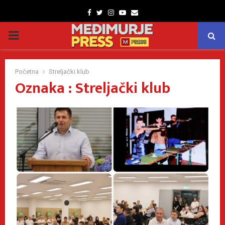
Facebook
Twitter
Instagram
Youtube
Email
PRIMARY
MENU
Početna
Streljački klub
Oznaka : Streljački klub