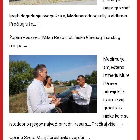
najprepoznat
ljivijih događanja ovoga kraja, Međunarodnog rallyja oldtimer…
Pročitaj više…
→
Župan Posavec i Milan Rezo u obilasku Glavnog murskog
nasipa
→
Međimurje,
smješteno
između Mure
i Drave,
oduvijek je
svoj razvoj
gradilo uz
rijeke koje su
istodobno njegov najveći prirodni resurs,…
Pročitaj više…
→
Općina Sveta Marija proslavila svoj dan
→