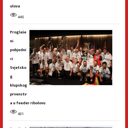
ulova
445
Proglaše
ni
pobjedni
ci
Svjetsko
g
klupskog
prvenstv
a u feeder ribolovu
431