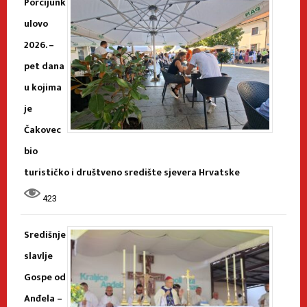
Porcijunk
ulovo
2026. –
pet dana
u kojima
je
Čakovec
bio
turističko i društveno središte sjevera Hrvatske
423
Središnje
slavlje
Gospe od
Anđela –