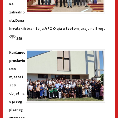
ke
zahvalno
sti, Dana
hrvatskih branitelja, VRO Oluja u Svetom Juraju na Bregu
358
Kuršanec
proslavio
Dan
mjesta i
559.
obljetnic
u prvog
pisanog
spomena