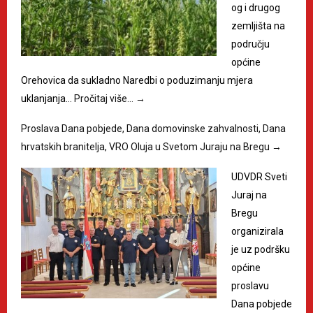
og i drugog
zemljišta na
području
općine
Orehovica da sukladno Naredbi o poduzimanju mjera
uklanjanja…
Pročitaj više…
→
Proslava Dana pobjede, Dana domovinske zahvalnosti, Dana
hrvatskih branitelja, VRO Oluja u Svetom Juraju na Bregu
→
UDVDR Sveti
Juraj na
Bregu
organizirala
je uz podršku
općine
proslavu
Dana pobjede