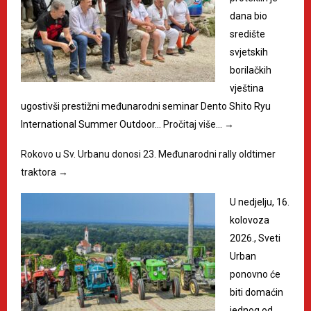
dana bio
središte
svjetskih
borilačkih
vještina
ugostivši prestižni međunarodni seminar Dento Shito Ryu
International Summer Outdoor…
Pročitaj više…
→
Rokovo u Sv. Urbanu donosi 23. Međunarodni rally oldtimer
traktora
→
U nedjelju, 16.
kolovoza
2026., Sveti
Urban
ponovno će
biti domaćin
jednog od