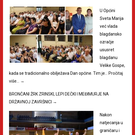
U Općini
Sveta Marija
već vlada
blagdansko
ozračje
ususret
blagdanu
Velike Gospe,
kada se tradicionalno obilježava Dan općine. Tim je…
Pročitaj
više…
→
BRONČANI ŽRK ZRINSKI, LEPI DEČKI I MEĐIMURJE NA
DRŽAVNOJ ZAVRŠNICI
→
Nakon
natjecanja u
graničaru i