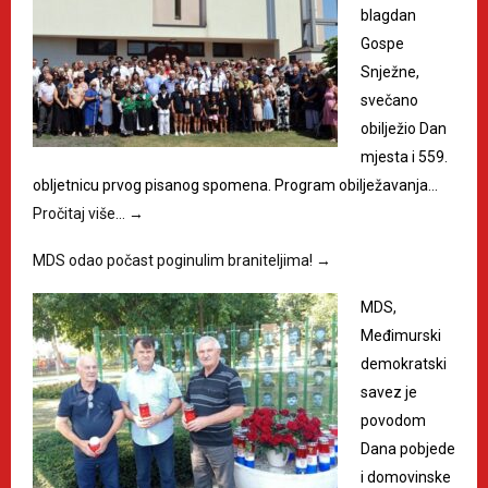
blagdan
Gospe
Snježne,
svečano
obilježio Dan
mjesta i 559.
obljetnicu prvog pisanog spomena. Program obilježavanja…
Pročitaj više…
→
MDS odao počast poginulim braniteljima!
→
MDS,
Međimurski
demokratski
savez je
povodom
Dana pobjede
i domovinske