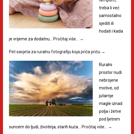
treba li već
samostalno
sjediti ili
hodati i kada
je vrijeme za dodatnu…
Pročitaj više…
→
Pet savjeta za ruralnu fotografiju koja priča priču
→
Ruralni
prostor nudi
nebrojene
motive, od
jutarnje
magle iznad
polja i žetve
pod ljetnim
suncem do ljudi, životinja, starih kuća…
Pročitaj više…
→