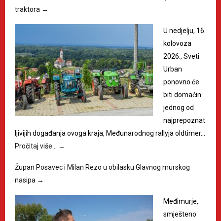
traktora
→
U nedjelju, 16.
kolovoza
2026., Sveti
Urban
ponovno će
biti domaćin
jednog od
najprepoznat
ljivijih događanja ovoga kraja, Međunarodnog rallyja oldtimer…
Pročitaj više…
→
Župan Posavec i Milan Rezo u obilasku Glavnog murskog
nasipa
→
Međimurje,
smješteno