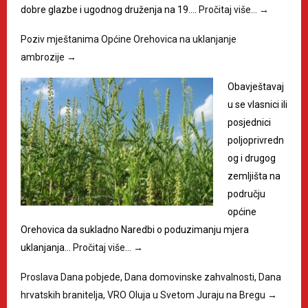
dobre glazbe i ugodnog druženja na 19.…
Pročitaj više…
→
Poziv mještanima Općine Orehovica na uklanjanje
ambrozije
→
Obavještavaj
u se vlasnici ili
posjednici
poljoprivredn
og i drugog
zemljišta na
području
općine
Orehovica da sukladno Naredbi o poduzimanju mjera
uklanjanja…
Pročitaj više…
→
Proslava Dana pobjede, Dana domovinske zahvalnosti, Dana
hrvatskih branitelja, VRO Oluja u Svetom Juraju na Bregu
→