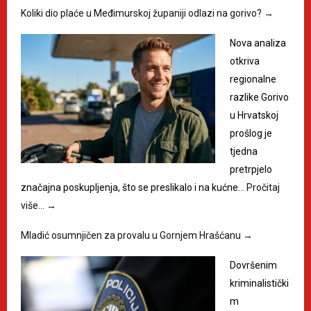
Koliki dio plaće u Međimurskoj županiji odlazi na gorivo?
→
Nova analiza
otkriva
regionalne
razlike Gorivo
u Hrvatskoj
prošlog je
tjedna
pretrpjelo
značajna poskupljenja, što se preslikalo i na kućne…
Pročitaj
više…
→
Mladić osumnjičen za provalu u Gornjem Hrašćanu
→
Dovršenim
kriminalistički
m