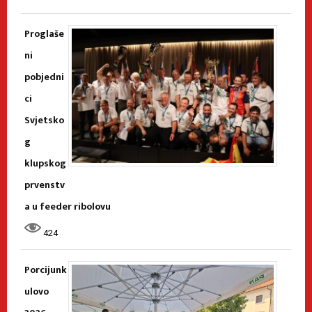
Proglaše
ni
pobjedni
ci
Svjetsko
g
klupskog
prvenstv
a u feeder ribolovu
424
Porcijunk
ulovo