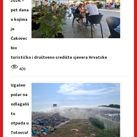
2026. –
pet dana
u kojima
je
Čakovec
bio
turističko i društveno središte sjevera Hrvatske
409
Ugašen
požar na
odlagališ
tu
otpada u
Totovcu!