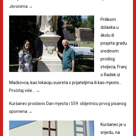
Jeronima
→
Prilikom
dolaska u
školu ili
posjeta gradu
sredinom
prošlog
stoljeća, Franj
o Radek iz
Mačkovca, kao lokaciju susreta s prijateljima ili kao mjesto…
Pročitaj više…
→
Kuršanec proslavio Dan mjesta i 559. obljetnicu prvog pisanog
spomena
→
Kuršanec je u
srijedu, na