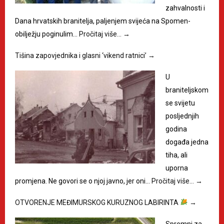
zahvalnosti i
Dana hrvatskih branitelja, paljenjem svijeća na Spomen-
obilježju poginulim…
Pročitaj više…
→
Tišina zapovjednika i glasni ‘vikend ratnici’
→
U
braniteljskom
se svijetu
posljednjih
godina
događa jedna
tiha, ali
uporna
promjena. Ne govori se o njoj javno, jer oni…
Pročitaj više…
→
OTVORENJE MEĐIMURSKOG KURUZNOG LABIRINTA
→
Spremni za