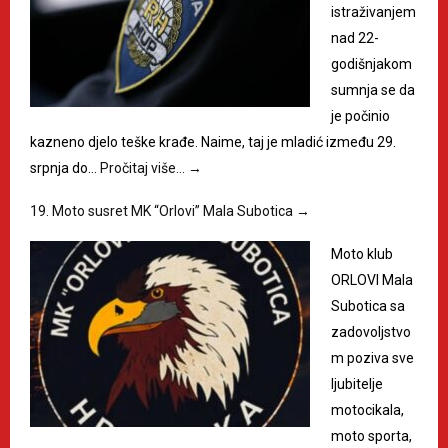
istraživanjem
nad 22-
godišnjakom
sumnja se da
je počinio
kazneno djelo teške krađe. Naime, taj je mladić između 29.
srpnja do…
Pročitaj više…
→
19. Moto susret MK “Orlovi” Mala Subotica
→
Moto klub
ORLOVI Mala
Subotica sa
zadovoljstvo
m poziva sve
ljubitelje
motocikala,
moto sporta,