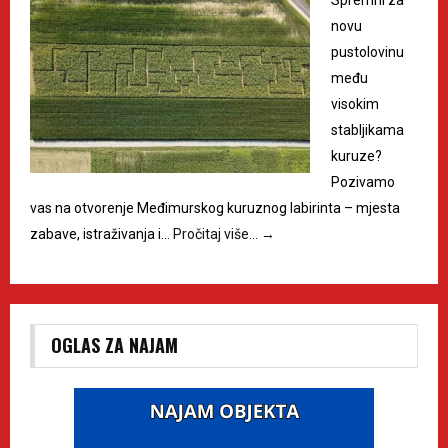
novu
pustolovinu
među
visokim
stabljikama
kuruze?
Pozivamo
vas na otvorenje Međimurskog kuruznog labirinta – mjesta
zabave, istraživanja i…
Pročitaj više…
→
OGLAS ZA NAJAM