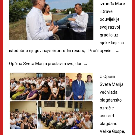
između Mure
i Drave,
oduvijek je
svoj razvoj
gradilo uz
rijeke koje su
istodobno njegov najveći prirodni resurs,…
Pročitaj više…
→
Općina Sveta Marija proslavila svoj dan
→
U Općini
Sveta Marija
već vlada
blagdansko
ozračje
ususret
blagdanu
Velike Gospe,