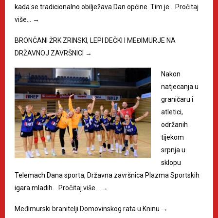
kada se tradicionalno obilježava Dan općine. Tim je…
Pročitaj
više…
→
BRONČANI ŽRK ZRINSKI, LEPI DEČKI I MEĐIMURJE NA
DRŽAVNOJ ZAVRŠNICI
→
Nakon
natjecanja u
graničaru i
atletici,
održanih
tijekom
srpnja u
sklopu
Telemach Dana sporta, Državna završnica Plazma Sportskih
igara mladih…
Pročitaj više…
→
Međimurski branitelji Domovinskog rata u Kninu
→