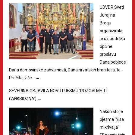
UDVDR Sveti
Juraj na
Bregu
organizirala
je uz podršku
općine
proslavu
Dana pobjede
Dana domovinske zahvalnosti, Dana hrvatskih branitelja, te…
Pročitaj više…
→
SEVERINA OBJAVILA NOVU PJESMU ‘POZOVI ME TI’
(‘ANKSIOZNA’)
→
Nakon što je
pjesma 'Nisa
m kriva ja'
('Bezosjećajn