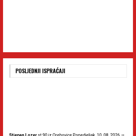
POSLJEDNJI ISPRAĆAJI
Stjepan Lozer
st.90 iz Orehovice Ponedjeljak, 10. 08. 2026. u