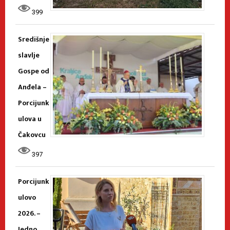
399
Središnje
slavlje
Gospe od
Anđela –
Porcijunk
ulova u
Čakovcu
397
Porcijunk
ulovo
2026. –
Jedno