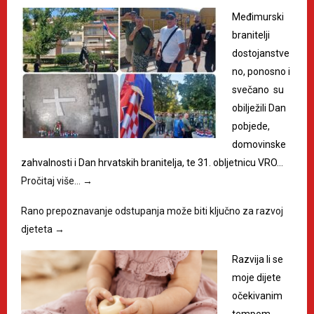
Međimurski
branitelji
dostojanstve
no, ponosno i
svečano su
obilježili Dan
pobjede,
domovinske
zahvalnosti i Dan hrvatskih branitelja, te 31. obljetnicu VRO…
Pročitaj više…
→
Rano prepoznavanje odstupanja može biti ključno za razvoj
djeteta
→
Razvija li se
moje dijete
očekivanim
tempom,