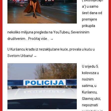
a') u samo
šest dana od
premijere
prikupila
nekoliko milijuna pregleda na YouTubeu, Severininim
društvenim…
Pročitaj više…
→
U Kuršancu krađa iz nezaključane kuće, provala u kuću u
Svetom Urbanu!
→
U srijedu 5.
kolovoza u
noćnim
satima, u
Kuršancu,
Glavnoj ulici,
nepoznati