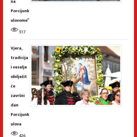
na
Porcijunk
ulovome”
517
Vjera,
tradicija
i veselje
obilježit
će
završni
dan
Porcijunk
ulova
426