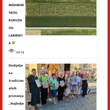
MEĐIMUR
SKOG
KURUZN
OG
LABIRINT
A
19114
Dodijelje
na
tradicion
alnih
priznanja
„Najbolje