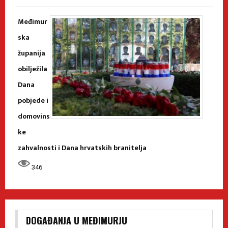
Međimur
ska
županija
obilježila
Dana
pobjede i
domovins
ke
zahvalnosti i Dana hrvatskih branitelja
346
DOGAĐANJA U MEĐIMURJU