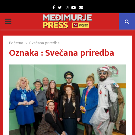
Facebook
Twitter
Instagram
Youtube
Email
PRIMARY
MENU
Početna
Svečana priredba
Oznaka : Svečana priredba