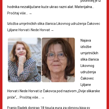
počinitelj je iz
hodnika nezaključane kuće ukrao razni alat. Materijalna…
Pročitaj više…
→
Izložba umjetničkih slika članica Likovnog udruženja Čakovec
Ljiljane Horvat i Nede Horvat
→
Najava
izložbe
umjetničkih
slika članica
Likovnog
udruženja
Čakovec
Ljiljane
Horvat i Nede Horvat iz Čakovca pod nazivom „Dvije slikarske
priče“,…
Pročitaj više…
→
Franjo Radek donirao 18 tisuća eura za obnovu kipa sv.