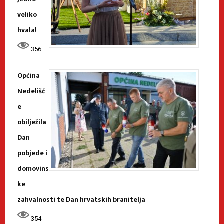
veliko
hvala!
356
Općina
Nedelišć
e
obilježila
Dan
pobjede i
domovins
ke
zahvalnosti te Dan hrvatskih branitelja
354