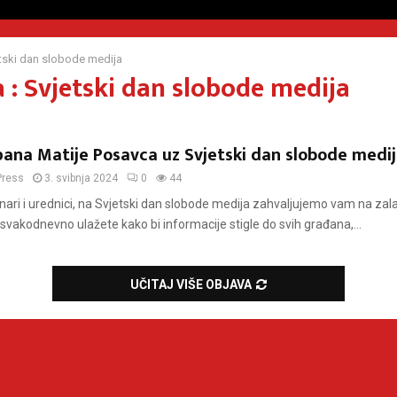
tski dan slobode medija
 : Svjetski dan slobode medija
pana Matije Posavca uz Svjetski dan slobode medi
Press
3. svibnja 2024
0
44
nari i urednici, na Svjetski dan slobode medija zahvaljujemo vam na zala
svakodnevno ulažete kako bi informacije stigle do svih građana,...
UČITAJ VIŠE OBJAVA