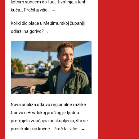
ljetnim suncem do ljudi, životinja, starih
kuća…
Pročitaj više…
→
Koliki dio plaće u Međimurskoj županiji
odlazi na gorivo?
→
Nova analiza otkriva regionalne razlike
Gorivo u Hrvatskoj prošlog je tjedna
pretrpjelo značajna poskupljenja, što se
preslikalo i na kućne…
Pročitaj više…
→