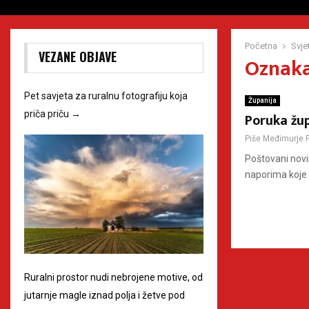
Početna
Svje
VEZANE OBJAVE
Oznaka
Pet savjeta za ruralnu fotografiju koja
Županija
priča priču
→
Poruka žu
Piše
Međimurje 
Poštovani novi
naporima koje 
Ruralni prostor nudi nebrojene motive, od
jutarnje magle iznad polja i žetve pod