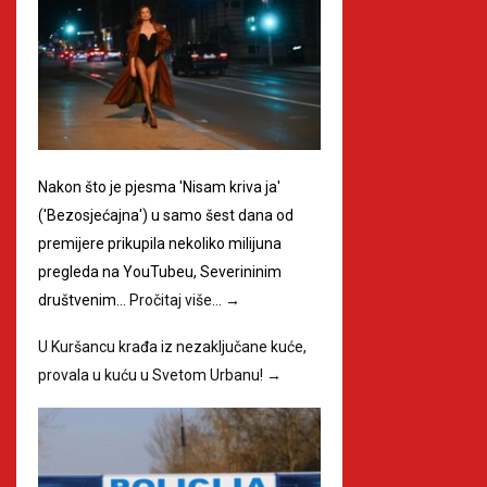
Nakon što je pjesma 'Nisam kriva ja'
('Bezosjećajna') u samo šest dana od
premijere prikupila nekoliko milijuna
pregleda na YouTubeu, Severininim
društvenim…
Pročitaj više…
→
U Kuršancu krađa iz nezaključane kuće,
provala u kuću u Svetom Urbanu!
→