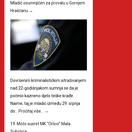
Mladić osumnjičen za provalu u Gornjem
Hrašćanu
→
Dovršenim kriminalističkim istraživanjem
nad 22-godišnjakom sumnja se da je
počinio kazneno djelo teške krađe.
Naime, taj je mladić između 29. srpnja
do…
Pročitaj više…
→
19. Moto susret MK “Orlovi” Mala
Subotica
→