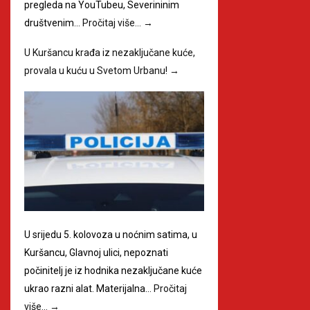
pregleda na YouTubeu, Severininim
društvenim…
Pročitaj više…
→
U Kuršancu krađa iz nezaključane kuće,
provala u kuću u Svetom Urbanu!
→
U srijedu 5. kolovoza u noćnim satima, u
Kuršancu, Glavnoj ulici, nepoznati
počinitelj je iz hodnika nezaključane kuće
ukrao razni alat. Materijalna…
Pročitaj
više…
→