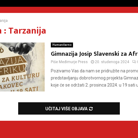
anija
 : Tarzanija
Humanitarno
Gimnazija Josip Slavenski za Afr
Piše
Međimurje Press
20. studenoga 2024
Pozivamo Vas da nam se pridružite na prom
predstavljanju dobrotvornog projekta Gimnazi
koje će se održati 2. prosinca 2024. u 19 sati u.
UČITAJ VIŠE OBJAVA