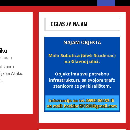
OGLAS ZA NAJAM
iku
0
81
otivnom
ja za Afriku,
..