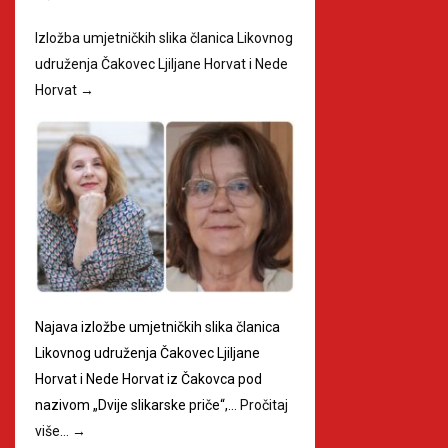
Izložba umjetničkih slika članica Likovnog
udruženja Čakovec Ljiljane Horvat i Nede
Horvat
→
Najava izložbe umjetničkih slika članica
Likovnog udruženja Čakovec Ljiljane
Horvat i Nede Horvat iz Čakovca pod
nazivom „Dvije slikarske priče“,…
Pročitaj
više…
→