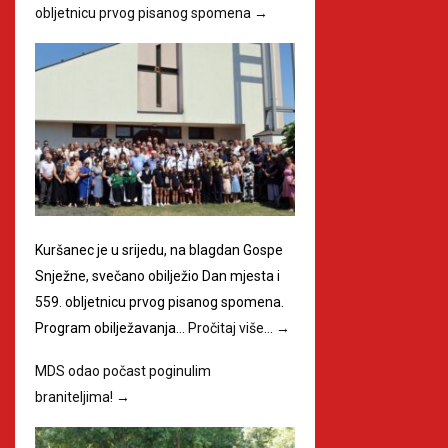
obljetnicu prvog pisanog spomena
→
Kuršanec je u srijedu, na blagdan Gospe
Snježne, svečano obilježio Dan mjesta i
559. obljetnicu prvog pisanog spomena.
Program obilježavanja…
Pročitaj više…
→
MDS odao počast poginulim
braniteljima!
→