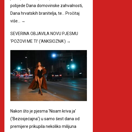
pobjede Dana domovinske zahvalnosti,
Dana hrvatskih branitelja, te…
Pročitaj
više…
→
SEVERINA OBJAVILA NOVU PJESMU
‘POZOVI ME TI’ (‘ANKSIOZNA’)
→
Nakon što je pjesma 'Nisam kriva ja'
('Bezosjećajna') u samo šest dana od
premijere prikupila nekoliko milijuna