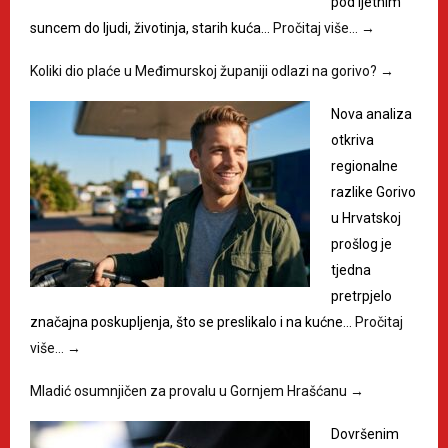
pod ljetnim
suncem do ljudi, životinja, starih kuća…
Pročitaj više…
→
Koliki dio plaće u Međimurskoj županiji odlazi na gorivo?
→
Nova analiza
otkriva
regionalne
razlike Gorivo
u Hrvatskoj
prošlog je
tjedna
pretrpjelo
značajna poskupljenja, što se preslikalo i na kućne…
Pročitaj
više…
→
Mladić osumnjičen za provalu u Gornjem Hrašćanu
→
Dovršenim