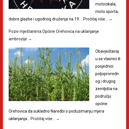
motocikala,
moto sporta,
dobre glazbe i ugodnog druženja na 19.…
Pročitaj više…
→
Poziv mještanima Općine Orehovica na uklanjanje
ambrozije
→
Obavještavaj
u se vlasnici ili
posjednici
poljoprivredn
og i drugog
zemljišta na
području
općine
Orehovica da sukladno Naredbi o poduzimanju mjera
uklanjanja…
Pročitaj više…
→