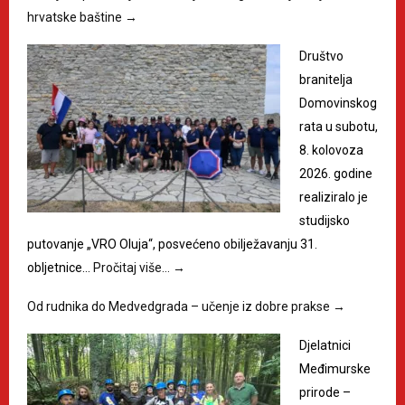
hrvatske baštine
→
Društvo
branitelja
Domovinskog
rata u subotu,
8. kolovoza
2026. godine
realiziralo je
studijsko
putovanje „VRO Oluja“, posvećeno obilježavanju 31.
obljetnice…
Pročitaj više…
→
Od rudnika do Medvedgrada – učenje iz dobre prakse
→
Djelatnici
Međimurske
prirode –