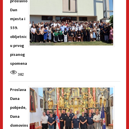
proslavio
Dan
mjesta i
559.
obljetnic
u prvog
pisanog
spomena
382
Proslava
Dana
pobjede,
Dana
domovins