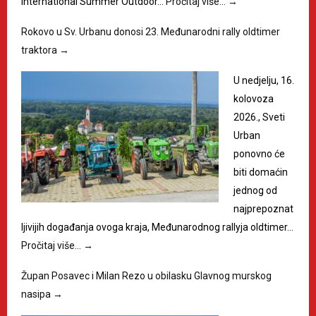
International Summer Outdoor…
Pročitaj više…
→
Rokovo u Sv. Urbanu donosi 23. Međunarodni rally oldtimer
traktora
→
U nedjelju, 16.
kolovoza
2026., Sveti
Urban
ponovno će
biti domaćin
jednog od
najprepoznat
ljivijih događanja ovoga kraja, Međunarodnog rallyja oldtimer…
Pročitaj više…
→
Župan Posavec i Milan Rezo u obilasku Glavnog murskog
nasipa
→