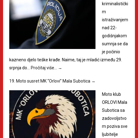
kriminalistički
m
istraživanjem
nad 22-
godišnjakom
sumnja se da
je počinio
kazneno djelo teške krađe. Naime, taj je mladić između 29.
srpnja do…
Pročitaj više…
→
19. Moto susret MK “Orlovi” Mala Subotica
→
Moto klub
ORLOVI Mala
Subotica sa
zadovoljstvo
m poziva sve
ljubitelje