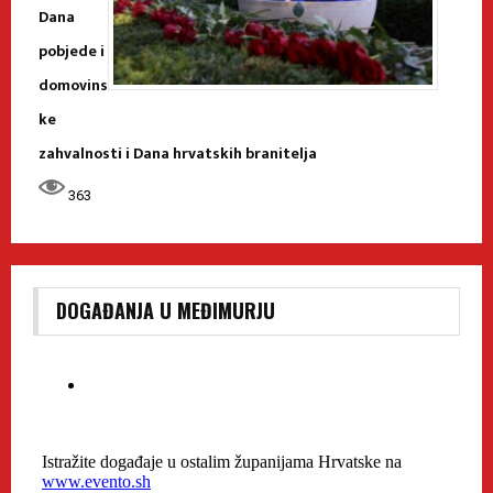
Dana
pobjede i
domovins
ke
zahvalnosti i Dana hrvatskih branitelja
363
DOGAĐANJA U MEĐIMURJU