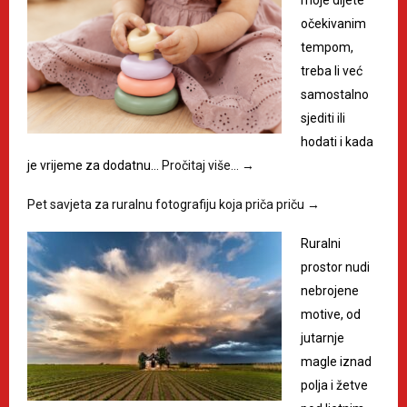
očekivanim
tempom,
treba li već
samostalno
sjediti ili
hodati i kada
je vrijeme za dodatnu…
Pročitaj više…
→
Pet savjeta za ruralnu fotografiju koja priča priču
→
Ruralni
prostor nudi
nebrojene
motive, od
jutarnje
magle iznad
polja i žetve