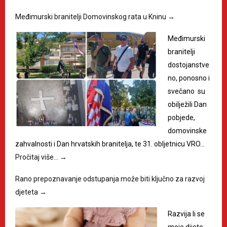
Međimurski branitelji Domovinskog rata u Kninu
→
Međimurski
branitelji
dostojanstve
no, ponosno i
svečano su
obilježili Dan
pobjede,
domovinske
zahvalnosti i Dan hrvatskih branitelja, te 31. obljetnicu VRO…
Pročitaj više…
→
Rano prepoznavanje odstupanja može biti ključno za razvoj
djeteta
→
Razvija li se
moje dijete