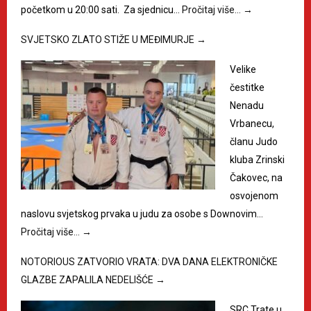
početkom u 20:00 sati. Za sjednicu…
Pročitaj više…
→
SVJETSKO ZLATO STIŽE U MEĐIMURJE
→
Velike
čestitke
Nenadu
Vrbanecu,
članu Judo
kluba Zrinski
Čakovec, na
osvojenom
naslovu svjetskog prvaka u judu za osobe s Downovim…
Pročitaj više…
→
NOTORIOUS ZATVORIO VRATA: DVA DANA ELEKTRONIČKE
GLAZBE ZAPALILA NEDELIŠĆE
→
SRC Trate u