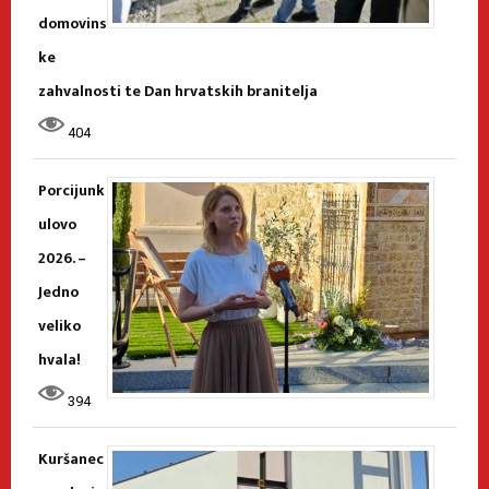
domovins
ke
zahvalnosti te Dan hrvatskih branitelja
404
Porcijunk
ulovo
2026. –
Jedno
veliko
hvala!
394
Kuršanec