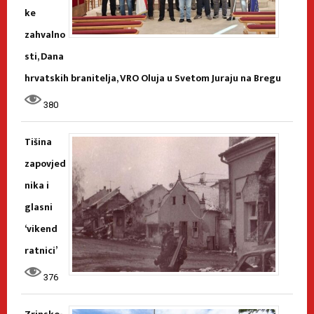
ke
zahvalno
sti, Dana
hrvatskih branitelja, VRO Oluja u Svetom Juraju na Bregu
380
Tišina
zapovjed
nika i
glasni
‘vikend
ratnici’
376