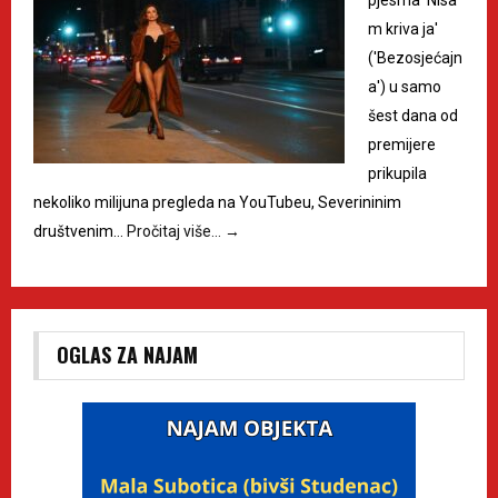
m kriva ja'
('Bezosjećajn
a') u samo
šest dana od
premijere
prikupila
nekoliko milijuna pregleda na YouTubeu, Severininim
društvenim…
Pročitaj više…
→
OGLAS ZA NAJAM