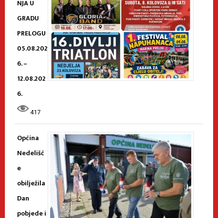
NJA U
GRADU
PRELOGU
05.08.202
6. –
12.08.202
6.
417
Općina
Nedelišć
e
obilježila
Dan
pobjede i