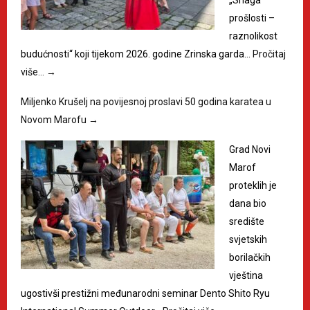
prošlosti –
raznolikost
budućnosti“ koji tijekom 2026. godine Zrinska garda…
Pročitaj
više…
→
Miljenko Krušelj na povijesnoj proslavi 50 godina karatea u
Novom Marofu
→
Grad Novi
Marof
proteklih je
dana bio
središte
svjetskih
borilačkih
vještina
ugostivši prestižni međunarodni seminar Dento Shito Ryu