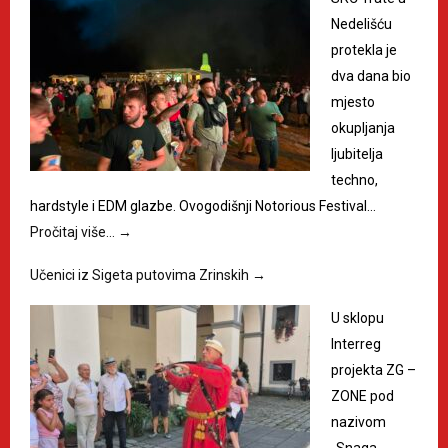
Nedelišću
protekla je
dva dana bio
mjesto
okupljanja
ljubitelja
techno,
hardstyle i EDM glazbe. Ovogodišnji Notorious Festival…
Pročitaj više…
→
Učenici iz Sigeta putovima Zrinskih
→
U sklopu
Interreg
projekta ZG –
ZONE pod
nazivom
„Snaga