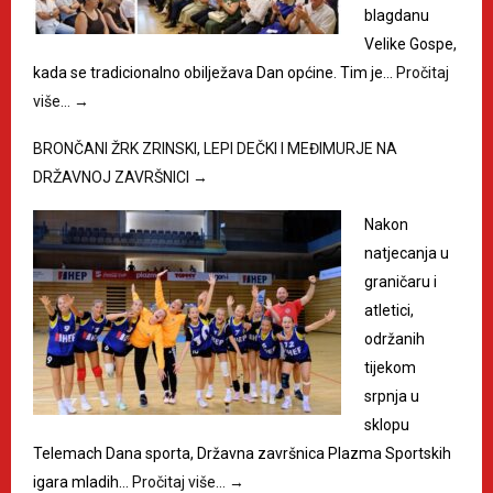
blagdanu
Velike Gospe,
kada se tradicionalno obilježava Dan općine. Tim je…
Pročitaj
više…
→
BRONČANI ŽRK ZRINSKI, LEPI DEČKI I MEĐIMURJE NA
DRŽAVNOJ ZAVRŠNICI
→
Nakon
natjecanja u
graničaru i
atletici,
održanih
tijekom
srpnja u
sklopu
Telemach Dana sporta, Državna završnica Plazma Sportskih
igara mladih…
Pročitaj više…
→