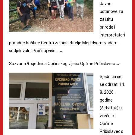
Javne
ustanove za
zaštitu
prirode i
interpretatori
prirodne baštine Centra za posjetitelje Med dvemi vodami
sudjelovali…
Pročitaj više…
→
Sazvana 9. sjednica Općinskog vijeća Općine Pribislavec
→
Sjednica će
se održati 14.
8. 2026.
godine
(četvrtak) u
vijećnici
Općine
Pribislavec s