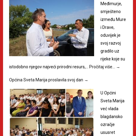
Međimurje,
smješteno
između Mure
i Drave,
oduvijek je
svoj razvoj
gradilo uz
rijeke koje su
istodobno njegov najveći prirodni resurs,…
Pročitaj više…
→
Općina Sveta Marija proslavila svoj dan
→
U Općini
Sveta Marija
već vlada
blagdansko
ozračje
ususret