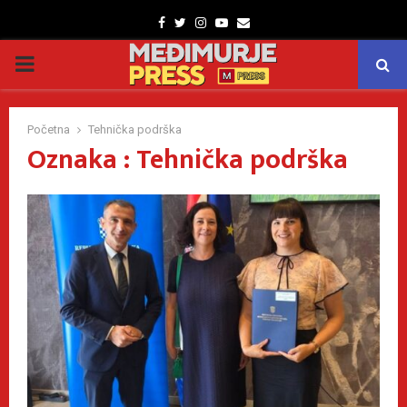
Facebook
Twitter
Instagram
Youtube
Email
PRIMARY
MENU
Početna
Tehnička podrška
Oznaka : Tehnička podrška