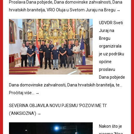
Proslava Dana pobjede, Dana domovinske zahvalnosti, Dana
hrvatskih branitelja, VRO Oluja u Svetom Juraju na Bregu
→
UDVDR Sveti
Juraj na
Bregu
organizirala
je uz podršku
općine
proslavu
Dana pobjede
Dana domovinske zahvalnosti, Dana hrvatskih branitelja, te…
Pročitaj više…
→
SEVERINA OBJAVILA NOVU PJESMU ‘POZOVI ME TI’
(‘ANKSIOZNA’)
→
Nakon što je
pjesma 'Nisa