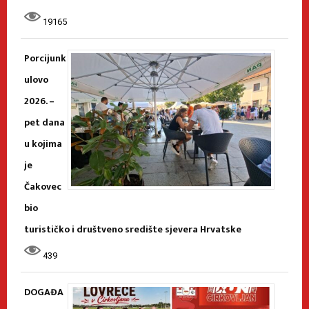
19165
Porcijunk
ulovo
2026. –
pet dana
u kojima
je
Čakovec
bio
turističko i društveno središte sjevera Hrvatske
439
DOGAĐA