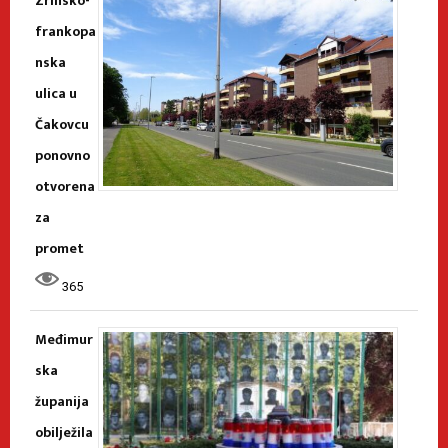
Zrinsko-
frankopa
nska
ulica u
Čakovcu
ponovno
otvorena
za
promet
365
Međimur
ska
županija
obilježila