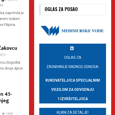
44
OGLAS ZA POSAO
ska zaprimila je
venim teškim
 Filipina.
 Čakovcu
872
OGLAS ZA
kovcu dogodila
ZASNIVANJE RADNOG ODNOSA:
no dvoje djece.
RUKOVATELJ/ICA SPECIJALNIM
VOZILOM ZA ODVODNJU
en 45-
njeg
1 IZVRŠITELJ/ICA
KLIKNI ZA DETALJE!
1998