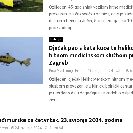
Ozlijeđeni 45-godišnjak vozilom hitne medic
prevezen je u čakovečku bolnicu, gdje je zad
daljnjem liječenju Jučer, 5. studenoga oko 10 
proizvodnoj...
Policija
Dječak pao s kata kuće te heli
hitnom medicinskom službom p
Zagreb
Piše
Međimurje Press
9. rujna 2024
0
6
Ozlijeđeni dječak Helikopterskom hitnom m
službom prevezen je u Klinički bolnički centar
je utvrđeno da u događaju nije zadobio ozlje
život...
đimurske za četvrtak, 23. svibnja 2024. godine
Press
24. svibnja 2024
0
64