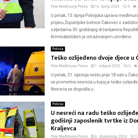
Piše
Međimurje Press
16. lipnja 2025
0
U petak, 13. lipnja Policijska uprava međimur
prijavu Županijske bolnice Čakovec o zadobi
ozljedama 30-godišnjeg državljanina Republike
Kriminalističkim je istraživanjem utvrđeno...
Policija
Teško ozlijeđeno dvoje djece u
Piše
Međimurje Press
1. veljače 2025
0
U petak, 31. siječnja nešto prije 18 sati u Ča
se prometna nesreća u kojoj je teško ozlijeđe
Nesreća se dogodila u...
Policija
U nesreći na radu teško ozlijeđ
godišnji zaposlenik tvrtke iz Do
Kraljevca
Piše
Međimurje Press
6. studenoga 2024
0