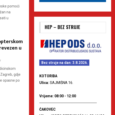
inske pomoći
ržan na
sati u
HEP – BEZ STRUJE
kopterskom
revezen u
7
Bez struje na dan: 3.8.2026.
edicinskom
 Zagreb, gdje
KOTORIBA
de opasne po
Ulica:
SAJMIŠNA 16.
Vrijeme: 08:00 - 12:00
--------------------------------------------------------
ČAKOVEC