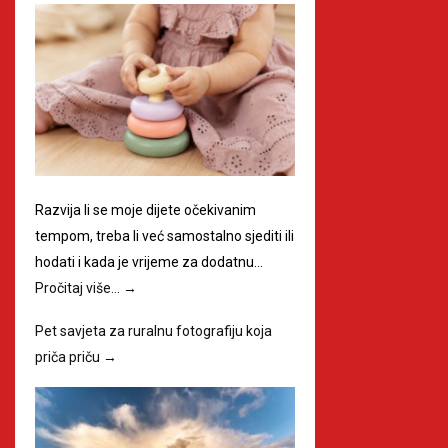
Razvija li se moje dijete očekivanim
tempom, treba li već samostalno sjediti ili
hodati i kada je vrijeme za dodatnu…
Pročitaj više…
→
Pet savjeta za ruralnu fotografiju koja
priča priču
→