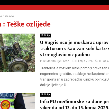
e ozlijede
: Teške ozlijede
Policija
U Vugrišincu je muškarac upravl
traktorom sišao van kolnika te 
strmoglavio niz padinu
Piše
Međimurje Press
8. lipnja 2026
0
4
Traktorist je vozilom hitne pomoći prevezen 
nogometno igralište, odakle je helikoptersk
transportiran u zagrebačku Kliničku bolnicu 
daljnje liječenje U...
Policija
Info PU međimurske za dane pr
vikenda od 13. do 15. lipnja 2025