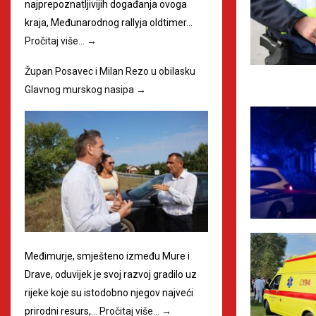
najprepoznatljivijih događanja ovoga
kraja, Međunarodnog rallyja oldtimer…
Pročitaj više…
→
Župan Posavec i Milan Rezo u obilasku
Glavnog murskog nasipa
→
Međimurje, smješteno između Mure i
Drave, oduvijek je svoj razvoj gradilo uz
rijeke koje su istodobno njegov najveći
prirodni resurs,…
Pročitaj više…
→