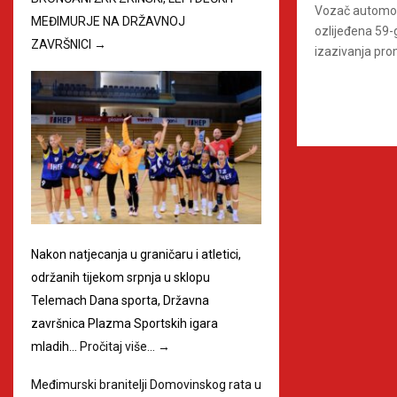
Vozač automobi
MEĐIMURJE NA DRŽAVNOJ
ozlijeđena 59-
ZAVRŠNICI
→
izazivanja pro
Nakon natjecanja u graničaru i atletici,
održanih tijekom srpnja u sklopu
Telemach Dana sporta, Državna
završnica Plazma Sportskih igara
mladih…
Pročitaj više…
→
Međimurski branitelji Domovinskog rata u