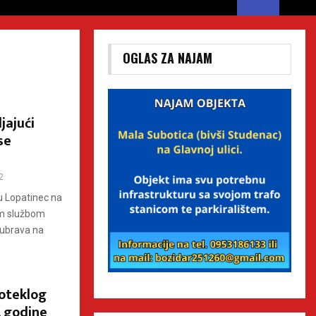
OGLAS ZA NAJAM
jajući
se
2
u Lopatinec na
om službom
Dubrava na
oteklog
. godine