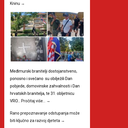
Kninu
→
Međimurski branitelji dostojanstveno,
ponosno i svečano su obilježili Dan
pobjede, domovinske zahvalnosti i Dan
hrvatskih branitelja, te 31. obljetnicu
VRO…
Pročitaj više…
→
Rano prepoznavanje odstupanja može
biti ključno za razvoj djeteta
→