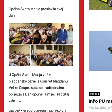
Općina Sveta Marija proslavila svoj
dan
→
U Općini Sveta Marija već vlada
blagdansko ozračje ususret blagdanu
Velike Gospe, kada se tradicionalno
obilježava Dan općine. Tim je…
Pročitaj
Policija
Info PU me
više…
→
Piše
Međimurje 
BRONČANI ŽRK ZRINSKI, LEPI DEČKI I