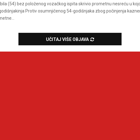
la (54) bez položenog vozačkog ispita skrivio prometnu nesreću u kojo
godišnjakinja Protiv osumnjičenog 54-godišnjaka zbog počinjenja kazne
metne...
UČITAJ VIŠE OBJAVA