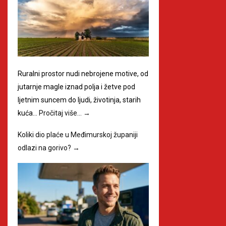
Ruralni prostor nudi nebrojene motive, od
jutarnje magle iznad polja i žetve pod
ljetnim suncem do ljudi, životinja, starih
kuća…
Pročitaj više…
→
Koliki dio plaće u Međimurskoj županiji
odlazi na gorivo?
→