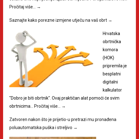
Pročitaj više…
→
Saznajte kako porezne izmjene utječu na vaš obrt
→
Hrvatska
obrtnička
komora
(HOK)
pripremila je
besplatni
digitalni
kalkulator
"Dobro je biti obrtnik". Ovaj praktičan alat pomoći će svim
obrtnicima…
Pročitaj više…
→
Zatvoren nakon što je prijetio-u pretrazi mu pronađena
poluautomatska puška i streljivo
→