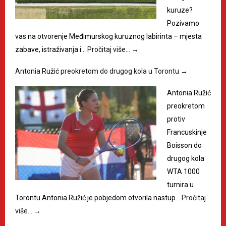
kuruze?
Pozivamo
vas na otvorenje Međimurskog kuruznog labirinta – mjesta
zabave, istraživanja i…
Pročitaj više…
→
Antonia Ružić preokretom do drugog kola u Torontu
→
Antonia Ružić
preokretom
protiv
Francuskinje
Boisson do
drugog kola
WTA 1000
turnira u
Torontu Antonia Ružić je pobjedom otvorila nastup…
Pročitaj
više…
→