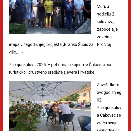
Muri, u
nedjelju 2.
kolovoza,
započela je
završna
etapa višegodišnjeg projekta „Branko Šubić za…
Pročitaj
više…
→
Porcijunkulovo 2026. – pet dana u kojima je Čakovec bio
turističko i društveno središte sjevera Hrvatske
→
Završetkom
ovogodišnjeg
62.
Porcijunkulov
a Čakovec se
vraća svojoj
svakodnevici,