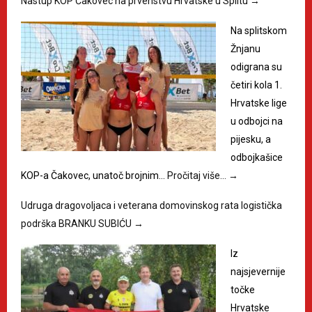
Nastup KOP Čakovec na prvenstvu Hrvatske u Splitu
→
Na splitskom
Žnjanu
odigrana su
četiri kola 1.
Hrvatske lige
u odbojci na
pijesku, a
odbojkašice
KOP-a Čakovec, unatoč brojnim…
Pročitaj više…
→
Udruga dragovoljaca i veterana domovinskog rata logistička
podrška BRANKU SUBIĆU
→
Iz
najsjevernije
točke
Hrvatske