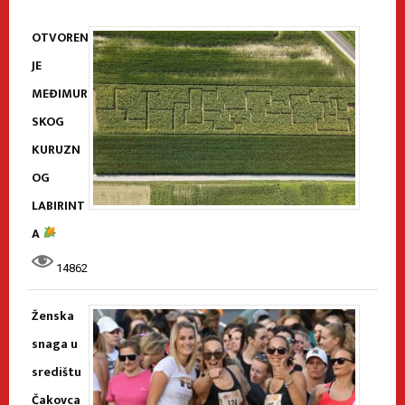
OTVOREN
JE
MEĐIMUR
SKOG
KURUZN
OG
LABIRINT
A
14862
Ženska
snaga u
središtu
Čakovca