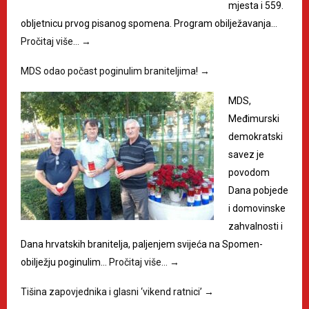
mjesta i 559.
obljetnicu prvog pisanog spomena. Program obilježavanja…
Pročitaj više…
→
MDS odao počast poginulim braniteljima!
→
MDS,
Međimurski
demokratski
savez je
povodom
Dana pobjede
i domovinske
zahvalnosti i
Dana hrvatskih branitelja, paljenjem svijeća na Spomen-
obilježju poginulim…
Pročitaj više…
→
Tišina zapovjednika i glasni ‘vikend ratnici’
→