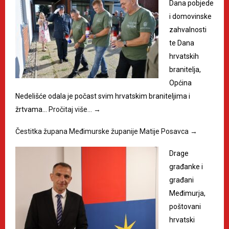
Dana pobjede
i domovinske
zahvalnosti
te Dana
hrvatskih
branitelja,
Općina
Nedelišće odala je počast svim hrvatskim braniteljima i
žrtvama…
Pročitaj više…
→
Čestitka župana Međimurske županije Matije Posavca
→
Drage
građanke i
građani
Međimurja,
poštovani
hrvatski