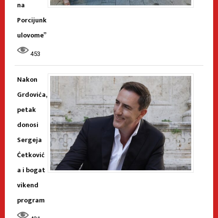
na
Porcijunk
ulovome”
453
Nakon
Grdovića,
petak
donosi
Sergeja
Ćetković
a i bogat
vikend
program