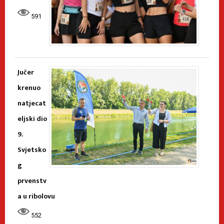
591
Jučer
krenuo
natjecat
eljski dio
9.
Svjetsko
g
prvenstv
a u ribolovu
552