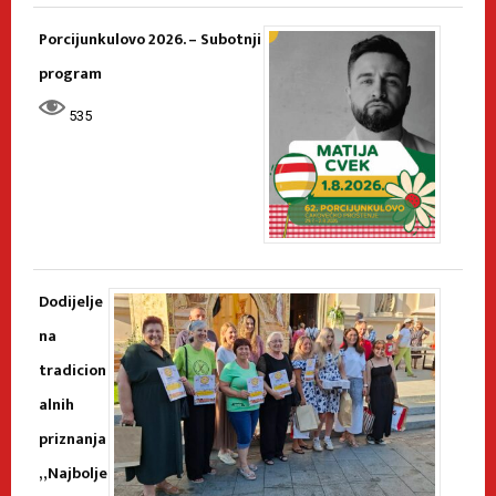
Porcijunkulovo 2026. – Subotnji
program
535
Dodijelje
na
tradicion
alnih
priznanja
„Najbolje