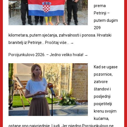
prema
Petrinji –
putem dugim
209
kilometara, putem sjećanja, zahvalnosti i ponosa. Hrvatski
branitelj iz Petrinje…
Pročitaj više…
→
Porcijunkulovo 2026. – Jedno veliko hvala!
→
Kad se ugase
pozornice,
zatvore
štandovi i
posljednji
posjetitelji
krenu svojim
kućama,
ostane ono najvrjednije. Ljudi. Jer nijedno Porcijunkulovo ne…