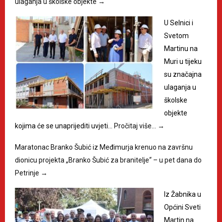
ulaganja u školske objekte
→
U Selnici i
Svetom
Martinu na
Muri u tijeku
su značajna
ulaganja u
školske
objekte
kojima će se unaprijediti uvjeti…
Pročitaj više…
→
Maratonac Branko Šubić iz Međimurja krenuo na završnu
dionicu projekta „Branko Šubić za branitelje“ – u pet dana do
Petrinje
→
Iz Žabnika u
Općini Sveti
Martin na