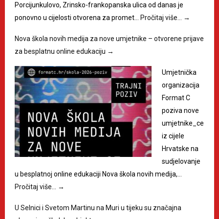
Porcijunkulovo, Zrinsko-frankopanska ulica od danas je
ponovno u cijelosti otvorena za promet…
Pročitaj više…
→
Nova škola novih medija za nove umjetnike – otvorene prijave
za besplatnu online edukaciju
→
Umjetnička
organizacija
Format C
poziva nove
umjetnike_ce
iz cijele
Hrvatske na
sudjelovanje
u besplatnoj online edukaciji Nova škola novih medija,…
Pročitaj više…
→
U Selnici i Svetom Martinu na Muri u tijeku su značajna