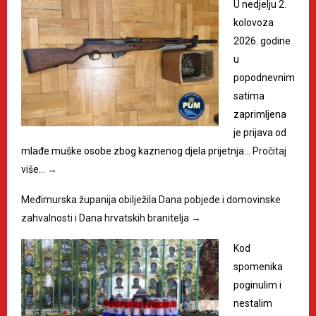
U nedjelju 2.
kolovoza
2026. godine
u
popodnevnim
satima
zaprimljena
je prijava od
mlađe muške osobe zbog kaznenog djela prijetnja…
Pročitaj
više…
→
Međimurska županija obilježila Dana pobjede i domovinske
zahvalnosti i Dana hrvatskih branitelja
→
Kod
spomenika
poginulim i
nestalim