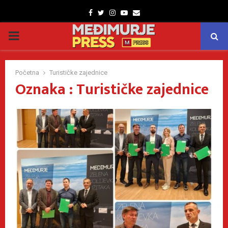
Facebook
Twitter
Instagram
Youtube
Email
PRIMARY
MENU
Početna
Turističke zajednice
Oznaka : Turističke zajednice