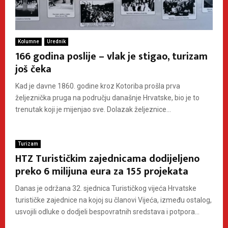
Kolumne
Urednik
166 godina poslije – vlak je stigao, turizam
još čeka
Kad je davne 1860. godine kroz Kotoriba prošla prva
željeznička pruga na području današnje Hrvatske, bio je to
trenutak koji je mijenjao sve. Dolazak željeznice...
Turizam
HTZ Turističkim zajednicama dodijeljeno
preko 6 milijuna eura za 155 projekata
Danas je održana 32. sjednica Turističkog vijeća Hrvatske
turističke zajednice na kojoj su članovi Vijeća, između ostalog,
usvojili odluke o dodjeli bespovratnih sredstava i potpora...