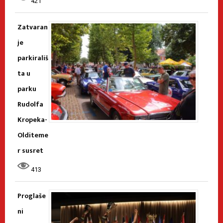
421
Zatvaran
je
parkirališ
ta u
parku
Rudolfa
Kropeka-
Olditeme
r susret
413
Proglaše
ni