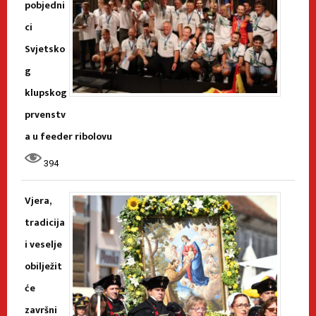
pobjedni
ci
Svjetsko
g
klupskog
prvenstv
a u feeder ribolovu
394
Vjera,
tradicija
i veselje
obilježit
će
završni