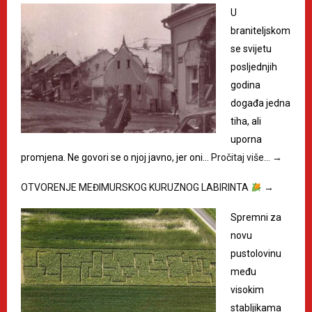
U
braniteljskom
se svijetu
posljednjih
godina
događa jedna
tiha, ali
uporna
promjena. Ne govori se o njoj javno, jer oni…
Pročitaj više…
→
OTVORENJE MEĐIMURSKOG KURUZNOG LABIRINTA
→
Spremni za
novu
pustolovinu
među
visokim
stabljikama