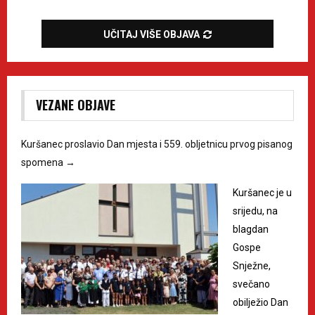
UČITAJ VIŠE OBJAVA
VEZANE OBJAVE
Kuršanec proslavio Dan mjesta i 559. obljetnicu prvog pisanog
spomena
→
Kuršanec je u
srijedu, na
blagdan
Gospe
Snježne,
svečano
obilježio Dan