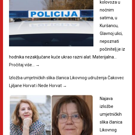
kolovoza u
noćnim
satima, u
Kuršancu,
Glavnoj ulici,
nepoznati
počinitelj je iz
hodnika nezaključane kuće ukrao razni alat. Materijalna…
Pročitaj više…
→
Izložba umjetničkih slika članica Likovnog udruženja Čakovec
Ljiljane Horvat i Nede Horvat
→
Najava
izložbe
umjetničkih
slika članica
Likovnog