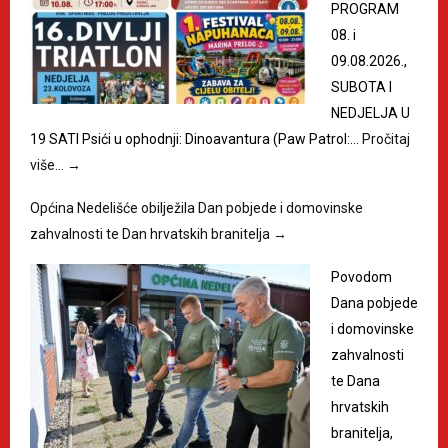
PROGRAM
08. i
09.08.2026.,
SUBOTA I
NEDJELJA U
19 SATI Psići u ophodnji: Dinoavantura (Paw Patrol:…
Pročitaj
više…
→
Općina Nedelišće obilježila Dan pobjede i domovinske
zahvalnosti te Dan hrvatskih branitelja
→
Povodom
Dana pobjede
i domovinske
zahvalnosti
te Dana
hrvatskih
branitelja,