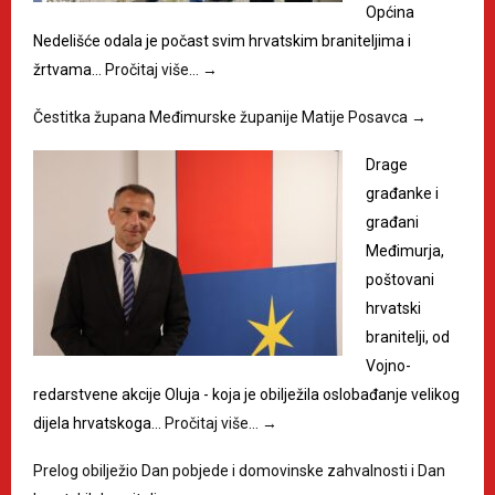
Općina
Nedelišće odala je počast svim hrvatskim braniteljima i
žrtvama…
Pročitaj više…
→
Čestitka župana Međimurske županije Matije Posavca
→
Drage
građanke i
građani
Međimurja,
poštovani
hrvatski
branitelji, od
Vojno-
redarstvene akcije Oluja - koja je obilježila oslobađanje velikog
dijela hrvatskoga…
Pročitaj više…
→
Prelog obilježio Dan pobjede i domovinske zahvalnosti i Dan