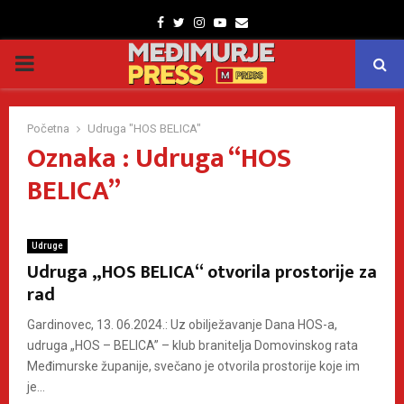
Facebook
Twitter
Instagram
Youtube
Email
PRIMARY
MENU
Početna
Udruga "HOS BELICA"
Oznaka : Udruga “HOS
BELICA”
Udruge
Udruga „HOS BELICA“ otvorila prostorije za
rad
Gardinovec, 13. 06.2024.: Uz obilježavanje Dana HOS-a,
udruga „HOS – BELICA” – klub branitelja Domovinskog rata
Međimurske županije, svečano je otvorila prostorije koje im
je...