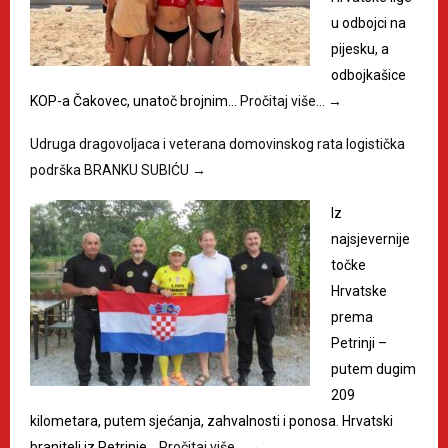
u odbojci na
pijesku, a
odbojkašice
KOP-a Čakovec, unatoč brojnim…
Pročitaj više…
→
Udruga dragovoljaca i veterana domovinskog rata logistička
podrška BRANKU SUBIĆU
→
Iz
najsjevernije
točke
Hrvatske
prema
Petrinji –
putem dugim
209
kilometara, putem sjećanja, zahvalnosti i ponosa. Hrvatski
branitelj iz Petrinje…
Pročitaj više…
→