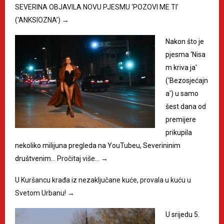
SEVERINA OBJAVILA NOVU PJESMU ‘POZOVI ME TI’
(‘ANKSIOZNA’)
→
Nakon što je
pjesma 'Nisa
m kriva ja'
('Bezosjećajn
a') u samo
šest dana od
premijere
prikupila
nekoliko milijuna pregleda na YouTubeu, Severininim
društvenim…
Pročitaj više…
→
U Kuršancu krađa iz nezaključane kuće, provala u kuću u
Svetom Urbanu!
→
U srijedu 5.