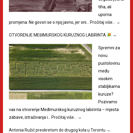
tiha, ali
uporna
promjena. Ne govori se o njoj javno, jer oni…
Pročitaj više…
→
OTVORENJE MEĐIMURSKOG KURUZNOG LABIRINTA
→
Spremni za
novu
pustolovinu
među
visokim
stabljikama
kuruze?
Pozivamo
vas na otvorenje Međimurskog kuruznog labirinta – mjesta
zabave, istraživanja i…
Pročitaj više…
→
Antonia Ružić preokretom do drugog kola u Torontu
→