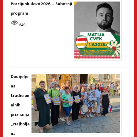
Porcijunkulovo 2026. – Subotnji
program
549
Dodijelje
na
tradicion
alnih
priznanja
„Najbolje
na