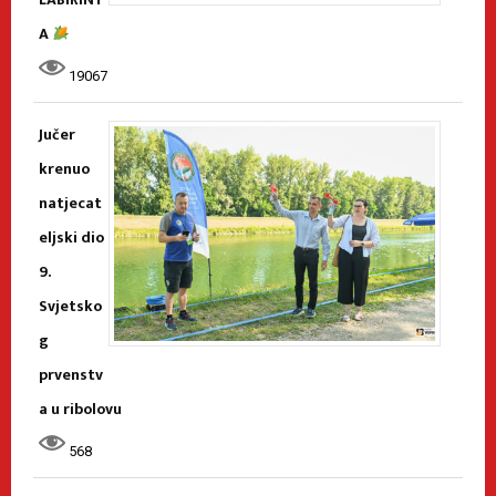
A
19067
Jučer
krenuo
natjecat
eljski dio
9.
Svjetsko
g
prvenstv
a u ribolovu
568