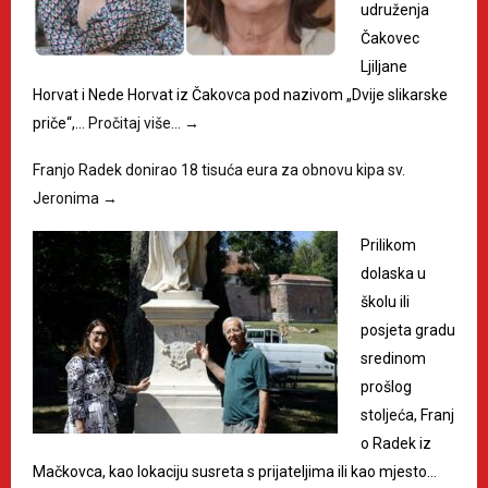
udruženja
Čakovec
Ljiljane
Horvat i Nede Horvat iz Čakovca pod nazivom „Dvije slikarske
priče“,…
Pročitaj više…
→
Franjo Radek donirao 18 tisuća eura za obnovu kipa sv.
Jeronima
→
Prilikom
dolaska u
školu ili
posjeta gradu
sredinom
prošlog
stoljeća, Franj
o Radek iz
Mačkovca, kao lokaciju susreta s prijateljima ili kao mjesto…