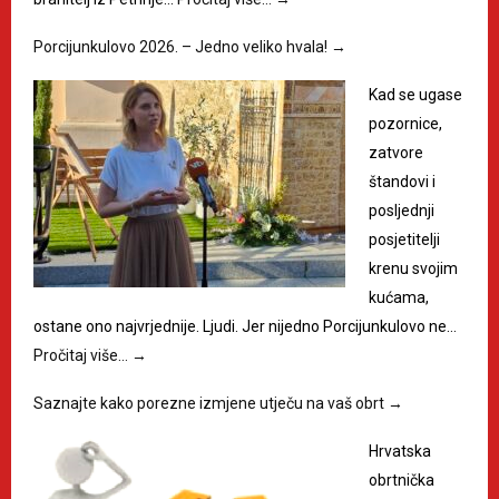
Porcijunkulovo 2026. – Jedno veliko hvala!
→
Kad se ugase
pozornice,
zatvore
štandovi i
posljednji
posjetitelji
krenu svojim
kućama,
ostane ono najvrjednije. Ljudi. Jer nijedno Porcijunkulovo ne…
Pročitaj više…
→
Saznajte kako porezne izmjene utječu na vaš obrt
→
Hrvatska
obrtnička