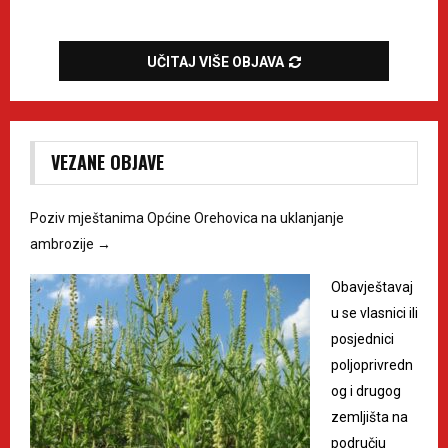
UČITAJ VIŠE OBJAVA
VEZANE OBJAVE
Poziv mještanima Općine Orehovica na uklanjanje
ambrozije
→
Obavještavaj
u se vlasnici ili
posjednici
poljoprivredn
og i drugog
zemljišta na
području