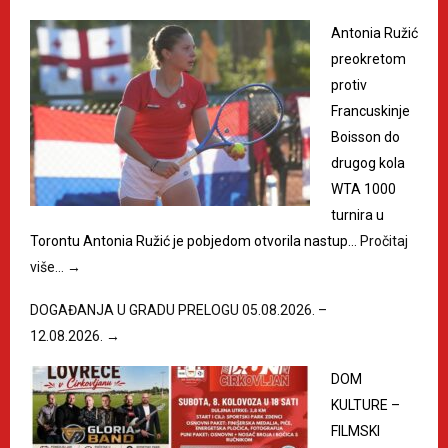
Antonia Ružić
preokretom
protiv
Francuskinje
Boisson do
drugog kola
WTA 1000
turnira u
Torontu Antonia Ružić je pobjedom otvorila nastup…
Pročitaj
više…
→
DOGAĐANJA U GRADU PRELOGU 05.08.2026. –
12.08.2026.
→
DOM
KULTURE –
FILMSKI