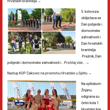
hrvatskih branitelja
→
5. kolovoza
obilježava se
Dan pobjede i
domovinske
zahvalnosti i
Dan hrvatskih
branitelja.
Praznik, Dan
pobjede i domovinske zahvalnosti i…
Pročitaj više…
→
Nastup KOP Čakovec na prvenstvu Hrvatske u Splitu
→
Na splitskom
Žnjanu
odigrana su
četiri kola 1.
Hrvatske lige