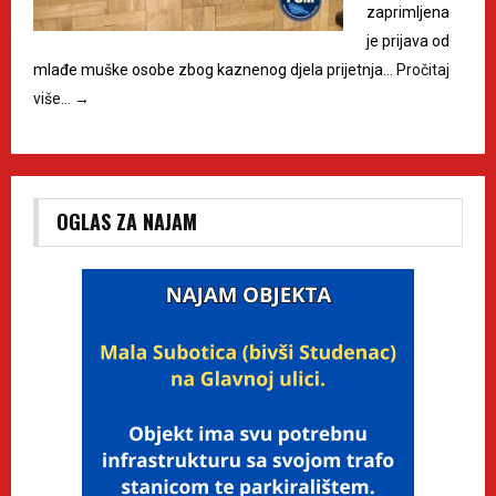
zaprimljena
je prijava od
mlađe muške osobe zbog kaznenog djela prijetnja…
Pročitaj
više…
→
OGLAS ZA NAJAM