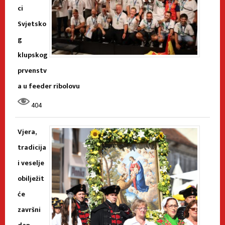
ci
Svjetsko
g
klupskog
prvenstv
a u feeder ribolovu
404
Vjera,
tradicija
i veselje
obilježit
će
završni