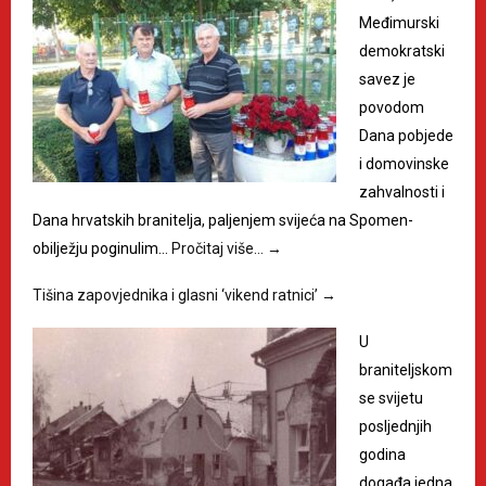
Međimurski
demokratski
savez je
povodom
Dana pobjede
i domovinske
zahvalnosti i
Dana hrvatskih branitelja, paljenjem svijeća na Spomen-
obilježju poginulim…
Pročitaj više…
→
Tišina zapovjednika i glasni ‘vikend ratnici’
→
U
braniteljskom
se svijetu
posljednjih
godina
događa jedna