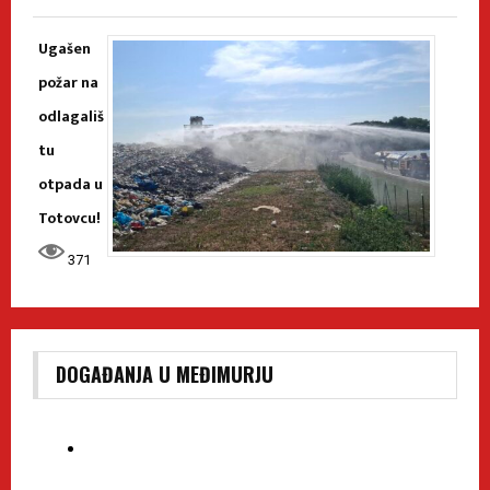
Ugašen
požar na
odlagališ
tu
otpada u
Totovcu!
371
DOGAĐANJA U MEĐIMURJU