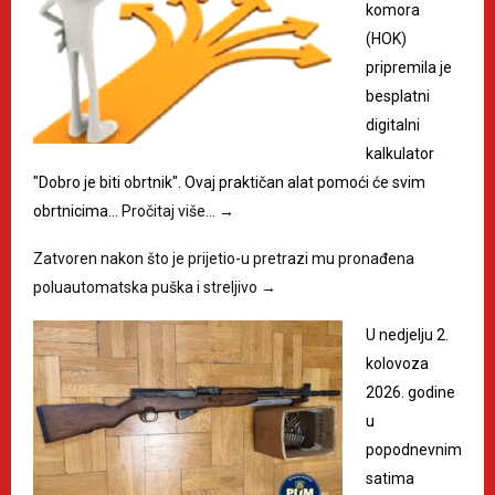
komora
(HOK)
pripremila je
besplatni
digitalni
kalkulator
"Dobro je biti obrtnik". Ovaj praktičan alat pomoći će svim
obrtnicima…
Pročitaj više…
→
Zatvoren nakon što je prijetio-u pretrazi mu pronađena
poluautomatska puška i streljivo
→
U nedjelju 2.
kolovoza
2026. godine
u
popodnevnim
satima