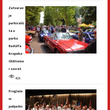
Zatvaran
je
parkirališ
ta u
parku
Rudolfa
Kropeka-
Olditeme
r susret
426
Proglaše
ni
pobjedni