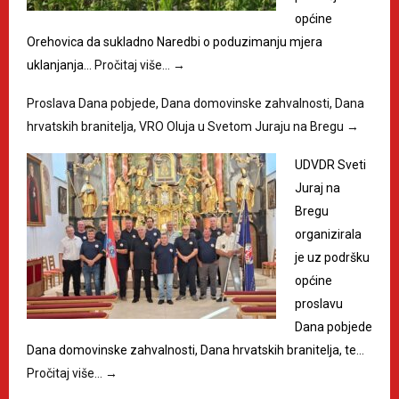
općine
Orehovica da sukladno Naredbi o poduzimanju mjera
uklanjanja…
Pročitaj više…
→
Proslava Dana pobjede, Dana domovinske zahvalnosti, Dana
hrvatskih branitelja, VRO Oluja u Svetom Juraju na Bregu
→
UDVDR Sveti
Juraj na
Bregu
organizirala
je uz podršku
općine
proslavu
Dana pobjede
Dana domovinske zahvalnosti, Dana hrvatskih branitelja, te…
Pročitaj više…
→