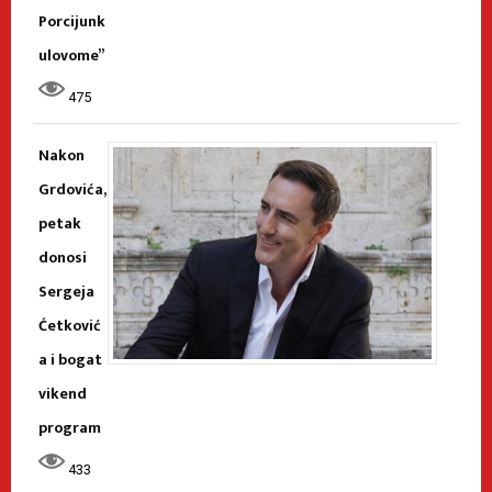
Porcijunk
ulovome”
475
Nakon
Grdovića,
petak
donosi
Sergeja
Ćetković
a i bogat
vikend
program
433