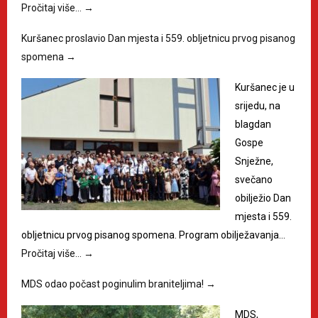
Pročitaj više…
→
Kuršanec proslavio Dan mjesta i 559. obljetnicu prvog pisanog
spomena
→
Kuršanec je u
srijedu, na
blagdan
Gospe
Snježne,
svečano
obilježio Dan
mjesta i 559.
obljetnicu prvog pisanog spomena. Program obilježavanja…
Pročitaj više…
→
MDS odao počast poginulim braniteljima!
→
MDS,