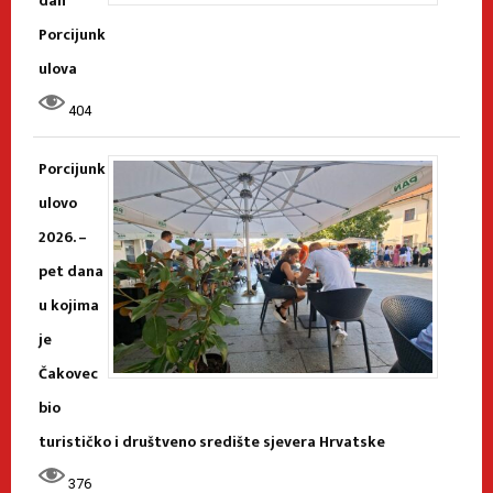
dan
Porcijunk
ulova
404
Porcijunk
ulovo
2026. –
pet dana
u kojima
je
Čakovec
bio
turističko i društveno središte sjevera Hrvatske
376