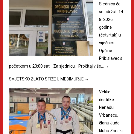
Sjednica će
se održati 14.
8. 2026.
godine
(četvrtak) u
vijećnici
Općine
Pribislavec s
početkom u 20:00 sati. Za sjednicu…
Pročitaj više…
→
SVJETSKO ZLATO STIŽE U MEĐIMURJE
→
Velike
čestitke
Nenadu
Vrbanecu,
članu Judo
kluba Zrinski