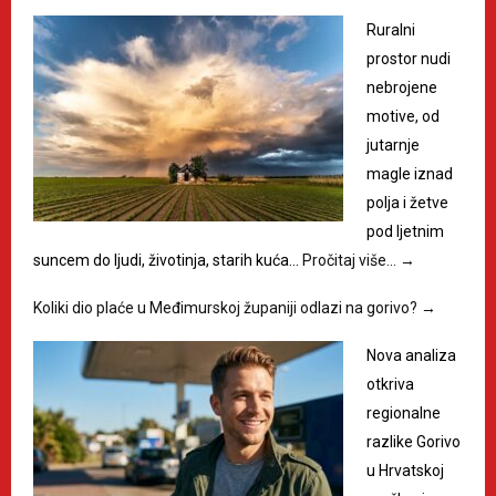
Ruralni
prostor nudi
nebrojene
motive, od
jutarnje
magle iznad
polja i žetve
pod ljetnim
suncem do ljudi, životinja, starih kuća…
Pročitaj više…
→
Koliki dio plaće u Međimurskoj županiji odlazi na gorivo?
→
Nova analiza
otkriva
regionalne
razlike Gorivo
u Hrvatskoj