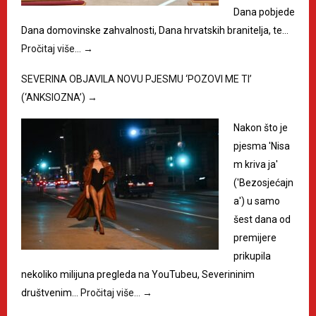
Dana pobjede
Dana domovinske zahvalnosti, Dana hrvatskih branitelja, te…
Pročitaj više…
→
SEVERINA OBJAVILA NOVU PJESMU ‘POZOVI ME TI’
(‘ANKSIOZNA’)
→
Nakon što je
pjesma 'Nisa
m kriva ja'
('Bezosjećajn
a') u samo
šest dana od
premijere
prikupila
nekoliko milijuna pregleda na YouTubeu, Severininim
društvenim…
Pročitaj više…
→