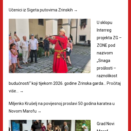
Učenici iz Sigeta putovima Zrinskih
→
U sklopu
Interreg
projekta ZG –
ZONE pod
nazivom
„Snaga
prošlosti –
raznolikost
budućnosti“ koji tijekom 2026. godine Zrinska garda…
Pročitaj
više…
→
Miljenko Krušelj na povijesnoj proslavi 50 godina karatea u
Novom Marofu
→
Grad Novi