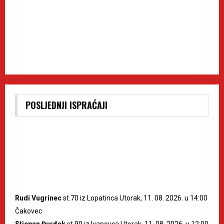
POSLJEDNJI ISPRAĆAJI
Rudi Vugrinec
st.70 iz Lopatinca Utorak, 11. 08. 2026. u 14:00
Čakovec
Stjepan Đurđek
st.90 iz Ivanovca Utorak, 11. 08. 2026. u 12:00