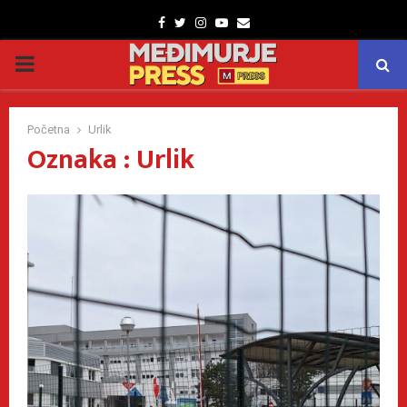
Facebook
Twitter
Instagram
Youtube
Email
PRIMARY
MENU
Početna
Urlik
Oznaka : Urlik