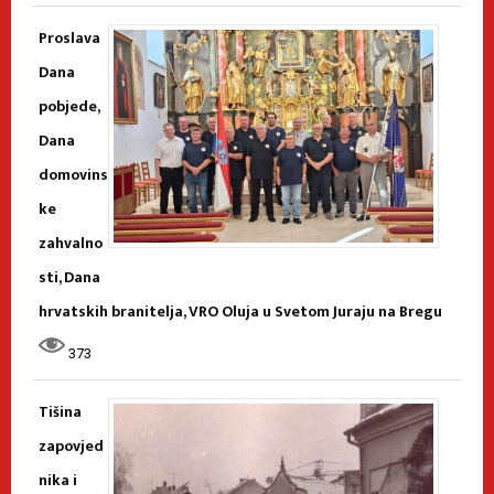
Proslava
Dana
pobjede,
Dana
domovins
ke
zahvalno
sti, Dana
hrvatskih branitelja, VRO Oluja u Svetom Juraju na Bregu
373
Tišina
zapovjed
nika i