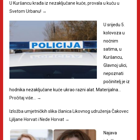
U Kuršancu krađa iz nezaključane kuće, provala u kuću u
Svetom Urbanu!
→
U srijedu 5.
kolovoza u
noćnim
satima, u
Kuršancu,
Glavnoj ulici,
nepoznati
počinitelj je iz
hodnika nezaključane kuće ukrao razni alat. Materijalna…
Pročitaj više…
→
Izložba umjetničkih slika članica Likovnog udruženja Čakovec
Ljiljane Horvat i Nede Horvat
→
Najava