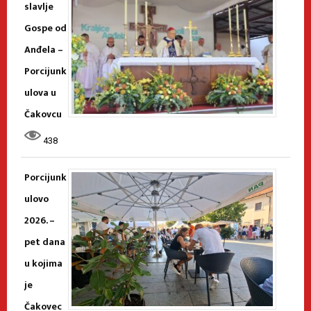
slavlje
Gospe od
Anđela –
Porcijunk
ulova u
Čakovcu
438
Porcijunk
ulovo
2026. –
pet dana
u kojima
je
Čakovec