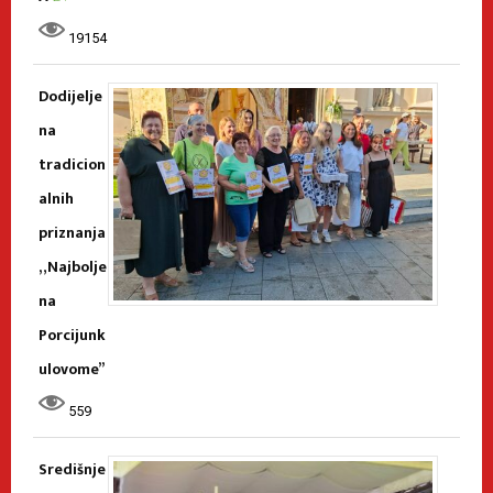
19154
Dodijelje
na
tradicion
alnih
priznanja
„Najbolje
na
Porcijunk
ulovome”
559
Središnje