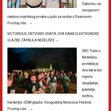
Čakovec, na
osvojenom
naslovu svjetskog prvaka u judu za osobe s Downovim…
Pročitaj više…
→
NOTORIOUS ZATVORIO VRATA: DVA DANA ELEKTRONIČKE
GLAZBE ZAPALILA NEDELIŠĆE
→
SRC Trate u
Nedelišću
protekla je
dva dana bio
mjesto
okupljanja
ljubitelja
techno,
hardstyle i EDM glazbe. Ovogodišnji Notorious Festival…
Pročitaj više…
→