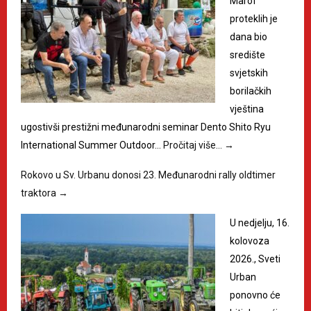
Marof
proteklih je
dana bio
središte
svjetskih
borilačkih
vještina
ugostivši prestižni međunarodni seminar Dento Shito Ryu
International Summer Outdoor…
Pročitaj više…
→
Rokovo u Sv. Urbanu donosi 23. Međunarodni rally oldtimer
traktora
→
U nedjelju, 16.
kolovoza
2026., Sveti
Urban
ponovno će