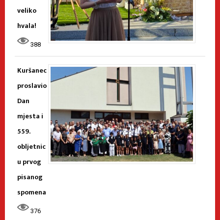
veliko
hvala!
388
Kuršanec
proslavio
Dan
mjesta i
559.
obljetnic
u prvog
pisanog
spomena
376