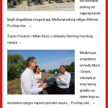
biti domaćin
jednog od
najprepoznat
ljivijih događanja ovoga kraja, Međunarodnog rallyja oldtimer…
Pročitaj više…
→
Župan Posavec i Milan Rezo u obilasku Glavnog murskog
nasipa
→
Međimurje,
smješteno
između Mure
i Drave,
oduvijek je
svoj razvoj
gradilo uz
rijeke koje su
istodobno njegov najveći prirodni resurs,…
Pročitaj više…
→