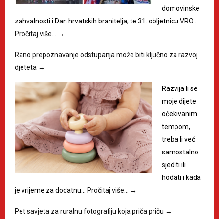
domovinske
zahvalnosti i Dan hrvatskih branitelja, te 31. obljetnicu VRO…
Pročitaj više…
→
Rano prepoznavanje odstupanja može biti ključno za razvoj
djeteta
→
Razvija li se
moje dijete
očekivanim
tempom,
treba li već
samostalno
sjediti ili
hodati i kada
je vrijeme za dodatnu…
Pročitaj više…
→
Pet savjeta za ruralnu fotografiju koja priča priču
→