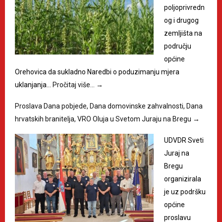
poljoprivredn
og i drugog
zemljišta na
području
općine
Orehovica da sukladno Naredbi o poduzimanju mjera
uklanjanja…
Pročitaj više…
→
Proslava Dana pobjede, Dana domovinske zahvalnosti, Dana
hrvatskih branitelja, VRO Oluja u Svetom Juraju na Bregu
→
UDVDR Sveti
Juraj na
Bregu
organizirala
je uz podršku
općine
proslavu