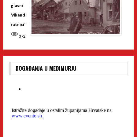
glasni
‘vikend
ratnici’
372
DOGAĐANJA U MEĐIMURJU