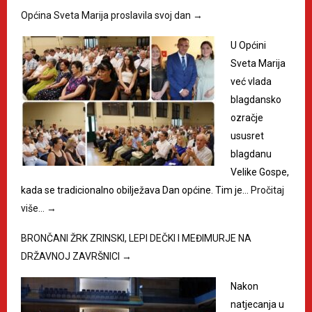
Općina Sveta Marija proslavila svoj dan
→
U Općini
Sveta Marija
već vlada
blagdansko
ozračje
ususret
blagdanu
Velike Gospe,
kada se tradicionalno obilježava Dan općine. Tim je…
Pročitaj
više…
→
BRONČANI ŽRK ZRINSKI, LEPI DEČKI I MEĐIMURJE NA
DRŽAVNOJ ZAVRŠNICI
→
Nakon
natjecanja u