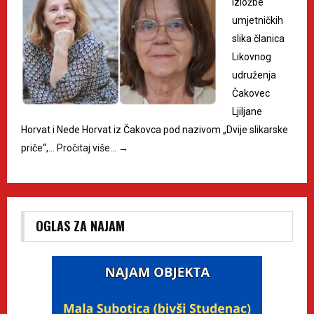
izložbe
umjetničkih
slika članica
Likovnog
udruženja
Čakovec
Ljiljane
Horvat i Nede Horvat iz Čakovca pod nazivom „Dvije slikarske
priče“,…
Pročitaj više…
→
OGLAS ZA NAJAM