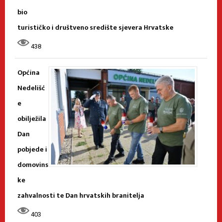
bio
turističko i društveno središte sjevera Hrvatske
438
Općina
Nedelišć
e
obilježila
Dan
pobjede i
domovins
ke
zahvalnosti te Dan hrvatskih branitelja
403