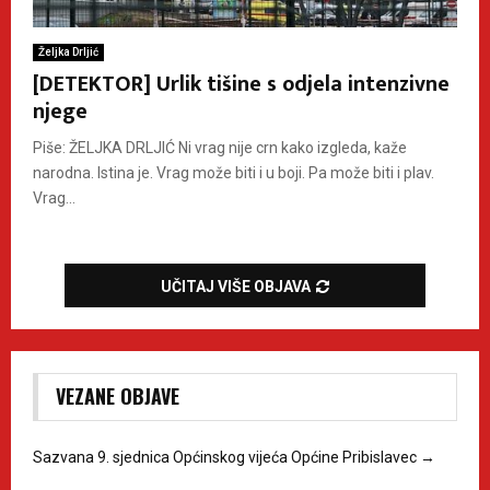
Željka Drljić
[DETEKTOR] Urlik tišine s odjela intenzivne
njege
Piše: ŽELJKA DRLJIĆ Ni vrag nije crn kako izgleda, kaže
narodna. Istina je. Vrag može biti i u boji. Pa može biti i plav.
Vrag...
UČITAJ VIŠE OBJAVA
VEZANE OBJAVE
Sazvana 9. sjednica Općinskog vijeća Općine Pribislavec
→