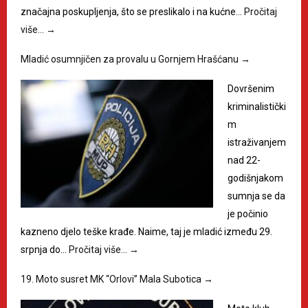
značajna poskupljenja, što se preslikalo i na kućne…
Pročitaj
više…
→
Mladić osumnjičen za provalu u Gornjem Hrašćanu
→
Dovršenim
kriminalistički
m
istraživanjem
nad 22-
godišnjakom
sumnja se da
je počinio
kazneno djelo teške krađe. Naime, taj je mladić između 29.
srpnja do…
Pročitaj više…
→
19. Moto susret MK “Orlovi” Mala Subotica
→