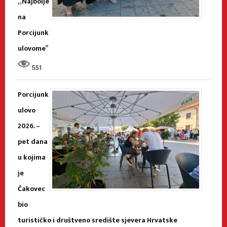
„Najbolje
na
Porcijunk
ulovome”
551
Porcijunk
ulovo
2026. –
pet dana
u kojima
je
Čakovec
bio
turističko i društveno središte sjevera Hrvatske