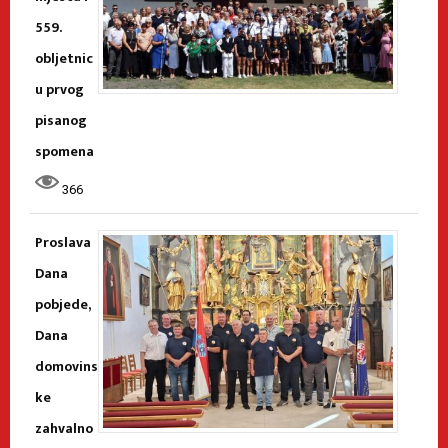
559.
obljetnic
u prvog
pisanog
spomena
366
Proslava
Dana
pobjede,
Dana
domovins
ke
zahvalno