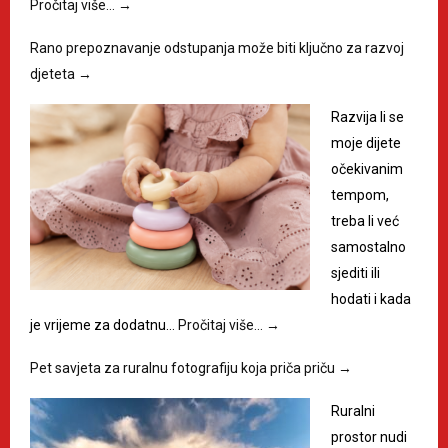
Pročitaj više…
→
Rano prepoznavanje odstupanja može biti ključno za razvoj
djeteta
→
Razvija li se
moje dijete
očekivanim
tempom,
treba li već
samostalno
sjediti ili
hodati i kada
je vrijeme za dodatnu…
Pročitaj više…
→
Pet savjeta za ruralnu fotografiju koja priča priču
→
Ruralni
prostor nudi