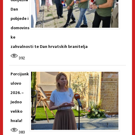
Dan
pobjede i
domovins
ke
zahvalnosti te Dan hrvatskih branitelja
392
Porcijunk
ulovo
2026. –
Jedno
veliko
hvala!
383