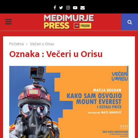
Facebook
Twitter
Instagram
Youtube
Email
PRIMARY
MENU
Početna
Večeri u Orisu
Oznaka : Večeri u Orisu