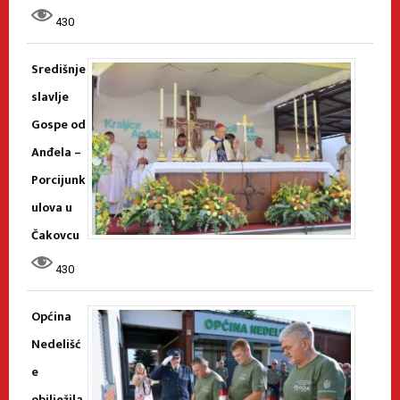
430
Središnje
slavlje
Gospe od
Anđela –
Porcijunk
ulova u
Čakovcu
430
Općina
Nedelišć
e
obilježila