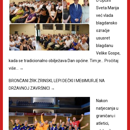
U Općini
Sveta Marija
već vlada
blagdansko
ozračje
ususret
blagdanu
Velike Gospe,
kada se tradicionalno obilježava Dan općine. Tim je…
Pročitaj
više…
→
BRONČANI ŽRK ZRINSKI, LEPI DEČKI I MEĐIMURJE NA
DRŽAVNOJ ZAVRŠNICI
→
Nakon
natjecanja u
graničaru i
atletici,