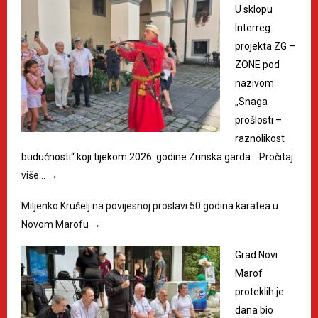
U sklopu
Interreg
projekta ZG –
ZONE pod
nazivom
„Snaga
prošlosti –
raznolikost
budućnosti“ koji tijekom 2026. godine Zrinska garda…
Pročitaj
više…
→
Miljenko Krušelj na povijesnoj proslavi 50 godina karatea u
Novom Marofu
→
Grad Novi
Marof
proteklih je
dana bio