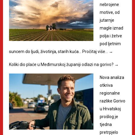
nebrojene
motive, od
jutarnje
magle iznad
polja i žetve
pod ljetnim
suncem do ljudi, životinja, starih kuća…
Pročitaj više…
→
Koliki dio plaće u Međimurskoj županiji odlazi na gorivo?
→
Nova analiza
otkriva
regionalne
razlike Gorivo
u Hrvatskoj
prošlog je
tjedna
pretrpjelo