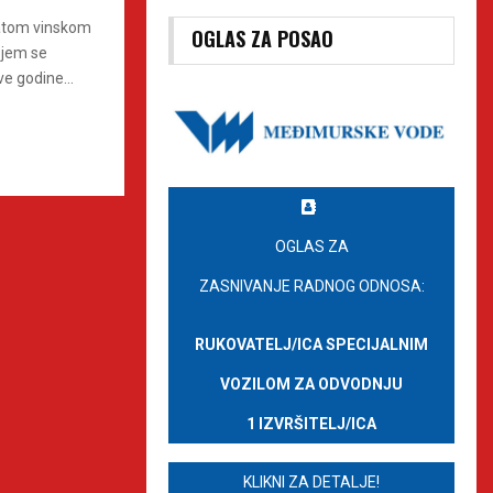
gatom vinskom
OGLAS ZA POSAO
ojem se
e godine...
OGLAS ZA
ZASNIVANJE RADNOG ODNOSA:
RUKOVATELJ/ICA SPECIJALNIM
VOZILOM ZA ODVODNJU
1 IZVRŠITELJ/ICA
KLIKNI ZA DETALJE!