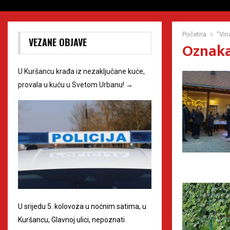
Početna
"Vin
VEZANE OBJAVE
Oznaka 
U Kuršancu krađa iz nezaključane kuće,
provala u kuću u Svetom Urbanu!
→
U srijedu 5. kolovoza u noćnim satima, u
Kuršancu, Glavnoj ulici, nepoznati