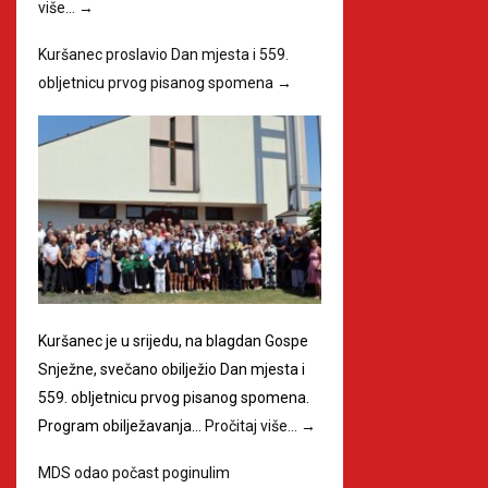
više…
→
Kuršanec proslavio Dan mjesta i 559.
obljetnicu prvog pisanog spomena
→
Kuršanec je u srijedu, na blagdan Gospe
Snježne, svečano obilježio Dan mjesta i
559. obljetnicu prvog pisanog spomena.
Program obilježavanja…
Pročitaj više…
→
MDS odao počast poginulim