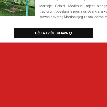
Martinje u Selnici u Međimurju, mjestu s bo
tradicijom, posebna je proslava. Ovaj kraj u k
štovanje svetog Martina njeguje stoljećima ov
UČITAJ VIŠE OBJAVA