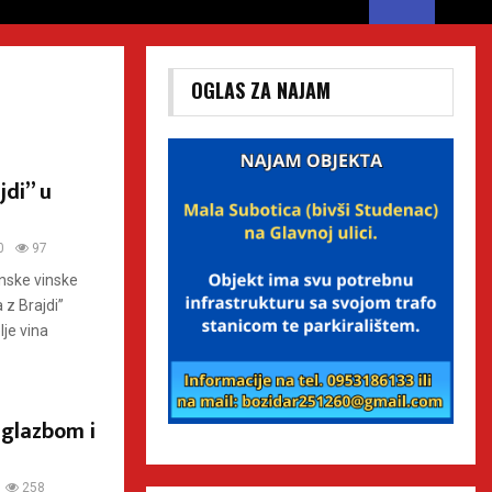
OGLAS ZA NAJAM
jdi” u
0
97
unske vinske
 z Brajdi”
lje vina
 glazbom i
258