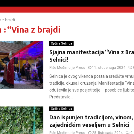
a z brajdi
: “Vina z brajdi
Općina Selnica
Sjajna manifestacija “Vina z Bra
Selnici!
Piše
Međimurje Press
11. studenoga 2024
Selnica je ovog vikenda postala središte vrh
tradicije, okusa i druženja! Manifestacija “Vina
oduševila je sve posjetitelje – posebice ljubite
Predstavilo...
Općina Selnica
Dan ispunjen tradicijom, vinom,
zajedničkim veseljem u Selnici
Piše
Međimurje Press
28. listopada 2024
0