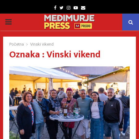
Facebook
Twitter
Instagram
Youtube
Email
PRIMARY
MENU
Početna
Vinski vikend
Oznaka : Vinski vikend