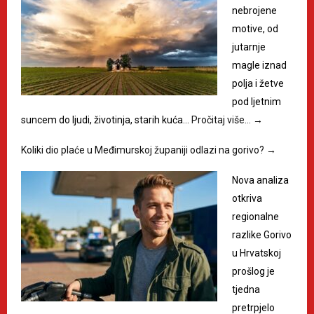
nebrojene
motive, od
jutarnje
magle iznad
polja i žetve
pod ljetnim
suncem do ljudi, životinja, starih kuća…
Pročitaj više…
→
Koliki dio plaće u Međimurskoj županiji odlazi na gorivo?
→
Nova analiza
otkriva
regionalne
razlike Gorivo
u Hrvatskoj
prošlog je
tjedna
pretrpjelo