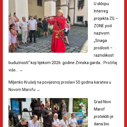
U sklopu
Interreg
projekta ZG –
ZONE pod
nazivom
„Snaga
prošlosti –
raznolikost
budućnosti“ koji tijekom 2026. godine Zrinska garda…
Pročitaj
više…
→
Miljenko Krušelj na povijesnoj proslavi 50 godina karatea u
Novom Marofu
→
Grad Novi
Marof
proteklih je
dana bio