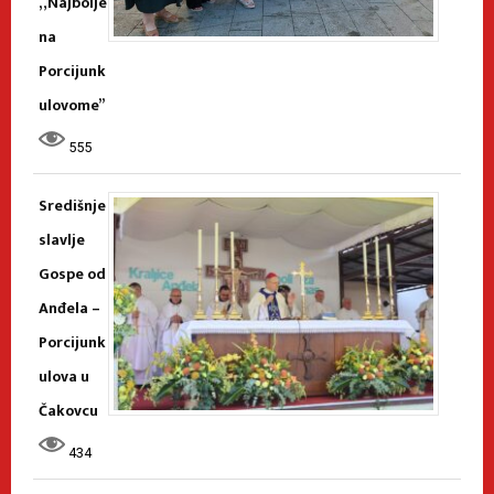
„Najbolje
na
Porcijunk
ulovome”
555
Središnje
slavlje
Gospe od
Anđela –
Porcijunk
ulova u
Čakovcu
434