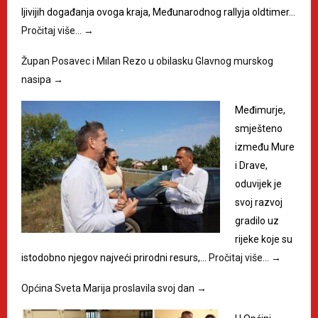
ljivijih događanja ovoga kraja, Međunarodnog rallyja oldtimer…
Pročitaj više…
→
Župan Posavec i Milan Rezo u obilasku Glavnog murskog
nasipa
→
Međimurje,
smješteno
između Mure
i Drave,
oduvijek je
svoj razvoj
gradilo uz
rijeke koje su
istodobno njegov najveći prirodni resurs,…
Pročitaj više…
→
Općina Sveta Marija proslavila svoj dan
→