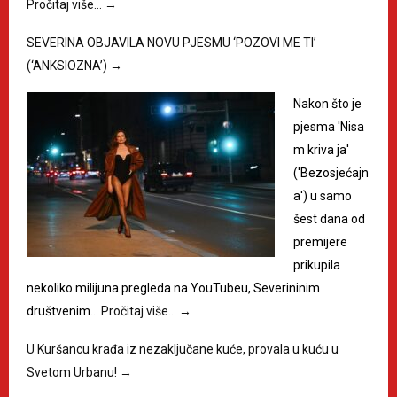
Pročitaj više…
→
SEVERINA OBJAVILA NOVU PJESMU ‘POZOVI ME TI’
(‘ANKSIOZNA’)
→
Nakon što je
pjesma 'Nisa
m kriva ja'
('Bezosjećajn
a') u samo
šest dana od
premijere
prikupila
nekoliko milijuna pregleda na YouTubeu, Severininim
društvenim…
Pročitaj više…
→
U Kuršancu krađa iz nezaključane kuće, provala u kuću u
Svetom Urbanu!
→