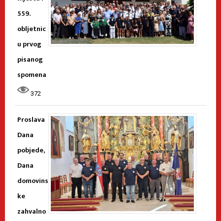
559.
obljetnic
u prvog
pisanog
spomena
372
Proslava
Dana
pobjede,
Dana
domovins
ke
zahvalno