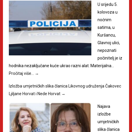
U srijedu 5.
kolovoza u
noćnim
satima, u
Kuršancu,
Glavnoj ulici,
nepoznati
počinitelj je iz
hodnika nezaključane kuće ukrao razni alat. Materijalna…
Pročitaj više…
→
Izložba umjetničkih slika članica Likovnog udruženja Čakovec
Ljiljane Horvat i Nede Horvat
→
Najava
izložbe
umjetničkih
slika članica