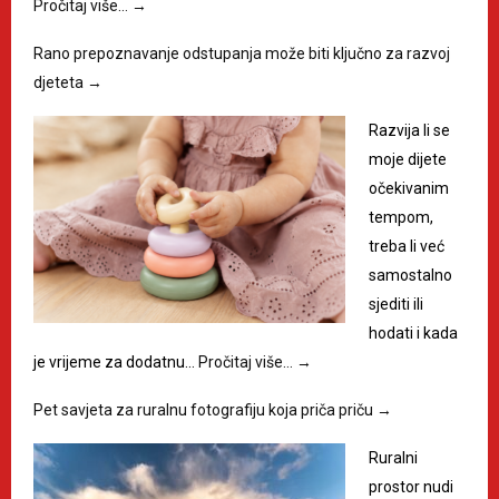
Pročitaj više…
→
Rano prepoznavanje odstupanja može biti ključno za razvoj
djeteta
→
Razvija li se
moje dijete
očekivanim
tempom,
treba li već
samostalno
sjediti ili
hodati i kada
je vrijeme za dodatnu…
Pročitaj više…
→
Pet savjeta za ruralnu fotografiju koja priča priču
→
Ruralni
prostor nudi