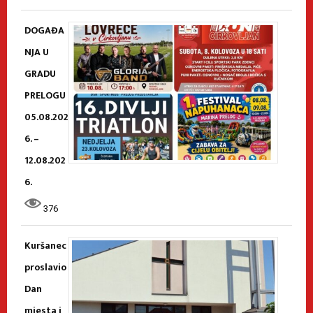
DOGAĐA
NJA U
GRADU
PRELOGU
05.08.202
6. –
12.08.202
6.
376
Kuršanec
proslavio
Dan
mjesta i