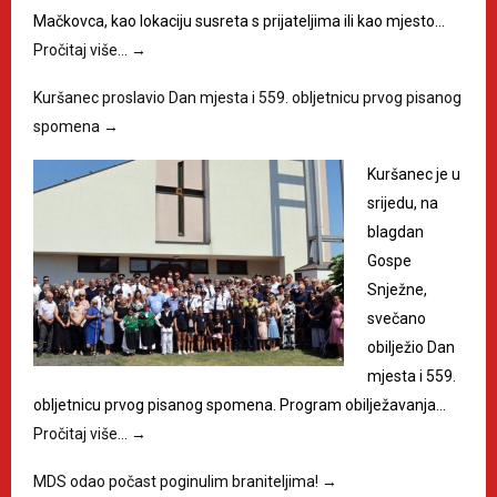
Mačkovca, kao lokaciju susreta s prijateljima ili kao mjesto…
Pročitaj više…
→
Kuršanec proslavio Dan mjesta i 559. obljetnicu prvog pisanog
spomena
→
Kuršanec je u
srijedu, na
blagdan
Gospe
Snježne,
svečano
obilježio Dan
mjesta i 559.
obljetnicu prvog pisanog spomena. Program obilježavanja…
Pročitaj više…
→
MDS odao počast poginulim braniteljima!
→