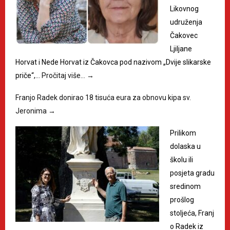
Likovnog
udruženja
Čakovec
Ljiljane
Horvat i Nede Horvat iz Čakovca pod nazivom „Dvije slikarske
priče“,…
Pročitaj više…
→
Franjo Radek donirao 18 tisuća eura za obnovu kipa sv.
Jeronima
→
Prilikom
dolaska u
školu ili
posjeta gradu
sredinom
prošlog
stoljeća, Franj
o Radek iz