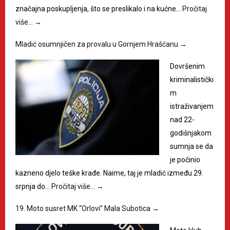
značajna poskupljenja, što se preslikalo i na kućne…
Pročitaj
više…
→
Mladić osumnjičen za provalu u Gornjem Hrašćanu
→
Dovršenim
kriminalistički
m
istraživanjem
nad 22-
godišnjakom
sumnja se da
je počinio
kazneno djelo teške krađe. Naime, taj je mladić između 29.
srpnja do…
Pročitaj više…
→
19. Moto susret MK “Orlovi” Mala Subotica
→