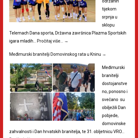
održanih
tijekom
srpnja u
sklopu
Telemach Dana sporta, Državna završnica Plazma Sportskih
igara mladih…
Pročitaj više…
→
Međimurski branitelji Domovinskog rata u Kninu
→
Međimurski
branitelji
dostojanstve
no, ponosno i
svečano su
obilježili Dan
pobjede,
domovinske
zahvalnosti i Dan hrvatskih branitelja, te 31. obljetnicu VRO…