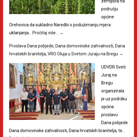
zemljišta na
području
općine
Orehovica da sukladno Naredbi o poduzimanju mjera
uklanjanja…
Pročitaj više…
→
Proslava Dana pobjede, Dana domovinske zahvalnosti, Dana
hrvatskih branitelja, VRO Oluja u Svetom Juraju na Bregu
→
UDVDR Sveti
Juraj na
Bregu
organizirala
je uz podršku
općine
proslavu
Dana pobjede
Dana domovinske zahvalnosti, Dana hrvatskih branitelja, te…