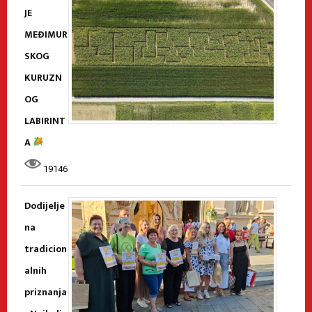
JE
MEĐIMUR
SKOG
KURUZN
OG
LABIRINT
A
19146
Dodijelje
na
tradicion
alnih
priznanja