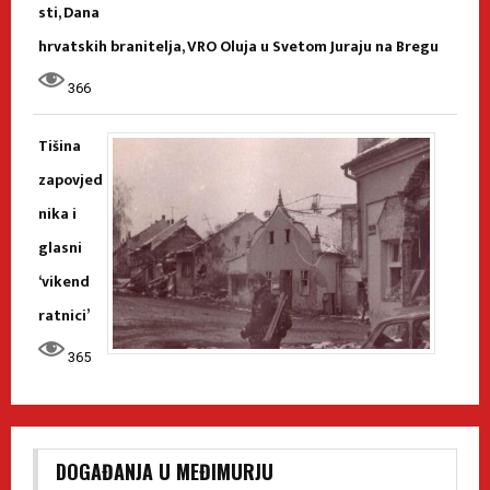
sti, Dana
hrvatskih branitelja, VRO Oluja u Svetom Juraju na Bregu
366
Tišina
zapovjed
nika i
glasni
‘vikend
ratnici’
365
DOGAĐANJA U MEĐIMURJU