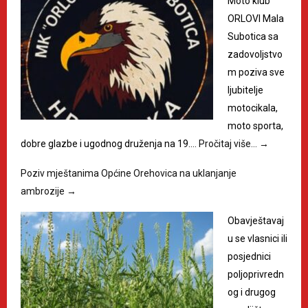
Moto klub
ORLOVI Mala
Subotica sa
zadovoljstvo
m poziva sve
ljubitelje
motocikala,
moto sporta,
dobre glazbe i ugodnog druženja na 19.…
Pročitaj više…
→
Poziv mještanima Općine Orehovica na uklanjanje
ambrozije
→
Obavještavaj
u se vlasnici ili
posjednici
poljoprivredn
og i drugog