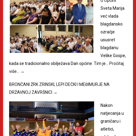
U Općini
Sveta Marija
već vlada
blagdansko
ozračje
ususret
blagdanu
Velike Gospe,
kada se tradicionalno obilježava Dan općine. Tim je…
Pročitaj
više…
→
BRONČANI ŽRK ZRINSKI, LEPI DEČKI I MEĐIMURJE NA
DRŽAVNOJ ZAVRŠNICI
→
Nakon
natjecanja u
graničaru i
atletici,