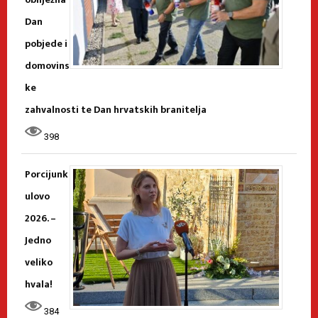
Dan
pobjede i
domovins
ke
zahvalnosti te Dan hrvatskih branitelja
398
Porcijunk
ulovo
2026. –
Jedno
veliko
hvala!
384