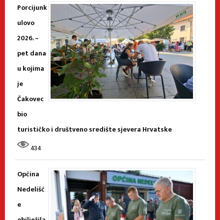
Porcijunk
ulovo
2026. –
pet dana
u kojima
je
Čakovec
bio
turističko i društveno središte sjevera Hrvatske
434
Općina
Nedelišć
e
obilježila