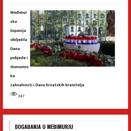
Međimur
ska
županija
obilježila
Dana
pobjede i
domovins
ke
zahvalnosti i Dana hrvatskih branitelja
347
DOGAĐANJA U MEĐIMURJU