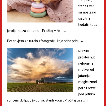
treba li već
samostalno
sjediti ili
hodati i kada
je vrijeme za dodatnu…
Pročitaj više…
→
Pet savjeta za ruralnu fotografiju koja priča priču
→
Ruralni
prostor nudi
nebrojene
motive, od
jutarnje
magle iznad
polja i žetve
pod ljetnim
suncem do ljudi, životinja, starih kuća…
Pročitaj više…
→