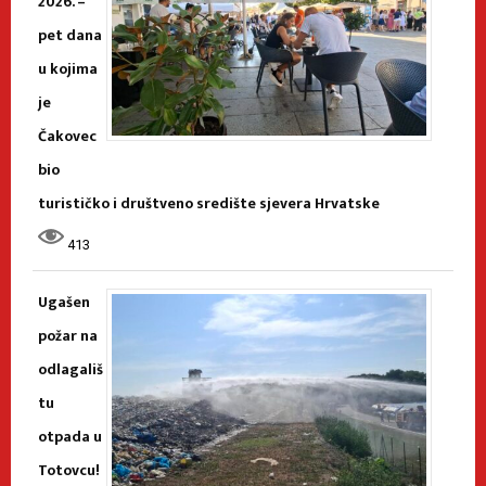
2026. –
pet dana
u kojima
je
Čakovec
bio
turističko i društveno središte sjevera Hrvatske
413
Ugašen
požar na
odlagališ
tu
otpada u
Totovcu!