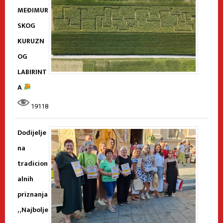
MEĐIMUR
SKOG
KURUZN
OG
LABIRINT
A
19118
Dodijelje
na
tradicion
alnih
priznanja
„Najbolje