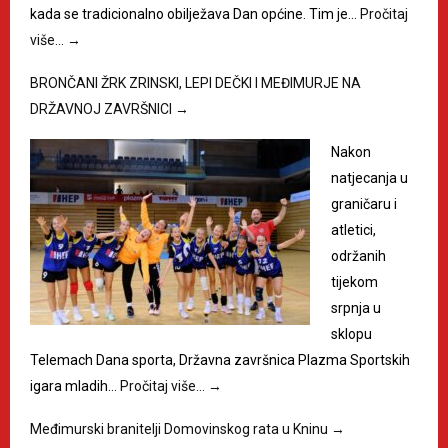
kada se tradicionalno obilježava Dan općine. Tim je…
Pročitaj
više…
→
BRONČANI ŽRK ZRINSKI, LEPI DEČKI I MEĐIMURJE NA
DRŽAVNOJ ZAVRŠNICI
→
Nakon
natjecanja u
graničaru i
atletici,
održanih
tijekom
srpnja u
sklopu
Telemach Dana sporta, Državna završnica Plazma Sportskih
igara mladih…
Pročitaj više…
→
Međimurski branitelji Domovinskog rata u Kninu
→