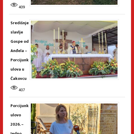
409
Središnje
slavlje
Gospe od
Anđela –
Porcijunk
ulova u
Čakovcu
407
Porcijunk
ulovo
2026. –
Jedno