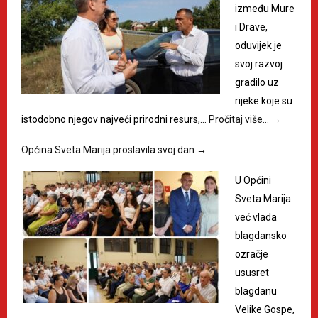
između Mure
i Drave,
oduvijek je
svoj razvoj
gradilo uz
rijeke koje su
istodobno njegov najveći prirodni resurs,…
Pročitaj više…
→
Općina Sveta Marija proslavila svoj dan
→
U Općini
Sveta Marija
već vlada
blagdansko
ozračje
ususret
blagdanu
Velike Gospe,