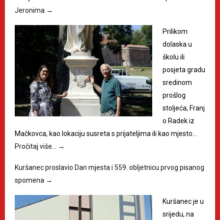
Jeronima
→
Prilikom
dolaska u
školu ili
posjeta gradu
sredinom
prošlog
stoljeća, Franj
o Radek iz
Mačkovca, kao lokaciju susreta s prijateljima ili kao mjesto…
Pročitaj više…
→
Kuršanec proslavio Dan mjesta i 559. obljetnicu prvog pisanog
spomena
→
Kuršanec je u
srijedu, na