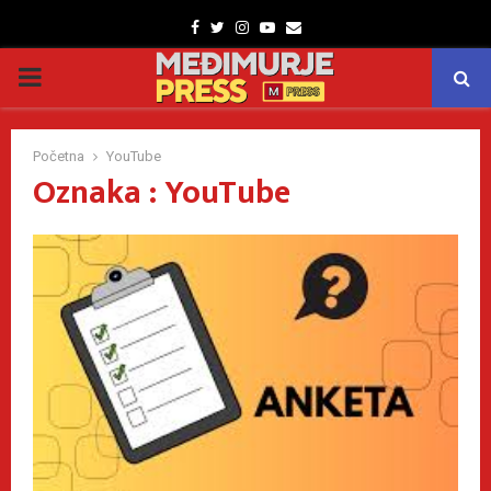
Facebook
Twitter
Instagram
Youtube
Email
PRIMARY
MENU
Početna
YouTube
Oznaka : YouTube