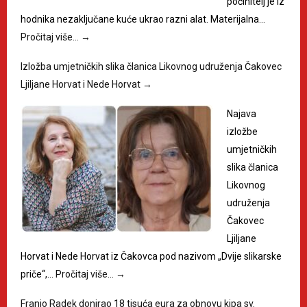
počinitelj je iz
hodnika nezaključane kuće ukrao razni alat. Materijalna…
Pročitaj više…
→
Izložba umjetničkih slika članica Likovnog udruženja Čakovec
Ljiljane Horvat i Nede Horvat
→
Najava
izložbe
umjetničkih
slika članica
Likovnog
udruženja
Čakovec
Ljiljane
Horvat i Nede Horvat iz Čakovca pod nazivom „Dvije slikarske
priče“,…
Pročitaj više…
→
Franjo Radek donirao 18 tisuća eura za obnovu kipa sv.