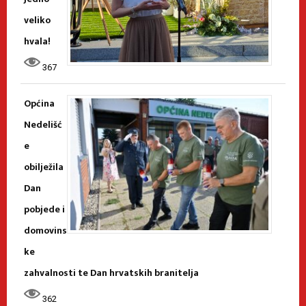
veliko
hvala!
367
Općina
Nedelišć
e
obilježila
Dan
pobjede i
domovins
ke
zahvalnosti te Dan hrvatskih branitelja
362