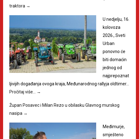
traktora
→
U nedjelju, 16.
kolovoza
2026., Sveti
Urban
ponovno će
biti domaćin
jednog od
najprepoznat
ljivijih događanja ovoga kraja, Međunarodnog rallyja oldtimer…
Pročitaj više…
→
Župan Posavec i Milan Rezo u obilasku Glavnog murskog
nasipa
→
Međimurje,
smješteno