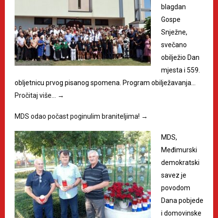
blagdan
Gospe
Snježne,
svečano
obilježio Dan
mjesta i 559.
obljetnicu prvog pisanog spomena. Program obilježavanja…
Pročitaj više…
→
MDS odao počast poginulim braniteljima!
→
MDS,
Međimurski
demokratski
savez je
povodom
Dana pobjede
i domovinske