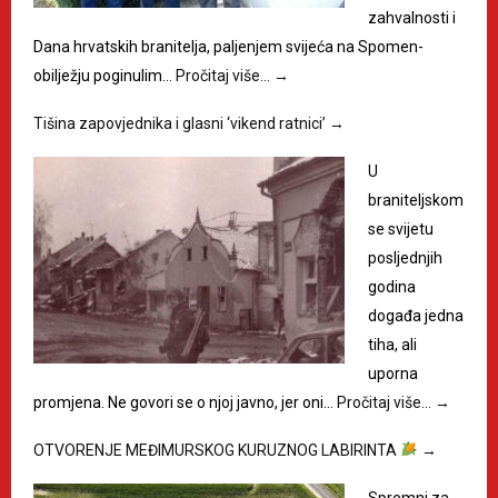
zahvalnosti i
Dana hrvatskih branitelja, paljenjem svijeća na Spomen-
obilježju poginulim…
Pročitaj više…
→
Tišina zapovjednika i glasni ‘vikend ratnici’
→
U
braniteljskom
se svijetu
posljednjih
godina
događa jedna
tiha, ali
uporna
promjena. Ne govori se o njoj javno, jer oni…
Pročitaj više…
→
OTVORENJE MEĐIMURSKOG KURUZNOG LABIRINTA
→
Spremni za