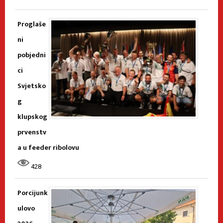
Proglaše
ni
pobjedni
ci
Svjetsko
g
klupskog
prvenstv
a u feeder ribolovu
428
Porcijunk
ulovo