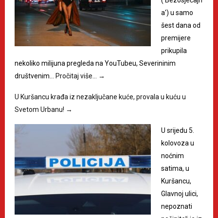
a') u samo
šest dana od
premijere
prikupila
nekoliko milijuna pregleda na YouTubeu, Severininim
društvenim…
Pročitaj više…
→
U Kuršancu krađa iz nezaključane kuće, provala u kuću u
Svetom Urbanu!
→
U srijedu 5.
kolovoza u
noćnim
satima, u
Kuršancu,
Glavnoj ulici,
nepoznati