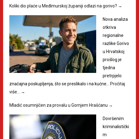
Koliki dio plaće u Međimurskoj županiji odlazi na gorivo?
→
Nova analiza
otkriva
regionalne
razlike Gorivo
u Hrvatskoj
prošlog je
tjedna
pretrpjelo
značajna poskupljenja, što se preslikalo i na kućne…
Pročitaj
više…
→
Mladić osumnjičen za provalu u Gornjem Hrašćanu
→
Dovršenim
kriminalistički
m