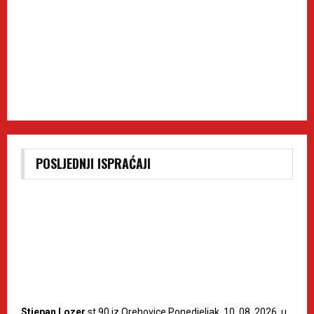
POSLJEDNJI ISPRAĆAJI
Stjepan Lozer
st.90 iz Orehovice Ponedjeljak, 10. 08. 2026. u