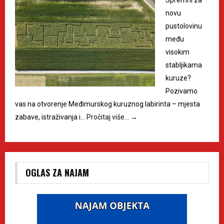
novu
pustolovinu
među
visokim
stabljikama
kuruze?
Pozivamo
vas na otvorenje Međimurskog kuruznog labirinta – mjesta
zabave, istraživanja i…
Pročitaj više…
→
OGLAS ZA NAJAM