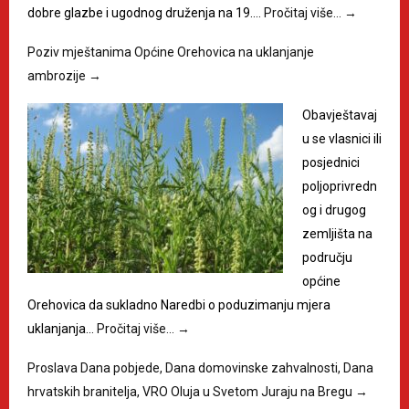
dobre glazbe i ugodnog druženja na 19.…
Pročitaj više…
→
Poziv mještanima Općine Orehovica na uklanjanje
ambrozije
→
Obavještavaj
u se vlasnici ili
posjednici
poljoprivredn
og i drugog
zemljišta na
području
općine
Orehovica da sukladno Naredbi o poduzimanju mjera
uklanjanja…
Pročitaj više…
→
Proslava Dana pobjede, Dana domovinske zahvalnosti, Dana
hrvatskih branitelja, VRO Oluja u Svetom Juraju na Bregu
→