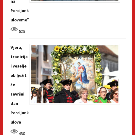
na
Porcijunk
ulovome”
525
Vjera,
tradicija
i veselje
obilježit
će
završni
dan
Porcijunk
ulova
430