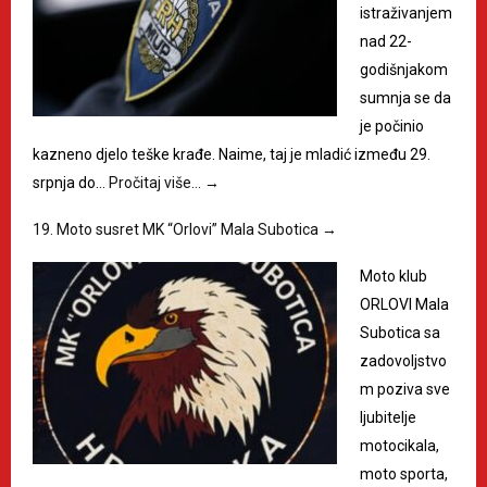
istraživanjem
nad 22-
godišnjakom
sumnja se da
je počinio
kazneno djelo teške krađe. Naime, taj je mladić između 29.
srpnja do…
Pročitaj više…
→
19. Moto susret MK “Orlovi” Mala Subotica
→
Moto klub
ORLOVI Mala
Subotica sa
zadovoljstvo
m poziva sve
ljubitelje
motocikala,
moto sporta,