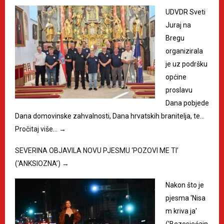
UDVDR Sveti
Juraj na
Bregu
organizirala
je uz podršku
općine
proslavu
Dana pobjede
Dana domovinske zahvalnosti, Dana hrvatskih branitelja, te…
Pročitaj više…
→
SEVERINA OBJAVILA NOVU PJESMU ‘POZOVI ME TI’
(‘ANKSIOZNA’)
→
Nakon što je
pjesma 'Nisa
m kriva ja'
('Bezosjećajn