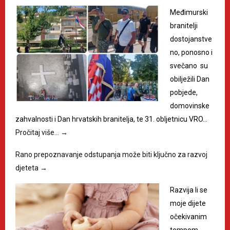
Međimurski
branitelji
dostojanstve
no, ponosno i
svečano su
obilježili Dan
pobjede,
domovinske
zahvalnosti i Dan hrvatskih branitelja, te 31. obljetnicu VRO…
Pročitaj više…
→
Rano prepoznavanje odstupanja može biti ključno za razvoj
djeteta
→
Razvija li se
moje dijete
očekivanim
tempom,