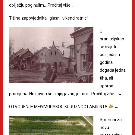
obilježju poginulim…
Pročitaj više…
→
Tišina zapovjednika i glasni ‘vikend ratnici’
→
U
braniteljskom
se svijetu
posljednjih
godina
događa jedna
tiha, ali
uporna
promjena. Ne govori se o njoj javno, jer oni…
Pročitaj više…
→
OTVORENJE MEĐIMURSKOG KURUZNOG LABIRINTA
→
Spremni za
novu