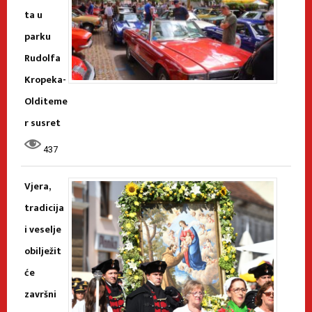
ta u
parku
Rudolfa
Kropeka-
Olditeme
r susret
437
Vjera,
tradicija
i veselje
obilježit
će
završni