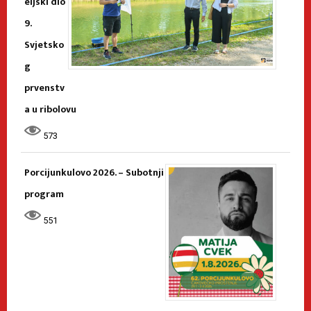
eljski dio
9.
Svjetsko
g
prvenstv
a u ribolovu
573
Porcijunkulovo 2026. – Subotnji
program
551