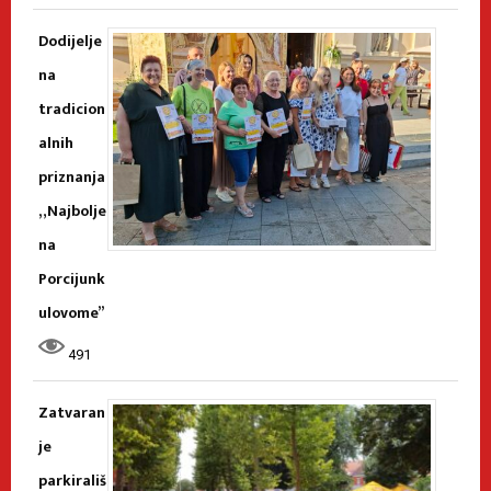
Dodijelje
na
tradicion
alnih
priznanja
„Najbolje
na
Porcijunk
ulovome”
491
Zatvaran
je
parkirališ