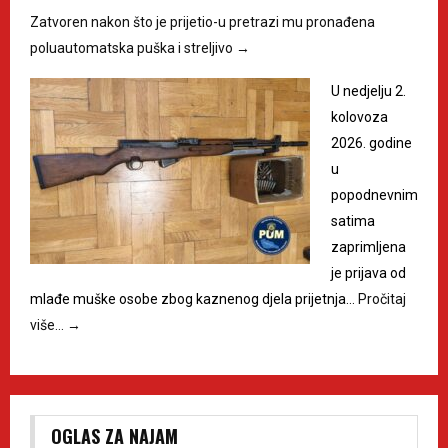
Zatvoren nakon što je prijetio-u pretrazi mu pronađena
poluautomatska puška i streljivo
→
U nedjelju 2.
kolovoza
2026. godine
u
popodnevnim
satima
zaprimljena
je prijava od
mlađe muške osobe zbog kaznenog djela prijetnja…
Pročitaj
više…
→
OGLAS ZA NAJAM