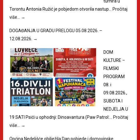
turnira u
Torontu Antonia Ružić je pobjedom otvorila nastup…
Pročitaj
više…
→
DOGAĐANJA U GRADU PRELOGU 05.08.2026. –
12.08.2026.
→
DOM
KULTURE –
FILMSKI
PROGRAM
08. i
09.08.2026.,
SUBOTA I
NEDJELJA U
19 SATI Psići u ophodnji: Dinoavantura (Paw Patrol:…
Pročitaj
više…
→
Općina Nedelišće obilježila Dan pobjede i domovinske