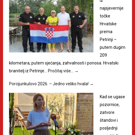
Iz
najsjevernije
točke
Hrvatske
prema
Petrinji –
putem dugim
209
kilometara, putem sjećanja, zahvalnosti i ponosa. Hrvatski
branitelj iz Petrinje…
Pročitaj više…
→
Porcijunkulovo 2026. – Jedno veliko hvala!
→
Kad se ugase
pozornice,
zatvore
štandovi i
posljednji