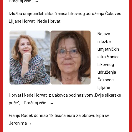
Pročitaj više…
→
Izložba umjetničkih slika članica Likovnog udruženja Čakovec
Ljiljane Horvat i Nede Horvat
→
Najava
izložbe
umjetničkih
slika članica
Likovnog
udruženja
Čakovec
Ljiljane
Horvat i Nede Horvat iz Čakovca pod nazivom „Dvije slikarske
priče“,…
Pročitaj više…
→
Franjo Radek donirao 18 tisuća eura za obnovu kipa sv.
Jeronima
→