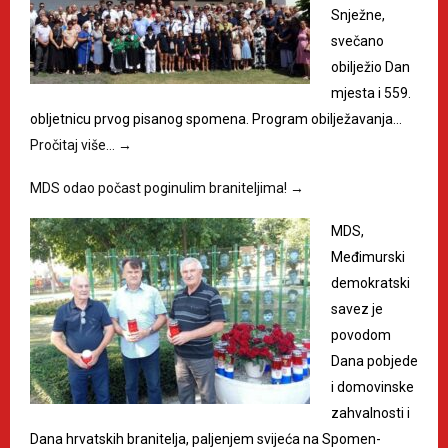
Snježne,
svečano
obilježio Dan
mjesta i 559.
obljetnicu prvog pisanog spomena. Program obilježavanja…
Pročitaj više…
→
MDS odao počast poginulim braniteljima!
→
MDS,
Međimurski
demokratski
savez je
povodom
Dana pobjede
i domovinske
zahvalnosti i
Dana hrvatskih branitelja, paljenjem svijeća na Spomen-