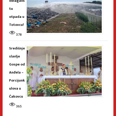
odlagališ
tu
otpada u
Totovcu!
378
Središnje
slavlje
Gospe od
Anđela –
Porcijunk
ulova u
Čakovcu
365