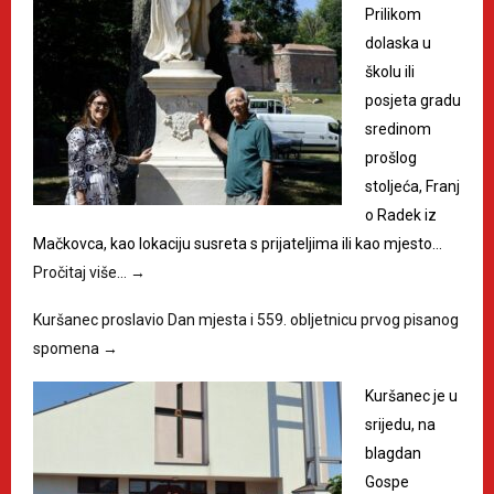
Prilikom
dolaska u
školu ili
posjeta gradu
sredinom
prošlog
stoljeća, Franj
o Radek iz
Mačkovca, kao lokaciju susreta s prijateljima ili kao mjesto…
Pročitaj više…
→
Kuršanec proslavio Dan mjesta i 559. obljetnicu prvog pisanog
spomena
→
Kuršanec je u
srijedu, na
blagdan
Gospe