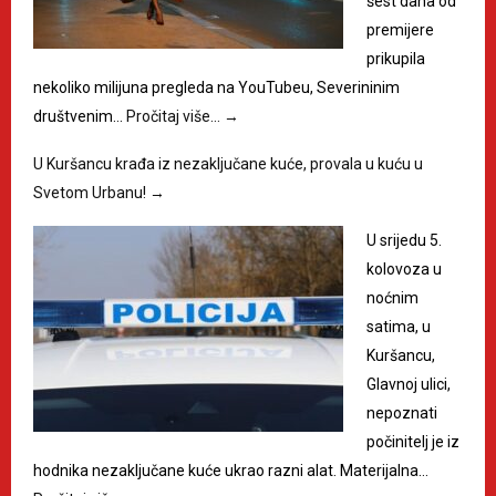
šest dana od
premijere
prikupila
nekoliko milijuna pregleda na YouTubeu, Severininim
društvenim…
Pročitaj više…
→
U Kuršancu krađa iz nezaključane kuće, provala u kuću u
Svetom Urbanu!
→
U srijedu 5.
kolovoza u
noćnim
satima, u
Kuršancu,
Glavnoj ulici,
nepoznati
počinitelj je iz
hodnika nezaključane kuće ukrao razni alat. Materijalna…