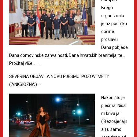
Bregu
organizirala
je uz podršku
općine
proslavu
Dana pobjede
Dana domovinske zahvalnosti, Dana hrvatskih branitelja, te…
Pročitaj više…
→
SEVERINA OBJAVILA NOVU PJESMU ‘POZOVI ME TI’
(‘ANKSIOZNA’)
→
Nakon što je
pjesma 'Nisa
m kriva ja'
('Bezosjećajn
a') u samo