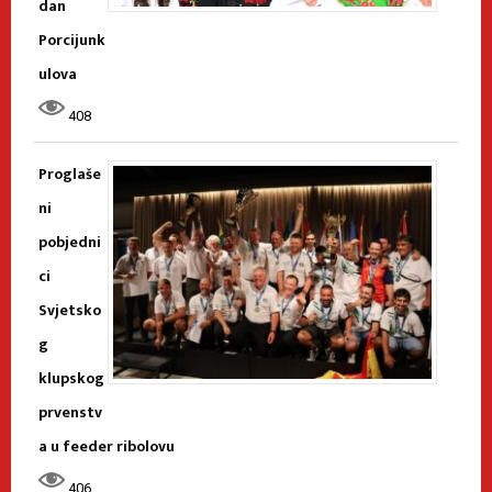
dan
Porcijunk
ulova
408
Proglaše
ni
pobjedni
ci
Svjetsko
g
klupskog
prvenstv
a u feeder ribolovu
406