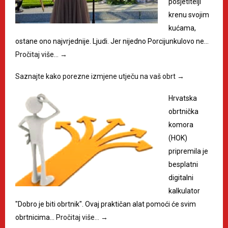
posjetitelji
krenu svojim
kućama,
ostane ono najvrjednije. Ljudi. Jer nijedno Porcijunkulovo ne…
Pročitaj više…
→
Saznajte kako porezne izmjene utječu na vaš obrt
→
Hrvatska
obrtnička
komora
(HOK)
pripremila je
besplatni
digitalni
kalkulator
"Dobro je biti obrtnik". Ovaj praktičan alat pomoći će svim
obrtnicima…
Pročitaj više…
→