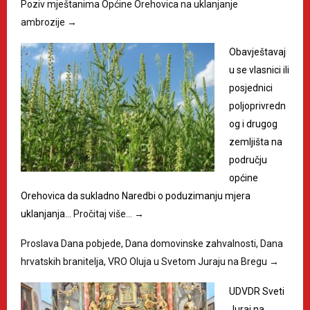
Poziv mještanima Općine Orehovica na uklanjanje
ambrozije
→
Obavještavaj
u se vlasnici ili
posjednici
poljoprivredn
og i drugog
zemljišta na
području
općine
Orehovica da sukladno Naredbi o poduzimanju mjera
uklanjanja…
Pročitaj više…
→
Proslava Dana pobjede, Dana domovinske zahvalnosti, Dana
hrvatskih branitelja, VRO Oluja u Svetom Juraju na Bregu
→
UDVDR Sveti
Juraj na