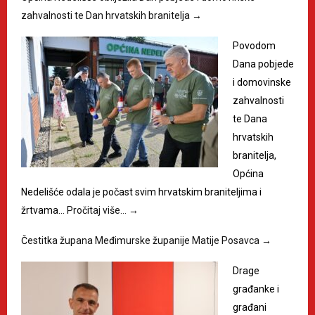
zahvalnosti te Dan hrvatskih branitelja
→
Povodom
Dana pobjede
i domovinske
zahvalnosti
te Dana
hrvatskih
branitelja,
Općina
Nedelišće odala je počast svim hrvatskim braniteljima i
žrtvama…
Pročitaj više…
→
Čestitka župana Međimurske županije Matije Posavca
→
Drage
građanke i
građani