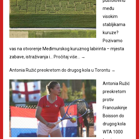
pustolovinu
među
visokim
stabljikama
kuruze?
Pozivamo
vas na otvorenje Međimurskog kuruznog labirinta – mjesta
zabave, istraživanja i…
Pročitaj više…
→
Antonia Ružić preokretom do drugog kola u Torontu
→
Antonia Ružić
preokretom
protiv
Francuskinje
Boisson do
drugog kola
WTA 1000