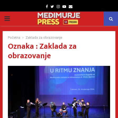
Facebook
Twitter
Instagram
Youtube
Email
PRIMARY
MENU
Početna
Zaklada za obrazovanje
Oznaka : Zaklada za
obrazovanje