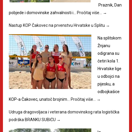
Praznik, Dan
pobjede i domovinske zahvalnosti i…
Pročitaj više…
→
Nastup KOP Čakovec na prvenstvu Hrvatske u Splitu
→
Na splitskom
Žnjanu
odigrana su
četiri kola 1.
Hrvatske lige
u odbojci na
pijesku, a
odbojkašice
KOP-a Čakovec, unatoč brojnim…
Pročitaj više…
→
Udruga dragovoljaca i veterana domovinskog rata logistička
podrška BRANKU SUBIĆU
→