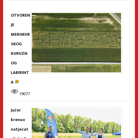
OTVOREN
JE
MEĐIMUR
SKOG
KURUZN
OG
LABIRINT
A
19077
Jučer
krenuo
natjecat