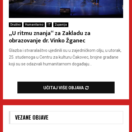
Društvo
Humanitarno
IT
Županija
„U ritmu znanja“ za Zakladu za
obrazovanje dr. Vinko Žganec
Glazba i stvaralaštvo ujedinili su u zajedničkom cilju, u utorak,
25. studenoga u Centru za kulturu Čakovec, brojne građane
koji su se odazvali humanitarnom događaju...
UČITAJ VIŠE OBJAVA
VEZANE OBJAVE