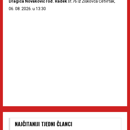
Dragica Novaković rođ. Radek
st.76 iz Žiškovca Četvrtak,
06. 08. 2026. u 13:30
NAJČITANIJI TJEDNI ČLANCI