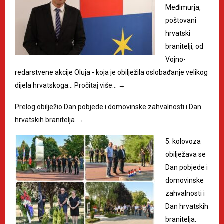
Međimurja,
poštovani
hrvatski
branitelji, od
Vojno-
redarstvene akcije Oluja - koja je obilježila oslobađanje velikog
dijela hrvatskoga…
Pročitaj više…
→
Prelog obilježio Dan pobjede i domovinske zahvalnosti i Dan
hrvatskih branitelja
→
5. kolovoza
obilježava se
Dan pobjede i
domovinske
zahvalnosti i
Dan hrvatskih
branitelja.