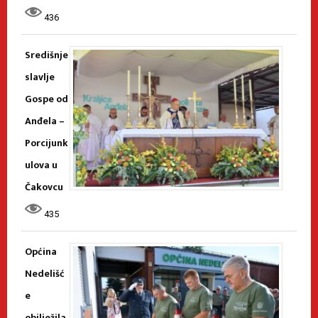
436
Središnje
slavlje
Gospe od
Anđela –
Porcijunk
ulova u
Čakovcu
435
Općina
Nedelišć
e
obilježila