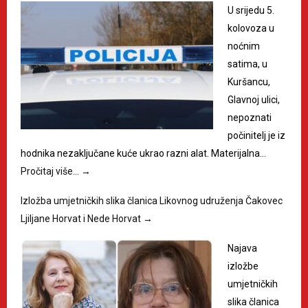
U srijedu 5.
kolovoza u
noćnim
satima, u
Kuršancu,
Glavnoj ulici,
nepoznati
počinitelj je iz
hodnika nezaključane kuće ukrao razni alat. Materijalna…
Pročitaj više…
→
Izložba umjetničkih slika članica Likovnog udruženja Čakovec
Ljiljane Horvat i Nede Horvat
→
Najava
izložbe
umjetničkih
slika članica