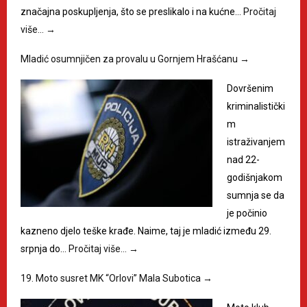
značajna poskupljenja, što se preslikalo i na kućne…
Pročitaj
više…
→
Mladić osumnjičen za provalu u Gornjem Hrašćanu
→
Dovršenim
kriminalistički
m
istraživanjem
nad 22-
godišnjakom
sumnja se da
je počinio
kazneno djelo teške krađe. Naime, taj je mladić između 29.
srpnja do…
Pročitaj više…
→
19. Moto susret MK “Orlovi” Mala Subotica
→