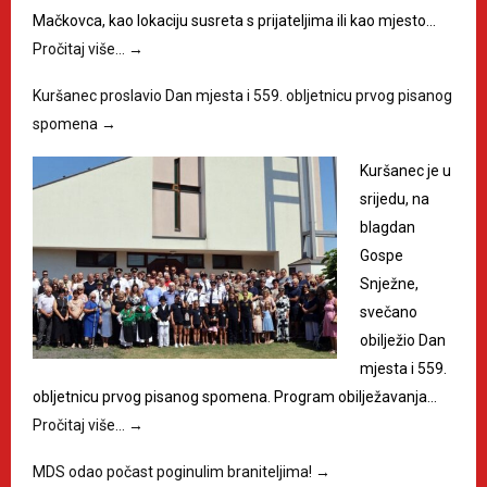
Mačkovca, kao lokaciju susreta s prijateljima ili kao mjesto…
Pročitaj više…
→
Kuršanec proslavio Dan mjesta i 559. obljetnicu prvog pisanog
spomena
→
Kuršanec je u
srijedu, na
blagdan
Gospe
Snježne,
svečano
obilježio Dan
mjesta i 559.
obljetnicu prvog pisanog spomena. Program obilježavanja…
Pročitaj više…
→
MDS odao počast poginulim braniteljima!
→