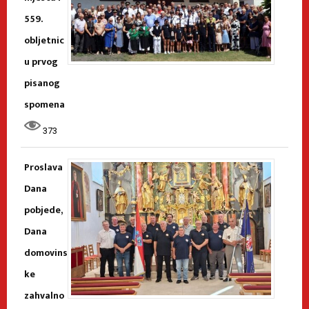
559.
obljetnic
u prvog
pisanog
spomena
373
Proslava
Dana
pobjede,
Dana
domovins
ke
zahvalno