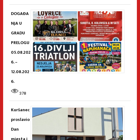
DOGAĐA
NJA U
GRADU
PRELOGU
05.08.202
6. –
12.08.202
6.
378
Kuršanec
proslavio
Dan
mjesta i