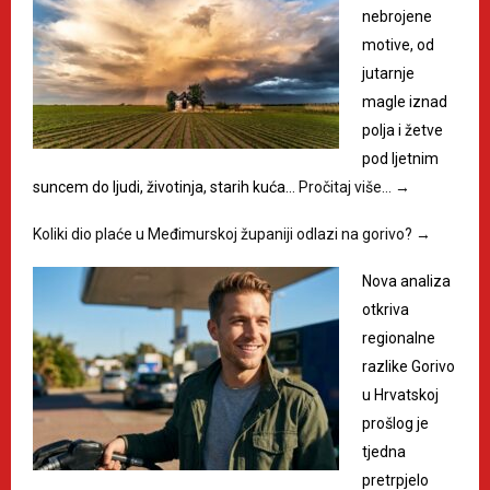
nebrojene
motive, od
jutarnje
magle iznad
polja i žetve
pod ljetnim
suncem do ljudi, životinja, starih kuća…
Pročitaj više…
→
Koliki dio plaće u Međimurskoj županiji odlazi na gorivo?
→
Nova analiza
otkriva
regionalne
razlike Gorivo
u Hrvatskoj
prošlog je
tjedna
pretrpjelo