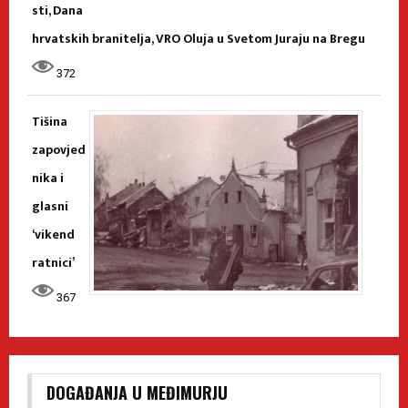
sti, Dana
hrvatskih branitelja, VRO Oluja u Svetom Juraju na Bregu
372
Tišina
zapovjed
nika i
glasni
‘vikend
ratnici’
367
DOGAĐANJA U MEĐIMURJU