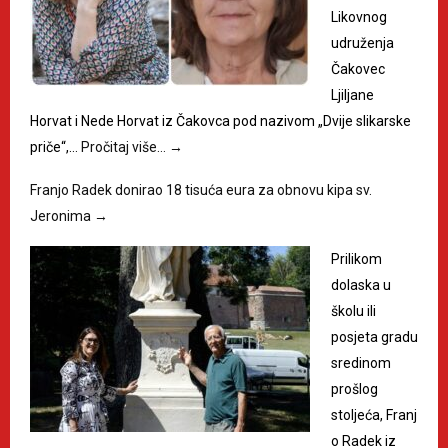
Likovnog
udruženja
Čakovec
Ljiljane
Horvat i Nede Horvat iz Čakovca pod nazivom „Dvije slikarske
priče“,…
Pročitaj više…
→
Franjo Radek donirao 18 tisuća eura za obnovu kipa sv.
Jeronima
→
Prilikom
dolaska u
školu ili
posjeta gradu
sredinom
prošlog
stoljeća, Franj
o Radek iz