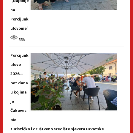
„Najbolje
na
Porcijunk
ulovome”
556
Porcijunk
ulovo
2026. –
pet dana
u kojima
je
Čakovec
bio
turističko i društveno središte sjevera Hrvatske