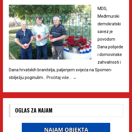
MDS,
Međimurski
demokratski
savez je
povodom
Dana pobjede
i domovinske
zahvalnosti i
Dana hrvatskih branitelja, paljenjem svijeća na Spomen-
obilježju poginulim…
Pročitaj više…
→
OGLAS ZA NAJAM