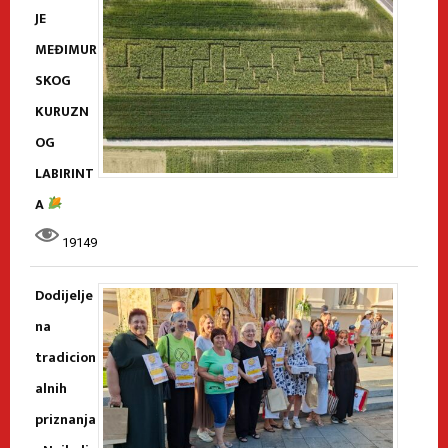
JE
MEĐIMUR
SKOG
KURUZN
OG
LABIRINT
A
19149
Dodijelje
na
tradicion
alnih
priznanja