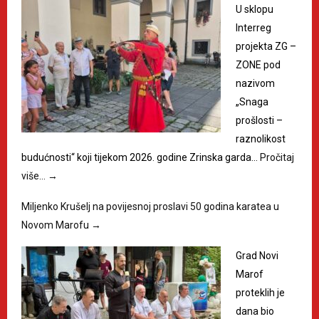
U sklopu
Interreg
projekta ZG –
ZONE pod
nazivom
„Snaga
prošlosti –
raznolikost
budućnosti“ koji tijekom 2026. godine Zrinska garda…
Pročitaj
više…
→
Miljenko Krušelj na povijesnoj proslavi 50 godina karatea u
Novom Marofu
→
Grad Novi
Marof
proteklih je
dana bio