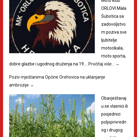
Moto klub
ORLOVI Mala
Subotica sa
zadovoljstvo
m poziva sve
ljubitelje
motocikala,
moto sporta,
dobre glazbe i ugodnog druženja na 19.…
Pročitaj više…
→
Poziv mještanima Općine Orehovica na uklanjanje
ambrozije
→
Obavještavaj
u se vlasnici ili
posjednici
poljoprivredn
og i drugog