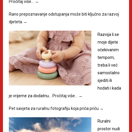
Pročitaj više…
→
Rano prepoznavanje odstupanja može biti ključno za razvoj
djeteta
→
Razvija li se
moje dijete
očekivanim
tempom,
treba li već
samostalno
sjediti ili
hodati i kada
je vrijeme za dodatnu…
Pročitaj više…
→
Pet savjeta za ruralnu fotografiju koja priča priču
→
Ruralni
prostor nudi