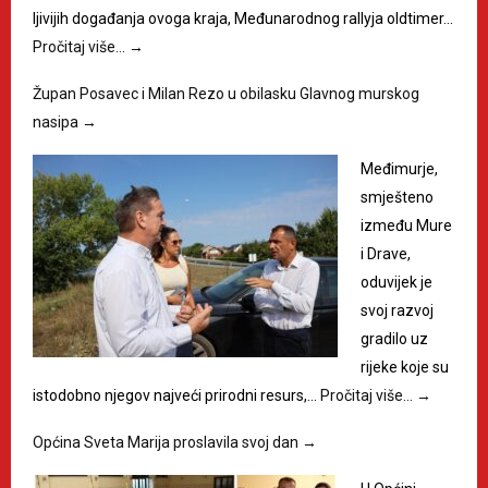
ljivijih događanja ovoga kraja, Međunarodnog rallyja oldtimer…
Pročitaj više…
→
Župan Posavec i Milan Rezo u obilasku Glavnog murskog
nasipa
→
Međimurje,
smješteno
između Mure
i Drave,
oduvijek je
svoj razvoj
gradilo uz
rijeke koje su
istodobno njegov najveći prirodni resurs,…
Pročitaj više…
→
Općina Sveta Marija proslavila svoj dan
→