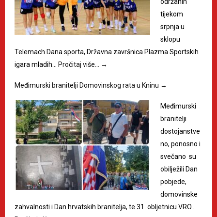
održanih
tijekom
srpnja u
sklopu
Telemach Dana sporta, Državna završnica Plazma Sportskih
igara mladih…
Pročitaj više…
→
Međimurski branitelji Domovinskog rata u Kninu
→
Međimurski
branitelji
dostojanstve
no, ponosno i
svečano su
obilježili Dan
pobjede,
domovinske
zahvalnosti i Dan hrvatskih branitelja, te 31. obljetnicu VRO…