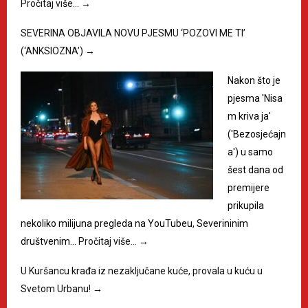
Pročitaj više…
→
SEVERINA OBJAVILA NOVU PJESMU ‘POZOVI ME TI’
(‘ANKSIOZNA’)
→
Nakon što je
pjesma 'Nisa
m kriva ja'
('Bezosjećajn
a') u samo
šest dana od
premijere
prikupila
nekoliko milijuna pregleda na YouTubeu, Severininim
društvenim…
Pročitaj više…
→
U Kuršancu krađa iz nezaključane kuće, provala u kuću u
Svetom Urbanu!
→