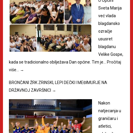
U Općini
Sveta Marija
već vlada
blagdansko
ozračje
ususret
blagdanu
Velike Gospe,
kada se tradicionalno obilježava Dan općine. Tim je…
Pročitaj
više…
→
BRONČANI ŽRK ZRINSKI, LEPI DEČKI I MEĐIMURJE NA
DRŽAVNOJ ZAVRŠNICI
→
Nakon
natjecanja u
graničaru i
atletici,