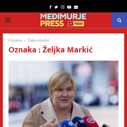
Facebook
Twitter
Instagram
Youtube
Email
PRIMARY
MENU
Početna
Željka Markić
Oznaka : Željka Markić