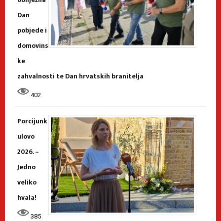
Dan
pobjede i
domovins
ke
zahvalnosti te Dan hrvatskih branitelja
402
Porcijunk
ulovo
2026. –
Jedno
veliko
hvala!
385