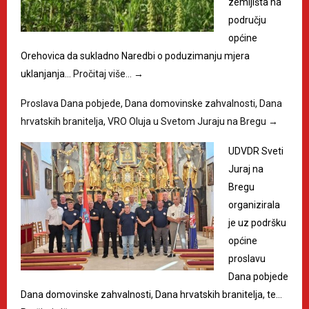
zemljišta na
području
općine
Orehovica da sukladno Naredbi o poduzimanju mjera
uklanjanja…
Pročitaj više…
→
Proslava Dana pobjede, Dana domovinske zahvalnosti, Dana
hrvatskih branitelja, VRO Oluja u Svetom Juraju na Bregu
→
UDVDR Sveti
Juraj na
Bregu
organizirala
je uz podršku
općine
proslavu
Dana pobjede
Dana domovinske zahvalnosti, Dana hrvatskih branitelja, te…