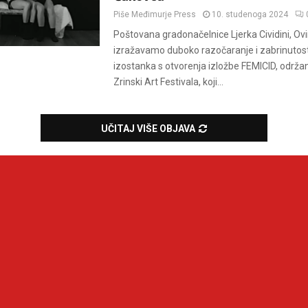
Piše
Međimurje Press
10. studenoga 2024
Poštovana gradonačelnice Ljerka Cividini, O
izražavamo duboko razočaranje i zabrinutos
izostanka s otvorenja izložbe FEMICID, održan
Zrinski Art Festivala, koji...
UČITAJ VIŠE OBJAVA