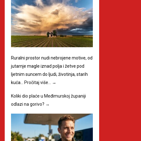
Ruralni prostor nudi nebrojene motive, od
jutarnje magle iznad polja i žetve pod
ljetnim suncem do ljudi, životinja, starih
kuća…
Pročitaj više…
→
Koliki dio plaće u Međimurskoj županiji
odlazi na gorivo?
→