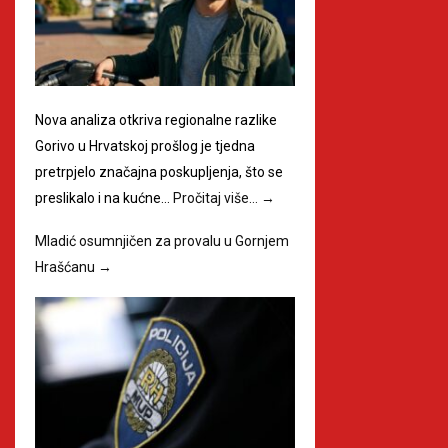
Nova analiza otkriva regionalne razlike
Gorivo u Hrvatskoj prošlog je tjedna
pretrpjelo značajna poskupljenja, što se
preslikalo i na kućne…
Pročitaj više…
→
Mladić osumnjičen za provalu u Gornjem
Hrašćanu
→