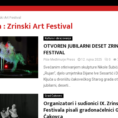
ski Art Festival
: Zrinski Art Festival
Kultura i obrazovanje
OTVOREN JUBILARNI DESET ZRIN
FESTIVAL
Piše
Međimurje Press
12. rujna 2025
0
Svečanim otkrivanjem skulpture Nikole Šubić
„Rujan“, djelo umjetnika Dijane Ive Sesartić i 
Ključa u dvorištu čakovečkog Starog grada ot
jubilarni, deseti...
Grad Čakovec
Organizatori i sudionici IX. Zrin
Festivala pisali gradonačelnici
Čakovca