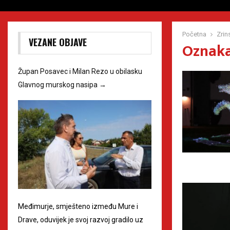
Početna
Zrin
VEZANE OBJAVE
Oznaka 
Župan Posavec i Milan Rezo u obilasku
Glavnog murskog nasipa
→
Međimurje, smješteno između Mure i
Drave, oduvijek je svoj razvoj gradilo uz