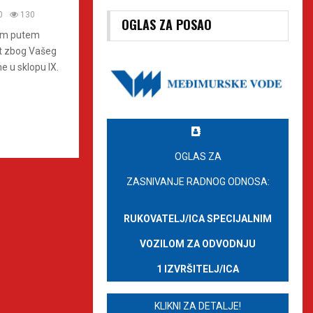
0
130
OGLAS ZA POSAO
vim putem
t zbog Vašeg
e u sklopu IX.
OGLAS ZA
ZASNIVANJE RADNOG ODNOSA:
RUKOVATELJ/ICA SPECIJALNIM
VOZILOM ZA ODVODNJU
1 IZVRŠITELJ/ICA
KLIKNI ZA DETALJE!