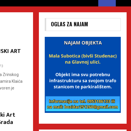
OGLAS ZA NAJAM
SKI ART
73
a Zrinskog
Damira Klaića
voren je
ski Art
 Grada