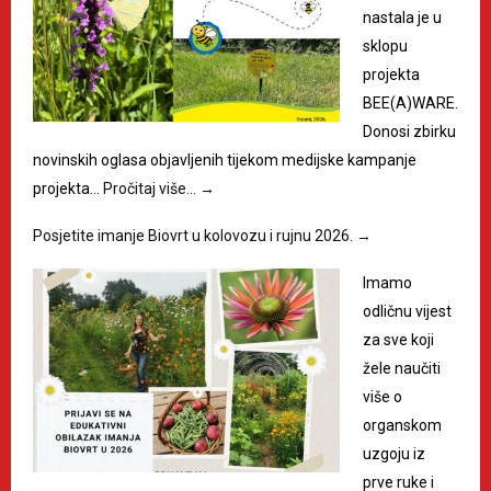
nastala je u
sklopu
projekta
BEE(A)WARE.
Donosi zbirku
novinskih oglasa objavljenih tijekom medijske kampanje
projekta…
Pročitaj više…
→
Posjetite imanje Biovrt u kolovozu i rujnu 2026.
→
Imamo
odličnu vijest
za sve koji
žele naučiti
više o
organskom
uzgoju iz
prve ruke i