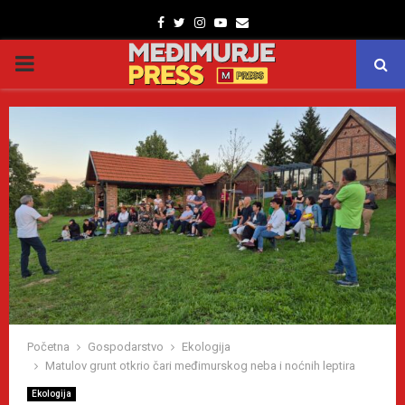
Facebook
Twitter
Instagram
Youtube
Email
PRIMARY
MENU
Početna
Gospodarstvo
Ekologija
Matulov grunt otkrio čari međimurskog neba i noćnih leptira
Ekologija