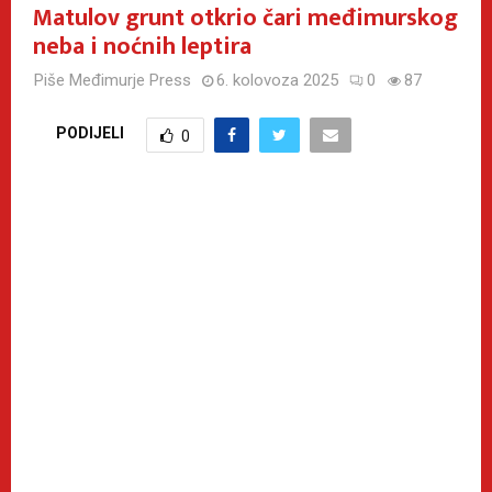
Matulov grunt otkrio čari međimurskog
neba i noćnih leptira
Piše
Međimurje Press
6. kolovoza 2025
0
87
PODIJELI
0