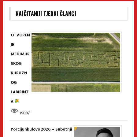
NAJČITANIJI TJEDNI ČLANCI
OTVOREN
JE
MEĐIMUR
SKOG
KURUZN
OG
LABIRINT
A
19087
Porcijunkulovo 2026. – Subotnji