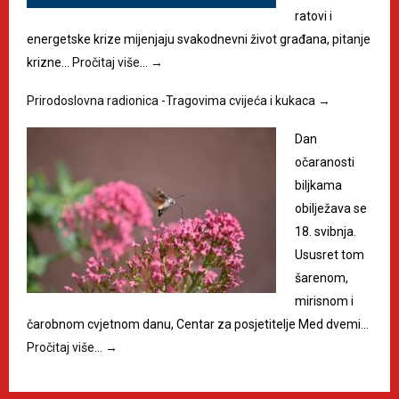
ratovi i
energetske krize mijenjaju svakodnevni život građana, pitanje
krizne…
Pročitaj više…
→
Prirodoslovna radionica -Tragovima cvijeća i kukaca
→
Dan
očaranosti
biljkama
obilježava se
18. svibnja.
Ususret tom
šarenom,
mirisnom i
čarobnom cvjetnom danu, Centar za posjetitelje Med dvemi…
Pročitaj više…
→