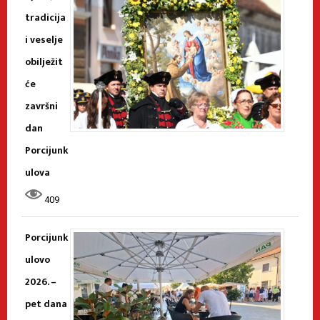
tradicija
i veselje
obilježit
će
završni
dan
Porcijunk
ulova
409
Porcijunk
ulovo
2026. –
pet dana