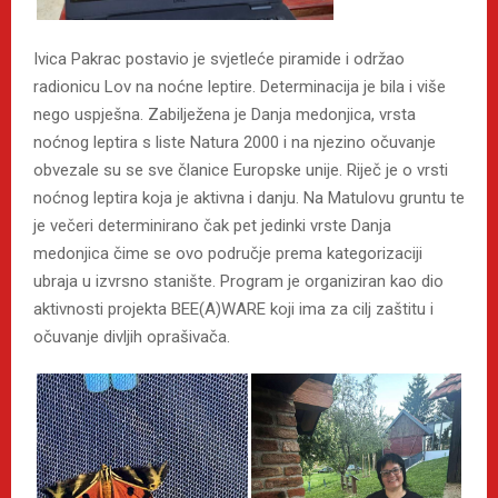
Ivica Pakrac postavio je svjetleće piramide i održao
radionicu Lov na noćne leptire. Determinacija je bila i više
nego uspješna. Zabilježena je Danja medonjica, vrsta
noćnog leptira s liste Natura 2000 i na njezino očuvanje
obvezale su se sve članice Europske unije. Riječ je o vrsti
noćnog leptira koja je aktivna i danju. Na Matulovu gruntu te
je večeri determinirano čak pet jedinki vrste Danja
medonjica čime se ovo područje prema kategorizaciji
ubraja u izvrsno stanište. Program je organiziran kao dio
aktivnosti projekta BEE(A)WARE koji ima za cilj zaštitu i
očuvanje divljih oprašivača.