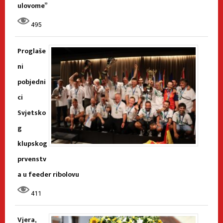
ulovome”
495
Proglaše
ni
pobjedni
ci
Svjetsko
g
klupskog
prvenstv
a u feeder ribolovu
411
Vjera,