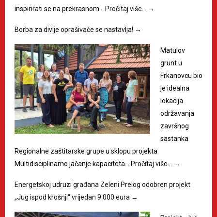
inspirirati se na prekrasnom…
Pročitaj više…
→
Borba za divlje oprašivače se nastavlja!
→
Matulov
grunt u
Frkanovcu bio
je idealna
lokacija
održavanja
završnog
sastanka
Regionalne zaštitarske grupe u sklopu projekta
Multidisciplinarno jačanje kapaciteta…
Pročitaj više…
→
Energetskoj udruzi građana Zeleni Prelog odobren projekt
„Jug ispod krošnji“ vrijedan 9.000 eura
→