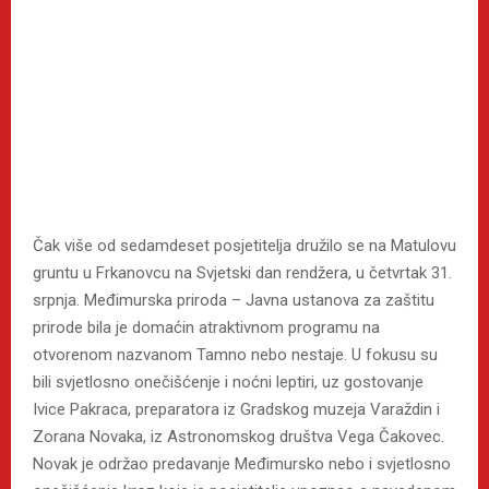
Čak više od sedamdeset posjetitelja družilo se na Matulovu
gruntu u Frkanovcu na Svjetski dan rendžera, u četvrtak 31.
srpnja. Međimurska priroda – Javna ustanova za zaštitu
prirode bila je domaćin atraktivnom programu na
otvorenom nazvanom Tamno nebo nestaje. U fokusu su
bili svjetlosno onečišćenje i noćni leptiri, uz gostovanje
Ivice Pakraca, preparatora iz Gradskog muzeja Varaždin i
Zorana Novaka, iz Astronomskog društva Vega Čakovec.
Novak je održao predavanje Međimursko nebo i svjetlosno