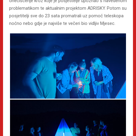
onečišćenje kroz koje je posjetitelje upoznao s navedenom
problematikom te aktualnim projektom ADRISKY. Potom su
posjetitelji sve do 23 sata promatrali uz pomoć teleskopa
noćno nebo gdje je najviše te večeri bio vidljiv Mjesec.