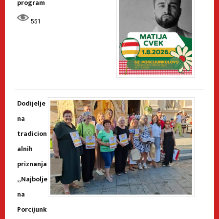
program
551
Dodijelje
na
tradicion
alnih
priznanja
„Najbolje
na
Porcijunk