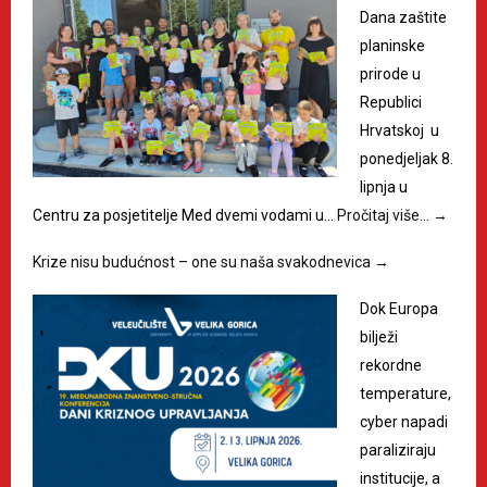
Dana zaštite
planinske
prirode u
Republici
Hrvatskoj u
ponedjeljak 8.
lipnja u
Centru za posjetitelje Med dvemi vodami u…
Pročitaj više…
→
Krize nisu budućnost – one su naša svakodnevica
→
Dok Europa
bilježi
rekordne
temperature,
cyber napadi
paraliziraju
institucije, a