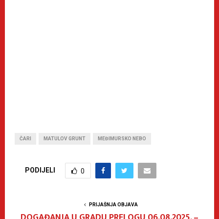
ČARI
MATULOV GRUNT
MEĐIMURSKO NEBO
PODIJELI
0
PRIJAŠNJA OBJAVA
DOGAĐANJA U GRADU PRELOGU 06.08.2025. –