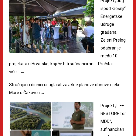
Projekt „Jug
ispod krošnji“
Energetske
udruge
građana
Zeleni Prelog
odabran je
među 10
projekata u Hrvatskoj koji će biti sufinancirani…
Pročitaj
više…
→
Stručnjaci i dionici usuglasili završne planove obnove rijeke
Mure u Čakovcu
→
Projekt „LIFE
RESTORE for
MDD”,
sufinanciran