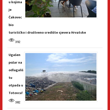
u kojima
je
Čakovec
bio
turističko i društveno središte sjevera Hrvatske
392
Ugašen
požar na
odlagališ
tu
otpada u
Totovcu!
382