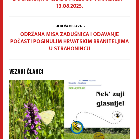
13.08.2025.
SLJEDEĆA OBJAVA
ODRŽANA MISA ZADUŠNICA I ODAVANJE
POČASTI POGINULIM HRVATSKIM BRANITELJIMA
U STRAHONINCU
VEZANI ČLANCI