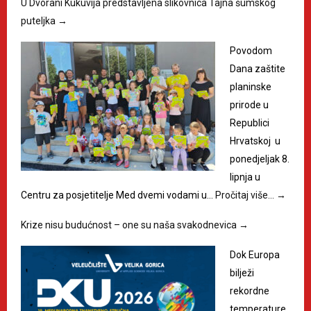
U Dvorani Kukuvija predstavljena slikovnica Tajna šumskog
puteljka
→
Povodom
Dana zaštite
planinske
prirode u
Republici
Hrvatskoj u
ponedjeljak 8.
lipnja u
Centru za posjetitelje Med dvemi vodami u…
Pročitaj više…
→
Krize nisu budućnost – one su naša svakodnevica
→
Dok Europa
bilježi
rekordne
temperature,