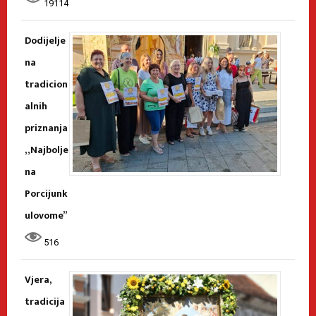
19114
Dodijelje
na
tradicion
alnih
priznanja
„Najbolje
na
Porcijunk
ulovome”
516
Vjera,
tradicija