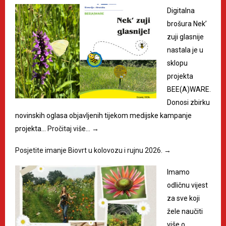
Digitalna
brošura Nek’
zuji glasnije
nastala je u
sklopu
projekta
BEE(A)WARE.
Donosi zbirku
novinskih oglasa objavljenih tijekom medijske kampanje
projekta…
Pročitaj više…
→
Posjetite imanje Biovrt u kolovozu i rujnu 2026.
→
Imamo
odličnu vijest
za sve koji
žele naučiti
više o