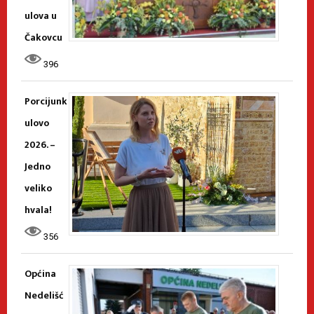
ulova u
Čakovcu
396
Porcijunk
ulovo
2026. –
Jedno
veliko
hvala!
356
Općina
Nedelišć