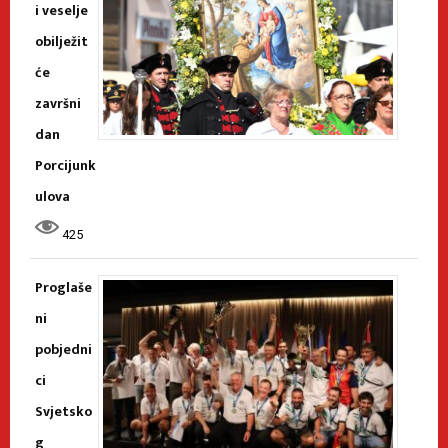
i veselje
obilježit
će
završni
dan
Porcijunk
ulova
425
Proglaše
ni
pobjedni
ci
Svjetsko
g