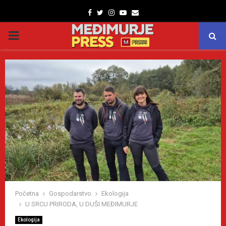
Facebook
Twitter
Instagram
Youtube
Email
PRIMARY
MENU
Početna
Gospodarstvo
Ekologija
U SRCU PRIRODA, U DUŠI MEĐIMURJE
Ekologija