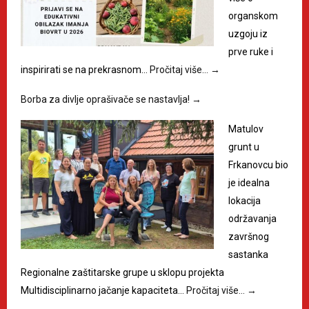
organskom
uzgoju iz
prve ruke i
inspirirati se na prekrasnom…
Pročitaj više…
→
Borba za divlje oprašivače se nastavlja!
→
Matulov
grunt u
Frkanovcu bio
je idealna
lokacija
održavanja
završnog
sastanka
Regionalne zaštitarske grupe u sklopu projekta
Multidisciplinarno jačanje kapaciteta…
Pročitaj više…
→