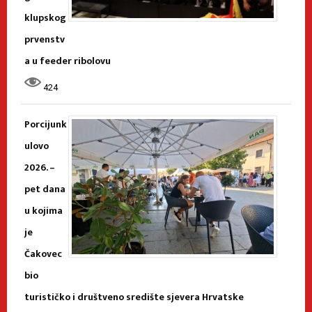
klupskog
prvenstv
a u feeder ribolovu
424
Porcijunk
ulovo
2026. –
pet dana
u kojima
je
Čakovec
bio
turističko i društveno središte sjevera Hrvatske