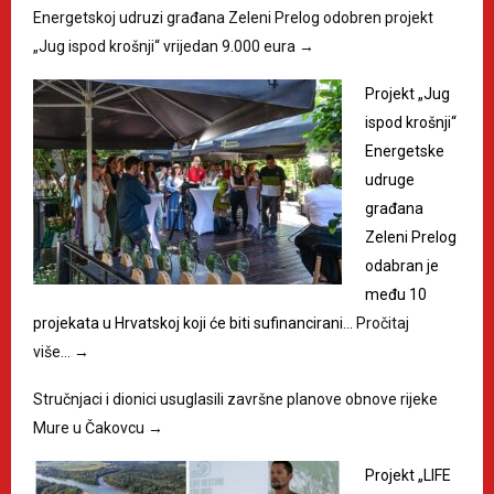
Energetskoj udruzi građana Zeleni Prelog odobren projekt
„Jug ispod krošnji“ vrijedan 9.000 eura
→
Projekt „Jug
ispod krošnji“
Energetske
udruge
građana
Zeleni Prelog
odabran je
među 10
projekata u Hrvatskoj koji će biti sufinancirani…
Pročitaj
više…
→
Stručnjaci i dionici usuglasili završne planove obnove rijeke
Mure u Čakovcu
→
Projekt „LIFE