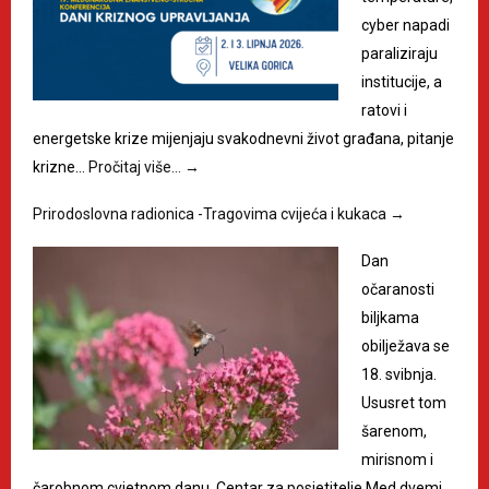
cyber napadi
paraliziraju
institucije, a
ratovi i
energetske krize mijenjaju svakodnevni život građana, pitanje
krizne…
Pročitaj više…
→
Prirodoslovna radionica -Tragovima cvijeća i kukaca
→
Dan
očaranosti
biljkama
obilježava se
18. svibnja.
Ususret tom
šarenom,
mirisnom i
čarobnom cvjetnom danu, Centar za posjetitelje Med dvemi…