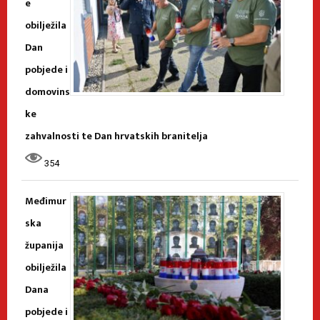
e
obilježila
Dan
pobjede i
domovins
ke
zahvalnosti te Dan hrvatskih branitelja
354
Međimur
ska
županija
obilježila
Dana
pobjede i