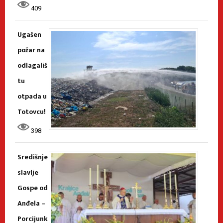
409
Ugašen
požar na
odlagališ
tu
otpada u
Totovcu!
398
Središnje
slavlje
Gospe od
Anđela –
Porcijunk