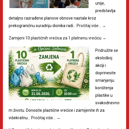
unije,
predstavlja
detaljno razrađene planove obnove nastale kroz
prekograničnu suradnju dionika radi…
Pročitaj više…
→
Zamijeni 10 plastičnih vrećica za 1 platnenu vrećicu
→
Pridružite se
ekološkoj
akciji i
doprinesite
smanjenju
korištenja
plastike u
svakodnevno
m životu. Donosite plastične vrećice i zamijenite ih za
višekratnu…
Pročitaj više…
→