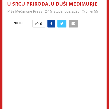
U SRCU PRIRODA, U DUŠI MEĐIMURJE
Piše
Međimurje Press
15. studenoga 2025
0
55
PODIJELI
0