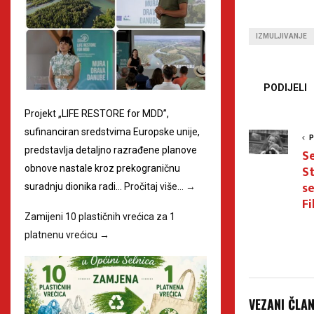
IZMULJIVANJE
PODIJELI
Projekt „LIFE RESTORE for MDD”,
sufinanciran sredstvima Europske unije,
P
predstavlja detaljno razrađene planove
Se
St
obnove nastale kroz prekograničnu
se
suradnju dionika radi…
Pročitaj više…
→
Fi
Zamijeni 10 plastičnih vrećica za 1
platnenu vrećicu
→
VEZANI ČLA