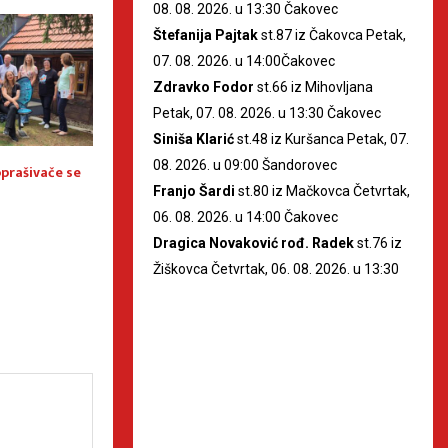
08. 08. 2026. u 13:30 Čakovec
Štefanija Pajtak
st.87 iz Čakovca Petak,
07. 08. 2026. u 14:00Čakovec
Zdravko Fodor
st.66 iz Mihovljana
Petak, 07. 08. 2026. u 13:30 Čakovec
Siniša Klarić
st.48 iz Kuršanca Petak, 07.
08. 2026. u 09:00 Šandorovec
oprašivače se
Energetskoj udruzi građana
Stručnjaci i dionic
Zeleni Prelog odobren projekt
završne planove o
Franjo Šardi
st.80 iz Mačkovca Četvrtak,
„Jug ispod krošnji“ vrijedan
Mure u Čakovcu
06. 08. 2026. u 14:00 Čakovec
9.000 eura
Dragica Novaković rođ. Radek
st.76 iz
Žiškovca Četvrtak, 06. 08. 2026. u 13:30