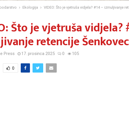
podarstvo
Ekologija
VIDEO: Što je vjetruša vidjela? #14 – izmuljivanje r
: Što je vjetruša vidjela? 
jivanje retencije Šenkovec
e Press
17. prosinca 2025
0
105
0