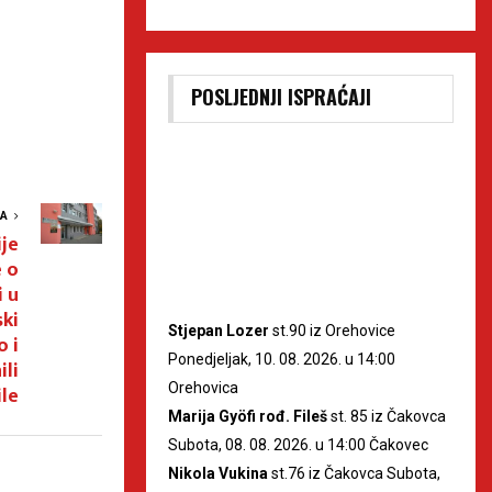
POSLJEDNJI ISPRAĆAJI
VA
ije
 o
i u
ski
Stjepan Lozer
st.90 iz Orehovice
o i
Ponedjeljak, 10. 08. 2026. u 14:00
ili
Orehovica
ile
Marija Gyöfi rođ. Fileš
st. 85 iz Čakovca
Subota, 08. 08. 2026. u 14:00 Čakovec
Nikola Vukina
st.76 iz Čakovca Subota,