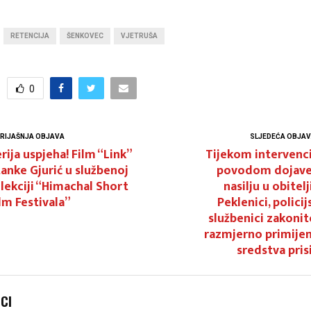
RETENCIJA
ŠENKOVEC
VJETRUŠA
0
RIJAŠNJA OBJAVA
SLJEDEĆA OBJA
rija uspjeha! Film “Link”
Tijekom intervenc
anke Gjurić u službenoj
povodom dojave
lekciji “Himachal Short
nasilju u obitelj
lm Festivala”
Peklenici, policij
službenici zakonit
razmjerno primijen
sredstva pris
NCI