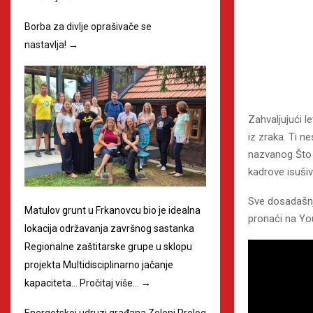
Borba za divlje oprašivače se
nastavlja!
→
Zahvaljujući 
iz zraka. Ti n
nazvanog Što j
kadrove isušiv
Sve dosadašnje
Matulov grunt u Frkanovcu bio je idealna
pronaći na Yo
lokacija održavanja završnog sastanka
Regionalne zaštitarske grupe u sklopu
projekta Multidisciplinarno jačanje
kapaciteta…
Pročitaj više…
→
Energetskoj udruzi građana Zeleni Prelog