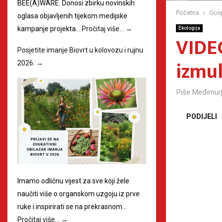
BEE(A)WARE. Donosi zbirku novinskih
Početna
Gos
oglasa objavljenih tijekom medijske
kampanje projekta…
Pročitaj više…
→
Ekologija
VIDEO
Posjetite imanje Biovrt u kolovozu i rujnu
izmul
2026.
→
Piše
Međimurj
PODIJELI
Imamo odličnu vijest za sve koji žele
naučiti više o organskom uzgoju iz prve
ruke i inspirirati se na prekrasnom…
Pročitaj više…
→