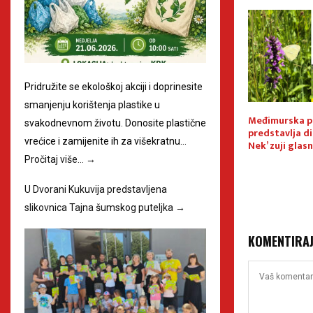
Pridružite se ekološkoj akciji i doprinesite
smanjenju korištenja plastike u
grafija Zelena
U Prelogu i na
Međimurska p
svakodnevnom životu. Donosite plastične
radionica pisanja
Svetomartinskoj Muri održava
predstavlja d
vrećice i zamijenite ih za višekratnu…
e
se XXVI. Godišnji seminar
Nek’ zuji glasn
čuvara prirode
Pročitaj više…
→
U Dvorani Kukuvija predstavljena
slikovnica Tajna šumskog puteljka
→
KOMENTIRA