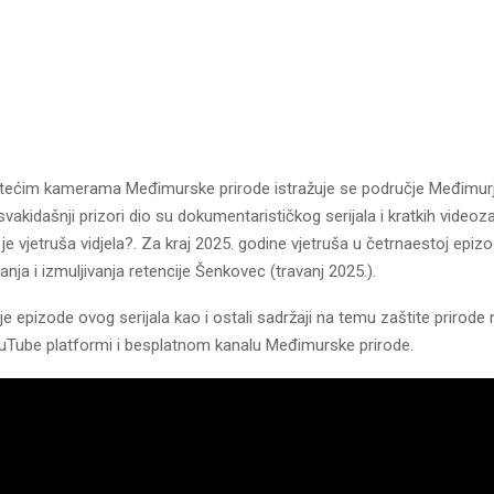
letećim kamerama Međimurske prirode istražuje se područje Međimu
esvakidašnji prizori dio su dokumentarističkog serijala i kratkih videoz
e vjetruša vidjela?. Za kraj 2025. godine vjetruša u četrnaestoj epiz
anja i izmuljivanja retencije Šenkovec (travanj 2025.).
 epizode ovog serijala kao i ostali sadržaji na temu zaštite prirod
uTube platformi i besplatnom kanalu Međimurske prirode.