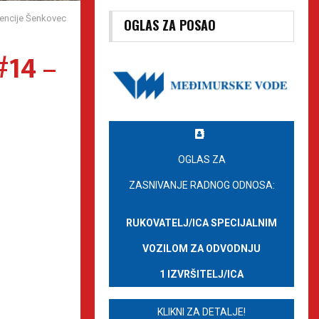
etencije Šenkovec
OGLAS ZA POSAO
#14 –
OGLAS ZA
ZASNIVANJE RADNOG ODNOSA:
RUKOVATELJ/ICA SPECIJALNIM
VOZILOM ZA ODVODNJU
1 IZVRŠITELJ/ICA
KLIKNI ZA DETALJE!