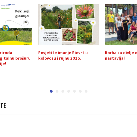
riroda
Posjetite imanje Biovrt u
Borba za divlje 
igitalnu brošuru
kolovozu i rujnu 2026.
nastavlja!
ije!
JTE