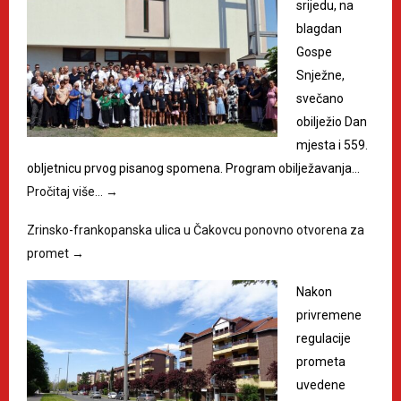
srijedu, na
blagdan
Gospe
Snježne,
svečano
obilježio Dan
mjesta i 559.
obljetnicu prvog pisanog spomena. Program obilježavanja…
Pročitaj više…
→
Zrinsko-frankopanska ulica u Čakovcu ponovno otvorena za
promet
→
Nakon
privremene
regulacije
prometa
uvedene