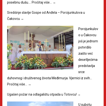
posebnu dušu.…
Pročitaj više…
→
Središnje slavlje Gospe od Anđela – Porcijunkulova u
Čakovcu
→
Porcijunkulov
o u Čakovcu
još je jednom
potvrdilo
zašto već
desetljećima
predstavlja
srce
duhovnog i društvenog života Međimurja. Vjernici iz svih…
Pročitaj više…
→
Ugašen požar na odlagalištu otpada u Totovcu!
→
U subotu