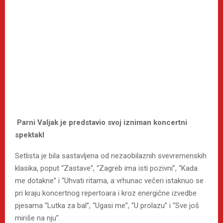
Parni Valjak je predstavio svoj izniman koncertni
spektakl
Setlista je bila sastavljena od nezaobilaznih svevremenskih
klasika, poput “Zastave”, “Zagreb ima isti pozivni”, “Kada
me dotakne” i “Uhvati ritama, a vrhunac večeri istaknuo se
pri kraju koncertnog repertoara i kroz energične izvedbe
pjesama “Lutka za bal”, “Ugasi me”, “U prolazu” i “Sve još
miriše na nju”.