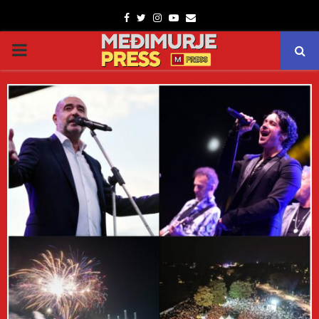
Facebook
Twitter
Instagram
Youtube
Email
PRIMARY
MENU