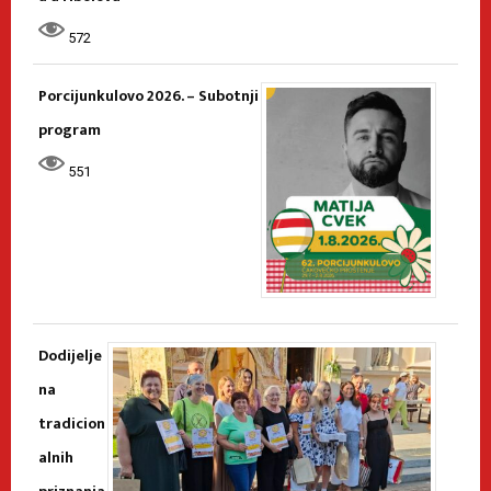
572
Porcijunkulovo 2026. – Subotnji
program
551
Dodijelje
na
tradicion
alnih