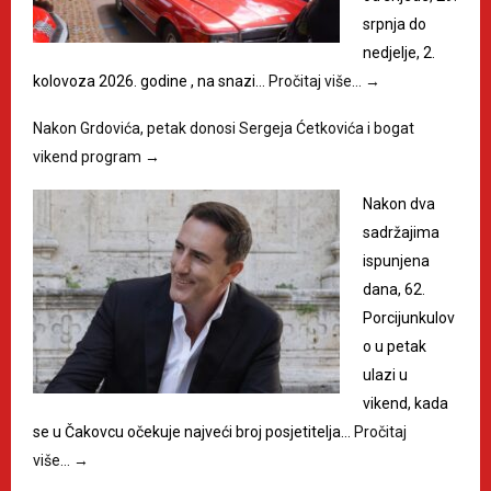
srpnja do
nedjelje, 2.
kolovoza 2026. godine , na snazi…
Pročitaj više…
→
Nakon Grdovića, petak donosi Sergeja Ćetkovića i bogat
vikend program
→
Nakon dva
sadržajima
ispunjena
dana, 62.
Porcijunkulov
o u petak
ulazi u
vikend, kada
se u Čakovcu očekuje najveći broj posjetitelja…
Pročitaj
više…
→