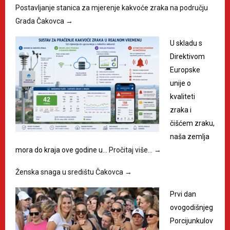
Postavljanje stanica za mjerenje kakvoće zraka na području
Grada Čakovca
→
U skladu s
Direktivom
Europske
unije o
kvaliteti
zraka i
čišćem zraku,
naša zemlja
mora do kraja ove godine u…
Pročitaj više…
→
Ženska snaga u središtu Čakovca
→
Prvi dan
ovogodišnjeg
Porcijunkulov