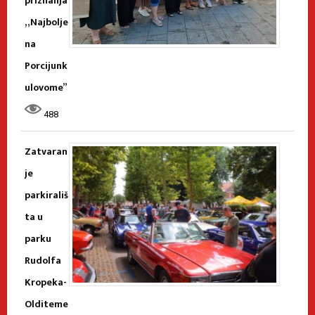
priznanja
„Najbolje
na
Porcijunk
ulovome”
488
Zatvaran
je
parkirališ
ta u
parku
Rudolfa
Kropeka-
Olditeme