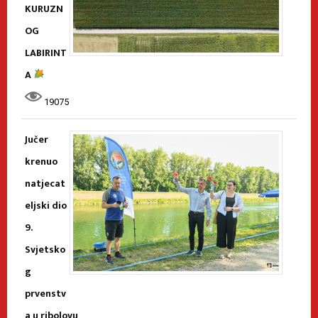
KURUZN
OG
LABIRINT
A
19075
Jučer
krenuo
natjecat
eljski dio
9.
Svjetsko
g
prvenstv
a u ribolovu