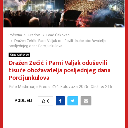
Početna
Gradovi
Grad Čakovec
Dražen Zečić i Parni Valjak oduševili tisuće obožavatelja
posljednjeg dana Porcijunkulova
Grad Čakovec
Dražen Zečić i Parni Valjak oduševili
tisuće obožavatelja posljednjeg dana
Porcijunkulova
Piše
Međimurje Press
4. kolovoza 2025
0
216
PODIJELI
0