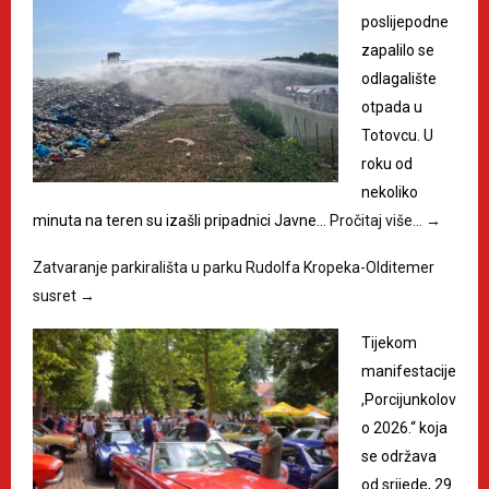
poslijepodne
zapalilo se
odlagalište
otpada u
Totovcu. U
roku od
nekoliko
minuta na teren su izašli pripadnici Javne…
Pročitaj više…
→
Zatvaranje parkirališta u parku Rudolfa Kropeka-Olditemer
susret
→
Tijekom
manifestacije
,Porcijunkolov
o 2026.“ koja
se održava
od srijede, 29.