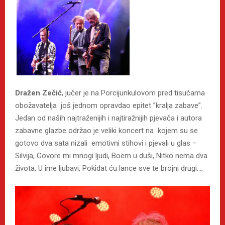
Dražen Zečić
, jučer je na Porcijunkulovom pred tisućama
obožavatelja još jednom opravdao epitet ”kralja zabave”.
Jedan od naših najtraženijih i najtiražnijih pjevača i autora
zabavne glazbe održao je veliki koncert na kojem su se
gotovo dva sata nizali emotivni stihovi i pjevali u glas –
Silvija, Govore mi mnogi ljudi, Boem u duši, Nitko nema dva
života, U ime ljubavi, Pokidat ću lance sve te brojni drugi…,