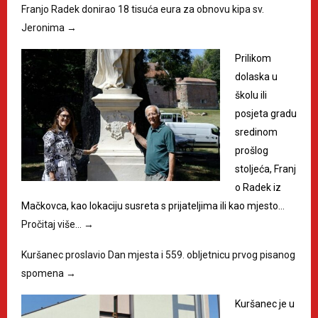
Franjo Radek donirao 18 tisuća eura za obnovu kipa sv.
Jeronima
→
Prilikom
dolaska u
školu ili
posjeta gradu
sredinom
prošlog
stoljeća, Franj
o Radek iz
Mačkovca, kao lokaciju susreta s prijateljima ili kao mjesto…
Pročitaj više…
→
Kuršanec proslavio Dan mjesta i 559. obljetnicu prvog pisanog
spomena
→
Kuršanec je u