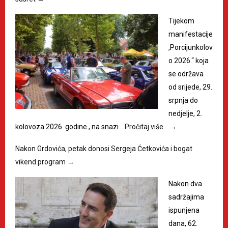
Tijekom
manifestacije
,Porcijunkolov
o 2026.“ koja
se održava
od srijede, 29.
srpnja do
nedjelje, 2.
kolovoza 2026. godine , na snazi…
Pročitaj više…
→
Nakon Grdovića, petak donosi Sergeja Ćetkovića i bogat
vikend program
→
Nakon dva
sadržajima
ispunjena
dana, 62.