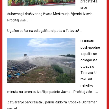
predstavlja
srce
duhovnog i društvenog života Međimurja. Vjernici iz svih…
Pročitaj više…
→
Ugašen požar na odlagalištu otpada u Totovcu!
→
U subotu
poslijepodne
zapalilo se
odlagalište
otpada u
Totovcu. U
roku od
nekoliko
minuta na teren su izašli pripadnici Javne…
Pročitaj više…
→
Zatvaranje parkirališta u parku Rudolfa Kropeka-Olditemer
susret
→