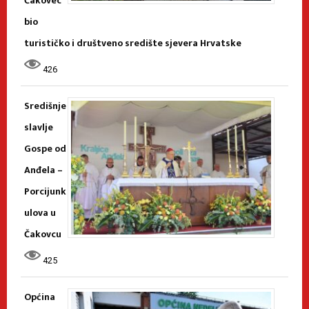
Čakovec
bio
turističko i društveno središte sjevera Hrvatske
426
Središnje
slavlje
Gospe od
Anđela –
Porcijunk
ulova u
Čakovcu
425
Općina