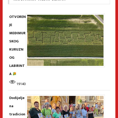
OTVOREN
JE
MEĐIMUR
SKOG
KURUZN
OG
LABIRINT
A
19140
Dodijelje
na
tradicion