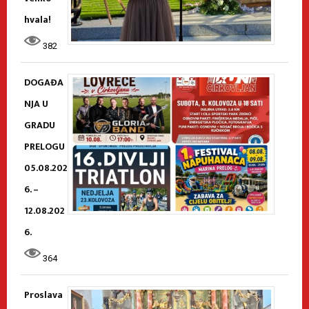
hvala!
382
DOGAĐA
NJA U
GRADU
PRELOGU
05.08.202
6. –
12.08.202
6.
364
Proslava