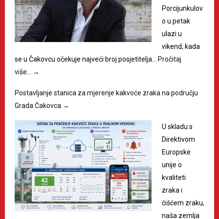
Porcijunkulov
o u petak
ulazi u
vikend, kada
se u Čakovcu očekuje najveći broj posjetitelja…
Pročitaj
više…
→
Postavljanje stanica za mjerenje kakvoće zraka na području
Grada Čakovca
→
U skladu s
Direktivom
Europske
unije o
kvaliteti
zraka i
čišćem zraku,
naša zemlja