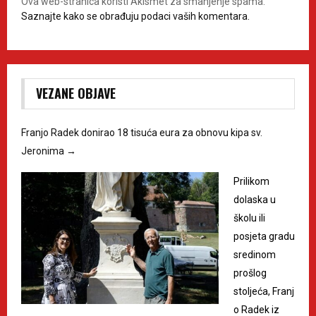
Ova web-stranica koristi Akismet za smanjenje spama.
Saznajte kako se obrađuju podaci vaših komentara.
VEZANE OBJAVE
Franjo Radek donirao 18 tisuća eura za obnovu kipa sv.
Jeronima
→
Prilikom
dolaska u
školu ili
posjeta gradu
sredinom
prošlog
stoljeća, Franj
o Radek iz