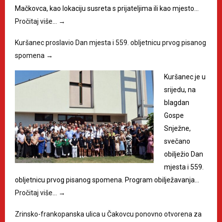
Mačkovca, kao lokaciju susreta s prijateljima ili kao mjesto…
Pročitaj više…
→
Kuršanec proslavio Dan mjesta i 559. obljetnicu prvog pisanog
spomena
→
Kuršanec je u
srijedu, na
blagdan
Gospe
Snježne,
svečano
obilježio Dan
mjesta i 559.
obljetnicu prvog pisanog spomena. Program obilježavanja…
Pročitaj više…
→
Zrinsko-frankopanska ulica u Čakovcu ponovno otvorena za