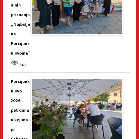
alnih
priznanja
„Najbolje
na
Porcijunk
ulovome”
543
Porcijunk
ulovo
2026. –
pet dana
u kojima
je