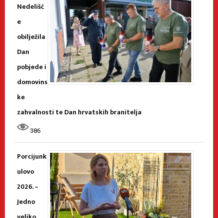
Nedelišć
e
obilježila
Dan
pobjede i
domovins
ke
zahvalnosti te Dan hrvatskih branitelja
386
Porcijunk
ulovo
2026. –
Jedno
veliko