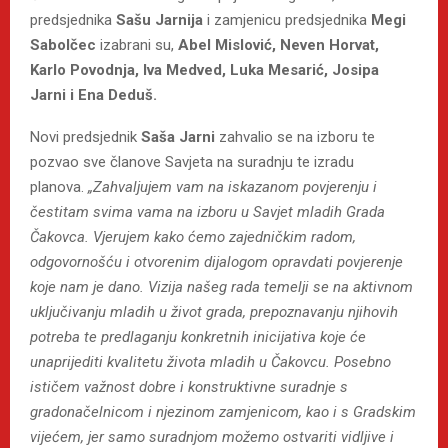
predsjednika
Sašu Jarnija
i zamjenicu predsjednika
Megi
Sabolčec
izabrani su,
Abel Mislović, Neven Horvat,
Karlo Povodnja, Iva Medved, Luka Mesarić, Josipa
Jarni i Ena Deduš.
Novi predsjednik
Saša Jarni
zahvalio se na izboru te
pozvao sve članove Savjeta na suradnju te izradu
planova.
„Zahvaljujem vam na iskazanom povjerenju i
čestitam svima vama na izboru u Savjet mladih Grada
Čakovca. Vjerujem kako ćemo zajedničkim radom,
odgovornošću i otvorenim dijalogom opravdati povjerenje
koje nam je dano. Vizija našeg rada temelji se na aktivnom
uključivanju mladih u život grada, prepoznavanju njihovih
potreba te predlaganju konkretnih inicijativa koje će
unaprijediti kvalitetu života mladih u Čakovcu. Posebno
ističem važnost dobre i konstruktivne suradnje s
gradonačelnicom i njezinom zamjenicom, kao i s Gradskim
vijećem, jer samo suradnjom možemo ostvariti vidljive i