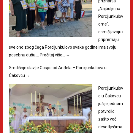
priznanja
„Najbolje na
Porcijunkulov
ome",
osmišljavaju i
pripremaju
sve ono zbog čega Porcijunkulovo svake godine ima svoju
posebnu dušu.…
Pročitaj više…
→
Središnje slavlje Gospe od Anđela – Porcijunkulova u
Čakovcu
→
Porcijunkulov
o u Čakovcu
još je jednom
potvrdilo
zašto već
desetljećima