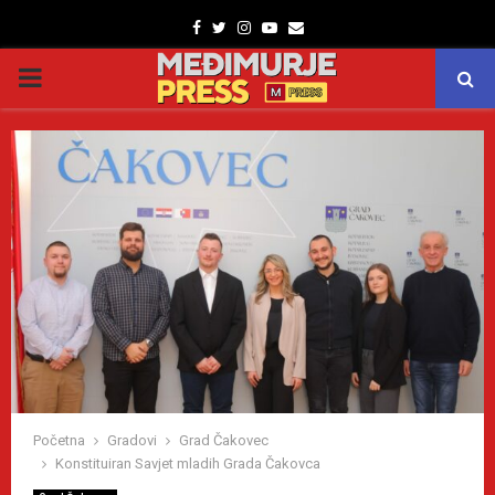
Facebook
Twitter
Instagram
Youtube
Email
PRIMARY
MENU
Početna
Gradovi
Grad Čakovec
Konstituiran Savjet mladih Grada Čakovca