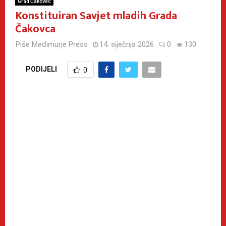
Grad Čakovec
Konstituiran Savjet mladih Grada
Čakovca
Piše
Međimurje Press
14. siječnja 2026
0
130
PODIJELI
0