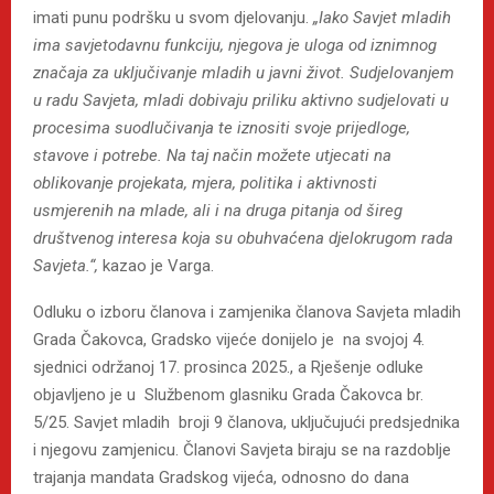
imati punu podršku u svom djelovanju.
„Iako Savjet mladih
ima savjetodavnu funkciju, njegova je uloga od iznimnog
značaja za uključivanje mladih u javni život. Sudjelovanjem
u radu Savjeta, mladi dobivaju priliku aktivno sudjelovati u
procesima suodlučivanja te iznositi svoje prijedloge,
stavove i potrebe. Na taj način možete utjecati na
oblikovanje projekata, mjera, politika i aktivnosti
usmjerenih na mlade, ali i na druga pitanja od šireg
društvenog interesa koja su obuhvaćena djelokrugom rada
Savjeta.“,
kazao je Varga.
Odluku o izboru članova i zamjenika članova Savjeta mladih
Grada Čakovca, Gradsko vijeće donijelo je na svojoj 4.
sjednici održanoj 17. prosinca 2025., a Rješenje odluke
objavljeno je u Službenom glasniku Grada Čakovca br.
5/25. Savjet mladih broji 9 članova, uključujući predsjednika
i njegovu zamjenicu. Članovi Savjeta biraju se na razdoblje
trajanja mandata Gradskog vijeća, odnosno do dana