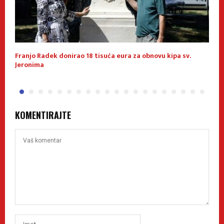
u
Franjo Radek donirao 18 tisuća eura za obnovu kipa sv.
K
Jeronima
p
KOMENTIRAJTE