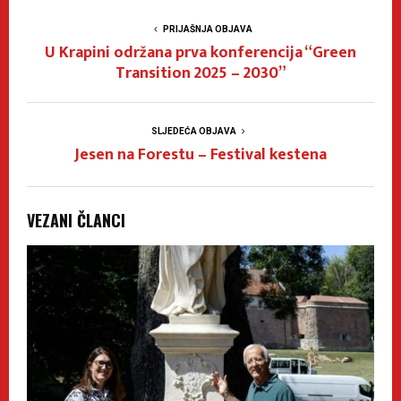
PRIJAŠNJA OBJAVA
U Krapini održana prva konferencija “Green
Transition 2025 – 2030”
SLJEDEĆA OBJAVA
Jesen na Forestu – Festival kestena
VEZANI ČLANCI