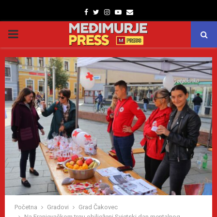
Facebook
Twitter
Instagram
Youtube
Email
PRIMARY
MENU
Početna
Gradovi
Grad Čakovec
Na Franjevačkom trgu obilježeni Svjetski dan mentalnog