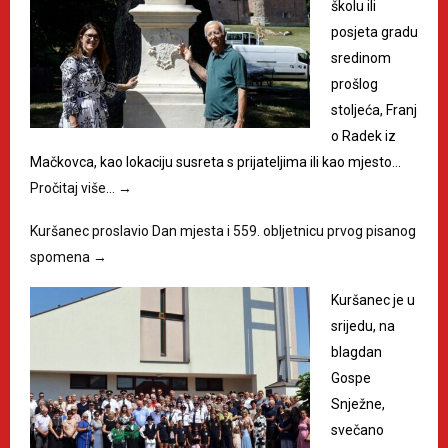
školu ili
posjeta gradu
sredinom
prošlog
stoljeća, Franj
o Radek iz
Mačkovca, kao lokaciju susreta s prijateljima ili kao mjesto…
Pročitaj više…
→
Kuršanec proslavio Dan mjesta i 559. obljetnicu prvog pisanog
spomena
→
Kuršanec je u
srijedu, na
blagdan
Gospe
Snježne,
svečano