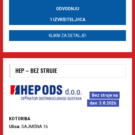
ODVODNJU
1 IZVRŠITELJ/ICA
KLIKNI ZA DETALJE!
HEP – BEZ STRUJE
Bez struje na
dan: 3.8.2026.
KOTORIBA
Ulica:
SAJMIŠNA 16.