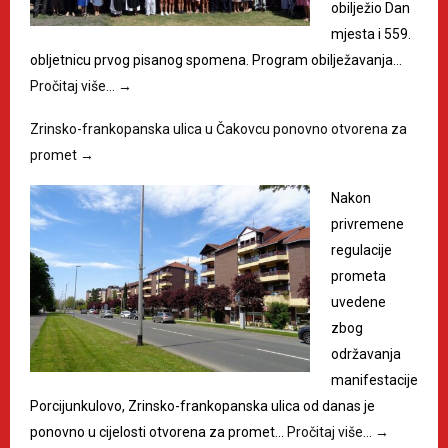
obilježio Dan
mjesta i 559.
obljetnicu prvog pisanog spomena. Program obilježavanja…
Pročitaj više…
→
Zrinsko-frankopanska ulica u Čakovcu ponovno otvorena za
promet
→
Nakon
privremene
regulacije
prometa
uvedene
zbog
održavanja
manifestacije
Porcijunkulovo, Zrinsko-frankopanska ulica od danas je
ponovno u cijelosti otvorena za promet…
Pročitaj više…
→