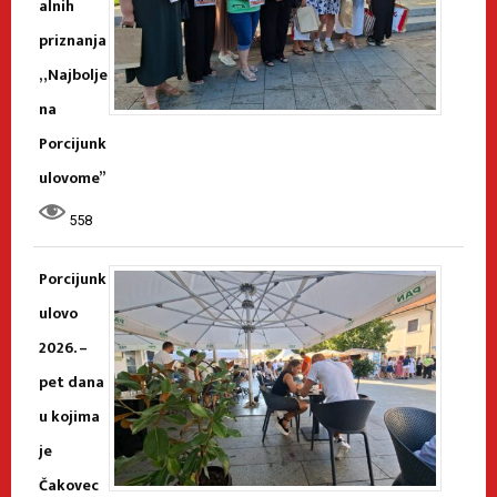
alnih
priznanja
„Najbolje
na
Porcijunk
ulovome”
558
Porcijunk
ulovo
2026. –
pet dana
u kojima
je
Čakovec