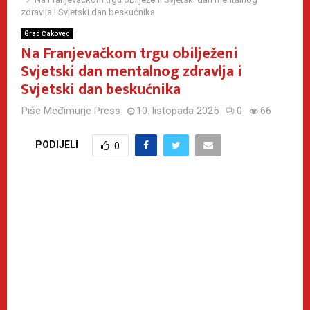
zdravlja i Svjetski dan beskućnika
Grad Čakovec
Na Franjevačkom trgu obilježeni
Svjetski dan mentalnog zdravlja i
Svjetski dan beskućnika
Piše
Međimurje Press
10. listopada 2025
0
66
PODIJELI
0