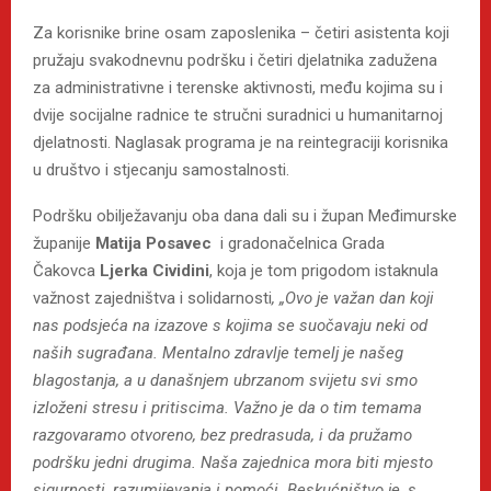
Za korisnike brine osam zaposlenika – četiri asistenta koji
pružaju svakodnevnu podršku i četiri djelatnika zadužena
za administrativne i terenske aktivnosti, među kojima su i
dvije socijalne radnice te stručni suradnici u humanitarnoj
djelatnosti. Naglasak programa je na reintegraciji korisnika
u društvo i stjecanju samostalnosti.
Podršku obilježavanju oba dana dali su i župan Međimurske
županije
Matija Posavec
i gradonačelnica Grada
Čakovca
Ljerka Cividini
, koja je tom prigodom istaknula
važnost zajedništva i solidarnosti
, „Ovo je važan dan koji
nas podsjeća na izazove s kojima se suočavaju neki od
naših sugrađana. Mentalno zdravlje temelj je našeg
blagostanja, a u današnjem ubrzanom svijetu svi smo
izloženi stresu i pritiscima. Važno je da o tim temama
razgovaramo otvoreno, bez predrasuda, i da pružamo
podršku jedni drugima. Naša zajednica mora biti mjesto
sigurnosti, razumijevanja i pomoći. Beskućništvo je, s