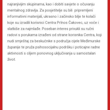
najranjivijim skupinama, kao i dobiti savjete o očuvanju
mentalnog zdravlja. Za posjetitelje su bili pripremljeni
informativni materijali, ukrasno i začinsko bilje te kolači
koje su izradili korisnici Centra PrInos Čakovec, uz voće i
slatkiše za najmlađe. Poseban interes privukli su ručni
radovi s porukama izrađeni od strane korisnika Centra, koji
nudi smještaj za beskućnike s područja cijele Međimurske
županije te pruža psihosocijalnu podršku i poticajne radne
aktivnosti s ciljem ponovnog uključivanja u samostalan
život.