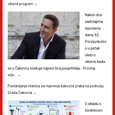
vikend program
→
Nakon dva
sadržajima
ispunjena
dana, 62.
Porcijunkulov
o u petak
ulazi u
vikend, kada
se u Čakovcu očekuje najveći broj posjetitelja…
Pročitaj
više…
→
Postavljanje stanica za mjerenje kakvoće zraka na području
Grada Čakovca
→
U skladu s
Direktivom