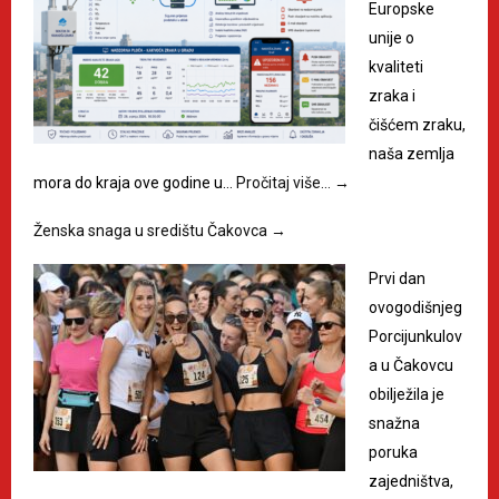
Europske
unije o
kvaliteti
zraka i
čišćem zraku,
naša zemlja
mora do kraja ove godine u…
Pročitaj više…
→
Ženska snaga u središtu Čakovca
→
Prvi dan
ovogodišnjeg
Porcijunkulov
a u Čakovcu
obilježila je
snažna
poruka
zajedništva,