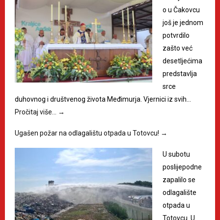
o u Čakovcu
još je jednom
potvrdilo
zašto već
desetljećima
predstavlja
srce
duhovnog i društvenog života Međimurja. Vjernici iz svih…
Pročitaj više…
→
Ugašen požar na odlagalištu otpada u Totovcu!
→
U subotu
poslijepodne
zapalilo se
odlagalište
otpada u
Totovcu. U