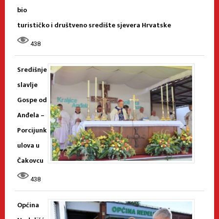
bio
turističko i društveno središte sjevera Hrvatske
438
Središnje
slavlje
Gospe od
Anđela –
Porcijunk
ulova u
Čakovcu
438
Općina