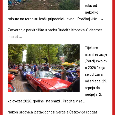
roku od
nekoliko
minuta na teren su izašli pripadnici Javne…
Pročitaj više…
→
Zatvaranje parkirališta u parku Rudolfa Kropeka-Olditemer
susret
→
Tijekom
manifestacije
,Porcijunkolov
o 2026.“ koja
se održava
od srijede, 29.
srpnja do
nedjelje, 2.
kolovoza 2026. godine , na snazi…
Pročitaj više…
→
Nakon Grdovića, petak donosi Sergeja Ćetkovića i bogat