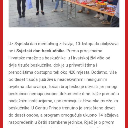
Uz Svjetski dan mentalnog zdravlja, 10. listopada obilježava
se i
Svjetski dan beskućnika
. Prema procjenama
Hrvatske mreže za beskućnike, u Hrvatskoj živi više od
dvije tisuće beskućnika, dok je u prihvatilištima i
prenoćištima dostupno tek oko 420 mjesta. Dodatno, više
od deset tisuća ljudi živi u neadekvatnim i nesigurnim
uvjetima stanovanja. Točan broj teško je utvrditi, jer mnogi
beskućnici nemaju osobne dokumente ili ne traže pomoć u
nadležnim institucijama, upozoravaju iz Hrvatske mreže za
beskućnike. U Centru Prinos trenutno je smješteno devet
do deset osoba, a program omogućuje ukupno 14 ležajeva
raspoređenih u četiri stambene jedinice. Riječ je o prvom