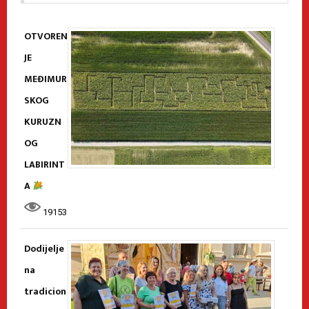
OTVOREN
JE
MEĐIMUR
SKOG
KURUZN
OG
LABIRINT
A
19153
Dodijelje
na
tradicion