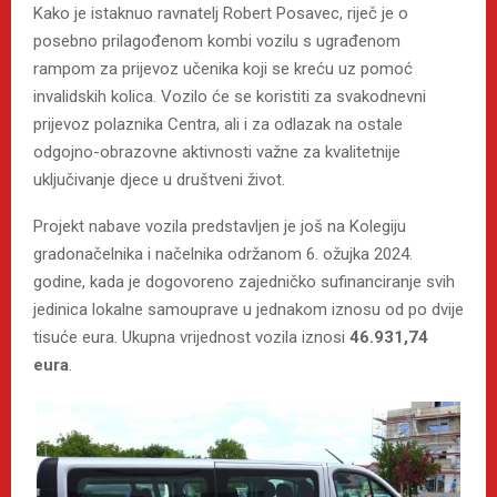
Kako je istaknuo ravnatelj Robert Posavec, riječ je o
posebno prilagođenom kombi vozilu s ugrađenom
rampom za prijevoz učenika koji se kreću uz pomoć
invalidskih kolica. Vozilo će se koristiti za svakodnevni
prijevoz polaznika Centra, ali i za odlazak na ostale
odgojno-obrazovne aktivnosti važne za kvalitetnije
uključivanje djece u društveni život.
Projekt nabave vozila predstavljen je još na Kolegiju
gradonačelnika i načelnika održanom 6. ožujka 2024.
godine, kada je dogovoreno zajedničko sufinanciranje svih
jedinica lokalne samouprave u jednakom iznosu od po dvije
tisuće eura. Ukupna vrijednost vozila iznosi
46.931,74
eura
.