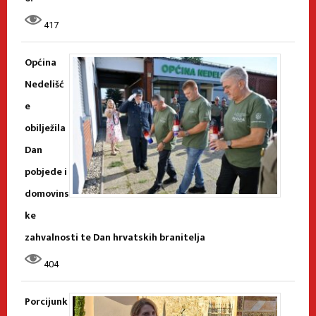
417
Općina
Nedelišć
e
obilježila
Dan
pobjede i
domovins
ke
zahvalnosti te Dan hrvatskih branitelja
404
Porcijunk