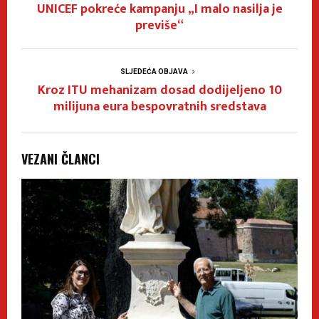
UNICEF pokreće kampanju „I malo nasilja je
previše“
SLJEDEĆA OBJAVA
Kroz ITU mehanizam dosad dodijeljeno 10
milijuna eura bespovratnih sredstava
VEZANI ČLANCI