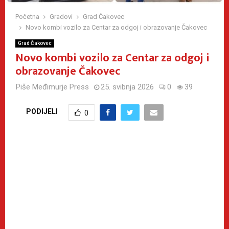
Početna
Gradovi
Grad Čakovec
Novo kombi vozilo za Centar za odgoj i obrazovanje Čakovec
Grad Čakovec
Novo kombi vozilo za Centar za odgoj i
obrazovanje Čakovec
Piše
Međimurje Press
25. svibnja 2026
0
39
PODIJELI
0