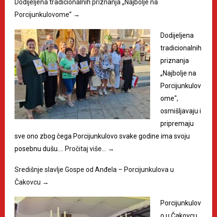
Dodijeljena tradicionalnih priznanja „Najbolje na
Porcijunkulovome”
→
Dodijeljena
tradicionalnih
priznanja
„Najbolje na
Porcijunkulov
ome",
osmišljavaju i
pripremaju
sve ono zbog čega Porcijunkulovo svake godine ima svoju
posebnu dušu.…
Pročitaj više…
→
Središnje slavlje Gospe od Anđela – Porcijunkulova u
Čakovcu
→
Porcijunkulov
o u Čakovcu