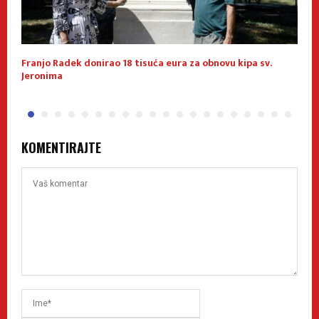
u
Franjo Radek donirao 18 tisuća eura za obnovu kipa sv.
K
Jeronima
p
KOMENTIRAJTE