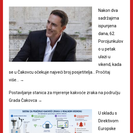
Nakon dva
sadržajima
ispunjena
dana, 62.
Porcijunkulov
o u petak
ulazi u
vikend, kada
se u Čakovcu očekuje najveći broj posjetitelja…
Pročitaj
više…
→
Postavljanje stanica za mjerenje kakvoće zraka na području
Grada Čakovca
→
U skladu s
Direktivom
Europske