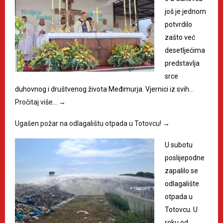
još je jednom
potvrdilo
zašto već
desetljećima
predstavlja
srce
duhovnog i društvenog života Međimurja. Vjernici iz svih…
Pročitaj više…
→
Ugašen požar na odlagalištu otpada u Totovcu!
→
U subotu
poslijepodne
zapalilo se
odlagalište
otpada u
Totovcu. U
roku od