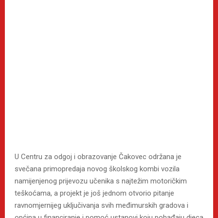
U Centru za odgoj i obrazovanje Čakovec održana je
svečana primopredaja novog školskog kombi vozila
namijenjenog prijevozu učenika s najtežim motoričkim
teškoćama, a projekt je još jednom otvorio pitanje
ravnomjernijeg uključivanja svih međimurskih gradova i
općina u financiranje i pomoć ustanovi koju pohađaju djeca