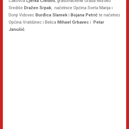
Čakovca
Ljerka Cividini
, gradonačelnik Grada Mursko
Središe
Dražen Srpak
, načelnice Općina Sveta Marija i
Donji Vidovec
Đurđica Slamek
i
Bojana Petrić
te načelnici
Općina Vratišinec i Belica
Mihael Grbavec
i
Petar
Janušić
.