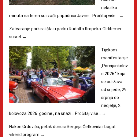
nekoliko
minuta na teren su izašli pripadnici Javne…
Pročitaj više…
→
Zatvaranje parkirališta u parku Rudolfa Kropeka-Olditemer
susret
→
Tijekom
manifestacije
,Porcijunkolov
o 2026.“ koja
se održava
od srijede, 29.
srpnja do
nedjelje, 2.
kolovoza 2026. godine , na snazi…
Pročitaj više…
→
Nakon Grdovića, petak donosi Sergeja Ćetkovića i bogat
vikend program
→