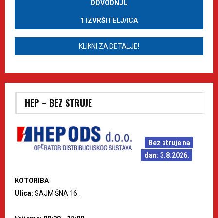
ODVODNJU
1 IZVRŠITELJ/ICA
KLIKNI ZA DETALJE!
HEP – BEZ STRUJE
Bez struje na
dan: 3.8.2026.
KOTORIBA
Ulica:
SAJMIŠNA 16.