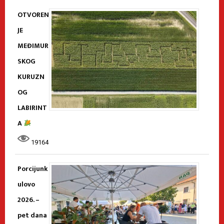
OTVOREN
JE
MEĐIMUR
SKOG
KURUZN
OG
LABIRINT
A
19164
Porcijunk
ulovo
2026. –
pet dana