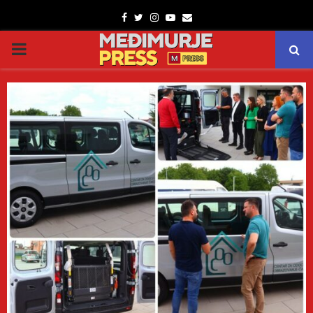
Facebook
Twitter
Instagram
Youtube
Email
PRIMARY
MENU