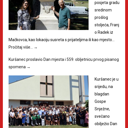
posjeta gradu
sredinom
prošlog
stoljeća, Franj
o Radek iz
Mačkovca, kao lokaciju susreta s prijateljima ili kao mjesto…
Pročitaj više…
→
Kuršanec proslavio Dan mjesta i 559. obljetnicu prvog pisanog
spomena
→
Kuršanec je u
srijedu, na
blagdan
Gospe
Snježne,
svečano
obilježio Dan