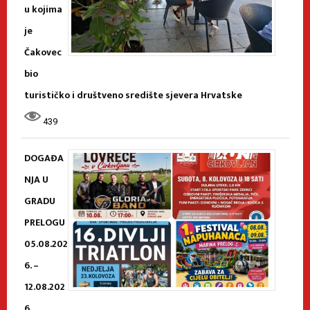
u kojima
je
Čakovec
bio
turističko i društveno središte sjevera Hrvatske
439
DOGAĐA
NJA U
GRADU
PRELOGU
05.08.202
6. –
12.08.202
6.