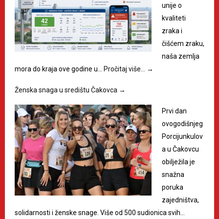
unije o
kvaliteti
zraka i
čišćem zraku,
naša zemlja
mora do kraja ove godine u…
Pročitaj više…
→
Ženska snaga u središtu Čakovca
→
Prvi dan
ovogodišnjeg
Porcijunkulov
a u Čakovcu
obilježila je
snažna
poruka
zajedništva,
solidarnosti i ženske snage. Više od 500 sudionica svih…