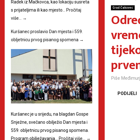
Radek iz Mačkovca, kao lokaciju susreta
Grad Čakovec
s prijateljima ili kao mjesto…
Pročitaj
Određ
više…
→
vreme
Kuršanec proslavio Dan mjesta i 559.
obljetnicu prvog pisanog spomena
→
tije
prve
Piše
Međimurj
PODIJELI
Kuršanec je u srijedu, na blagdan Gospe
Snježne, svečano obilježio Dan mjesta i
559. obljetnicu prvog pisanog spomena.
Program obilježavanja…
Pročitaj više…
→