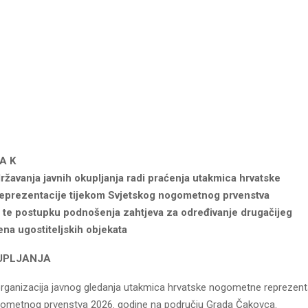
 A K
ržavanja javnih okupljanja radi praćenja utakmica hrvatske
prezentacije tijekom Svjetskog nogometnog prvenstva
 te postupku podnošenja zahtjeva za određivanje drugačijeg
na ugostiteljskih objekata
KUPLJANJA
rganizacija javnog gledanja utakmica hrvatske nogometne reprezenta
ometnog prvenstva 2026. godine na području Grada Čakovca.