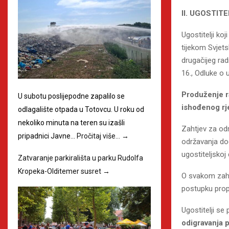
II. UGOSTIT
Ugostitelji ko
tijekom Svjet
drugačijeg rad
16., Odluke o 
Produženje r
U subotu poslijepodne zapalilo se
ishođenog rj
odlagalište otpada u Totovcu. U roku od
nekoliko minuta na teren su izašli
Zahtjev za od
pripadnici Javne…
Pročitaj više…
→
održavanja do
ugostiteljskoj
Zatvaranje parkirališta u parku Rudolfa
Kropeka-Olditemer susret
→
O svakom zaht
postupku prop
Ugostitelji se
odigravanja 