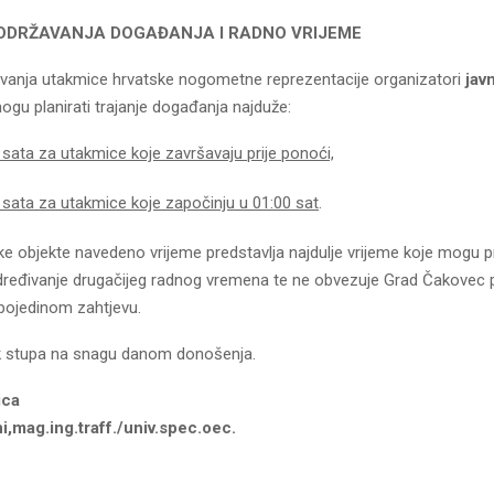
ME ODRŽAVANJA DOGAĐANJA I RADNO VRIJEME
vanja utakmice hrvatske nogometne reprezentacije organizatori
jav
gu planirati trajanje događanja najduže:
 sata za utakmice koje završavaju prije ponoći,
 sata za utakmice koje započinju u 01:00 sat
.
ke objekte navedeno vrijeme predstavlja najdulje vrijeme koje mogu pr
dređivanje drugačijeg radnog vremena te ne obvezuje Grad Čakovec p
 pojedinom zahtjevu.
k stupa na snagu danom donošenja.
ica
ni,mag.ing.traff./univ.spec.oec.