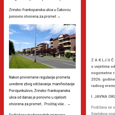
Zrinsko-frankopanska ulica u Čakovcu
ponovno otvorena za promet
→
Z A K LJ U Č
o uvjetima od
nogometne re
Nakon privremene regulacije prometa
2026. godine
uvedene zbog održavanja manifestacije
radnog vreme
Porcijunkulovo, Zrinsko-frankopanska
I. JAVNA O
ulica od danas je ponovno u cijelosti
otvorena za promet…
Pročitaj više…
→
Podržava se o
Svjetskog nog
Dodijeljena tradicionalnih priznanja