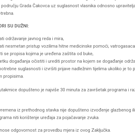
 području Grada Čakovca uz suglasnost vlasnika odnosno upravitelj
otrebna.
RI SU DUŽNI:
ti održavanje javnog reda i mira,
ati nesmetan pristup vozilima hitne medicinske pomoći, vatrogasaca i 
ati se propisa kojima je uređena zaštita od buke,
etku događanja očistiti i urediti prostor na kojem se događanje održ
 potrebne suglasnosti i izvršiti prijave nadležnim tijelima ukoliko je to
 propisima.
utakmice dopušteno je najviše 30 minuta za završetak programa i raz
vremena iz prethodnog stavka nije dopušteno izvođenje glazbenog il
rama niti korištenje uređaja za pojačavanje zvuka.
snose odgovornost za provedbu mjera iz ovog Zaključka.