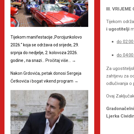
III. VRIJE
Tijekom održa
i ugostitelji
mo
Tijekom manifestacije ,Porcijunkolovo
do 02:00
2026.“ koja se održava od srijede, 29.
srpnja do nedjelje, 2. kolovoza 2026.
do 04:00
godine , na snazi…
Pročitaj više…
→
Za ugostiteljs
Nakon Grdovića, petak donosi Sergeja
zahtjevu za o
Ćetkovića i bogat vikend program
→
odlučivanja o
Ovaj Zaključa
Gradonačeln
Ljerka Cividi