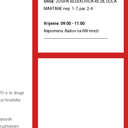
Ulica:
JOSIPA BEDEKOVIĆA kb.28, ULICA
MARTANE nep. 1-7, par. 2-4.
Vrijeme: 09:00 - 11:00
Napomena: Radovi na NN mreži
--------------------------------------------------------
VD-e te druge
ca hrvatske
mjesnih
 društvenim