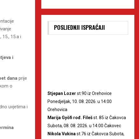
ntacije
POSLJEDNJI ISPRAĆAJI
ivanje
15., 15.a i
jeva i
pet dana
prije
ukom o
Stjepan Lozer
st.90 iz Orehovice
Ponedjeljak, 10. 08. 2026. u 14:00
dno uvjetima i
Orehovica
Marija Gyöfi rođ. Fileš
st. 85 iz Čakovca
Subota, 08. 08. 2026. u 14:00 Čakovec
ermina
Nikola Vukina
st.76 iz Čakovca Subota,