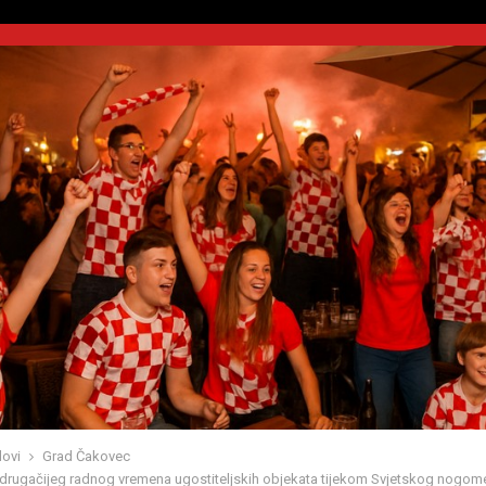
ovi
Grad Čakovec
 drugačijeg radnog vremena ugostiteljskih objekata tijekom Svjetskog nogom