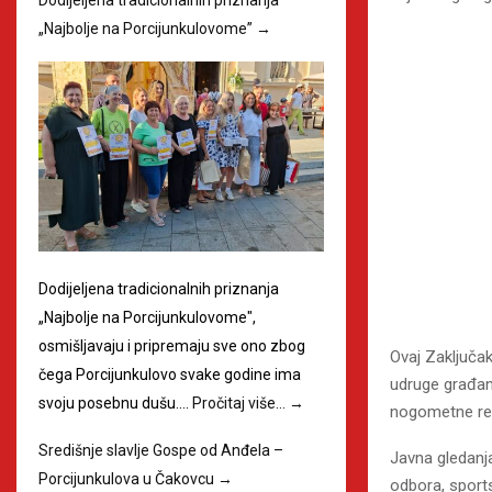
„Najbolje na Porcijunkulovome”
→
Dodijeljena tradicionalnih priznanja
„Najbolje na Porcijunkulovome",
osmišljavaju i pripremaju sve ono zbog
Ovaj Zaključa
čega Porcijunkulovo svake godine ima
udruge građana
svoju posebnu dušu.…
Pročitaj više…
→
nogometne rep
Središnje slavlje Gospe od Anđela –
Javna gledanj
Porcijunkulova u Čakovcu
→
odbora, sports