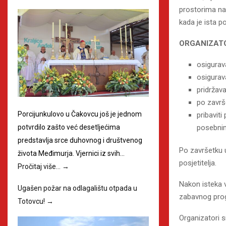
prostorima na
kada je ista p
ORGANIZATO
osigurava
osigurav
pridržav
po završ
Porcijunkulovo u Čakovcu još je jednom
pribaviti
potvrdilo zašto već desetljećima
posebnim
predstavlja srce duhovnog i društvenog
Po završetku 
života Međimurja. Vjernici iz svih…
posjetitelja.
Pročitaj više…
→
Nakon isteka 
Ugašen požar na odlagalištu otpada u
zabavnog prog
Totovcu!
→
Organizatori 