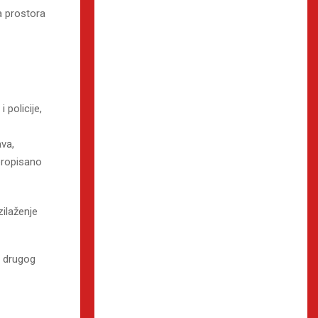
a prostora
policije,
ava,
 propisano
ilaženje
i drugog