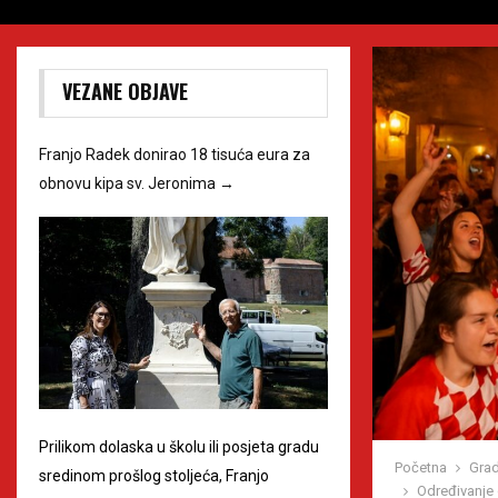
VEZANE OBJAVE
Franjo Radek donirao 18 tisuća eura za
obnovu kipa sv. Jeronima
→
Prilikom dolaska u školu ili posjeta gradu
Početna
Grad
sredinom prošlog stoljeća, Franjo
Određivanje