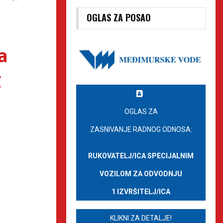
OGLAS ZA POSAO
a
g
OGLAS ZA
ZASNIVANJE RADNOG ODNOSA:
RUKOVATELJ/ICA SPECIJALNIM
VOZILOM ZA ODVODNJU
1 IZVRŠITELJ/ICA
KLIKNI ZA DETALJE!