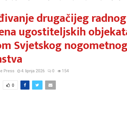
ivanje drugačijeg radnog
na ugostiteljskih objekat
kom Svjetskog nogometno
nstva
e Press
4. lipnja 2026
0
154
0