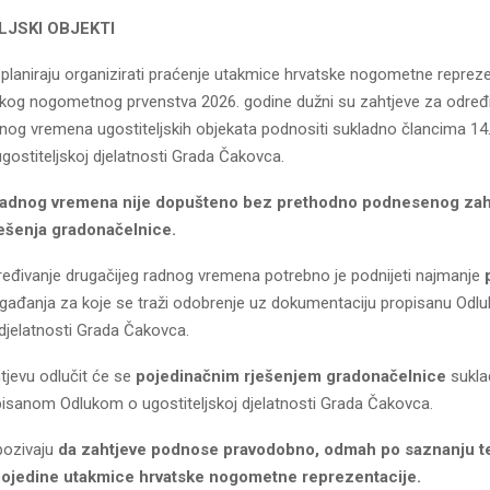
ELJSKI OBJEKTI
ji planiraju organizirati praćenje utakmice hrvatske nogometne repreze
skog nogometnog prvenstva 2026. godine dužni su zahtjeve za određ
nog vremena ugostiteljskih objekata podnositi sukladno člancima 14., 
ugostiteljskoj djelatnosti Grada Čakovca.
adnog vremena nije dopušteno bez prethodno podnesenog zaht
ešenja gradonačelnice.
ređivanje drugačijeg radnog vremena potrebno je podnijeti najmanje
gađanja za koje se traži odobrenje uz dokumentaciju propisanu Odl
 djelatnosti Grada Čakovca.
jevu odlučit će se
pojedinačnim rješenjem gradonačelnice
sukla
isanom Odlukom o ugostiteljskoj djelatnosti Grada Čakovca.
 pozivaju
da zahtjeve podnose pravodobno, odmah po saznanju t
pojedine utakmice hrvatske nogometne reprezentacije.