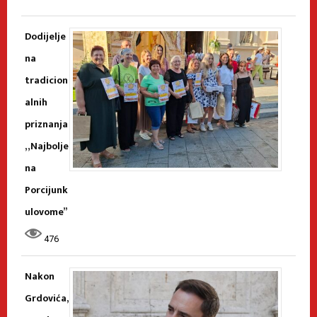
Dodijelje
na
tradicion
alnih
priznanja
„Najbolje
na
Porcijunk
ulovome”
476
Nakon
Grdovića,