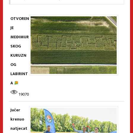
OTVOREN
JE
MEĐIMUR
SKOG
KURUZN
OG
LABIRINT
A
19070
Jučer
krenuo
natjecat