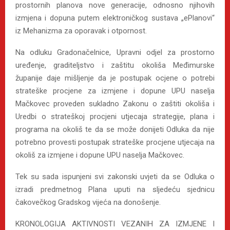
prostornih planova nove generacije, odnosno njihovih
izmjena i dopuna putem elektroničkog sustava „ePlanovi“
iz Mehanizma za oporavak i otpornost.
Na odluku Gradonačelnice, Upravni odjel za prostorno
uređenje, graditeljstvo i zaštitu okoliša Međimurske
županije daje mišljenje da je postupak ocjene o potrebi
strateške procjene za izmjene i dopune UPU naselja
Mačkovec proveden sukladno Zakonu o zaštiti okoliša i
Uredbi o strateškoj procjeni utjecaja strategije, plana i
programa na okoliš te da se može donijeti Odluka da nije
potrebno provesti postupak strateške procjene utjecaja na
okoliš za izmjene i dopune UPU naselja Mačkovec.
Tek su sada ispunjeni svi zakonski uvjeti da se Odluka o
izradi predmetnog Plana uputi na sljedeću sjednicu
čakovečkog Gradskog vijeća na donošenje.
KRONOLOGIJA AKTIVNOSTI VEZANIH ZA IZMJENE I