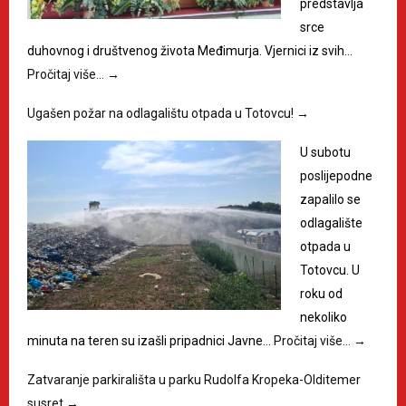
predstavlja
srce
duhovnog i društvenog života Međimurja. Vjernici iz svih…
Pročitaj više…
→
Ugašen požar na odlagalištu otpada u Totovcu!
→
U subotu
poslijepodne
zapalilo se
odlagalište
otpada u
Totovcu. U
roku od
nekoliko
minuta na teren su izašli pripadnici Javne…
Pročitaj više…
→
Zatvaranje parkirališta u parku Rudolfa Kropeka-Olditemer
susret
→