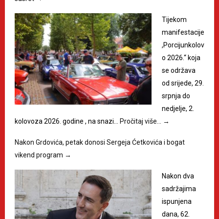
Tijekom
manifestacije
,Porcijunkolov
o 2026.“ koja
se održava
od srijede, 29.
srpnja do
nedjelje, 2.
kolovoza 2026. godine , na snazi…
Pročitaj više…
→
Nakon Grdovića, petak donosi Sergeja Ćetkovića i bogat
vikend program
→
Nakon dva
sadržajima
ispunjena
dana, 62.