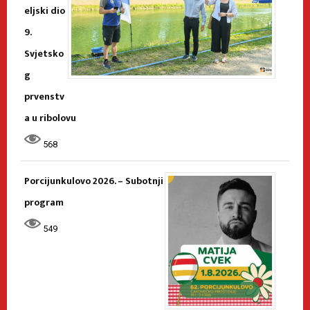
eljski dio
9.
Svjetsko
g
prvenstv
a u ribolovu
568
Porcijunkulovo 2026. – Subotnji
program
549