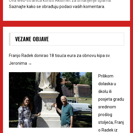
Ova web-stranica koristi Akismet za smanjenje spama.
Saznajte kako se obrađuju podaci vaših komentara.
VEZANE OBJAVE
Franjo Radek donirao 18 tisuća eura za obnovu kipa sv.
Jeronima
→
Prilikom
dolaska u
školu ili
posjeta gradu
sredinom
prošlog
stoljeća, Franj
o Radek iz