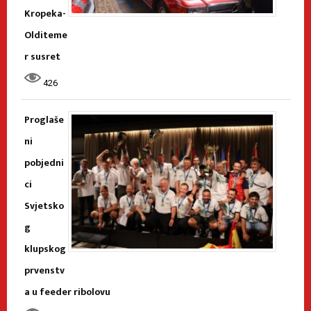
Kropeka-
Olditeme
r susret
426
Proglaše
ni
pobjedni
ci
Svjetsko
g
klupskog
prvenstv
a u feeder ribolovu