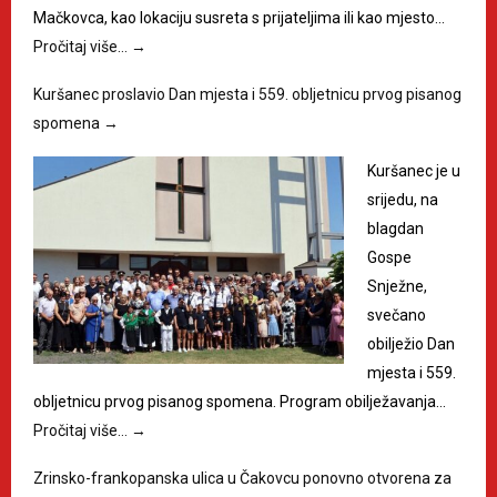
Mačkovca, kao lokaciju susreta s prijateljima ili kao mjesto…
Pročitaj više…
→
Kuršanec proslavio Dan mjesta i 559. obljetnicu prvog pisanog
spomena
→
Kuršanec je u
srijedu, na
blagdan
Gospe
Snježne,
svečano
obilježio Dan
mjesta i 559.
obljetnicu prvog pisanog spomena. Program obilježavanja…
Pročitaj više…
→
Zrinsko-frankopanska ulica u Čakovcu ponovno otvorena za