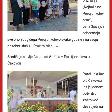
priznanja
„Najbolje na
Porcijunkulov
ome",
osmišljavaju i
pripremaju
sve ono zbog čega Porcijunkulovo svake godine ima svoju
posebnu dušu.…
Pročitaj više…
→
Središnje slavlje Gospe od Anđela – Porcijunkulova u
Čakovcu
→
Porcijunkulov
o u Čakovcu
još je jednom
potvrdilo
zašto već
desetljećima