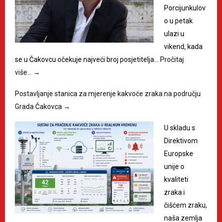
Porcijunkulov
o u petak
ulazi u
vikend, kada
se u Čakovcu očekuje najveći broj posjetitelja…
Pročitaj
više…
→
Postavljanje stanica za mjerenje kakvoće zraka na području
Grada Čakovca
→
U skladu s
Direktivom
Europske
unije o
kvaliteti
zraka i
čišćem zraku,
naša zemlja