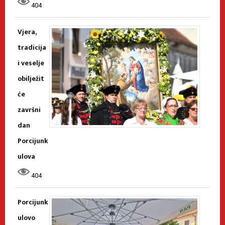
404
Vjera,
tradicija
i veselje
obilježit
će
završni
dan
Porcijunk
ulova
404
Porcijunk
ulovo