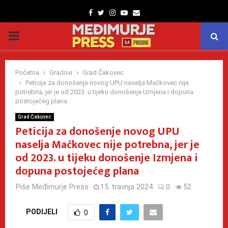
Facebook
Twitter
Instagram
Youtube
Email
PRIMARY
MENU
Početna
Gradovi
Grad Čakovec
Peticija za donošenje novog UPU naselja Mačkovec nije
potrebna, jer je od 2023. u tijeku donošenje Izmjena i dopuna
postojećeg plana
Grad Čakovec
Peticija za donošenje novog UPU
naselja Mačkovec nije potrebna, jer je
od 2023. u tijeku donošenje Izmjena i
dopuna postojećeg plana
Piše
Međimurje Press
15. travnja 2024
0
52
PODIJELI
0