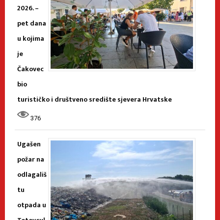
2026. –
pet dana
u kojima
je
Čakovec
bio
turističko i društveno središte sjevera Hrvatske
376
Ugašen
požar na
odlagališ
tu
otpada u