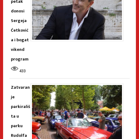
petak
donosi
Sergeja
Ćetković
a i bogat
vikend
program
433
Zatvaran
je
parkirališ
ta u
parku
Rudolfa