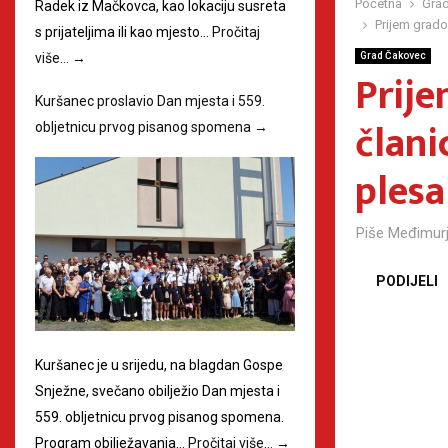
Početna
Grad
Radek iz Mačkovca, kao lokaciju susreta
Prijem grado
s prijateljima ili kao mjesto…
Pročitaj
Grad Čakovec
više…
→
Prije
Kuršanec proslavio Dan mjesta i 559.
člani
obljetnicu prvog pisanog spomena
→
plesa
Piše
Međimurj
PODIJELI
Kuršanec je u srijedu, na blagdan Gospe
Snježne, svečano obilježio Dan mjesta i
559. obljetnicu prvog pisanog spomena.
Program obilježavanja…
Pročitaj više…
→