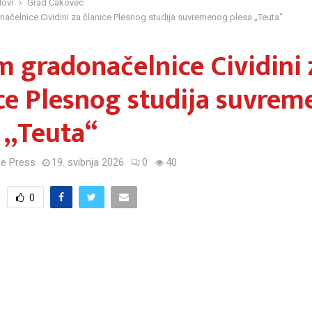
ovi
Grad Čakovec
načelnice Cividini za članice Plesnog studija suvremenog plesa „Teuta“
m gradonačelnice Cividini 
ce Plesnog studija suvre
 „Teuta“
e Press
19. svibnja 2026
0
40
0