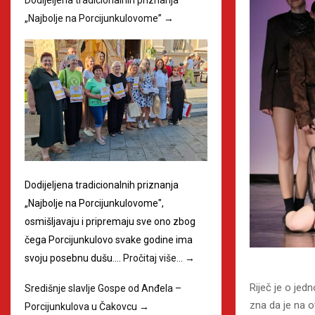
„Najbolje na Porcijunkulovome”
→
Dodijeljena tradicionalnih priznanja
„Najbolje na Porcijunkulovome",
osmišljavaju i pripremaju sve ono zbog
čega Porcijunkulovo svake godine ima
svoju posebnu dušu.…
Pročitaj više…
→
Riječ je o jed
Središnje slavlje Gospe od Anđela –
zna da je na 
Porcijunkulova u Čakovcu
→