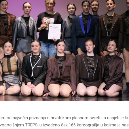
nom od najvećih priznanja u hrvatskom plesnom svijetu, a uspjeh je t
ovogodišnjem TREPS-u izvedeno čak 166 koreografija u kojima je nas