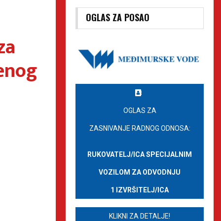
OGLAS ZA POSAO
za
menog
OGLAS ZA
ZASNIVANJE RADNOG ODNOSA:
RUKOVATELJ/ICA SPECIJALNIM
VOZILOM ZA ODVODNJU
1 IZVRŠITELJ/ICA
KLIKNI ZA DETALJE!