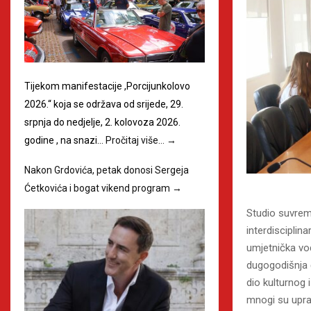
Tijekom manifestacije ,Porcijunkolovo
2026.“ koja se održava od srijede, 29.
srpnja do nedjelje, 2. kolovoza 2026.
godine , na snazi…
Pročitaj više…
→
Nakon Grdovića, petak donosi Sergeja
Ćetkovića i bogat vikend program
→
Studio suvrem
interdisciplin
umjetnička vod
dugogodišnja 
dio kulturnog 
mnogi su uprav