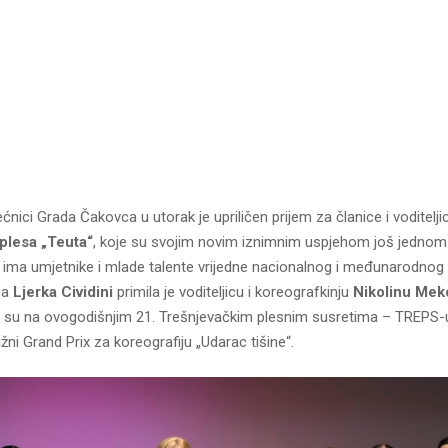
ećnici Grada Čakovca u utorak je upriličen prijem za članice i voditelj
lesa „Teuta“
, koje su svojim novim iznimnim uspjehom još jednom 
ima umjetnike i mlade talente vrijedne nacionalnog i međunarodnog 
ca
Ljerka Cividini
primila je voditeljicu i koreografkinju
Nikolinu Mek
e su na ovogodišnjim 21. Trešnjevačkim plesnim susretima – TREPS-u
ižni Grand Prix za koreografiju „Udarac tišine“.