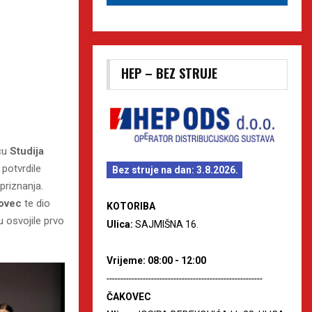
HEP – BEZ STRUJE
icu
Studija
potvrdile
Bez struje na dan: 3.8.2026.
priznanja.
ovec
te dio
KOTORIBA
 osvojile prvo
Ulica:
SAJMIŠNA 16.
Vrijeme: 08:00 - 12:00
--------------------------------------------------------
ČAKOVEC