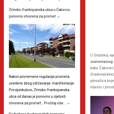
Zrinsko-frankopanska ulica u Čakovcu
ponovno otvorena za promet
→
U Gradskoj vij
suvremenog p
kako Čakovec 
Gradonačelni
Nakon privremene regulacije prometa
plesačica koj
uvedene zbog održavanja manifestacije
mjesto i prest
Porcijunkulovo, Zrinsko-frankopanska
ulica od danas je ponovno u cijelosti
otvorena za promet…
Pročitaj više…
→
Dodijeljena tradicionalnih priznanja