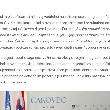
adim plesačicama i njihovoj voditeljici na velikom uspjehu, gradonače
ka Cividin
i istaknula je kako svojim radom, talentom i rezultatima na 
promoviraju Čakovec diljem Hrvatske i Europe.
„Svojim vrhunskim rez
predstavljate Čakovec u najljepšem svjetlu gdje god nastupate, na š
ni. Grad Čakovec uvijek je prepoznavao vaš trud i kvalitetu te je, u ok
magao i podržavao vaš rad, a to ćemo činiti i dalje.“
poručila je gra
o uspjesi poput ovoga nisu važni samo zbog osvojenih nagrada, već 
adi kroz ples razvijaju disciplinu, kreativnost, zajedništvo i umjetnički 
ijednosti koje ostaju za cijeli život. Tom je prilikom članicama Studija
učila prigodne poklone te im poželjela još mnogo uspješnih nastupa, n
velikih pozornica.