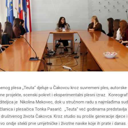
enog plesa „Teuta“ djeluje u Čakovcu kroz suvremeni ples, autorske 
arne projekte, scenski pokret i eksperimentalni plesni izraz. Koreografk
iteljica je Nikolina Mekovec, dok u stručnom radu s najmlađima sudj
članica i plesačica Tonka Pasarić. „Teuta“ već godinama predstavlja
i društvenog života Čakovca. Kroz studio su prošle generacije djece i
o ondje stekli prve umjetničke i životne navike koje ih prate i danas