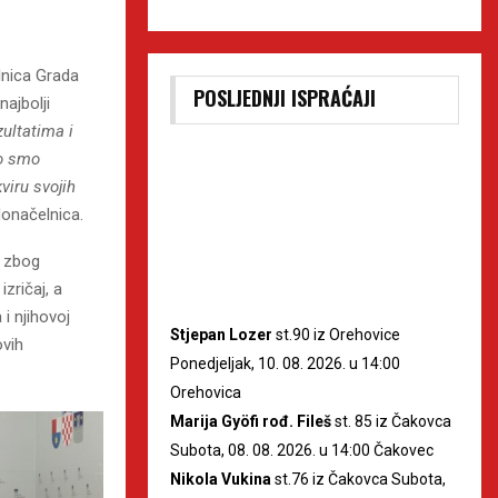
lnica Grada
POSLJEDNJI ISPRAĆAJI
najbolji
ultatima i
to smo
viru svojih
donačelnica.
i zbog
izričaj, a
 i njihovoj
Stjepan Lozer
st.90 iz Orehovice
ovih
Ponedjeljak, 10. 08. 2026. u 14:00
Orehovica
Marija Gyöfi rođ. Fileš
st. 85 iz Čakovca
Subota, 08. 08. 2026. u 14:00 Čakovec
Nikola Vukina
st.76 iz Čakovca Subota,