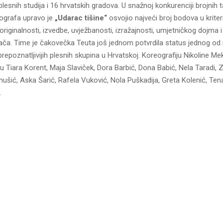
plesnih studija i 16 hrvatskih gradova. U snažnoj konkurenciji brojnih t
eografa upravo je
„Udarac tišine“
osvojio najveći broj bodova u kriteri
riginalnosti, izvedbe, uvježbanosti, izražajnosti, umjetničkog dojma i
ča. Time je čakovečka Teuta još jednom potvrdila status jednog od n
prepoznatljivijih plesnih skupina u Hrvatskoj. Koreografiju Nikoline M
 su Tiara Korent, Maja Slaviček, Dora Barbić, Dona Babić, Nela Taradi, 
šić, Aska Šarić, Rafela Vuković, Nola Puškadija, Greta Kolenić, Ten
.