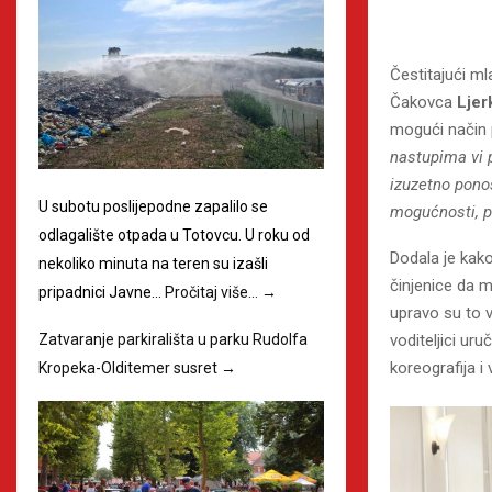
Čestitajući ml
Čakovca
Ljer
mogući način 
nastupima vi 
izuzetno ponos
U subotu poslijepodne zapalilo se
mogućnosti, po
odlagalište otpada u Totovcu. U roku od
Dodala je kak
nekoliko minuta na teren su izašli
činjenice da ml
pripadnici Javne…
Pročitaj više…
→
upravo su to vr
Zatvaranje parkirališta u parku Rudolfa
voditeljici ur
koreografija i 
Kropeka-Olditemer susret
→