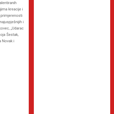
alentiranih
jima kreacije i
 primjerenosti
ajuspješnijih i
ekovec, „Udarac
Zoja Šestak,
a Novak i