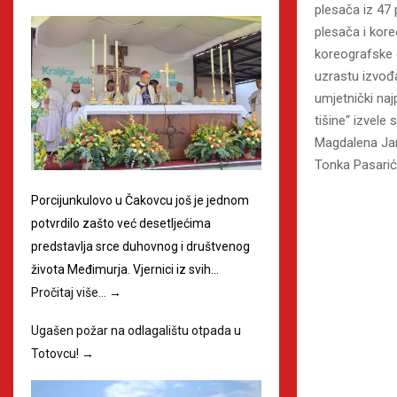
plesača iz 47 
plesača i kor
koreografske o
uzrastu izvođa
umjetnički naj
tišine“ izvele
Magdalena Janu
Tonka Pasarić
Porcijunkulovo u Čakovcu još je jednom
potvrdilo zašto već desetljećima
predstavlja srce duhovnog i društvenog
života Međimurja. Vjernici iz svih…
Pročitaj više…
→
Ugašen požar na odlagalištu otpada u
Totovcu!
→