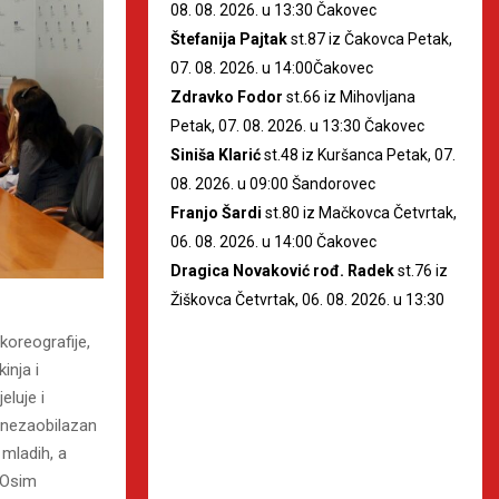
08. 08. 2026. u 13:30 Čakovec
Štefanija Pajtak
st.87 iz Čakovca Petak,
07. 08. 2026. u 14:00Čakovec
Zdravko Fodor
st.66 iz Mihovljana
Petak, 07. 08. 2026. u 13:30 Čakovec
Siniša Klarić
st.48 iz Kuršanca Petak, 07.
08. 2026. u 09:00 Šandorovec
Franjo Šardi
st.80 iz Mačkovca Četvrtak,
06. 08. 2026. u 14:00 Čakovec
Dragica Novaković rođ. Radek
st.76 iz
Žiškovca Četvrtak, 06. 08. 2026. u 13:30
koreografije,
inja i
eluje i
 nezaobilazan
 mladih, a
. Osim