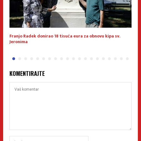
u
Franjo Radek donirao 18 tisuća eura za obnovu kipa sv.
K
Jeronima
p
KOMENTIRAJTE