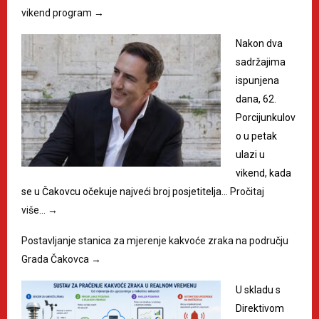
vikend program
→
Nakon dva
sadržajima
ispunjena
dana, 62.
Porcijunkulov
o u petak
ulazi u
vikend, kada
se u Čakovcu očekuje najveći broj posjetitelja…
Pročitaj
više…
→
Postavljanje stanica za mjerenje kakvoće zraka na području
Grada Čakovca
→
U skladu s
Direktivom