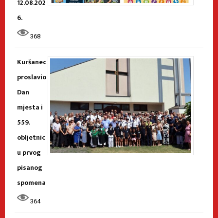
12.08.202
6.
368
Kuršanec
proslavio
Dan
mjesta i
559.
obljetnic
u prvog
pisanog
spomena
364