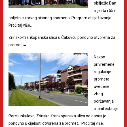
obilježio Dan
mjesta i 559.
obljetnicu prvog pisanog spomena. Program obilježavanja…
Pročitaj više…
→
Zrinsko-frankopanska ulica u Čakovcu ponovno otvorena za
promet
→
Nakon
privremene
regulacije
prometa
uvedene
zbog
održavanja
manifestacije
Porcijunkulovo, Zrinsko-frankopanska ulica od danas je
ponovno u cijelosti otvorena za promet…
Pročitaj više…
→