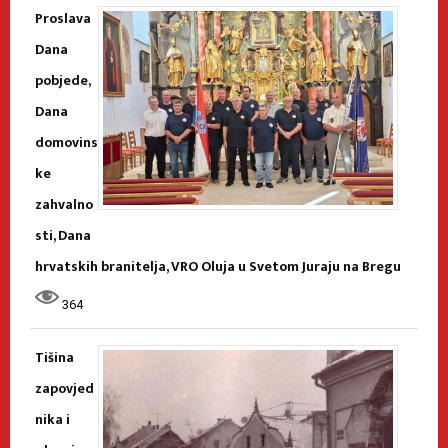
Proslava
Dana
pobjede,
Dana
domovins
ke
zahvalno
sti, Dana
hrvatskih branitelja, VRO Oluja u Svetom Juraju na Bregu
364
Tišina
zapovjed
nika i