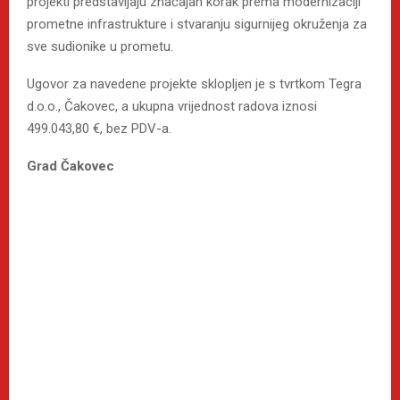
projekti predstavljaju značajan korak prema modernizaciji
prometne infrastrukture i stvaranju sigurnijeg okruženja za
sve sudionike u prometu.
Ugovor za navedene projekte sklopljen je s tvrtkom Tegra
d.o.o., Čakovec, a ukupna vrijednost radova iznosi
499.043,80 €, bez PDV-a.
Grad Čakovec