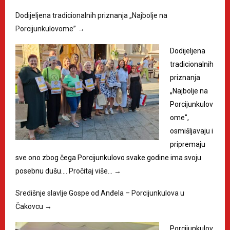
Dodijeljena tradicionalnih priznanja „Najbolje na
Porcijunkulovome”
→
Dodijeljena
tradicionalnih
priznanja
„Najbolje na
Porcijunkulov
ome",
osmišljavaju i
pripremaju
sve ono zbog čega Porcijunkulovo svake godine ima svoju
posebnu dušu.…
Pročitaj više…
→
Središnje slavlje Gospe od Anđela – Porcijunkulova u
Čakovcu
→
Porcijunkulov