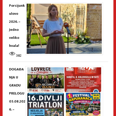
Porcijunk
ulovo
2026. –
Jedno
veliko
hvala!
382
DOGAĐA
NJA U
GRADU
PRELOGU
05.08.202
6. –