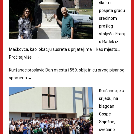
školu ili
posjeta gradu
sredinom
prošlog
stoljeća, Franj
o Radek iz
Mačkovca, kao lokaciju susreta s prijateljima ili kao mjesto…
Pročitaj više…
→
Kuršanec proslavio Dan mjesta i 559. obljetnicu prvog pisanog
spomena
→
Kuršanec je u
srijedu, na
blagdan
Gospe
Snježne,
svečano