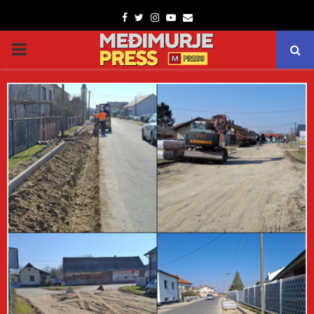
Facebook
Twitter
Instagram
Youtube
Email
PRIMARY
MENU