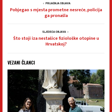
PRIJAŠNJA OBJAVA
Pobjegao s mjesta prometne nesreće, policija
ga pronašla
SLJEDEĆA OBJAVA
Što stoji iza nestašice fiziološke otopine u
Hrvatskoj?
VEZANI ČLANCI