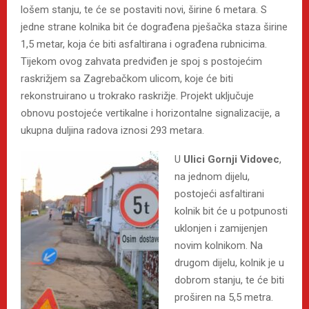
lošem stanju, te će se postaviti novi, širine 6 metara. S
jedne strane kolnika bit će dograđena pješačka staza širine
1,5 metar, koja će biti asfaltirana i ograđena rubnicima.
Tijekom ovog zahvata predviđen je spoj s postojećim
raskrižjem sa Zagrebačkom ulicom, koje će biti
rekonstruirano u trokrako raskrižje. Projekt uključuje
obnovu postojeće vertikalne i horizontalne signalizacije, a
ukupna duljina radova iznosi 293 metara.
U
Ulici Gornji Vidovec
,
na jednom dijelu,
postojeći asfaltirani
kolnik bit će u potpunosti
uklonjen i zamijenjen
novim kolnikom. Na
drugom dijelu, kolnik je u
dobrom stanju, te će biti
proširen na 5,5 metra.