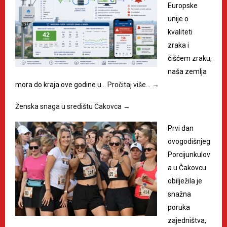
Europske
unije o
kvaliteti
zraka i
čišćem zraku,
naša zemlja
mora do kraja ove godine u…
Pročitaj više…
→
Ženska snaga u središtu Čakovca
→
Prvi dan
ovogodišnjeg
Porcijunkulov
a u Čakovcu
obilježila je
snažna
poruka
zajedništva,