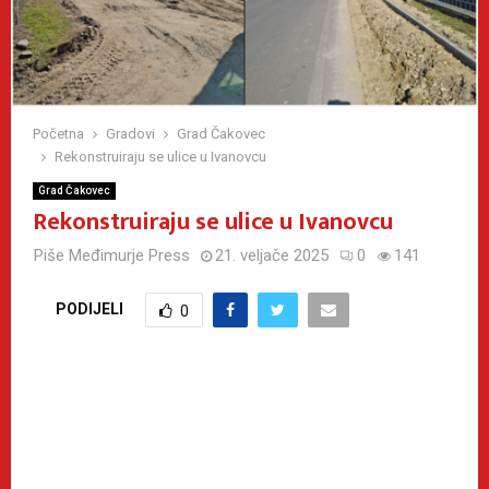
Početna
Gradovi
Grad Čakovec
Rekonstruiraju se ulice u Ivanovcu
Grad Čakovec
Rekonstruiraju se ulice u Ivanovcu
Piše
Međimurje Press
21. veljače 2025
0
141
PODIJELI
0