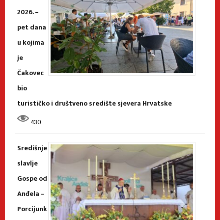
2026. –
pet dana
u kojima
je
Čakovec
bio
turističko i društveno središte sjevera Hrvatske
430
Središnje
slavlje
Gospe od
Anđela –
Porcijunk