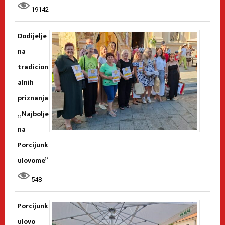
19142
Dodijelje
na
tradicion
alnih
priznanja
„Najbolje
na
Porcijunk
ulovome”
548
Porcijunk
ulovo