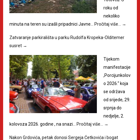
roku od
nekoliko
minuta na teren su izašli pripadnici Javne…
Pročitaj više…
→
Zatvaranje parkirališta u parku Rudolfa Kropeka-Olditemer
susret
→
Tijekom
manifestacije
,Porcijunkolov
o 2026.“ koja
se održava
od srijede, 29.
srpnja do
nedjelje, 2.
kolovoza 2026. godine , na snazi…
Pročitaj više…
→
Nakon Grdovića, petak donosi Sergeja Ćetkovića i bogat