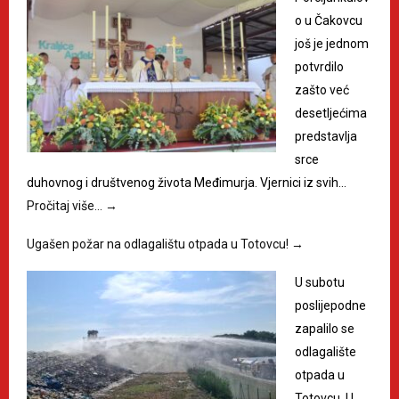
o u Čakovcu
još je jednom
potvrdilo
zašto već
desetljećima
predstavlja
srce
duhovnog i društvenog života Međimurja. Vjernici iz svih…
Pročitaj više…
→
Ugašen požar na odlagalištu otpada u Totovcu!
→
U subotu
poslijepodne
zapalilo se
odlagalište
otpada u
Totovcu. U