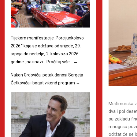
Tijekom manifestacije ,Porcijunkolovo
2026.“ koja se održava od srijede, 29.
srpnja do nedjelje, 2. kolovoza 2026.
godine , na snazi…
Pročitaj više…
→
Nakon Grdovića, petak donosi Sergeja
Ćetkovića i bogat vikend program
→
Međimurska za
dva i pol dese
su zakladu fina
mnogi su pozn
održat će se i