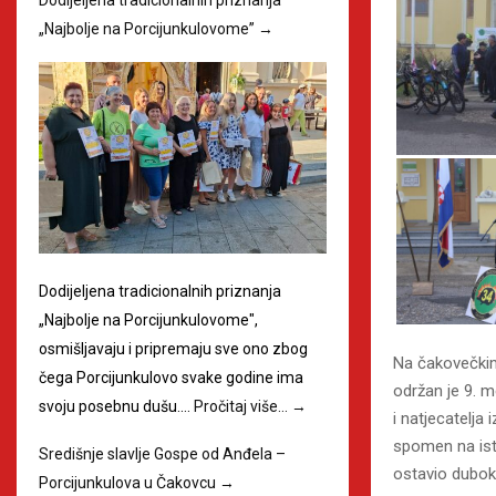
„Najbolje na Porcijunkulovome”
→
Dodijeljena tradicionalnih priznanja
„Najbolje na Porcijunkulovome",
osmišljavaju i pripremaju sve ono zbog
Na čakovečkim
čega Porcijunkulovo svake godine ima
održan je 9. m
svoju posebnu dušu.…
Pročitaj više…
→
i natjecatelja
spomen na ist
Središnje slavlje Gospe od Anđela –
ostavio dubok
Porcijunkulova u Čakovcu
→