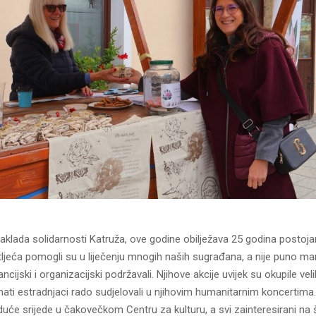
klada solidarnosti Katruža, ove godine obilježava 25 godina postoja
tljeća pomogli su u liječenju mnogih naših sugrađana, a nije puno manj
ncijski i organizacijski podržavali. Njihove akcije uvijek su okupile velik
ati estradnjaci rado sudjelovali u njihovim humanitarnim koncertima
duće srijede u čakovečkom Centru za kulturu, a svi zainteresirani na