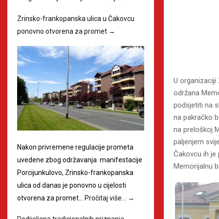
Zrinsko-frankopanska ulica u Čakovcu
ponovno otvorena za promet
→
U organizaciji
održana Memori
podsjetiti na 
na pakračko bo
na preloškoj M
paljenjem svi
Nakon privremene regulacije prometa
Čakovcu ih je 
uvedene zbog održavanja manifestacije
Memorijalnu bic
Porcijunkulovo, Zrinsko-frankopanska
ulica od danas je ponovno u cijelosti
otvorena za promet…
Pročitaj više…
→
Dodijeljena tradicionalnih priznanja