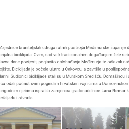
 Zajednice braniteljskih udruga ratnih postrojbi Međimurske županije 
jalna biciklijada. Ovim, sad već tradicionalnim događanjem žele seb
slavne dane povijesti, poglavito oslobađanja Međimurja te odlazak naš
jište. Biciklijada je počela ujutro u Čakovcu, a završila u poslijepod
arini. Sudionici biciklijade stali su u Murskom Središću, Domašincu i 
jeća odali počast svim poginulim hrvatskim vojnicima u Domovinskom
prigodnim riječima ispratila zamjenica gradonačelnice
Lana Remar
k
iklijadu i otvorila.