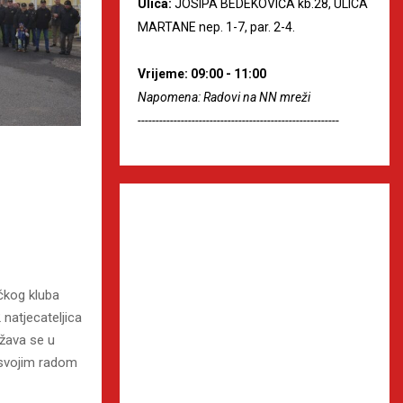
Ulica:
JOSIPA BEDEKOVIĆA kb.28, ULICA
MARTANE nep. 1-7, par. 2-4.
Vrijeme: 09:00 - 11:00
Napomena: Radovi na NN mreži
--------------------------------------------------------
čkog kluba
natjecateljica
ržava se u
 svojim radom