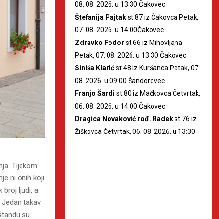
08. 08. 2026. u 13:30 Čakovec
Štefanija Pajtak
st.87 iz Čakovca Petak,
07. 08. 2026. u 14:00Čakovec
Zdravko Fodor
st.66 iz Mihovljana
Petak, 07. 08. 2026. u 13:30 Čakovec
Siniša Klarić
st.48 iz Kuršanca Petak, 07.
08. 2026. u 09:00 Šandorovec
Franjo Šardi
st.80 iz Mačkovca Četvrtak,
06. 08. 2026. u 14:00 Čakovec
Dragica Novaković rođ. Radek
st.76 iz
Žiškovca Četvrtak, 06. 08. 2026. u 13:30
nja. Tijekom
e ni onih koji
 broj ljudi, a
. Jedan takav
 štandu su