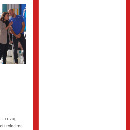
etila ovog
eci i mladima.