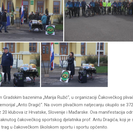
 Gradskim bazenima „Marija Ružić“, u organizaciji Čakovečkog pliva
emorijal „Anto Dragić“. Na ovom plivačkom natjecanju okupilo se 372 
 iz 20 klubova iz Hrvatske, Slovenije i Mađarske. Ova manifestacija od
aknutog čakovečkog sportskog djelatnika prof. Antu Dragića, koji je
 trag u čakovečkom školskom sportu i sportu općenito.