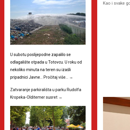
Kao i svake go
U subotu poslijepodne zapalilo se
odlagalište otpada u Totovcu. U roku od
nekoliko minuta na teren su izašli
pripadnici Javne…
Pročitaj više…
→
Zatvaranje parkirališta u parku Rudolfa
Kropeka-Olditemer susret
→