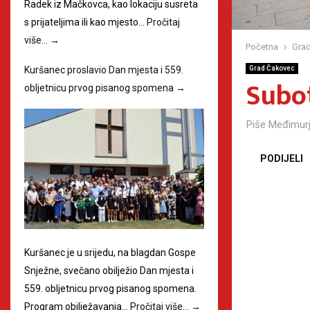
Radek iz Mačkovca, kao lokaciju susreta
s prijateljima ili kao mjesto…
Pročitaj
više…
→
Početna
Grad
Kuršanec proslavio Dan mjesta i 559.
Grad Čakovec
Subot
obljetnicu prvog pisanog spomena
→
Piše
Međimurj
PODIJELI
Kuršanec je u srijedu, na blagdan Gospe
Snježne, svečano obilježio Dan mjesta i
559. obljetnicu prvog pisanog spomena.
Program obilježavanja…
Pročitaj više…
→