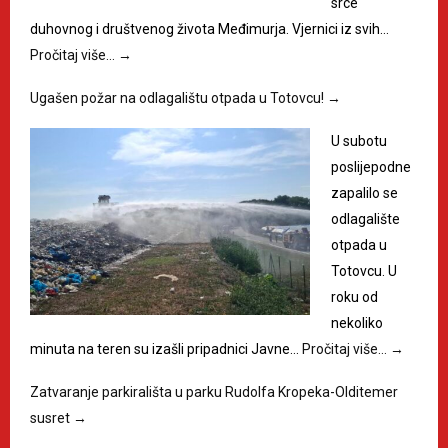
srce
duhovnog i društvenog života Međimurja. Vjernici iz svih…
Pročitaj više…
→
Ugašen požar na odlagalištu otpada u Totovcu!
→
U subotu
poslijepodne
zapalilo se
odlagalište
otpada u
Totovcu. U
roku od
nekoliko
minuta na teren su izašli pripadnici Javne…
Pročitaj više…
→
Zatvaranje parkirališta u parku Rudolfa Kropeka-Olditemer
susret
→