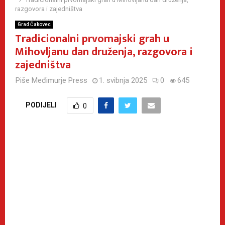
razgovora i zajedništva
Grad Čakovec
Tradicionalni prvomajski grah u
Mihovljanu dan druženja, razgovora i
zajedništva
Piše
Međimurje Press
1. svibnja 2025
0
645
PODIJELI
0