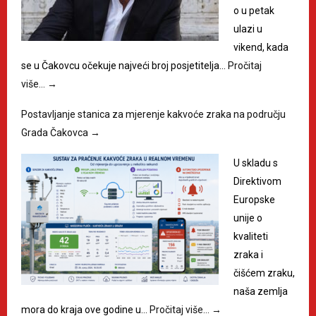
o u petak
ulazi u
vikend, kada
se u Čakovcu očekuje najveći broj posjetitelja…
Pročitaj
više…
→
Postavljanje stanica za mjerenje kakvoće zraka na području
Grada Čakovca
→
U skladu s
Direktivom
Europske
unije o
kvaliteti
zraka i
čišćem zraku,
naša zemlja
mora do kraja ove godine u…
Pročitaj više…
→