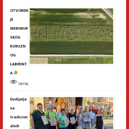
OTVOREN
JE
MEĐIMUR
SKOG
KURUZN
OG
LABIRINT
A
19116
Dodijelje
na
tradicion
alnih