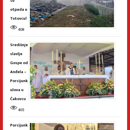
tu
otpada u
Totovcu!
408
Središnje
slavlje
Gospe od
Anđela –
Porcijunk
ulova u
Čakovcu
405
Porcijunk