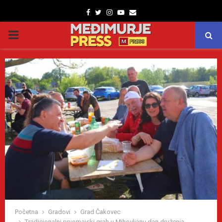
Facebook
Twitter
Instagram
Youtube
Email
PRIMARY
MENU
Početna
Gradovi
Grad Čakovec
Tradicionalni prvomajski grah u Mihovljanu dan druženja,