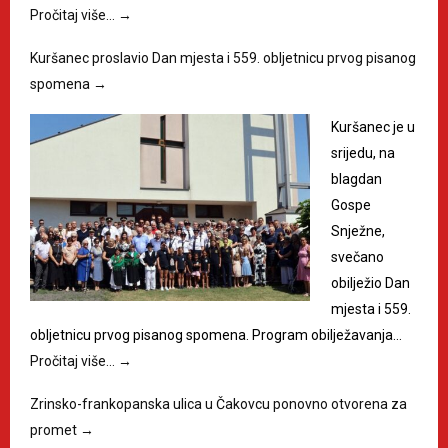
Pročitaj više…
→
Kuršanec proslavio Dan mjesta i 559. obljetnicu prvog pisanog
spomena
→
Kuršanec je u
srijedu, na
blagdan
Gospe
Snježne,
svečano
obilježio Dan
mjesta i 559.
obljetnicu prvog pisanog spomena. Program obilježavanja…
Pročitaj više…
→
Zrinsko-frankopanska ulica u Čakovcu ponovno otvorena za
promet
→