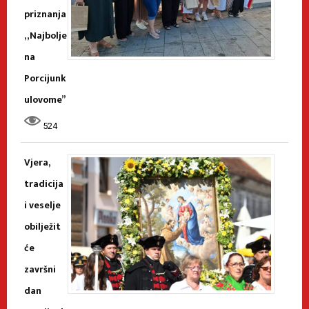
priznanja
„Najbolje
na
Porcijunk
ulovome”
524
Vjera,
tradicija
i veselje
obilježit
će
završni
dan