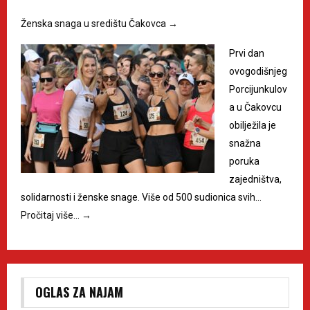
Ženska snaga u središtu Čakovca
→
Prvi dan
ovogodišnjeg
Porcijunkulov
a u Čakovcu
obilježila je
snažna
poruka
zajedništva,
solidarnosti i ženske snage. Više od 500 sudionica svih…
Pročitaj više…
→
OGLAS ZA NAJAM