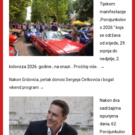
Tijekom
manifestacije
,Porcijunkolov
o 2026.“ koja
se održava
od srijede, 29.
srpnja do
nedjelje, 2.
kolovoza 2026. godine , na snazi…
Pročitaj više…
→
Nakon Grdovića, petak donosi Sergeja Ćetkovića i bogat
vikend program
→
Nakon dva
sadržajima
ispunjena
dana, 62.
Porcijunkulov