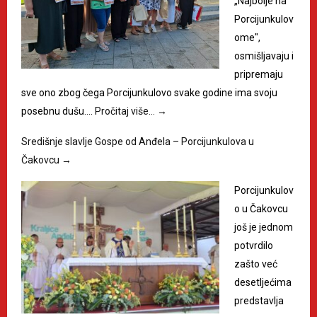
„Najbolje na
Porcijunkulov
ome",
osmišljavaju i
pripremaju
sve ono zbog čega Porcijunkulovo svake godine ima svoju
posebnu dušu.…
Pročitaj više…
→
Središnje slavlje Gospe od Anđela – Porcijunkulova u
Čakovcu
→
Porcijunkulov
o u Čakovcu
još je jednom
potvrdilo
zašto već
desetljećima
predstavlja