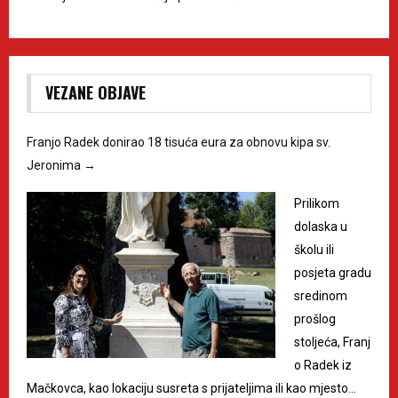
VEZANE OBJAVE
Franjo Radek donirao 18 tisuća eura za obnovu kipa sv.
Jeronima
→
Prilikom
dolaska u
školu ili
posjeta gradu
sredinom
prošlog
stoljeća, Franj
o Radek iz
Mačkovca, kao lokaciju susreta s prijateljima ili kao mjesto…