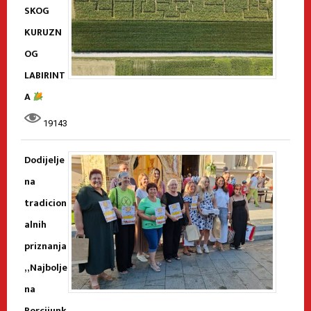
SKOG
KURUZN
OG
LABIRINT
A
19143
Dodijelje
na
tradicion
alnih
priznanja
„Najbolje
na
Porcijunk