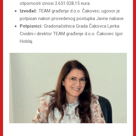
otpornosti iznosi 2.651.028,15 eura.
Izvođač:
TEAM građenje d.o.o. Čakovec; ugovor je
potpisan nakon provedenog postupka Javne nabave.
Potpisnici:
Gradonačelnica Grada Čakovca Ljerka
Cividini i direktor TEAM građenje d.o.o. Čakovec Igor
Hoblaj.