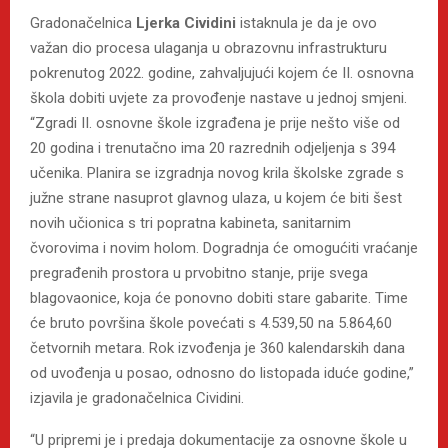
Gradonačelnica
Ljerka Cividini
istaknula je da je ovo
važan dio procesa ulaganja u obrazovnu infrastrukturu
pokrenutog 2022. godine, zahvaljujući kojem će II. osnovna
škola dobiti uvjete za provođenje nastave u jednoj smjeni.
“Zgradi II. osnovne škole izgrađena je prije nešto više od
20 godina i trenutačno ima 20 razrednih odjeljenja s 394
učenika. Planira se izgradnja novog krila školske zgrade s
južne strane nasuprot glavnog ulaza, u kojem će biti šest
novih učionica s tri popratna kabineta, sanitarnim
čvorovima i novim holom. Dogradnja će omogućiti vraćanje
pregrađenih prostora u prvobitno stanje, prije svega
blagovaonice, koja će ponovno dobiti stare gabarite. Time
će bruto površina škole povećati s 4.539,50 na 5.864,60
četvornih metara. Rok izvođenja je 360 kalendarskih dana
od uvođenja u posao, odnosno do listopada iduće godine,”
izjavila je gradonačelnica Cividini.
“U pripremi je i predaja dokumentacije za osnovne škole u