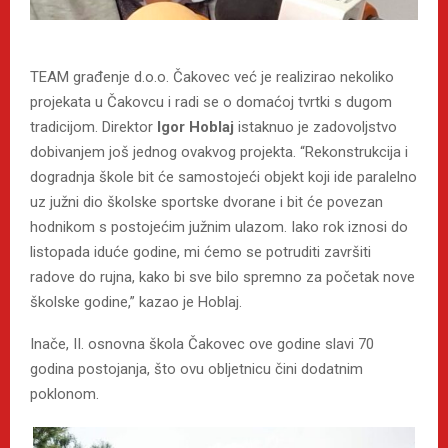
TEAM građenje d.o.o. Čakovec već je realizirao nekoliko
projekata u Čakovcu i radi se o domaćoj tvrtki s dugom
tradicijom. Direktor
Igor Hoblaj
istaknuo je zadovoljstvo
dobivanjem još jednog ovakvog projekta. “Rekonstrukcija i
dogradnja škole bit će samostojeći objekt koji ide paralelno
uz južni dio školske sportske dvorane i bit će povezan
hodnikom s postojećim južnim ulazom. Iako rok iznosi do
listopada iduće godine, mi ćemo se potruditi završiti
radove do rujna, kako bi sve bilo spremno za početak nove
školske godine,” kazao je Hoblaj.
Inače, II. osnovna škola Čakovec ove godine slavi 70
godina postojanja, što ovu obljetnicu čini dodatnim
poklonom.