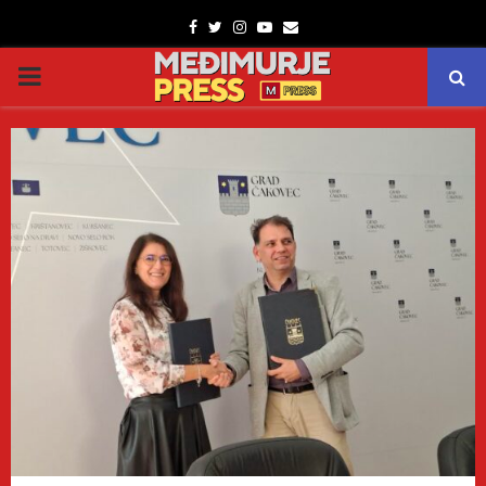
Facebook
Twitter
Instagram
Youtube
Email
PRIMARY
MENU