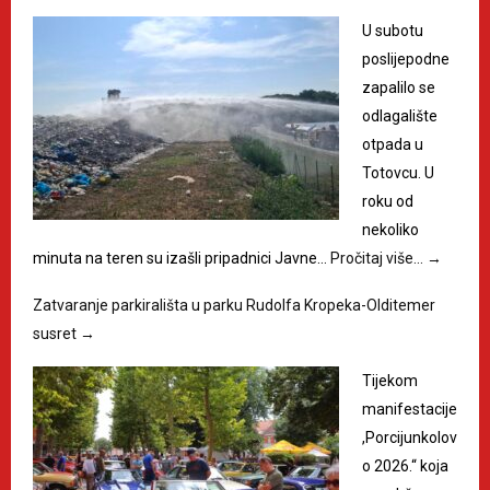
U subotu
poslijepodne
zapalilo se
odlagalište
otpada u
Totovcu. U
roku od
nekoliko
minuta na teren su izašli pripadnici Javne…
Pročitaj više…
→
Zatvaranje parkirališta u parku Rudolfa Kropeka-Olditemer
susret
→
Tijekom
manifestacije
,Porcijunkolov
o 2026.“ koja