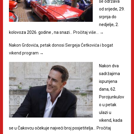
se održava
od srijede, 29.
srpnja do
nedjelje, 2.
kolovoza 2026. godine , na snazi…
Pročitaj više…
→
Nakon Grdovića, petak donosi Sergeja Ćetkovića i bogat
vikend program
→
Nakon dva
sadržajima
ispunjena
dana, 62.
Porcijunkulov
o u petak
ulazi u
vikend, kada
se u Čakovcu očekuje najveći broj posjetitelja…
Pročitaj