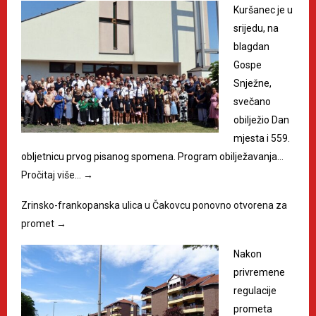
Kuršanec je u
srijedu, na
blagdan
Gospe
Snježne,
svečano
obilježio Dan
mjesta i 559.
obljetnicu prvog pisanog spomena. Program obilježavanja…
Pročitaj više…
→
Zrinsko-frankopanska ulica u Čakovcu ponovno otvorena za
promet
→
Nakon
privremene
regulacije
prometa