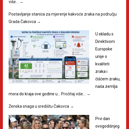
više…
→
Postavljanje stanica za mjerenje kakvoće zraka na području
Grada Čakovca
→
U skladu s
Direktivom
Europske
unije o
kvaliteti
zraka i
čišćem zraku,
naša zemlja
mora do kraja ove godine u…
Pročitaj više…
→
Ženska snaga u središtu Čakovca
→
Prvi dan
ovogodišnjeg