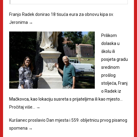
Franjo Radek donirao 18 tisuća eura za obnovu kipa sv.
Jeronima
→
Prilikom
dolaska u
školu ili
posjeta gradu
sredinom
prošlog
stoljeća, Franj
o Radek iz
Mačkovca, kao lokaciju susreta s prijateljima ili kao mjesto…
Pročitaj više…
→
Kuršanec proslavio Dan mjesta i 559. obljetnicu prvog pisanog
spomena
→