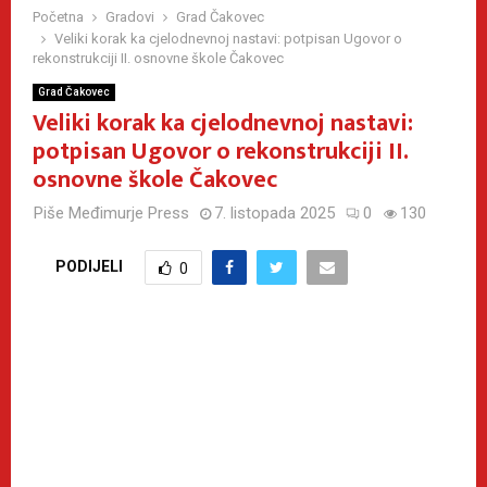
Početna
Gradovi
Grad Čakovec
Veliki korak ka cjelodnevnoj nastavi: potpisan Ugovor o
rekonstrukciji II. osnovne škole Čakovec
Grad Čakovec
Veliki korak ka cjelodnevnoj nastavi:
potpisan Ugovor o rekonstrukciji II.
osnovne škole Čakovec
Piše
Međimurje Press
7. listopada 2025
0
130
PODIJELI
0