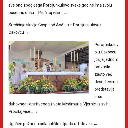
sve ono zbog čega Porcijunkulovo svake godine ima svoju
posebnu dušu.…
Pročitaj više…
→
Središnje slavlje Gospe od Anđela – Porcijunkulova u
Čakovcu
→
Porcijunkulov
o u Čakovcu
još je jednom
potvrdilo
zašto već
desetljećima
predstavlja
srce
duhovnog i društvenog života Međimurja. Vjernici iz svih…
Pročitaj više…
→
Ugašen požar na odlagalištu otpada u Totovcu!
→