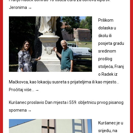
Jeronima
→
Prilikom
dolaska u
školu ili
posjeta gradu
sredinom
prošlog
stoljeća, Franj
o Radek iz
Mačkovca, kao lokaciju susreta s prijateljima ili kao mjesto…
Pročitaj više…
→
Kuršanec proslavio Dan mjesta i 559. obljetnicu prvog pisanog
spomena
→
Kuršanec je u
srijedu, na