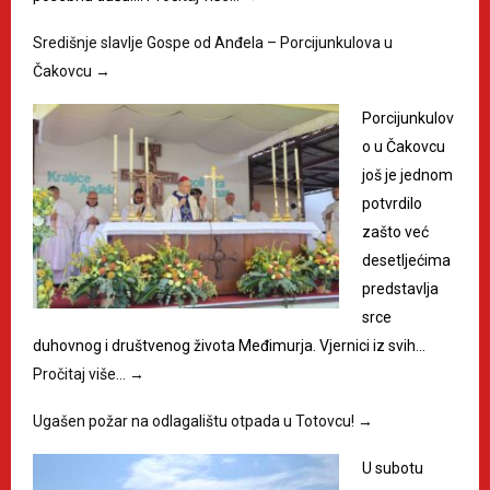
Središnje slavlje Gospe od Anđela – Porcijunkulova u
Čakovcu
→
Porcijunkulov
o u Čakovcu
još je jednom
potvrdilo
zašto već
desetljećima
predstavlja
srce
duhovnog i društvenog života Međimurja. Vjernici iz svih…
Pročitaj više…
→
Ugašen požar na odlagalištu otpada u Totovcu!
→
U subotu