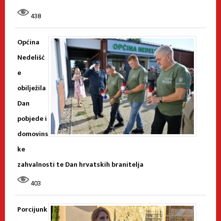
438
Općina
Nedelišć
e
obilježila
Dan
pobjede i
domovins
ke
zahvalnosti te Dan hrvatskih branitelja
403
Porcijunk