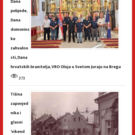
Dana
pobjede,
Dana
domovins
ke
zahvalno
sti, Dana
hrvatskih branitelja, VRO Oluja u Svetom Juraju na Bregu
373
Tišina
zapovjed
nika i
glasni
‘vikend