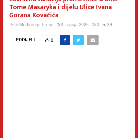
Tome Masaryka i dijelu Ulice Ivana
Gorana Kovačića
Piše
Međimurje Press
3. srpnja 2026
0
39
PODIJELI
0