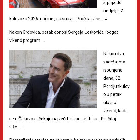
srpnja do
nedjelje, 2.
kolovoza 2026. godine , na snazi…
Pročitaj više…
→
Nakon Grdovića, petak donosi Sergeja Ćetkovića i bogat
vikend program
→
Nakon dva
sadržajima
ispunjena
dana, 62.
Porcijunkulov
o u petak
ulazi u
vikend, kada
se u Čakovcu očekuje najveći broj posjetitelja…
Pročitaj
više…
→