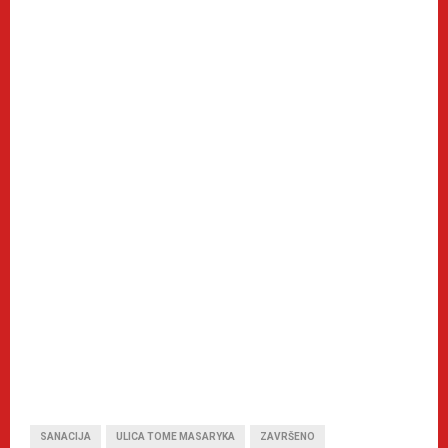
SANACIJA
ULICA TOME MASARYKA
ZAVRŠENO