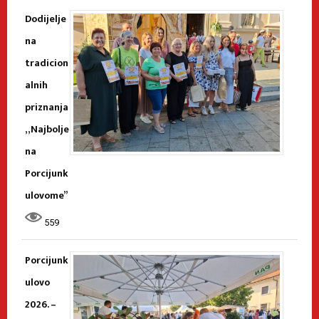
Dodijelje
na
tradicion
alnih
priznanja
„Najbolje
na
Porcijunk
ulovome”
559
Porcijunk
ulovo
2026. –