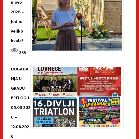
ulovo
2026. –
Jedno
veliko
hvala!
388
DOGAĐA
NJA U
GRADU
PRELOGU
05.08.202
6. –
12.08.202
6.