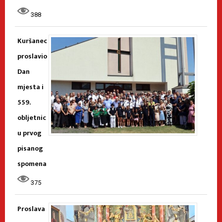
388
Kuršanec
proslavio
Dan
mjesta i
559.
obljetnic
u prvog
pisanog
spomena
375
Proslava