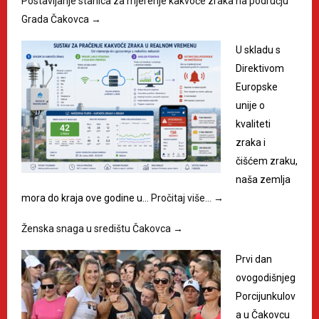
Postavljanje stanica za mjerenje kakvoće zraka na području
Grada Čakovca
→
U skladu s
Direktivom
Europske
unije o
kvaliteti
zraka i
čišćem zraku,
naša zemlja
mora do kraja ove godine u…
Pročitaj više…
→
Ženska snaga u središtu Čakovca
→
Prvi dan
ovogodišnjeg
Porcijunkulov
a u Čakovcu