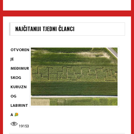
NAJČITANIJI TJEDNI ČLANCI
OTVOREN
JE
MEĐIMUR
SKOG
KURUZN
OG
LABIRINT
A
19153