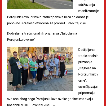
održavanja
manifestacije
Porcijunkulovo, Zrinsko-frankopanska ulica od danas je
ponovno u cijelosti otvorena za promet…
Pročitaj više…
→
Dodijeljena tradicionalnih priznanja „Najbolje na
Porcijunkulovome”
→
Dodijeljena
tradicionalnih
priznanja
„Najbolje na
Porcijunkulov
ome",
osmišljavaju i
pripremaju
sve ono zbog čega Porcijunkulovo svake godine ima svoju
posebnu dušu.…
Pročitaj više…
→