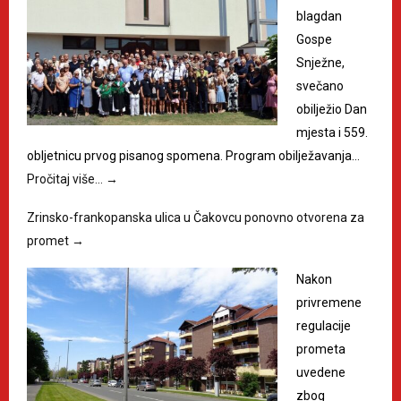
blagdan
Gospe
Snježne,
svečano
obilježio Dan
mjesta i 559.
obljetnicu prvog pisanog spomena. Program obilježavanja…
Pročitaj više…
→
Zrinsko-frankopanska ulica u Čakovcu ponovno otvorena za
promet
→
Nakon
privremene
regulacije
prometa
uvedene
zbog