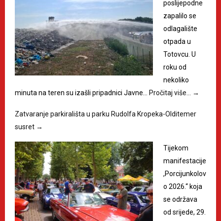
poslijepodne
zapalilo se
odlagalište
otpada u
Totovcu. U
roku od
nekoliko
minuta na teren su izašli pripadnici Javne…
Pročitaj više…
→
Zatvaranje parkirališta u parku Rudolfa Kropeka-Olditemer
susret
→
Tijekom
manifestacije
,Porcijunkolov
o 2026.“ koja
se održava
od srijede, 29.