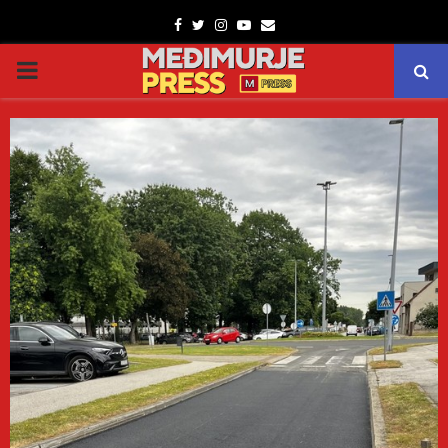
Facebook
Twitter
Instagram
Youtube
Email
PRIMARY
MENU