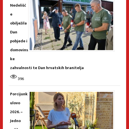
Nedelišć
e
obilježila
Dan
pobjede i
domovins
ke
zahvalnosti te Dan hrvatskih branitelja
396
Porcijunk
ulovo
2026. –
Jedno