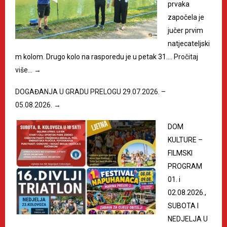
prvaka
započela je
jučer prvim
natjecateljski
m kolom. Drugo kolo na rasporedu je u petak 31.…
Pročitaj
više…
→
DOGAĐANJA U GRADU PRELOGU 29.07.2026. –
05.08.2026.
→
DOM
KULTURE –
FILMSKI
PROGRAM
01. i
02.08.2026.,
SUBOTA I
NEDJELJA U