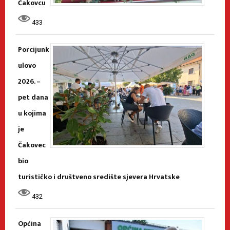
Čakovcu
433
Porcijunk
ulovo
2026. –
pet dana
u kojima
je
Čakovec
bio
turističko i društveno središte sjevera Hrvatske
432
Općina