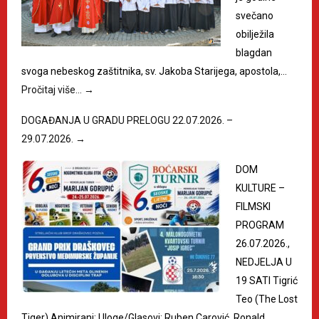
svečano
obilježila
blagdan
svoga nebeskog zaštitnika, sv. Jakoba Starijega, apostola,…
Pročitaj više…
→
DOGAĐANJA U GRADU PRELOGU 22.07.2026. –
29.07.2026.
→
DOM
KULTURE –
FILMSKI
PROGRAM
26.07.2026.,
NEDJELJA U
19 SATI Tigrić
Teo (The Lost
Tiger) Animirani; Uloge/Glasovi: Ruben Carović, Ronald…