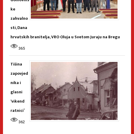
ke
zahvalno
sti, Dana
hrvatskih branitelja, VRO Oluja u Svetom Juraju na Bregu
365
Tišina
zapovjed
nika i
glasni
‘vikend
ratnici’
362