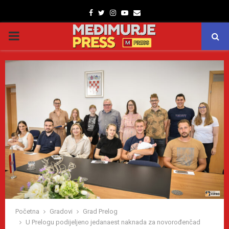
Facebook
Twitter
Instagram
Youtube
Email
PRIMARY
MENU
Početna
Gradovi
Grad Prelog
U Prelogu podijeljeno jedanaest naknada za novorođenčad