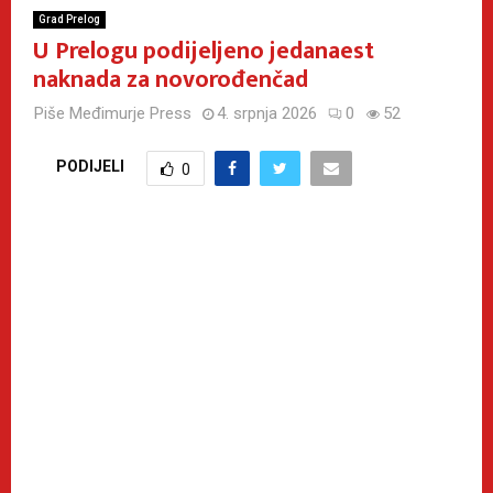
Grad Prelog
U Prelogu podijeljeno jedanaest
naknada za novorođenčad
Piše
Međimurje Press
4. srpnja 2026
0
52
PODIJELI
0