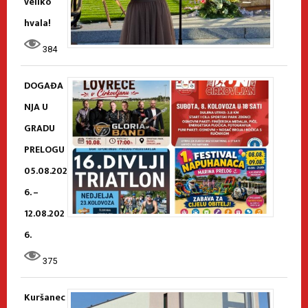
veliko
hvala!
384
DOGAĐA
NJA U
GRADU
PRELOGU
05.08.202
6. –
12.08.202
6.
375
Kuršanec