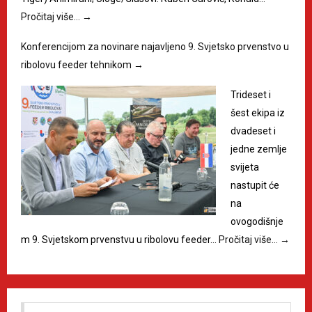
Pročitaj više…
→
Konferencijom za novinare najavljeno 9. Svjetsko prvenstvo u
ribolovu feeder tehnikom
→
Trideset i
šest ekipa iz
dvadeset i
jedne zemlje
svijeta
nastupit će
na
ovogodišnje
m 9. Svjetskom prvenstvu u ribolovu feeder…
Pročitaj više…
→