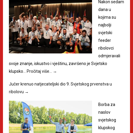
Nakon sedam
dana u
kojima su
najbolji
svjetski
feeder
ribolovci
odmjeravali
svoje znanje, iskustvo i vještinu, završeno je Svjetsko
klupsko…
Pročitaj više…
→
Jučer krenuo natjecateljski dio 9. Svjetskog prvenstva u
ribolovu
→
Borba za
naslov
svjetskog
klupskog