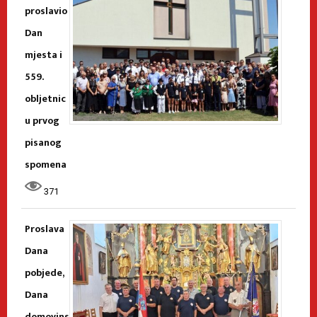
proslavio
Dan
mjesta i
559.
obljetnic
u prvog
pisanog
spomena
371
Proslava
Dana
pobjede,
Dana
domovins