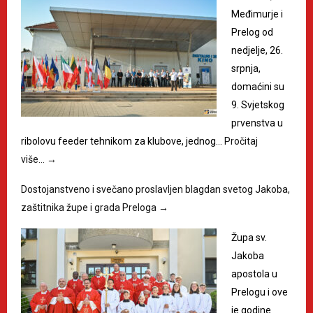
Međimurje i
Prelog od
nedjelje, 26.
srpnja,
domaćini su
9. Svjetskog
prvenstva u
ribolovu feeder tehnikom za klubove, jednog…
Pročitaj
više…
→
Dostojanstveno i svečano proslavljen blagdan svetog Jakoba,
zaštitnika župe i grada Preloga
→
Župa sv.
Jakoba
apostola u
Prelogu i ove
je godine