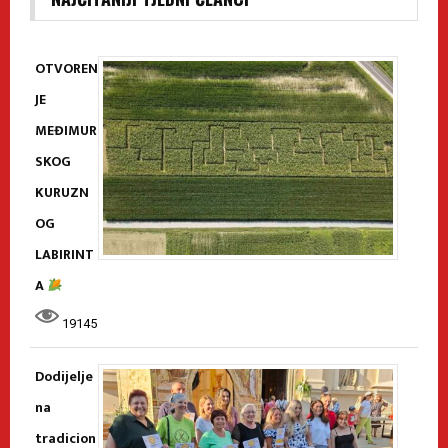
OTVOREN
JE
MEĐIMUR
SKOG
KURUZN
OG
LABIRINT
A
19145
Dodijelje
na
tradicion