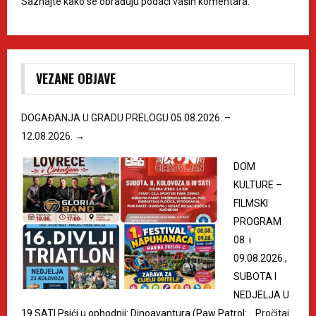
Saznajte kako se obrađuju podaci vaših komentara.
VEZANE OBJAVE
DOGAĐANJA U GRADU PRELOGU 05.08.2026. –
12.08.2026.
→
DOM
KULTURE –
FILMSKI
PROGRAM
08. i
09.08.2026.,
SUBOTA I
NEDJELJA U
19 SATI Psići u ophodnji: Dinoavantura (Paw Patrol:…
Pročitaj