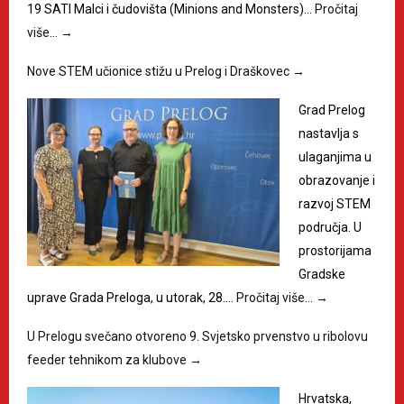
19 SATI Malci i čudovišta (Minions and Monsters)…
Pročitaj
više…
→
Nove STEM učionice stižu u Prelog i Draškovec
→
Grad Prelog
nastavlja s
ulaganjima u
obrazovanje i
razvoj STEM
područja. U
prostorijama
Gradske
uprave Grada Preloga, u utorak, 28.…
Pročitaj više…
→
U Prelogu svečano otvoreno 9. Svjetsko prvenstvo u ribolovu
feeder tehnikom za klubove
→
Hrvatska,