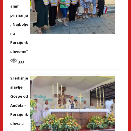
alnih
priznanja
„Najbolje
na
Porcijunk
ulovome”
555
Središnje
slavlje
Gospe od
Anđela –
Porcijunk
ulova u