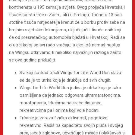
kontinenata u 195 zemalja svijeta. Ovog proljeća Hrvatska i
tisuće turista trče u Zadru, ali i u Prelogu. Točno u 13 sati
stotine tisuća natjecatelja krenut će u borbu protiv sebe na
brojnim svjetskim lokacijama, uključujući i tisuće onih koji
će od presretačkog automobila bježati u Hrvatskoj. Radi se
o utrci kojoj se svi rado vraćaju, a ako još nemaš nastup
na Wingsu otkrivamo ti nekoliko najvažnijih razloga zašto
se ove godine priključiti:
Svi koji su ikad trčali Wings for Life World Run slažu
se da je to utrka koja je drukčija od svih drugih.
Wings for Life World Run jedina je utrka koja je tako
osmišljena da jednako odgovara ultramaratoncima,
maratoncima, trkačima na kraće distance,
rekreativcima pa i onima koji vole hodati.
Trčanje je zdrava fizička aktivnost, pogotovo
rekreativno. Radiš na kapacitetu svojih pluća i svojeg
srca, jačaš zglobove, učvršćuješ mišiće i olakšavaš si