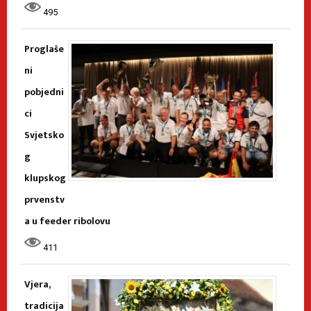
495
Proglaše
ni
pobjedni
ci
Svjetsko
g
klupskog
prvenstv
a u feeder ribolovu
411
Vjera,
tradicija