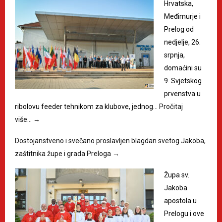
Hrvatska,
Međimurje i
Prelog od
nedjelje, 26.
srpnja,
domaćini su
9. Svjetskog
prvenstva u
ribolovu feeder tehnikom za klubove, jednog…
Pročitaj
više…
→
Dostojanstveno i svečano proslavljen blagdan svetog Jakoba,
zaštitnika župe i grada Preloga
→
Župa sv.
Jakoba
apostola u
Prelogu i ove