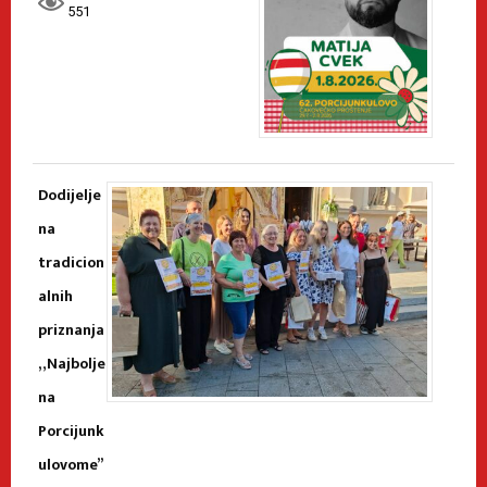
551
Dodijelje
na
tradicion
alnih
priznanja
„Najbolje
na
Porcijunk
ulovome”