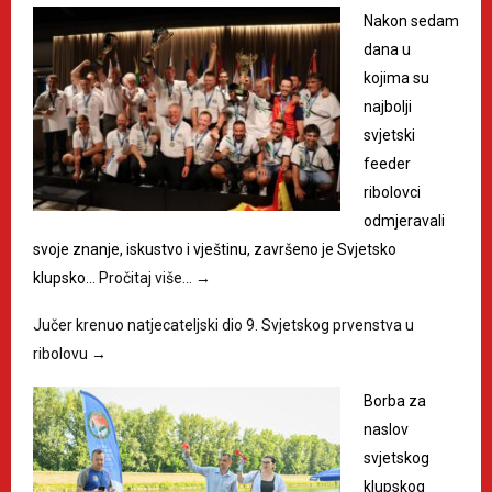
Nakon sedam
dana u
kojima su
najbolji
svjetski
feeder
ribolovci
odmjeravali
svoje znanje, iskustvo i vještinu, završeno je Svjetsko
klupsko…
Pročitaj više…
→
Jučer krenuo natjecateljski dio 9. Svjetskog prvenstva u
ribolovu
→
Borba za
naslov
svjetskog
klupskog