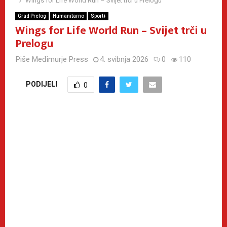
Wings for Life World Run – Svijet trči u Prelogu
Grad Prelog
Humanitarno
Sport+
Wings for Life World Run – Svijet trči u
Prelogu
Piše
Međimurje Press
4. svibnja 2026
0
110
PODIJELI
0