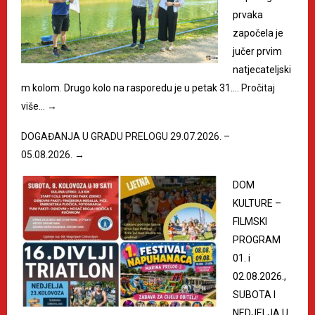
prvaka
započela je
jučer prvim
natjecateljski
m kolom. Drugo kolo na rasporedu je u petak 31.…
Pročitaj
više…
→
DOGAĐANJA U GRADU PRELOGU 29.07.2026. –
05.08.2026.
→
DOM
KULTURE –
FILMSKI
PROGRAM
01. i
02.08.2026.,
SUBOTA I
NEDJELJA U