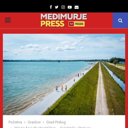
Facebook
Twitter
Instagram
Youtube
Email
PRIMARY
MENU
Početna
Gradovi
Grad Prelog