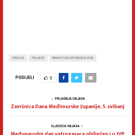
PRELOG
PRIJAVE
WINGS FOR LIFE WORLD RUN
PODIJELI
0
PRIJAŠNJA OBJAVA
Završnica Dana Međimurske županije, 5. svibanj
SLJEDEĆA OBJAVA
Međunarodni dan vatrogasaca obilježen i u JVP