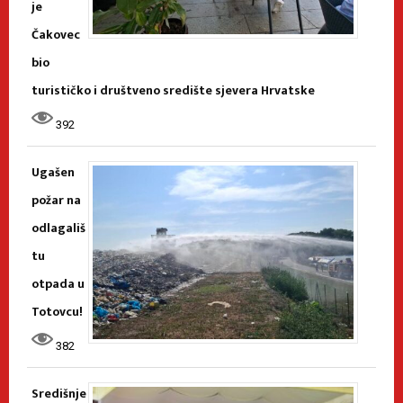
je
Čakovec
bio
turističko i društveno središte sjevera Hrvatske
392
Ugašen
požar na
odlagališ
tu
otpada u
Totovcu!
382
Središnje