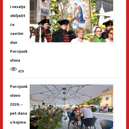
i veselje
obilježit
će
završni
dan
Porcijunk
ulova
409
Porcijunk
ulovo
2026. –
pet dana
u kojima