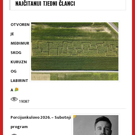
NAJČITANIJI TJEDNI ČLANCI
OTVOREN
JE
MEĐIMUR
SKOG
KURUZN
OG
LABIRINT
A
19087
Porcijunkulovo 2026. – Subotnji
program