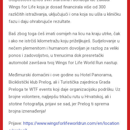
Wings for Life koja je dosad financirala više od 300
različitih istraživanja, uključujući i ona koja su ušla u kliničku
fazu i daju ohrabrujuće rezultate.
Baš zbog toga ćeš imati osmijeh na licu na kraju utrke, čak
i ako ne istrčiš kilometražu koju priželjkuješ. Sudjelovanje u
nečem plemenitom i humanom dovoljan je razlog za veliki
ponos i zadovoljstvo, u trenucima dok presretački
automobil završava tvoj Wings for Life World Run nastup.
Međimurski domaćini i ove godine su Hotel Panorama,
Biciklistički klub Prelog, ali i Turistička zajednica Grada
Preloga te WTF events koji daje organizacijsku podršku. Uz
brojne volontere, najljepšu trkaču rutu u Hrvatskoj, ali i
stotine fotografija, prijavi se sad, jer Prelog ti sprema
brojna iznenađenja!
Prijave:
https://www.wingsforlifeworldrun.com/en/location