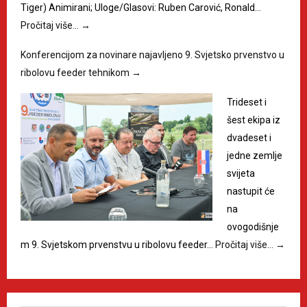
Tiger) Animirani; Uloge/Glasovi: Ruben Carović, Ronald…
Pročitaj više…
→
Konferencijom za novinare najavljeno 9. Svjetsko prvenstvo u
ribolovu feeder tehnikom
→
Trideset i
šest ekipa iz
dvadeset i
jedne zemlje
svijeta
nastupit će
na
ovogodišnje
m 9. Svjetskom prvenstvu u ribolovu feeder…
Pročitaj više…
→