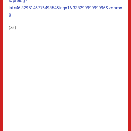
s/prelog?
lat=46.329514677649854&lng=16.33829999999996&zoom=
8
(žs)