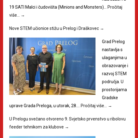
19 SATI Malci i čudovišta (Minions and Monsters)…
Pročitaj
više…
→
Nove STEM učionice stižu u Prelog i Draškovec
→
Grad Prelog
nastavlja s
ulaganjima u
obrazovanje i
razvoj STEM
područja. U
prostorijama
Gradske
uprave Grada Preloga, u utorak, 28.…
Pročitaj više…
→
U Prelogu svečano otvoreno 9. Svjetsko prvenstvo u ribolovu
feeder tehnikom za klubove
→