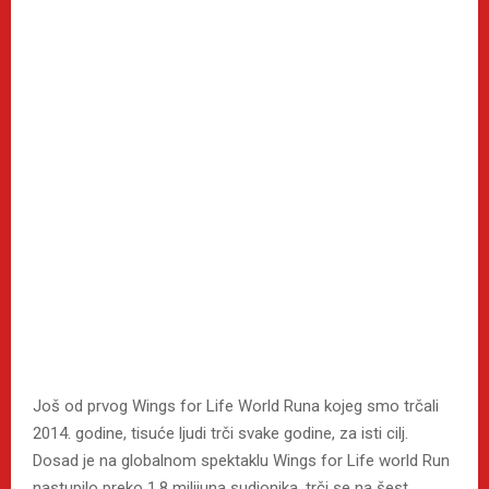
Još od prvog Wings for Life World Runa kojeg smo trčali
2014. godine, tisuće ljudi trči svake godine, za isti cilj.
Dosad je na globalnom spektaklu Wings for Life world Run
nastupilo preko 1.8 milijuna sudionika, trči se na šest