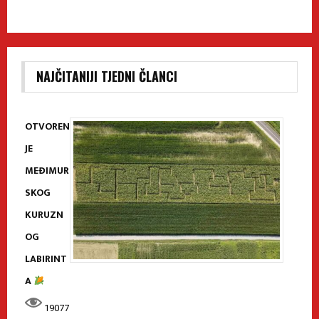
NAJČITANIJI TJEDNI ČLANCI
OTVOREN
JE
MEĐIMUR
SKOG
KURUZN
OG
LABIRINT
A
19077