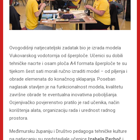
Ovogodišnji natjecateljski zadatak bio je izrada modela
Vukovarskog vodotornja od šperploče. Učenici su dobili
tehničke nacrte i osam ploča A4 formata šperploče te su
tijekom šest sati morali ručno izraditi model – od piljenja i
obrade elemenata do konačnog sklapanja. Poseban
naglasak stavljen je na funkcionalnost modela, kvalitetu
završne obrade te eventualna inovativna poboljšanja.
Ocjenjivačko povjerenstvo pratilo je rad učenika, način
korištenja alata, organizaciju rada i urednost radnog
prostora.
Međimursku županiju i Društvo pedagoga tehničke kulture
na natjecanju su predstavljale učenice
Izabela Perhoč
i