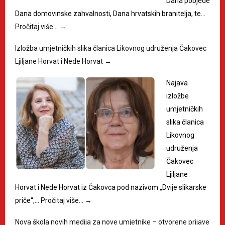
Dana pobjede
Dana domovinske zahvalnosti, Dana hrvatskih branitelja, te…
Pročitaj više…
→
Izložba umjetničkih slika članica Likovnog udruženja Čakovec
Ljiljane Horvat i Nede Horvat
→
Najava
izložbe
umjetničkih
slika članica
Likovnog
udruženja
Čakovec
Ljiljane
Horvat i Nede Horvat iz Čakovca pod nazivom „Dvije slikarske
priče“,…
Pročitaj više…
→
Nova škola novih medija za nove umjetnike – otvorene prijave