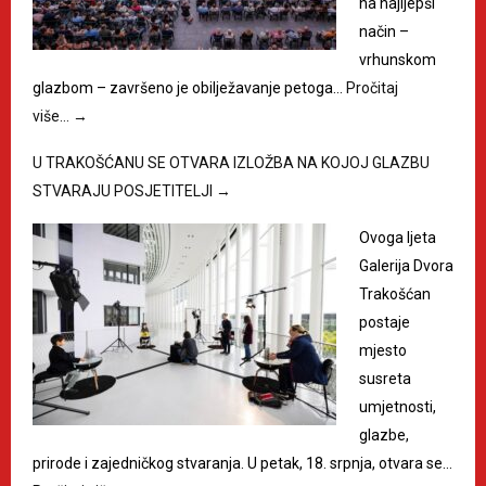
na najljepši
način –
vrhunskom
glazbom – završeno je obilježavanje petoga…
Pročitaj
više…
→
U TRAKOŠĆANU SE OTVARA IZLOŽBA NA KOJOJ GLAZBU
STVARAJU POSJETITELJI
→
Ovoga ljeta
Galerija Dvora
Trakošćan
postaje
mjesto
susreta
umjetnosti,
glazbe,
prirode i zajedničkog stvaranja. U petak, 18. srpnja, otvara se…