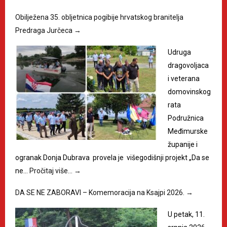
Obilježena 35. obljetnica pogibije hrvatskog branitelja
Predraga Jurčeca
→
Udruga
dragovoljaca
i veterana
domovinskog
rata
Podružnica
Međimurske
županije i
ogranak Donja Dubrava provela je višegodišnji projekt „Da se
ne…
Pročitaj više…
→
DA SE NE ZABORAVI – Komemoracija na Ksajpi 2026.
→
U petak, 11.