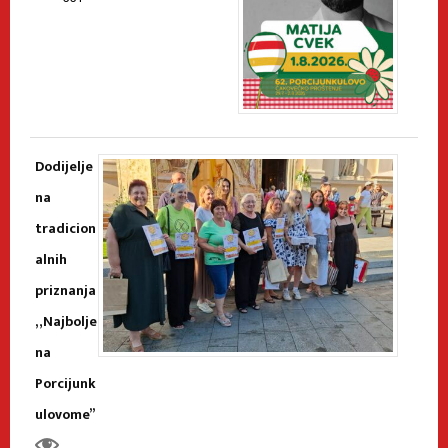
Dodijelje
na
tradicion
alnih
priznanja
„Najbolje
na
Porcijunk
ulovome”