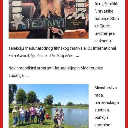
film „Poništiti
", hrvatske
autorice Stan
ke Gjurić,
uvršten je u
službenu
selekciju međunarodnog filmskog festivala ICJ International
Film Award, čije će se…
Pročitaj više…
→
Novi trogodišnji program Udruge slijepih Međimurske
županije
→
Ministarstvo
rada,
mirovinskoga
sustava,
obitelji i
socijalne