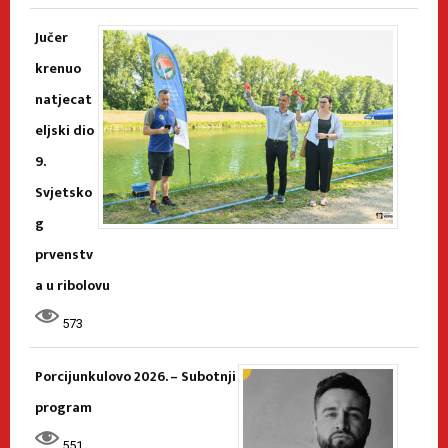
Jučer
krenuo
natjecat
eljski dio
9.
Svjetsko
g
prvenstv
a u ribolovu
573
Porcijunkulovo 2026. – Subotnji
program
551