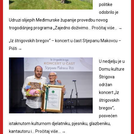
politike
odobrilo je
Udruzi slijepih Međimurske županije provedbu novog
trogodišnjeg programa „Zajedno doživimo…
Pročitaj više…
→
„Iz štrigovskih bregov“ – koncert u čast Stjepanu Makovcu –
Pišti
→
U nedjelju je u
Domu kulture
Štrigova
održan
koncert „Iz
štrigovskih
bregov“,
posvećen
istaknutom kulturnom djelatniku, pjesniku, glazbeniku,
kantautoru i…
Pročitaj više…
→