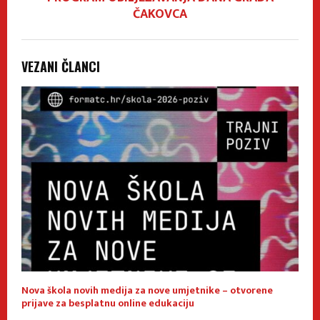
ČAKOVCA
VEZANI ČLANCI
Nova škola novih medija za nove umjetnike – otvorene
E
prijave za besplatnu online edukaciju
f