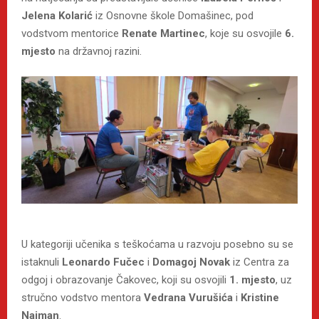
Jelena Kolarić
iz Osnovne škole Domašinec, pod
vodstvom mentorice
Renate Martinec
, koje su osvojile
6.
mjesto
na državnoj razini.
U kategoriji učenika s teškoćama u razvoju posebno su se
istaknuli
Leonardo Fučec
i
Domagoj Novak
iz Centra za
odgoj i obrazovanje Čakovec, koji su osvojili
1. mjesto
, uz
stručno vodstvo mentora
Vedrana Vurušića
i
Kristine
Najman
.