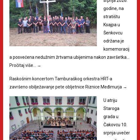
srpnja 2026.
godine, na
stratištu
Ksajpa u
Šenkovcu
održana je
komemoracij
a posvećena nedužnim žrtvama ubijenima nakon završetka…
Pročitaj više…
→
Raskošnim koncertom Tamburaškog orkestra HRT-a
završeno obilježavanje pete obljetnice Riznice Međimurja
→
U atriju
Staroga
grada u
Čakovcu 10.
srpnja uvečer