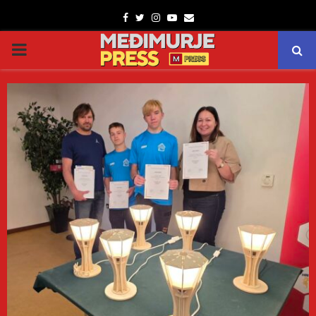
Facebook
Twitter
Instagram
Youtube
Email
PRIMARY
MENU