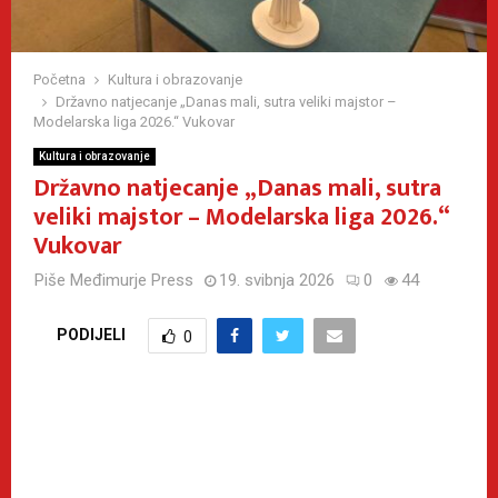
Početna
Kultura i obrazovanje
Državno natjecanje „Danas mali, sutra veliki majstor –
Modelarska liga 2026.“ Vukovar
Kultura i obrazovanje
Državno natjecanje „Danas mali, sutra
veliki majstor – Modelarska liga 2026.“
Vukovar
Piše
Međimurje Press
19. svibnja 2026
0
44
PODIJELI
0