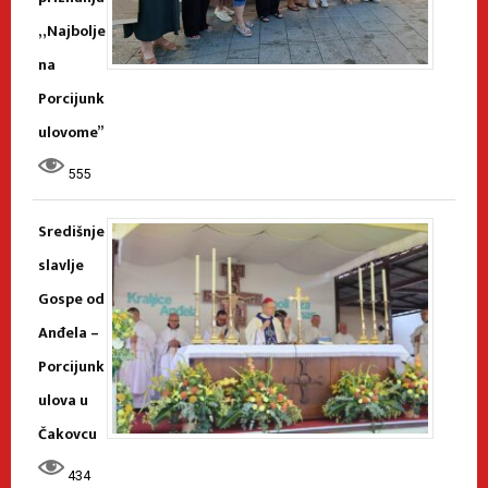
„Najbolje
na
Porcijunk
ulovome”
555
Središnje
slavlje
Gospe od
Anđela –
Porcijunk
ulova u
Čakovcu
434