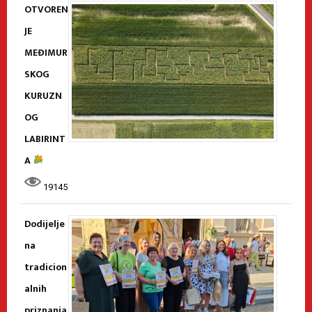
OTVOREN
JE
MEĐIMUR
SKOG
KURUZN
OG
LABIRINT
A
19145
Dodijelje
na
tradicion
alnih
priznanja