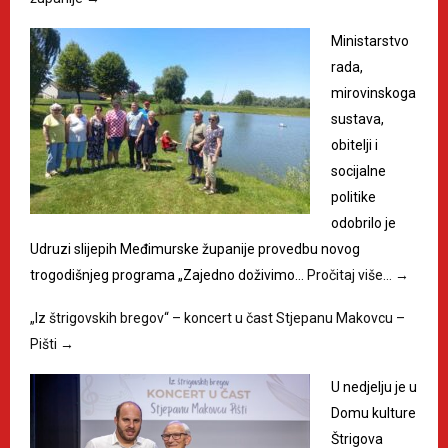
Ministarstvo
rada,
mirovinskoga
sustava,
obitelji i
socijalne
politike
odobrilo je
Udruzi slijepih Međimurske županije provedbu novog
trogodišnjeg programa „Zajedno doživimo…
Pročitaj više…
→
„Iz štrigovskih bregov“ – koncert u čast Stjepanu Makovcu –
Pišti
→
U nedjelju je u
Domu kulture
Štrigova