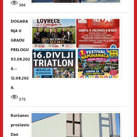
384
DOGAĐA
NJA U
GRADU
PRELOGU
05.08.202
6. –
12.08.202
6.
375
Kuršanec
proslavio
Dan