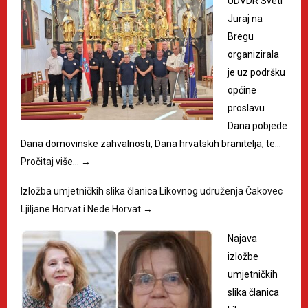
UDVDR Sveti
Juraj na
Bregu
organizirala
je uz podršku
općine
proslavu
Dana pobjede
Dana domovinske zahvalnosti, Dana hrvatskih branitelja, te…
Pročitaj više…
→
Izložba umjetničkih slika članica Likovnog udruženja Čakovec
Ljiljane Horvat i Nede Horvat
→
Najava
izložbe
umjetničkih
slika članica