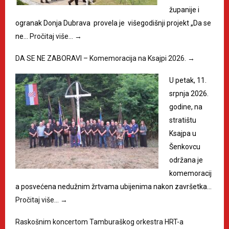
županije i
ogranak Donja Dubrava provela je višegodišnji projekt „Da se
ne…
Pročitaj više…
→
DA SE NE ZABORAVI – Komemoracija na Ksajpi 2026.
→
U petak, 11.
srpnja 2026.
godine, na
stratištu
Ksajpa u
Šenkovcu
održana je
komemoracij
a posvećena nedužnim žrtvama ubijenima nakon završetka…
Pročitaj više…
→
Raskošnim koncertom Tamburaškog orkestra HRT-a