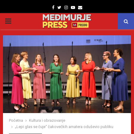
Facebook
Twitter
Instagram
Youtube
Email
PRIMARY
MENU
Početna
Kultura i obrazovanje
„Lepi glas se čuje“ čakovečkih amatera oduševio publiku