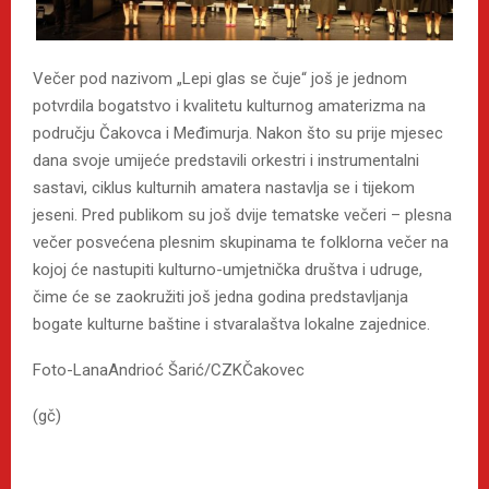
Večer pod nazivom „Lepi glas se čuje“ još je jednom
potvrdila bogatstvo i kvalitetu kulturnog amaterizma na
području Čakovca i Međimurja. Nakon što su prije mjesec
dana svoje umijeće predstavili orkestri i instrumentalni
sastavi, ciklus kulturnih amatera nastavlja se i tijekom
jeseni. Pred publikom su još dvije tematske večeri – plesna
večer posvećena plesnim skupinama te folklorna večer na
kojoj će nastupiti kulturno-umjetnička društva i udruge,
čime će se zaokružiti još jedna godina predstavljanja
bogate kulturne baštine i stvaralaštva lokalne zajednice.
Foto-LanaAndrioć Šarić/CZKČakovec
(gč)