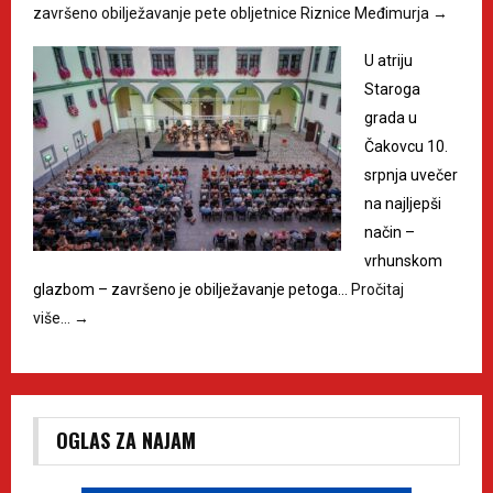
završeno obilježavanje pete obljetnice Riznice Međimurja
→
U atriju
Staroga
grada u
Čakovcu 10.
srpnja uvečer
na najljepši
način –
vrhunskom
glazbom – završeno je obilježavanje petoga…
Pročitaj
više…
→
OGLAS ZA NAJAM