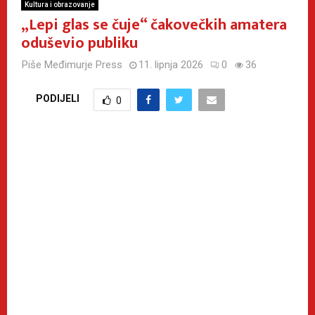
Kultura i obrazovanje
„Lepi glas se čuje“ čakovečkih amatera
oduševio publiku
Piše
Međimurje Press
11. lipnja 2026
0
36
PODIJELI
0