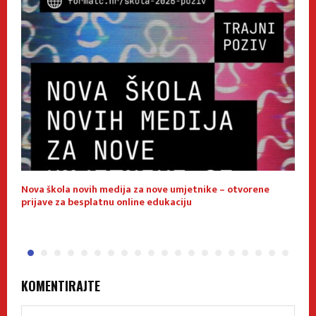
Nova škola novih medija za nove umjetnike – otvorene
E
prijave za besplatnu online edukaciju
f
KOMENTIRAJTE