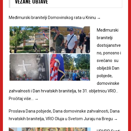
VEZANE OBJAVE
Međimurski branitelji Domovinskog rata u Kninu
→
Međimurski
branitelji
dostojanstve
no, ponosno i
svečano su
obilježili Dan
pobjede,
domovinske
zahvalnosti i Dan hrvatskih branitelja, te 31. obljetnicu VRO…
Pročitaj više…
→
Proslava Dana pobjede, Dana domovinske zahvalnosti, Dana
hrvatskih branitelja, VRO Oluja u Svetom Juraju na Bregu
→