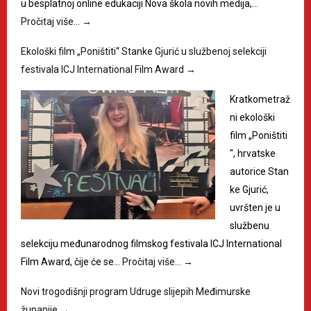
u besplatnoj online edukaciji Nova škola novih medija,…
Pročitaj više…
→
Ekološki film „Poništiti“ Stanke Gjurić u službenoj selekciji
festivala ICJ International Film Award
→
Kratkometraž
ni ekološki
film „Poništiti
", hrvatske
autorice Stan
ke Gjurić,
uvršten je u
službenu
selekciju međunarodnog filmskog festivala ICJ International
Film Award, čije će se…
Pročitaj više…
→
Novi trogodišnji program Udruge slijepih Međimurske
županije
→