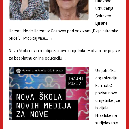
Likovnog
udruženja
Čakovec
Ljiljane
Horvat i Nede Horvat iz Čakovca pod nazivom „Dvije slikarske
priče“,…
Pročitaj više…
→
Nova škola novih medija za nove umjetnike – otvorene prijave
za besplatnu online edukaciju
→
Umjetnička
organizacija
Format C
poziva nove
umjetnike_ce
iz cijele
Hrvatske na
sudjelovanje