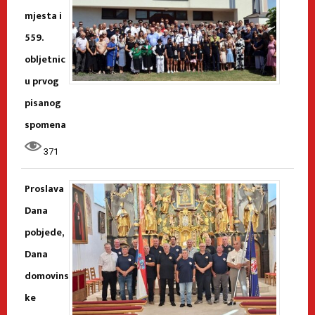
mjesta i
559.
obljetnic
u prvog
pisanog
spomena
371
Proslava
Dana
pobjede,
Dana
domovins
ke