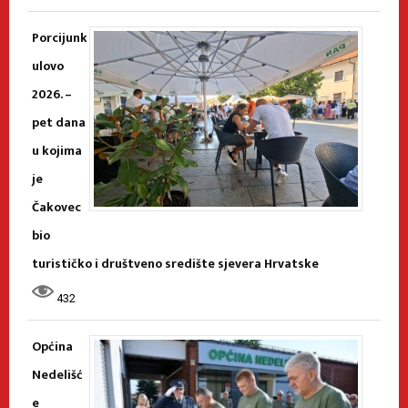
Porcijunk
ulovo
2026. –
pet dana
u kojima
je
Čakovec
bio
turističko i društveno središte sjevera Hrvatske
432
Općina
Nedelišć
e