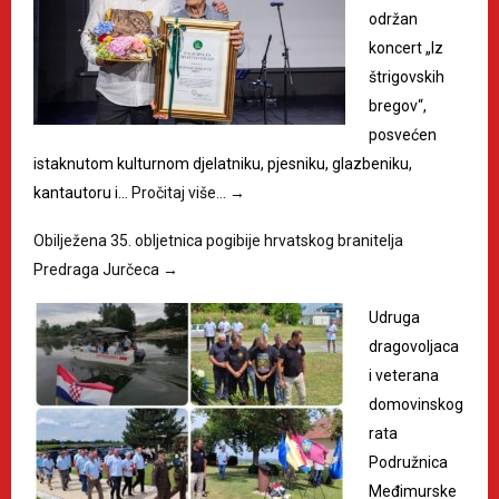
održan
koncert „Iz
štrigovskih
bregov“,
posvećen
istaknutom kulturnom djelatniku, pjesniku, glazbeniku,
kantautoru i…
Pročitaj više…
→
Obilježena 35. obljetnica pogibije hrvatskog branitelja
Predraga Jurčeca
→
Udruga
dragovoljaca
i veterana
domovinskog
rata
Podružnica
Međimurske