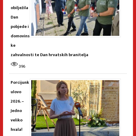
obilježila
Dan
pobjede i
domovins
ke
zahvalnosti te Dan hrvatskih branitelja
396
Porcijunk
ulovo
2026. –
Jedno
veliko
hvala!