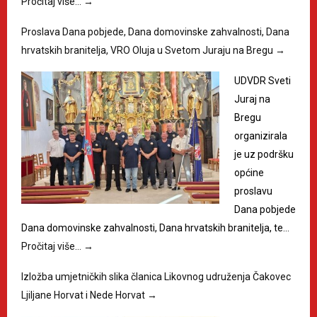
Pročitaj više…
→
Proslava Dana pobjede, Dana domovinske zahvalnosti, Dana
hrvatskih branitelja, VRO Oluja u Svetom Juraju na Bregu
→
UDVDR Sveti
Juraj na
Bregu
organizirala
je uz podršku
općine
proslavu
Dana pobjede
Dana domovinske zahvalnosti, Dana hrvatskih branitelja, te…
Pročitaj više…
→
Izložba umjetničkih slika članica Likovnog udruženja Čakovec
Ljiljane Horvat i Nede Horvat
→