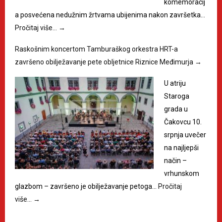
komemoracij
a posvećena nedužnim žrtvama ubijenima nakon završetka…
Pročitaj više…
→
Raskošnim koncertom Tamburaškog orkestra HRT-a
završeno obilježavanje pete obljetnice Riznice Međimurja
→
U atriju
Staroga
grada u
Čakovcu 10.
srpnja uvečer
na najljepši
način –
vrhunskom
glazbom – završeno je obilježavanje petoga…
Pročitaj
više…
→