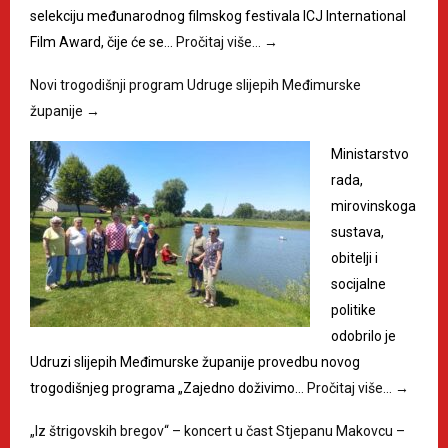
selekciju međunarodnog filmskog festivala ICJ International
Film Award, čije će se…
Pročitaj više…
→
Novi trogodišnji program Udruge slijepih Međimurske
županije
→
Ministarstvo
rada,
mirovinskoga
sustava,
obitelji i
socijalne
politike
odobrilo je
Udruzi slijepih Međimurske županije provedbu novog
trogodišnjeg programa „Zajedno doživimo…
Pročitaj više…
→
„Iz štrigovskih bregov“ – koncert u čast Stjepanu Makovcu –