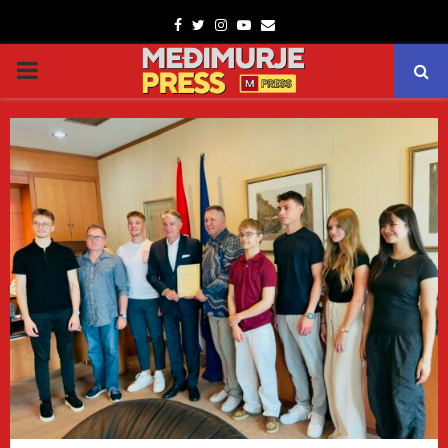
Facebook
Twitter
Instagram
Youtube
Email
PRIMARY
MENU