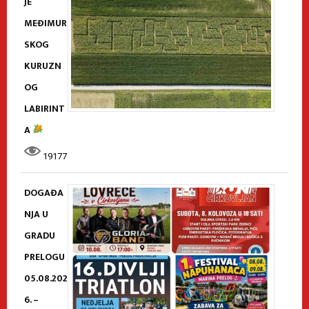
JE
MEĐIMUR
SKOG
KURUZN
OG
LABIRINT
A
19177
DOGAĐA
NJA U
GRADU
PRELOGU
05.08.202
6. –