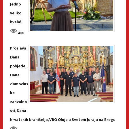
Jedno
veliko
hvala!
406
Proslava
Dana
pobjede,
Dana
domovins
ke
zahvalno
sti, Dana
hrvatskih branitelja, VRO Oluja u Svetom Juraju na Bregu