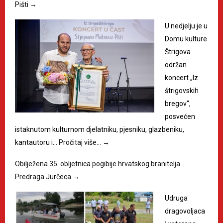
Pišti
→
U nedjelju je u
Domu kulture
Štrigova
održan
koncert „Iz
štrigovskih
bregov“,
posvećen
istaknutom kulturnom djelatniku, pjesniku, glazbeniku,
kantautoru i…
Pročitaj više…
→
Obilježena 35. obljetnica pogibije hrvatskog branitelja
Predraga Jurčeca
→
Udruga
dragovoljaca