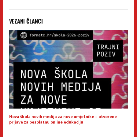
VEZANI ČLANCI
Nova škola novih medija za nove umjetnike – otvorene
E
prijave za besplatnu online edukaciju
f