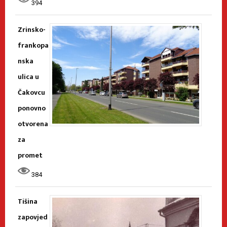
394
Zrinsko-
frankopa
nska
ulica u
Čakovcu
ponovno
otvorena
za
promet
384
Tišina
zapovjed