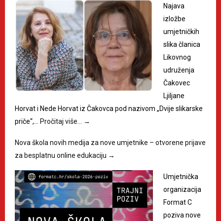
Najava
izložbe
umjetničkih
slika članica
Likovnog
udruženja
Čakovec
Ljiljane
Horvat i Nede Horvat iz Čakovca pod nazivom „Dvije slikarske
priče“,…
Pročitaj više…
→
Nova škola novih medija za nove umjetnike – otvorene prijave
za besplatnu online edukaciju
→
Umjetnička
organizacija
Format C
poziva nove