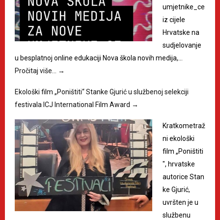
umjetnike_ce
iz cijele
Hrvatske na
sudjelovanje
u besplatnoj online edukaciji Nova škola novih medija,…
Pročitaj više…
→
Ekološki film „Poništiti“ Stanke Gjurić u službenoj selekciji
festivala ICJ International Film Award
→
Kratkometraž
ni ekološki
film „Poništiti
", hrvatske
autorice Stan
ke Gjurić,
uvršten je u
službenu