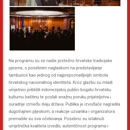
Na programu su se našle pretežno hrvatske tradicijske
pjesme, s posebnim naglaskom na predstavljanje
tamburice kao jednog od najprepoznatljivijih simbola
hrvatskog nacionalnog identiteta. Kroz glazbu su mladi
umjetnici približili indonezijskoj publici bogatu hrvatsku
kulturnu baštinu te poslali snažnu poruku prijateljstva i
suradnje između dviju država. Publika je izvođače nagradila
dugotrajnim pljeskom, a reakcije uzvanika i organizatora
premašile su sva očekivanja. Posebno su istaknuti
umjetnička kvaliteta izvedbi, autentičnost programa i