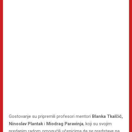
Gostovanje su pripremili profesori mentori
Blanka Tkalčić,
Ninoslav Plantak
i
Miodrag Paravinja
, koji su svojim
predanim radom omogućili učenicima da se predstave na