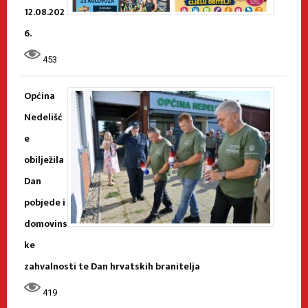
12.08.202
6.
453
Općina
Nedelišć
e
obilježila
Dan
pobjede i
domovins
ke
zahvalnosti te Dan hrvatskih branitelja
419