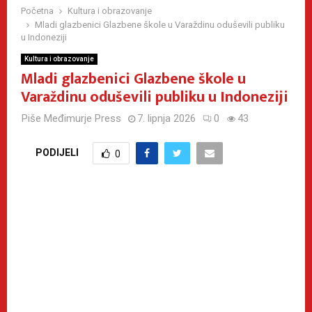
Početna
Kultura i obrazovanje
Mladi glazbenici Glazbene škole u Varaždinu oduševili publiku
u Indoneziji
Kultura i obrazovanje
Mladi glazbenici Glazbene škole u
Varaždinu oduševili publiku u Indoneziji
Piše
Međimurje Press
7. lipnja 2026
0
43
PODIJELI
0