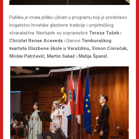
Publika je imala priliku uživati u programu koji je predstavio
bogatstvo hrvatske glazbene tradicije i umjetničkog
stvaralaštva. Nastupile su sopranistice
Tereza Tušek
i
Chriztel Renae Aceveda
i članovi
Tamburaškog
kvarteta Glazbene škole u Varaždinu, Simon Cmrečak,
Mislav Patrčević, Martin Sakač
i
Matija Španić
.