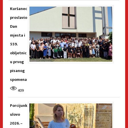
Kuršanec
proslavio
Dan
mjesta i
559.
obljetnic
u prvog
pisanog
spomena
409
Porcijunk
ulovo
2026. –