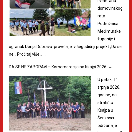
i veterana
domovinskog
rata
Podružnica
Međimurske
županije i
ogranak Donja Dubrava provela je višegodišnji projekt „Da se
ne…
Pročitaj više…
→
DA SE NE ZABORAVI – Komemoracija na Ksajpi 2026.
→
U petak, 11.
srpnja 2026.
godine, na
stratištu
Ksajpa u
Šenkovcu
održana je